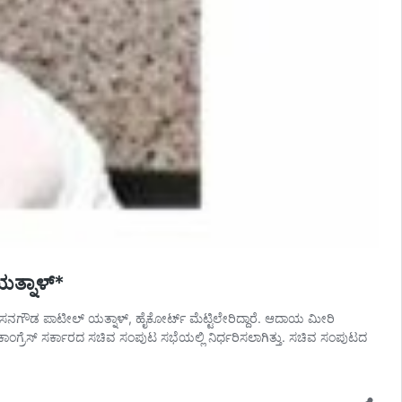
ಯತ್ನಾಳ್*
ಶಾಸಕ ಬಸನಗೌಡ ಪಾಟೀಲ್ ಯತ್ನಾಳ್, ಹೈಕೋರ್ಟ್ ಮೆಟ್ಟಿಲೇರಿದ್ದಾರೆ. ಆದಾಯ ಮೀರಿ
ಯ ಕಾಂಗ್ರೆಸ್ ಸರ್ಕಾರದ ಸಚಿವ ಸಂಪುಟ ಸಭೆಯಲ್ಲಿ ನಿರ್ಧರಿಸಲಾಗಿತ್ತು. ಸಚಿವ ಸಂಪುಟದ