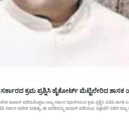
ಸರ್ಕಾರದ ಕ್ರಮ ಪ್ರಶ್ನಿಸಿ ಹೈಕೋರ್ಟ್ ಮೆಟ್ಟಿಲೇರಿದ ಶಾಸಕ 
ಖೆ ಆದೇಶ ವಾಪಾಸ್ ಪಡೆದುಕೊಳ್ಳಲು ರಾಜ್ಯ ಸರ್ಕಾರ ನಿರ್ಧರಿಸಿರುವ ಕ್ರಮ ಪ್ರಶ್ನಿಸಿ ಬಿಜೆಪಿ 
ಬಿಜೆಪಿ ಸರ್ಕಾರ ಆದೇಶ ನೀಡಿತ್ತು. ಈ ಆದೆಶವನ್ನು ವಾಪಾಸ್ ಪಡೆಯಲು ಇತ್ತೀಚೆಗೆ ನಡೆದ ರಾಜ್