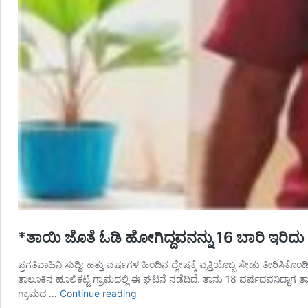
*ತಾಯಿ ಜೊತೆ ಓಡಿ ಹೋಗಿದ್ದವನನ್ನು 16 ಬಾರಿ ಇರಿದು ಕ
ಪ್ರಗತಿವಾಹಿನಿ ಸುದ್ದಿ: ಹತ್ತು ವರ್ಷಗಳ ಹಿಂದಿನ ದ್ವೇಷಕ್ಕೆ ವ್ಯಕ್ತಿಯೊಬ್ಬ ಸೇಡು ತೀರ
ತಾಲೂಕಿನ ಹೂಲಿಕಟ್ಟಿ ಗ್ರಾಮದಲ್ಲಿ ಈ ಘಟನೆ ನಡೆದಿದೆ. ತಾನು 18 ವರ್ಷದವನಿದ್ದಾಗ ತ
*ತಾಯಿ
ಗ್ರಾಮದ …
Continue reading
ಜೊತೆ