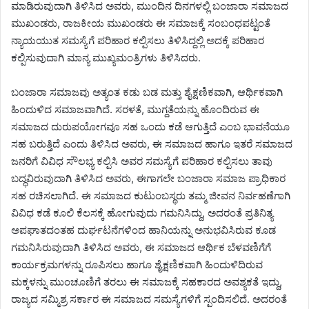
ಮಾಡಿರುವುದಾಗಿ ತಿಳಿಸಿದ ಅವರು, ಮುಂದಿನ ದಿನಗಳಲ್ಲಿ ಬಂಜಾರಾ ಸಮಾಜದ
ಮುಖಂಡರು, ರಾಜಕೀಯ ಮುಖಂಡರು ಈ ಸಮಾಜಕ್ಕೆ ಸಂಬಂಧಪಟ್ಟಂತೆ
ನ್ಯಾಯಯುತ ಸಮಸ್ಯೆಗೆ ಪರಿಹಾರ ಕಲ್ಪಿಸಲು ತಿಳಿಸಿದ್ದಲ್ಲಿ ಅದಕ್ಕೆ ಪರಿಹಾರ
ಕಲ್ಪಿಸುವುದಾಗಿ ಮಾನ್ಯ ಮುಖ್ಯಮಂತ್ರಿಗಳು ತಿಳಿಸಿದರು.
ಬಂಜಾರಾ ಸಮಾಜವು ಅತ್ಯಂತ ಕಡು ಬಡ ಮತ್ತು ಶೈಕ್ಷಣಿಕವಾಗಿ, ಆರ್ಥಿಕವಾಗಿ
ಹಿಂದುಳಿದ ಸಮಾಜವಾಗಿದೆ. ಸರಳತೆ, ಮುಗ್ದತೆಯನ್ನು ಹೊಂದಿರುವ ಈ
ಸಮಾಜದ ದುರುಪಯೋಗವೂ ಸಹ ಒಂದು ಕಡೆ ಆಗುತ್ತಿದೆ ಎಂಬ ಭಾವನೆಯೂ
ಸಹ ಬರುತ್ತಿದೆ ಎಂದು ತಿಳಿಸಿದ ಅವರು, ಈ ಸಮಾಜದ ಹಾಗೂ ಇತರೆ ಸಮಾಜದ
ಜನರಿಗೆ ವಿವಿಧ ಸೌಲಭ್ಯ ಕಲ್ಪಿಸಿ ಅವರ ಸಮಸ್ಯೆಗೆ ಪರಿಹಾರ ಕಲ್ಪಿಸಲು ತಾವು
ಬದ್ಧವಿರುವುದಾಗಿ ತಿಳಿಸಿದ ಅವರು, ಈಗಾಗಲೇ ಬಂಜಾರಾ ಸಮಾಜ ಪ್ರಾಧಿಕಾರ
ಸಹ ರಚಿಸಲಾಗಿದೆ. ಈ ಸಮಾಜದ ಕುಟುಂಬಸ್ಥರು ತಮ್ಮ ಜೀವನ ನಿರ್ವಹಣೆಗಾಗಿ
ವಿವಿಧ ಕಡೆ ಕೂಲಿ ಕೆಲಸಕ್ಕೆ ಹೋಗುವುದು ಗಮನಿಸಿದ್ದು, ಅದರಂತೆ ಪ್ರತಿನಿತ್ಯ
ಅಪಘಾತದಂತಹ ದುರ್ಘಟನೆಗಳಿಂದ ಹಾನಿಯನ್ನು ಅನುಭವಿಸಿರುವ ಕೂಡ
ಗಮನಿಸಿರುವುದಾಗಿ ತಿಳಿಸಿದ ಅವರು, ಈ ಸಮಾಜದ ಆರ್ಥಿಕ ಬೆಳವಣಿಗೆಗೆ
ಕಾರ್ಯಕ್ರಮಗಳನ್ನು ರೂಪಿಸಲು ಹಾಗೂ ಶೈಕ್ಷಣಿಕವಾಗಿ ಹಿಂದುಳಿದಿರುವ
ಮಕ್ಕಳನ್ನು ಮುಂಚೂಣಿಗೆ ತರಲು ಈ ಸಮಾಜಕ್ಕೆ ಸಹಕಾರದ ಅವಶ್ಯಕತೆ ಇದ್ದು,
ರಾಜ್ಯದ ಸಮ್ಮಿಶ್ರ ಸರ್ಕಾರ ಈ ಸಮಾಜದ ಸಮಸ್ಯೆಗಳಿಗೆ ಸ್ಪಂದಿಸಲಿದೆ. ಅದರಂತೆ