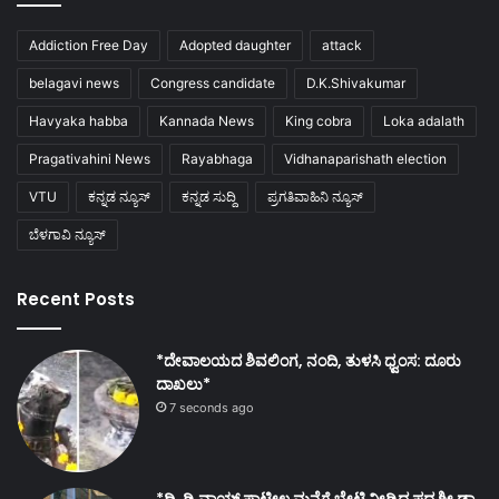
Addiction Free Day
Adopted daughter
attack
belagavi news
Congress candidate
D.K.Shivakumar
Havyaka habba
Kannada News
King cobra
Loka adalath
Pragativahini News
Rayabhaga
Vidhanaparishath election
VTU
ಕನ್ನಡ ನ್ಯೂಸ್
ಕನ್ನಡ ಸುದ್ದಿ
ಪ್ರಗತಿವಾಹಿನಿ ನ್ಯೂಸ್
ಬೆಳಗಾವಿ ನ್ಯೂಸ್
Recent Posts
*ದೇವಾಲಯದ ಶಿವಲಿಂಗ, ನಂದಿ, ತುಳಸಿ ಧ್ವಂಸ: ದೂರು
ದಾಖಲು*
7 seconds ago