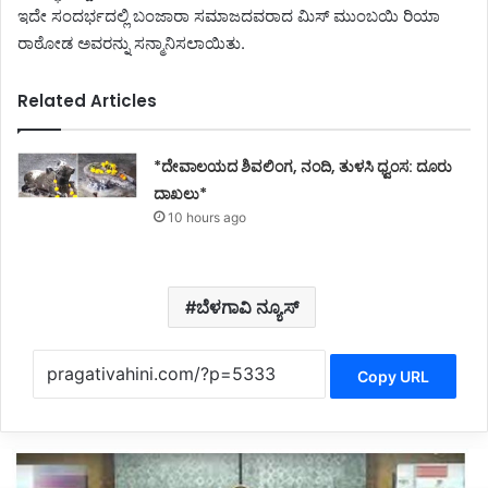
ಇದೇ ಸಂದರ್ಭದಲ್ಲಿ ಬಂಜಾರಾ ಸಮಾಜದವರಾದ ಮಿಸ್ ಮುಂಬಯಿ ರಿಯಾ
ರಾಠೋಡ ಅವರನ್ನು ಸನ್ಮಾನಿಸಲಾಯಿತು.
Related Articles
*ದೇವಾಲಯದ ಶಿವಲಿಂಗ, ನಂದಿ, ತುಳಸಿ ಧ್ವಂಸ: ದೂರು
ದಾಖಲು*
10 hours ago
ಬೆಳಗಾವಿ ನ್ಯೂಸ್
Copy URL