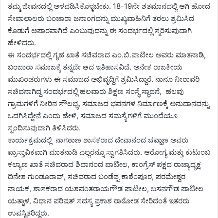
ತಮ್ಮ ಜೀವನದಲ್ಲಿ ಅಳವಡಿಸಿಕೊಳ್ಳಬೇಕು. 18-19ನೇ ಶತಮಾನದಲ್ಲಿ ಆಗಿ ಹೋದ
ಸೇವಾಲಾಲರು ಬಂಜಾರಾ ಜನಾಂಗವನ್ನು ಮುಖ್ಯವಾಹಿನಿಗೆ ತರಲು ಶ್ರಮಿಸಿದ
ಕೊಡುಗೆ ಅಪಾರವಾಗಿದೆ ಎಂಬುವುದನ್ನು ಈ ಸಂದರ್ಭದಲ್ಲಿ ಸ್ಮರಿಸುವುದಾಗಿ
ಹೇಳಿದರು.
ಈ ಸಂದರ್ಭದಲ್ಲಿ ಗೃಹ ಖಾತೆ ಸಚಿವರಾದ ಎಂ.ಬಿ.ಪಾಟೀಲ ಅವರು ಮಾತನಾಡಿ,
ಬಂಜಾರಾ ಸಮಾಜಕ್ಕೆ ತನ್ನದೇ ಆದ ಇತಿಹಾಸವಿದೆ. ಅನೇಕ ರಾಜಕೀಯ
ಮುಖಂಡರುಗಳು ಈ ಸಮಾಜದ ಅಭಿವೃದ್ದಿಗೆ ಶ್ರಮಿಸಿದ್ದಾರೆ. ನಾನೂ ನೀರಾವರಿ
ಸಚಿವನಾಗಿದ್ದ ಸಂದರ್ಭದಲ್ಲಿ ಹಲವಾರು ಶಿಕ್ಷಣ ಸಂಸ್ಥೆ ಸ್ಥಾಪನೆ, ಹಲವು
ಗ್ರಾಮಗಳಿಗೆ ನೀರಿನ ಸೌಲಭ್ಯ, ಸಮಾಜದ ಭವನಗಳ ನಿರ್ಮಾಣಕ್ಕೆ ಅನುದಾನವನ್ನು
ಒದಗಿಸಿದ್ದೇನೆ ಎಂದು ಹೇಳಿ, ಸಮಾಜದ ಸಮಸ್ಯೆಗಳಿಗೆ ಮುಂದೆಯೂ
ಸ್ಪಂದಿಸುವುದಾಗಿ ತಿಳಿಸಿದರು.
ಕಾರ್ಯಕ್ರಮದಲ್ಲಿ ನಾಗಠಾಣ ಶಾಸಕರಾದ ದೇವಾನಂದ ಚವ್ಹಾಣ ಅವರು
ಪ್ರಾಸ್ತಾವಿಕವಾಗಿ ಮಾತನಾಡಿ ಎಲ್ಲರನ್ನೂ ಸ್ವಾಗತಿಸಿದರು. ಆರೋಗ್ಯ ಮತ್ತು ಕುಟುಂಬ
ಕಲ್ಯಾಣ ಖಾತೆ ಸಚಿವರಾದ ಶಿವಾನಂದ ಪಾಟೀಲ, ಕಾಂಗ್ರೆಸ್ ಪಕ್ಷದ ರಾಜ್ಯಾಧ್ಯಕ್ಷ
ದಿನೇಶ ಗುಂಡೂರಾವ್, ಸಚಿವರಾದ ಬಂಡೆಪ್ಪ ಕಾಶೆಂಪೂರ, ಪರಮೇಶ್ವರ
ನಾಯಕ, ಶಾಸಕರಾದ ಯಶವಂತರಾಯಗೌಡ ಪಾಟೀಲ, ಬಸನಗೌಡ ಪಾಟೀಲ
ಯತ್ನಾಳ, ವಿಧಾನ ಪರಿಷತ್ ಸದಸ್ಯ ಪ್ರಕಾಶ ರಾಠೋಡ ಸೇರಿದಂತೆ ಇತರರು
ಉಪಸ್ಥಿತರಿದ್ದರು.