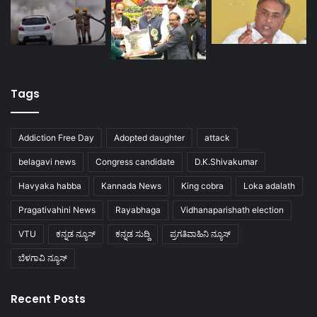
Tags
Addiction Free Day
Adopted daughter
attack
belagavi news
Congress candidate
D.K.Shivakumar
Havyaka habba
Kannada News
King cobra
Loka adalath
Pragativahini News
Rayabhaga
Vidhanaparishath election
VTU
ಕನ್ನಡ ನ್ಯೂಸ್
ಕನ್ನಡ ಸುದ್ದಿ
ಪ್ರಗತಿವಾಹಿನಿ ನ್ಯೂಸ್
ಬೆಳಗಾವಿ ನ್ಯೂಸ್
Recent Posts