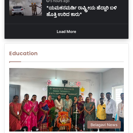
5 hours ago
*ಯಮಕನಮರ್ಡಿ ರಾಷ್ಟ್ರೀಯ ಹೆದ್ದಾರಿ ಬಳಿ
ಹೊತ್ತಿ ಉರಿದ ಕಾರು*
Load More
Education
Belagavi News