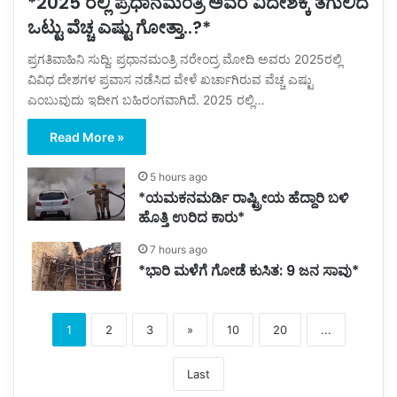
*2025 ರಲ್ಲಿ ಪ್ರಧಾನಮಂತ್ರಿ ಅವರ ವಿದೇಶಕ್ಕೆ ತಗುಲಿದ
ಒಟ್ಟು ವೆಚ್ಚ ಎಷ್ಟು ಗೋತ್ತಾ..?*
ಪ್ರಗತಿವಾಹಿನಿ ಸುದ್ದಿ: ಪ್ರಧಾನಮಂತ್ರಿ ನರೇಂದ್ರ ಮೋದಿ ಅವರು 2025ರಲ್ಲಿ
ವಿವಿಧ ದೇಶಗಳ ಪ್ರವಾಸ ನಡೆಸಿದ ವೇಳೆ ಖರ್ಚಾಗಿರುವ ವೆಚ್ಚ ಎಷ್ಟು
ಎಂಬುವುದು ಇದೀಗ ಬಹಿರಂಗವಾಗಿದೆ. 2025 ರಲ್ಲಿ…
Read More »
5 hours ago
*ಯಮಕನಮರ್ಡಿ ರಾಷ್ಟ್ರೀಯ ಹೆದ್ದಾರಿ ಬಳಿ
ಹೊತ್ತಿ ಉರಿದ ಕಾರು*
7 hours ago
*ಭಾರಿ ಮಳೆಗೆ ಗೋಡೆ ಕುಸಿತ: 9 ಜನ ಸಾವು*
1
2
3
»
10
20
...
Last