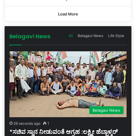
Load More
Belagavi News
All
Belagavi News
Life Style
Belagavi News
36 seconds ago
1
*ಸಚಿವ ಸ್ಥಾನ ನೀಡುವಂತೆ ಆಗ್ರಹ :ಲಕ್ಷ್ಮೀ ಹೆಬ್ಬಾಳ್ಕರ್