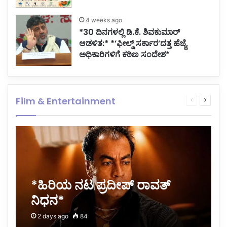
4 weeks ago
*30 ದಿನಗಳಲ್ಲಿ ಡಿ.ಕೆ. ಶಿವಕುಮಾರ್
ಆಡಳಿತ:* *’ಫೀಲ್ಡ್ ಸರ್ಕಾರ’ದತ್ತ ಹೆಜ್ಜೆ,
ಅಧಿಕಾರಿಗಳಿಗೆ ಕಠಿಣ ಸಂದೇಶ*
Film & Entertainment
Previous
Next
page
page
*ಹಿರಿಯ ನಟ ಪ್ರದೀಪ್ ರಾವತ್
ನಿಧನ*
2 days ago
84