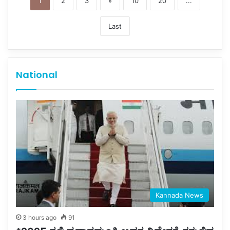
1
2
3
»
10
20
...
Last
National
Kannada News
3 hours ago
91