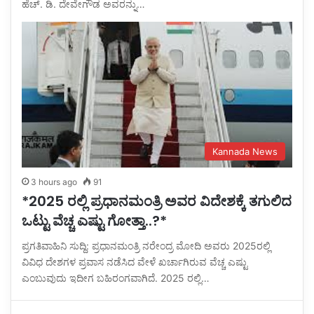
ಹೆಚ್. ಡಿ. ದೇವೇಗೌಡ ಅವರನ್ನು…
Kannada News
3 hours ago
91
*2025 ರಲ್ಲಿ ಪ್ರಧಾನಮಂತ್ರಿ ಅವರ ವಿದೇಶಕ್ಕೆ ತಗುಲಿದ
ಒಟ್ಟು ವೆಚ್ಚ ಎಷ್ಟು ಗೋತ್ತಾ..?*
ಪ್ರಗತಿವಾಹಿನಿ ಸುದ್ದಿ: ಪ್ರಧಾನಮಂತ್ರಿ ನರೇಂದ್ರ ಮೋದಿ ಅವರು 2025ರಲ್ಲಿ
ವಿವಿಧ ದೇಶಗಳ ಪ್ರವಾಸ ನಡೆಸಿದ ವೇಳೆ ಖರ್ಚಾಗಿರುವ ವೆಚ್ಚ ಎಷ್ಟು
ಎಂಬುವುದು ಇದೀಗ ಬಹಿರಂಗವಾಗಿದೆ. 2025 ರಲ್ಲಿ…