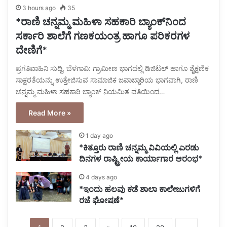
3 hours ago
35
*ರಾಣಿ ಚನ್ನಮ್ಮ ಮಹಿಳಾ ಸಹಕಾರಿ ಬ್ಯಾಂಕ್‌ನಿಂದ
ಸರ್ಕಾರಿ ಶಾಲೆಗೆ ಗಣಕಯಂತ್ರ ಹಾಗೂ ಪರಿಕರಗಳ
ದೇಣಿಗೆ*
ಪ್ರಗತಿವಾಹಿನಿ ಸುದ್ದಿ, ಬೆಳಗಾವಿ: ಗ್ರಾಮೀಣ ಭಾಗದಲ್ಲಿ ಡಿಜಿಟಲ್ ಹಾಗೂ ಶೈಕ್ಷಣಿಕ
ಸಾಕ್ಷರತೆಯನ್ನು ಉತ್ತೇಜಿಸುವ ಸಾಮಾಜಿಕ ಜವಾಬ್ದಾರಿಯ ಭಾಗವಾಗಿ, ರಾಣಿ
ಚನ್ನಮ್ಮ ಮಹಿಳಾ ಸಹಕಾರಿ ಬ್ಯಾಂಕ್ ನಿಯಮಿತ ವತಿಯಿಂದ…
Read More »
1 day ago
*ಕಿತ್ತೂರು ರಾಣಿ ಚನ್ನಮ್ಮ ವಿವಿಯಲ್ಲಿ ಎರಡು
ದಿನಗಳ ರಾಷ್ಟ್ರೀಯ ಕಾರ್ಯಾಗಾರ ಆರಂಭ*
4 days ago
*ಇಂದು ಹಲವು ಕಡೆ ಶಾಲಾ ಕಾಲೇಜುಗಳಿಗೆ
ರಜೆ ಘೋಷಣೆ*