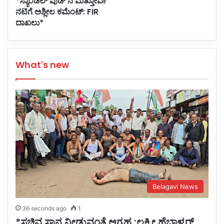
*ಸ್ಯಾಂಡಲ್ ವುಡ್ ನ ಮತ್ತೋರ್ವ
ನಟಿಗೆ ಅಶ್ಲೀಲ ಕಮೆಂಟ್: FIR
ದಾಖಲು*
What's new
Belagavi News
36 seconds ago
1
*ಸಚಿವ ಸ್ಥಾನ ನೀಡುವಂತೆ ಆಗ್ರಹ :ಲಕ್ಷ್ಮೀ ಹೆಬ್ಬಾಳ್ಕರ್