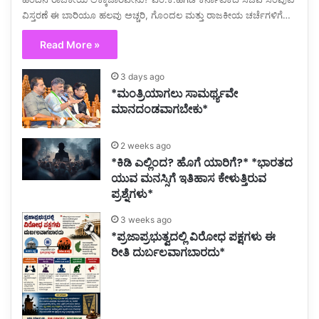
ವಿಸ್ತರಣೆ ಈ ಬಾರಿಯೂ ಹಲವು ಅಚ್ಚರಿ, ಗೊಂದಲ ಮತ್ತು ರಾಜಕೀಯ ಚರ್ಚೆಗಳಿಗೆ…
Read More »
3 days ago
*ಮಂತ್ರಿಯಾಗಲು ಸಾಮರ್ಥ್ಯವೇ
ಮಾನದಂಡವಾಗಬೇಕು*
2 weeks ago
*ಕಿಡಿ ಎಲ್ಲಿಂದ? ಹೊಗೆ ಯಾರಿಗೆ?* *ಭಾರತದ
ಯುವ ಮನಸ್ಸಿಗೆ ಇತಿಹಾಸ ಕೇಳುತ್ತಿರುವ
ಪ್ರಶ್ನೆಗಳು*
3 weeks ago
*ಪ್ರಜಾಪ್ರಭುತ್ವದಲ್ಲಿ ವಿರೋಧ ಪಕ್ಷಗಳು ಈ
ರೀತಿ ದುರ್ಬಲವಾಗಬಾರದು*