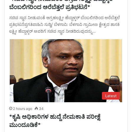
ಬೆಂಬಲಿಗರಿಂದ ಅರೆಬೆತ್ತಲೆ ಪ್ರತಿಭಟನೆ*
ಸಚಿವ ಸ್ಥಾನ ನೀಡುವಂತೆ ಆಗ್ರಹಲಕ್ಷ್ಮೀ ಹೆಬ್ಬಾಳ್ಕರ್ ಬೆಂಬಲಿಗರಿಂದ ಅರೆಬೆತ್ತಲೆ
ಪ್ರತಿಭಟನೆಪ್ರಗತಿವಾಹಿನಿ ಸುದ್ದಿ/ ಬೆಳಗಾವಿ: ಬೆಳಗಾವಿ ಗ್ರಾಮೀಣ ಕ್ಷೇತ್ರದ ಶಾಸಕಿ
ಲಕ್ಷ್ಮೀ ಹೆಬ್ಬಾಳ್ಕರ್ ಅವರಿಗೆ ಸಚಿವ ಸ್ಥಾನ ನೀಡದಿರುವುದನ್ನು…
Latest
2 hours ago
34
*ಕೃಷಿ ಅಧಿಕಾರಿಗಳ ಹುದ್ದೆ ನೇಮಕಾತಿ ಪರೀಕ್ಷೆ
ಮುಂದೂಡಿಕೆ*