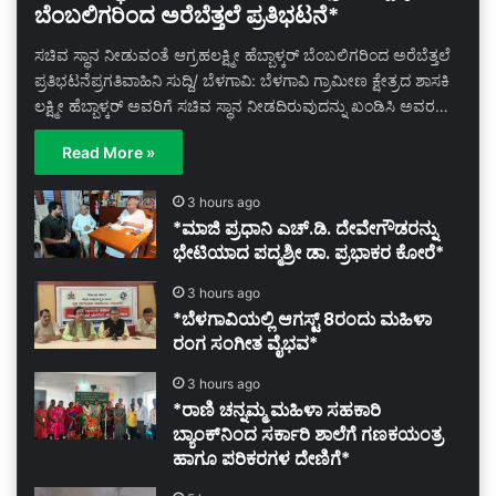
ಬೆಂಬಲಿಗರಿಂದ ಅರೆಬೆತ್ತಲೆ ಪ್ರತಿಭಟನೆ*
ಸಚಿವ ಸ್ಥಾನ ನೀಡುವಂತೆ ಆಗ್ರಹಲಕ್ಷ್ಮೀ ಹೆಬ್ಬಾಳ್ಕರ್ ಬೆಂಬಲಿಗರಿಂದ ಅರೆಬೆತ್ತಲೆ
ಪ್ರತಿಭಟನೆಪ್ರಗತಿವಾಹಿನಿ ಸುದ್ದಿ/ ಬೆಳಗಾವಿ: ಬೆಳಗಾವಿ ಗ್ರಾಮೀಣ ಕ್ಷೇತ್ರದ ಶಾಸಕಿ
ಲಕ್ಷ್ಮೀ ಹೆಬ್ಬಾಳ್ಕರ್ ಅವರಿಗೆ ಸಚಿವ ಸ್ಥಾನ ನೀಡದಿರುವುದನ್ನು ಖಂಡಿಸಿ ಅವರ…
Read More »
3 hours ago
*ಮಾಜಿ ಪ್ರಧಾನಿ ಎಚ್.ಡಿ. ದೇವೇಗೌಡರನ್ನು
ಭೇಟಿಯಾದ ಪದ್ಮಶ್ರೀ ಡಾ. ಪ್ರಭಾಕರ ಕೋರೆ*
3 hours ago
*ಬೆಳಗಾವಿಯಲ್ಲಿ ಆಗಸ್ಟ್ 8ರಂದು ಮಹಿಳಾ
ರಂಗ ಸಂಗೀತ ವೈಭವ*
3 hours ago
*ರಾಣಿ ಚನ್ನಮ್ಮ ಮಹಿಳಾ ಸಹಕಾರಿ
ಬ್ಯಾಂಕ್‌ನಿಂದ ಸರ್ಕಾರಿ ಶಾಲೆಗೆ ಗಣಕಯಂತ್ರ
ಹಾಗೂ ಪರಿಕರಗಳ ದೇಣಿಗೆ*