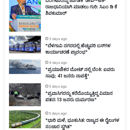
ಬೆಂಗಳೂರನ್ನು ಜಾಗತಿಕ ‘ಡೀಪ್-ಟೆಕ್’
ರಾಜಧಾನಿಯಾಗಿ ಮಾಡಲು ಗುರಿ: ಸಿಎಂ ಡಿ ಕೆ
ಶಿವಕುಮಾರ್
3 days ago
*ಬೆಳಗಾವಿ ನಗರದಲ್ಲಿ ಹೆಚ್ಚುವರಿ ಬಸ್‌ಗಳ
ಕಾರ್ಯಾಚರಣೆ ಪ್ರಾರಂಭ*
4 days ago
*ಪ್ರಯಾಣಿಕರ ಬೋಟ್ ನಲ್ಲಿ ಬೆಂಕಿ: ಐವರು
ಸಾವು; 41 ಜನರು ನಾಪತ್ತೆ*
5 days ago
*ಪ್ರವಾಸಿಗರನ್ನು ಕರೆದೊಯ್ಯುತ್ತಿದ್ದ ವಿಮಾನ
ಪತನ: 13 ಜನರು ದುರ್ಮರಣ*
5 days ago
*ಭಾರಿ ಮಳೆ, ಭೂಕುಸಿತ: ರಾಜ್ಯದ ಈ ರೈಲುಗಳ
ಸಂಚಾರ ಸ್ಥಗಿತ*