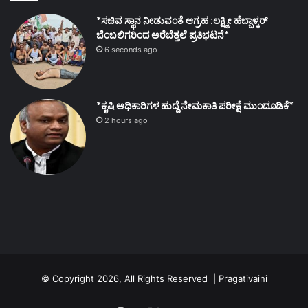
*ಸಚಿವ ಸ್ಥಾನ ನೀಡುವಂತೆ ಆಗ್ರಹ :ಲಕ್ಷ್ಮೀ ಹೆಬ್ಬಾಳ್ಕರ್
ಬೆಂಬಲಿಗರಿಂದ ಅರೆಬೆತ್ತಲೆ ಪ್ರತಿಭಟನೆ*
6 seconds ago
*ಕೃಷಿ ಅಧಿಕಾರಿಗಳ ಹುದ್ದೆ ನೇಮಕಾತಿ ಪರೀಕ್ಷೆ ಮುಂದೂಡಿಕೆ*
2 hours ago
© Copyright 2026, All Rights Reserved | Pragativaini