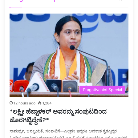
page
page
Pragativahini Special
12 hours ago
1,284
*ಲಕ್ಷ್ಮೀ ಹೆಬ್ಬಾಳಕರ್ ಅವರನ್ನು ಸಂಪುಟದಿಂದ
ಹೊರಗಿಟ್ಟಿದ್ದೇಕೆ?*
ಸಾಮರ್ಥ್ಯ, ಜನಪ್ರಿಯತೆ, ಸಂಘಟನೆ—ಎಲ್ಲವೂ ಇದ್ದರೂ ಅವಕಾಶ ಕೈತಪ್ಪಿದ್ದರ
ಹಿಂದಿನ ರಾಜಕೀಯ ಲೆಕ್ಕಾಚಾರವೇನು? ಎಂ.ಕೆ.ಹೆಗಡೆ ಕರ್ನಾಟಕದ ಸಚಿವ ಸಂಪುಟ