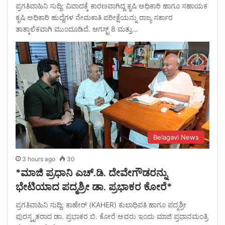
ಪ್ರಗತಿವಾಹಿನಿ ಸುದ್ದಿ: ವಿವಾದಕ್ಕೆ ಕಾರಣವಾಗಿದ್ದ ಕೃಷಿ ಅಧಿಕಾರಿ ಹಾಗೂ ಸಹಾಯಕ
ಕೃಷಿ ಅಧಿಕಾರಿ ಹುದ್ದೆಗಳ ನೇಮಕಾತಿ ಪರೀಕ್ಷೆಯನ್ನು ರಾಜ್ಯ ಸರ್ಕಾರ
ತಾತ್ಕಾಲಿಕವಾಗಿ ಮುಂದೂಡಿದೆ. ಆಗಸ್ಟ್ 8 ಮತ್ತು…
Belagavi News
3 hours ago
30
*ಮಾಜಿ ಪ್ರಧಾನಿ ಎಚ್.ಡಿ. ದೇವೇಗೌಡರನ್ನು
ಭೇಟಿಯಾದ ಪದ್ಮಶ್ರೀ ಡಾ. ಪ್ರಭಾಕರ ಕೋರೆ*
ಪ್ರಗತಿವಾಹಿನಿ ಸುದ್ದಿ: ಕಾಹೇರ್ (KAHER) ಕುಲಾಧಿಪತಿ ಹಾಗೂ ಪದ್ಮಶ್ರೀ
ಪುರಸ್ಕೃತರಾದ ಡಾ. ಪ್ರಭಾಕರ ಬಿ. ಕೋರೆ ಅವರು ಇಂದು ಮಾಜಿ ಪ್ರಧಾನಮಂತ್ರಿ