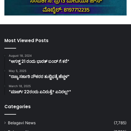
Most Viewed Posts
August 18, 2024
*ಆಗಸ್ಟ್ 21 ರಂದು ಭಾರತ್‌ ಬಂದ್‌ ಗೆ ಕರೆ*
May 5, 2025
*ರಾಜ್ಯ ಸರ್ಕಾರಿ ನೌಕರರ ತುಟ್ಟಿಭತ್ಯೆ ಹೆಚ್ಚಳ*
March 18, 2025
*ಮಾರ್ಚ್ 22ರಂದು ಏನಿರುತ್ತೆ? ಏನಿರಲ್ಲ?*
Categories
Belagavi News
(7,785)