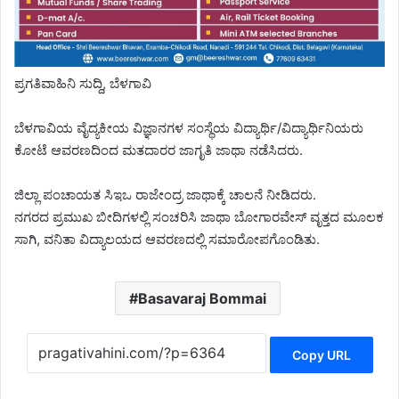
ಪ್ರಗತಿವಾಹಿನಿ ಸುದ್ದಿ, ಬೆಳಗಾವಿ
ಬೆಳಗಾವಿಯ ವೈದ್ಯಕೀಯ ವಿಜ್ಞಾನಗಳ ಸಂಸ್ಥೆಯ ವಿದ್ಯಾರ್ಥಿ/ವಿದ್ಯಾರ್ಥಿನಿಯರು
ಕೋಟೆ ಆವರಣದಿಂದ ಮತದಾರರ ಜಾಗೃತಿ ಜಾಥಾ ನಡೆಸಿದರು.
ಜಿಲ್ಲಾ ಪಂಚಾಯತ ಸಿಇಒ ರಾಜೇಂದ್ರ ಜಾಥಾಕ್ಕೆ ಚಾಲನೆ ನೀಡಿದರು.
ನಗರದ ಪ್ರಮುಖ ಬೀದಿಗಳಲ್ಲಿ ಸಂಚರಿಸಿ ಜಾಥಾ ಬೋಗಾರವೇಸ್ ವೃತ್ತದ ಮೂಲಕ
ಸಾಗಿ, ವನಿತಾ ವಿದ್ಯಾಲಯದ ಆವರಣದಲ್ಲಿ ಸಮಾರೋಪಗೊಂಡಿತು.
Basavaraj Bommai
Copy URL