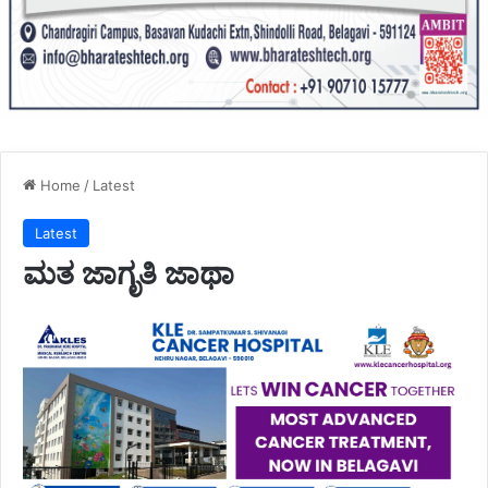
Home
/
Latest
Latest
ಮತ ಜಾಗೃತಿ ಜಾಥಾ