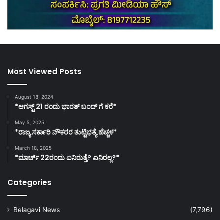
Most Viewed Posts
August 18, 2024
*ಆಗಸ್ಟ್ 21 ರಂದು ಭಾರತ್‌ ಬಂದ್‌ ಗೆ ಕರೆ*
May 5, 2025
*ರಾಜ್ಯ ಸರ್ಕಾರಿ ನೌಕರರ ತುಟ್ಟಿಭತ್ಯೆ ಹೆಚ್ಚಳ*
March 18, 2025
*ಮಾರ್ಚ್ 22ರಂದು ಏನಿರುತ್ತೆ? ಏನಿರಲ್ಲ?*
Categories
Belagavi News
(7,796)