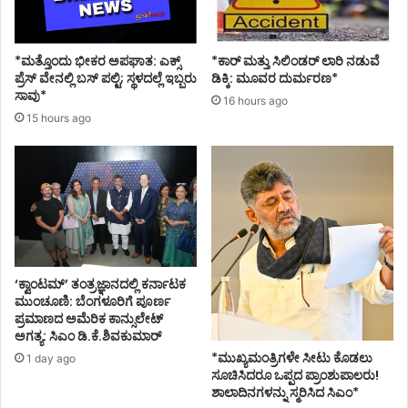
*ಮತ್ತೊಂದು ಭೀಕರ ಅಪಘಾತ: ಎಕ್ಸ್
*ಕಾರ್ ಮತ್ತು ಸಿಲಿಂಡ‌ರ್ ಲಾರಿ ನಡುವೆ
ಪ್ರೆಸ್ ವೇನಲ್ಲಿ ಬಸ್ ಪಲ್ಟಿ; ಸ್ಥಳದಲ್ಲೆ ಇಬ್ಬರು
ಡಿಕ್ಕಿ: ಮೂವರ ದುರ್ಮರಣ*
ಸಾವು*
16 hours ago
15 hours ago
‘ಕ್ವಾಂಟಮ್’ ತಂತ್ರಜ್ಞಾನದಲ್ಲಿ ಕರ್ನಾಟಕ
ಮುಂಚೂಣಿ: ಬೆಂಗಳೂರಿಗೆ ಪೂರ್ಣ
ಪ್ರಮಾಣದ ಅಮೆರಿಕ ಕಾನ್ಸುಲೇಟ್
ಅಗತ್ಯ: ಸಿಎಂ ಡಿ.ಕೆ.ಶಿವಕುಮಾರ್
*ಮುಖ್ಯಮಂತ್ರಿಗಳೇ ಸೀಟು ಕೊಡಲು
1 day ago
ಸೂಚಿಸಿದರೂ ಒಪ್ಪದ ಪ್ರಾಂಶುಪಾಲರು!
ಶಾಲಾದಿನಗಳನ್ನು ಸ್ಮರಿಸಿದ ಸಿಎಂ*