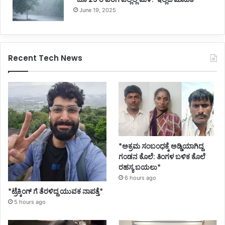
June 19, 2025
Recent Tech News
*ಅಕ್ರಮ ಸಂಬಂಧಕ್ಕೆ ಅಡ್ಡಿಯಾಗಿದ್ದ
ಗಂಡನ ಕೊಲೆ: ತಿಂಗಳ ಬಳಿಕ ಕೊಲೆ
ರಹಸ್ಯ ಬಯಲು*
6 hours ago
*ಟ್ರೆಕ್ಕಿಂಗ್ ಗೆ ತೆರಳಿದ್ದ ಯುವಕ ನಾಪತ್ತೆ*
5 hours ago