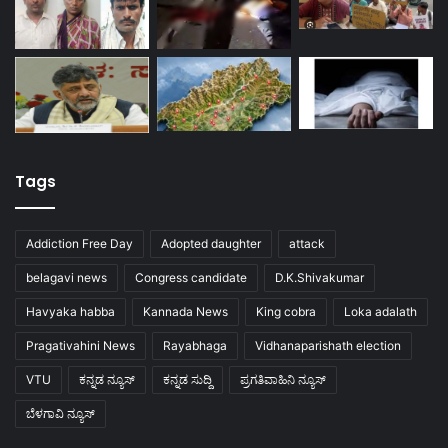
Tags
Addiction Free Day
Adopted daughter
attack
belagavi news
Congress candidate
D.K.Shivakumar
Havyaka habba
Kannada News
King cobra
Loka adalath
Pragativahini News
Rayabhaga
Vidhanaparishath election
VTU
ಕನ್ನಡ ನ್ಯೂಸ್
ಕನ್ನಡ ಸುದ್ದಿ
ಪ್ರಗತಿವಾಹಿನಿ ನ್ಯೂಸ್
ಬೆಳಗಾವಿ ನ್ಯೂಸ್