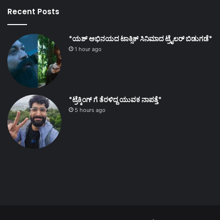
Recent Posts
*ಯಶ್ ಅಭಿನಯದ ಟಾಕ್ಸಿಕ್ ಸಿನಿಮಾದ ಟ್ರೈಲರ್ ಬಿಡುಗಡೆ*
1 hour ago
*ಟ್ರೆಕ್ಕಿಂಗ್ ಗೆ ತೆರಳಿದ್ದ ಯುವಕ ನಾಪತ್ತೆ*
5 hours ago