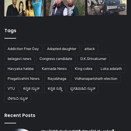
Tags
Addiction Free Day
Adopted daughter
attack
belagavi news
Congress candidate
D.K.Shivakumar
Havyaka habba
Kannada News
King cobra
Loka adalath
Pragativahini News
Rayabhaga
Vidhanaparishath election
VTU
ಕನ್ನಡ ನ್ಯೂಸ್
ಕನ್ನಡ ಸುದ್ದಿ
ಪ್ರಗತಿವಾಹಿನಿ ನ್ಯೂಸ್
ಬೆಳಗಾವಿ ನ್ಯೂಸ್
Recent Posts