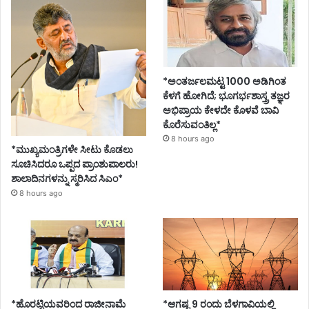
*ಅಂತರ್ಜಲಮಟ್ಟ 1000 ಅಡಿಗಿಂತ
ಕೆಳಗೆ ಹೋಗಿದೆ; ಭೂಗರ್ಭಶಾಸ್ತ್ರ ತಜ್ಞರ
ಅಭಿಪ್ರಾಯ ಕೇಳದೇ ಕೊಳವೆ ಬಾವಿ
ಕೊರೆಸುವಂತಿಲ್ಲ*
8 hours ago
*ಮುಖ್ಯಮಂತ್ರಿಗಳೇ ಸೀಟು ಕೊಡಲು
ಸೂಚಿಸಿದರೂ ಒಪ್ಪದ ಪ್ರಾಂಶುಪಾಲರು!
ಶಾಲಾದಿನಗಳನ್ನು ಸ್ಮರಿಸಿದ ಸಿಎಂ*
8 hours ago
*ಹೊರಟ್ಟಿಯವರಿಂದ ರಾಜೀನಾಮೆ
*ಆಗಷ್ಟ 9 ರಂದು ಬೆಳಗಾವಿಯಲ್ಲಿ