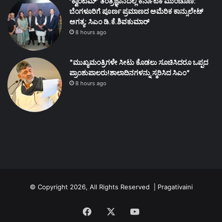
‘ಕ್ವಾಂಟಮ್’ ತಂತ್ರಜ್ಞಾನದಲ್ಲಿ ಕರ್ನಾಟಕ ಮುಂಚೂಣಿ:
ಬೆಂಗಳೂರಿಗೆ ಪೂರ್ಣ ಪ್ರಮಾಣದ ಅಮೆರಿಕ ಕಾನ್ಸುಲೇಟ್
ಅಗತ್ಯ: ಸಿಎಂ ಡಿ.ಕೆ.ಶಿವಕುಮಾರ್
8 hours ago
*ಮುಖ್ಯಮಂತ್ರಿಗಳೇ ಸೀಟು ಕೊಡಲು ಸೂಚಿಸಿದರೂ ಒಪ್ಪದ
ಪ್ರಾಂಶುಪಾಲರು!ಶಾಲಾದಿನಗಳನ್ನು ಸ್ಮರಿಸಿದ ಸಿಎಂ*
8 hours ago
© Copyright 2026, All Rights Reserved | Pragativaini
Facebook
X
YouTube