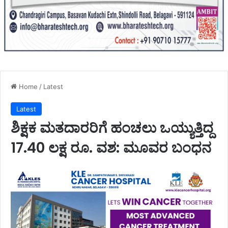
Home
/
Latest
Latest
ಶಿಕ್ಷಕ ಮತದಾರರಿಗೆ ಹಂಚಲು ಒಯ್ಯುತ್ತಿದ್ದ
17.40 ಲಕ್ಷ ರೂ. ವಶ: ಮೂವರ ಬಂಧನ