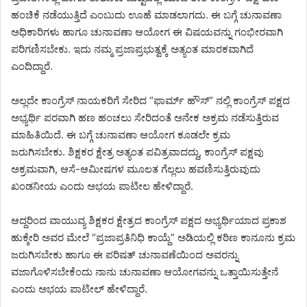
ಹಂಚಿಕೆ ನಡೆಯುತ್ತಿದೆ ಎಂಬುದು ಊಹೆ ಮಾಡಲಾಗದು. ಈ ಬಗ್ಗೆ ಚುನಾವಣಾ
ಅಧಿಕಾರಿಗಳು ಹಾಗೂ ಚುನಾವಣಾ ಆಯೋಗ ಈ ವಿಷಯವನ್ನು ಗಂಭೀರವಾಗಿ
ಪರಿಗಣಿಸಬೇಕು. ಇದು ನಮ್ಮ ಪ್ರಜಾಪ್ರಭುತ್ವಕ್ಕೆ ಅತ್ಯಂತ ಮಾರಕವಾಗಿದೆ
ಎಂದಿದ್ದಾರೆ.
ಅಲ್ಲದೇ ಕಾಂಗ್ರೆಸ್ ನಾಯಕರಿಗೆ ಸೇರಿದ “ಫಾರ್ಮ್ ಹೌಸ್” ನಲ್ಲಿ ಕಾಂಗ್ರೆಸ್ ಪಕ್ಷದ
ಅಭ್ಯರ್ಥಿ ಪರವಾಗಿ ಹಣ ಹಂಚಲು ಸೇರಿದಂತೆ ಅನೇಕ ಅಕ್ರಮ ನಡೆಸುತ್ತಿರುವ
ಮಾಹಿತಿಯಿದೆ. ಈ ಬಗ್ಗೆ ಚುನಾವಣಾ ಆಯೋಗ ಕೂಡಲೇ ಕ್ರಮ
ಜರುಗಿಸಬೇಕು. ಶಿಕ್ಷಕರ ಕ್ಷೇತ್ರ ಅತ್ಯಂತ ಪವಿತ್ರವಾದದ್ದು, ಕಾಂಗ್ರೆಸ್ ಪಕ್ಷವು
ಅಕ್ರಮವಾಗಿ, ಆಸೆ-ಆಮೀಷಗಳ ಮೂಲತ ಗೆಲ್ಲಲು ಹವಣಿಸುತ್ತಿರುವುದು
ಖಂಡನೀಯ ಎಂದು ಅಭಯ ಪಾಟೀಲ ಹೇಳಿದ್ದಾರೆ.
ಆದ್ದರಿಂದ ವಾಯುವ್ಯ ಶಿಕ್ಷಕರ ಕ್ಷೇತ್ರದ ಕಾಂಗ್ರೆಸ್ ಪಕ್ಷದ ಅಭ್ಯರ್ಥಿಯಾದ ಪ್ರಕಾಶ
ಹುಕ್ಕೇರಿ ಅವರ ಮೇಲೆ “ಪ್ರಜಾಪ್ರತಿನಿಧಿ ಕಾಯ್ದೆ” ಅಡಿಯಲ್ಲಿ ಕಠಿಣ ಕಾನೂನು ಕ್ರಮ
ಜರುಗಿಸಬೇಕು ಹಾಗೂ ಈ ಪರಿಷತ್ ಚುನಾವಣೆಯಿಂದ ಅವರನ್ನು
ವಜಾಗೊಳಿಸಬೇಕೆಂದು ನಾನು ಚುನಾವಣಾ ಆಯೋಗವನ್ನು ಒತ್ತಾಯಿಸುತ್ತೇನೆ
ಎಂದು ಅಭಯ ಪಾಟೀಲ್ ಹೇಳಿದ್ದಾರೆ.