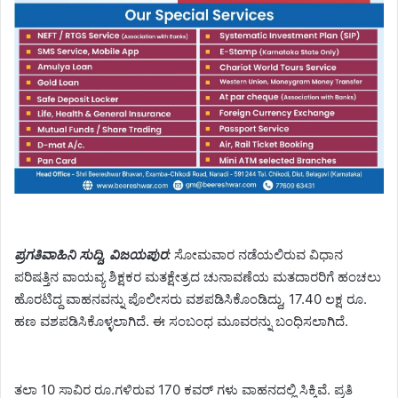
ಪ್ರಗತಿವಾಹಿನಿ ಸುದ್ದಿ, ವಿಜಯಪುರ:
ಸೋಮವಾರ ನಡೆಯಲಿರುವ ವಿಧಾನ
ಪರಿಷತ್ತಿನ ವಾಯವ್ಯ ಶಿಕ್ಷಕರ ಮತಕ್ಷೇತ್ರದ ಚುನಾವಣೆಯ ಮತದಾರರಿಗೆ ಹಂಚಲು
ಹೊರಟಿದ್ದ ವಾಹನವನ್ನು ಪೊಲೀಸರು ವಶಪಡಿಸಿಕೊಂಡಿದ್ದು, 17.40 ಲಕ್ಷ ರೂ.
ಹಣ ವಶಪಡಿಸಿಕೊಳ್ಳಲಾಗಿದೆ. ಈ ಸಂಬಂಧ ಮೂವರನ್ನು ಬಂಧಿಸಲಾಗಿದೆ.
ತಲಾ 10 ಸಾವಿರ ರೂ.ಗಳಿರುವ 170 ಕವರ್ ಗಳು ವಾಹನದಲ್ಲಿ ಸಿಕ್ಕಿವೆ. ಪ್ರತಿ