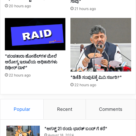
ಸಾವು*
20 hours ago
ತೋ
21 hours ago
?
ಸೋ
ಲಿ
ಸಿ
ತೋ
?
*ಪಂಚತಾರಾ ಹೋಟೆಲ್‌ಗಳ ಮೇಲೆ
ಆರೋಗ್ಯ ಇಲಾಖೆಯ ಅಧಿಕಾರಿಗಳು
ದಿಢೀರ್ ದಾಳಿ*
22 hours ago
*ಡಿಕೆಶಿ ಸಂಪುಟಕ್ಕೆ ಮಿನಿ ಸರ್ಜರಿ?*
22 hours ago
Popular
Recent
Comments
*ಆಗಸ್ಟ್ 21 ರಂದು ಭಾರತ್‌ ಬಂದ್‌ ಗೆ ಕರೆ*
August 18, 2024