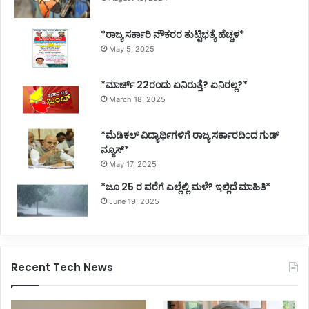
*ರಾಜ್ಯ ಸರ್ಕಾರಿ ನೌಕರರ ತುಟ್ಟಿಭತ್ಯೆ ಹೆಚ್ಚಳ*
May 5, 2025
*ಮಾರ್ಚ್ 22ರಂದು ಏನಿರುತ್ತೆ? ಏನಿರಲ್ಲ?*
March 18, 2025
*ಮೆಡಿಕಲ್ ವಿದ್ಯಾರ್ಥಿಗಳಿಗೆ ರಾಜ್ಯ ಸರ್ಕಾರದಿಂದ ಗುಡ್
ನ್ಯೂಸ್*
May 17, 2025
*ಜೂ 25 ರ ವರೆಗೆ ಎಲ್ಲೆಲ್ಲಿ ಮಳೆ? ಇಲ್ಲಿದೆ ಮಾಹಿತಿ*
June 19, 2025
Recent Tech News