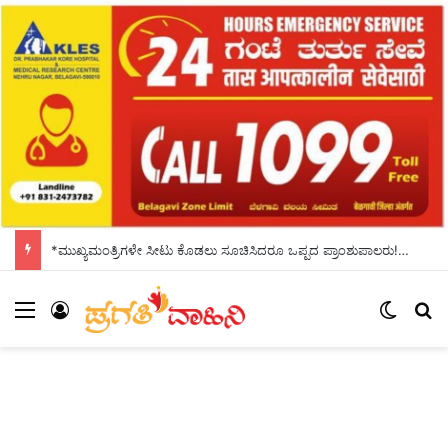
*ಮುಖ್ಯಮಂತ್ರಿಗಳೇ ಸೀಟು ಕೊಡಲು ಸೂಚಿಸಿದರೂ ಒಪ್ಪದ ಪ್ರಾಂಶುಪಾಲರು!ಶಾಲಾದಿನಗಳನ್ನು ಸ್ಮರಿಸಿದ ಸಿಎಂ*
Menu
Log In
Switch
S