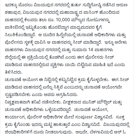
ಇದಕ್ಕೂ ಮೊದಲು ವಿಜಯಪುರ ನಗರದಲ್ಲಿ ತುರ್ತು ಸುದ್ದಿಗೋಷ್ಠಿ ನಡೆಸಿದ ಅರುಣ
ಶಹಾಪುರ, ವಿಜಯಪುರ ನಗರದಲ್ಲಿ ಮಹಾರಾಷ್ಟ್ರದ ಪಾಸಿಂಗ್ ಹೊಂದಿರುವ
ವಾಹನದಲ್ಲಿ ಕೆಲವರು ತಲಾ ರೂ. 10,000 ಮೌಲ್ಯದ ನೋಟುಗಳನ್ನು
ಪಾಕೀಟಿನಲ್ಲಿ ಇಟ್ಟುಕೊಂಡು ಹೊರಟಿದ್ದಾಗ ಮಾಧ್ಯಮದವರ ಕೈಗೆ
ಸಿಲುಕಿಕೊಂಡಿದ್ದಾರೆ. ಆ ದೂರಿನ ಹಿನ್ನೆಲೆಯಲ್ಲಿ ಚುನಾವಣೆ ಅಧಿಕಾರಿಗಳು ಮತ್ತು
ಪೊಲೀಸರು ಸ್ಥಳಕ್ಕೆ ಧಾವಿಸಿ ಆ ವಾಹನವನ್ನು ಸೀಜ್ ಮಾಡಿದ್ದಾರೆ. ಇನ್ನೂ ಆರೇಳು
ವಾಹನಗಳು ವಿಜಯಪುರ ನಗರದಲ್ಲಿ ಮತ್ತು ಸುಮಾರು 14 ವಾಹನಗಳು
ಜಿಲ್ಲೆಯಲ್ಲಿ ಈ ಪ್ರಕ್ರಿಯೆಯಲ್ಲಿ ತೊಡಗಿವೆ ಎಂದು ಈಗ ಪೊಲೀಸರು ಸೀಜ್
ಮಾಡಿರುವ ವಾಹನದಲ್ಲಿರುವ ವ್ಯಕ್ತಿಗಳು ಬಾಯಿ ಬಿಟ್ಟಿರುವ ಮಾಹಿತಿ ಇದೆ ಎಂದು
ತಿಳಿಸಿದರು.
ಚುನಾವಣೆ ಆಯೋಗ ಈ ನಿಟ್ಟಿನಲ್ಲಿ ಕಟ್ಟುನಿಟ್ಟಿನ ಕ್ರಮ ಕೈಗೊಳ್ಳಬೇಕು. ಈಗ ಸೀಜ್
ಮಾಡಿರುವ ವಾಹನದಲ್ಲಿ ಏನೆಲ್ಲ ಸಿಕ್ಕಿವೆ ಎಂಬುದನ್ನು ಚುನಾವಣೆ ಆಯೋಗವೇ
ಸ್ಪಷ್ಟಪಡಿಸಬೇಕು ಎಂದು ಅವರು ಆಗ್ರಹಿಸಿದರು.
ನಿಷ್ಪಕ್ಷಪಾತವಾಗಿ ತನಿಖೆ ನಡೆಸಬೇಕು. ವೀಕ್ಷಕರಾದ ಮುನಿಶ್ ಮೌದ್ಗಿಲ್ ಮತ್ತು
ಚುನಾವಣೆ ಆಧಿಕಾರಿಗಳು ಒಳ್ಳೆಯವರಿದ್ದಾರೆ. ಚುನಾವಣೆ ಆಯೋಗ,
ಕಾರ್ಯಾಂಗ, ಪೊಲೀಸ್ ಅಧಿಕಾರಿಗಳ ಮೇಲೆ ಸಂಪೂರ್ಣ ವಿಶ್ವಾಸವಿದೆ. ಸೂಕ್ತ
ಕ್ರಮ ಕೈಗೊಂಡು ಇದನ್ನು ಮಟ್ಟ ಹಾಕುತ್ತಾರೆ ಎಂಬ ವಿಶ್ವಾಸವಿದೆ. ವಿಜಯಪುರದಲ್ಲಿ
ಜಿಲ್ಲಾಧಿಕಾರಿಗಳಿಗೆ ದೂರು ನೀಡಲಾಗುವುದು. ಅಲ್ಲದೇ, ಬೆಳಗಾವಿಯಲ್ಲಿ ಆರ್ ಓ