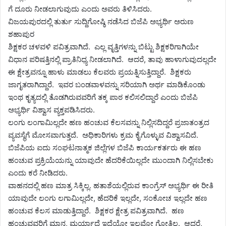
ಗೆ ದೂರು ನೀಡಲಾಗುವುದು ಎಂದು ಅವರು ತಿಳಿಸಿದರು.
ವಿಜಯಪುರದಲ್ಲಿ ತುರ್ತು ಸುದ್ದಿಗೋಷ್ಠಿ ನಡೆಸಿದ ಬಿಜೆಪಿ ಅಭ್ಯರ್ಥಿ ಅರುಣ
ಶಹಾಪುರ
ಶಿಕ್ಷಕರ ಚಳವಳಿ ಪವಿತ್ರವಾಗಿದೆ. ಎಲ್ಲ ವೃತ್ತಿಗಳನ್ನು ಬಿಟ್ಟು ಶಿಕ್ಷಕರಿಗಾಗಿಯೇ
ವಿಧಾನ ಪರಿಷತ್ತಿನಲ್ಲಿ ಪ್ರಾತಿನಿಧ್ಯ ನೀಡಲಾಗಿದೆ. ಆದರೆ, ತಾವು ಹಾಳಾಗುವುದಲ್ಲದೇ
ಈ ಕ್ಷೇತ್ರವನ್ನೂ ಹಾಳು ಮಾಡಲು ಕೆಲವರು ಪ್ರಯತ್ನಿಸುತ್ತಿದ್ದಾರೆ. ಶಿಕ್ಷಕರು
ಜಾಗೃತರಾಗಿದ್ದಾರೆ. ಇವರ ಬಂಡವಾಳವನ್ನು ಸರಿಯಾಗಿ ಅರ್ಥ ಮಾಡಿಕೊಂಡು
ಇಂಥ ಕೃತ್ಯದಲ್ಲಿ ತೊಡಗಿರುವವರಿಗೆ ತಕ್ಕ ಪಾಠ ಕಲಿಸಲಿದ್ದಾರೆ ಎಂದು ಬಿಜೆಪಿ
ಅಭ್ಯರ್ಥಿ ವಿಶ್ವಾಸ ವ್ಯಕ್ತಪಡಿಸಿದರು.
ಲಂಗು ಲಂಗಾಮಿಲ್ಲದೇ ಹಣ ಹಂಚುವ ಕೆಲಸವನ್ನು ನಿಲ್ಲಿಸದಿದ್ದರೆ ಪ್ರಜಾತಂತ್ರದ
ವ್ಯವಸ್ಥೆಗೆ ಮೋಸವಾಗುತ್ತದೆ. ಅಧಿಕಾರಿಗಳು ಕ್ರಮ ಕೈಗೊಳ್ಳುವ ವಿಶ್ವಾಸವಿದೆ.
ಬಿಜೆಪಿಯ ಐದು ಸಂಘಟನಾತ್ಮಕ ಜಿಲ್ಲೆಗಳ ಬಿಜೆಪಿ ಕಾರ್ಯಕರ್ತರು ಈ ಹಣ
ಹಂಚುವ ಪ್ರಕ್ರಿಯೆಯನ್ನು ಯಾವುದೇ ಹೆದರಿಕೆಯಿಲ್ಲದೇ ಮುಂದಾಗಿ ನಿಲ್ಲಿಸಬೇಕು
ಎಂದು ಕರೆ ನೀಡಿದರು.
ವಾಹನದಲ್ಲಿ ಹಣ ಮಾತ್ರ ಸಿಕ್ಕಿಲ್ಲ. ಹತಾಶೆಯಲ್ಲಿರುವ ಕಾಂಗ್ರೆಸ್ ಅಭ್ಯರ್ಥಿ ಈ ರೀತಿ
ಯಾವುದೇ ಲಂಗು ಲಗಾಮಿಲ್ಲದೇ, ಹೆದರಿಕೆ ಇಲ್ಲದೇ, ಸಂಕೋಚ ಇಲ್ಲದೇ ಹಣ
ಹಂಚುವ ಕೆಲಸ ಮಾಡುತ್ತಿದ್ದಾರೆ. ಶಿಕ್ಷಕರ ಕ್ಷೇತ್ರ ಪವಿತ್ರವಾಗಿದೆ. ಹಣ
ಹಂಚುವವರಿಗೆ ಮಾನ, ಮರ್ಯಾದೆ ಇದೆಯೋ ಇಲ್ಲವೋ ಗೋತ್ತಿಲ್ಲ. ಆದರೆ,