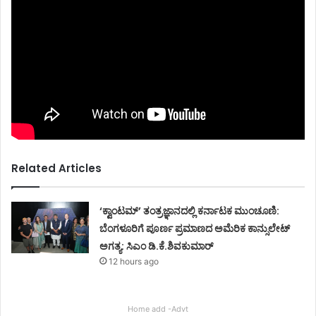
Related Articles
‘ಕ್ವಾಂಟಮ್’ ತಂತ್ರಜ್ಞಾನದಲ್ಲಿ ಕರ್ನಾಟಕ ಮುಂಚೂಣಿ:
ಬೆಂಗಳೂರಿಗೆ ಪೂರ್ಣ ಪ್ರಮಾಣದ ಅಮೆರಿಕ ಕಾನ್ಸುಲೇಟ್
ಅಗತ್ಯ: ಸಿಎಂ ಡಿ.ಕೆ.ಶಿವಕುಮಾರ್
12 hours ago
Home add -Advt