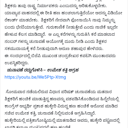
ಶಿಕ್ಷಕರು ತಾವು ರಾಷ್ಟ್ರ ನಿರ್ಮಾಪಕರು ಎಂಬುದನ್ನು ಅರಿತುಕೊಳ್ಳಬೇಕು.
ಯಾವ್ಯಾವ ವಾಹನದಲ್ಲಿ ಈ ರೀತಿ ಹಣ ಹಂಚಲಾಗುತ್ತಿದೆಯೋ ಅದನ್ನು ವಿಡಿಯೋ
ರೆಕಾರ್ಡ್ ಮಾಡಬೇಕು. ಶಿಕ್ಷಕರಿಗೆ ನೇರವಾಗಿ ಫೋನಾಯಿಸಿ ನಾವು ನಿಮ್ಮನ್ನು
ಬಂದು ಭೇಟಿಯಾಗುತ್ತೇವೆ. ಗುರುಕಾಣಿಕೆ ನೀಡುತ್ತೇವೆ ಎಂದು ನಾಚಿಕೆ ಇಲ್ಲದೇ
ಹೇಳುವ ಕೆಲಸ ಮಾಡಿದ್ದಾರೆ. ಆ ಎಲ್ಲ ಕರೆಗಳನ್ನು ಗುರುತಿಸಿ ಕರೆ ಮಾಡಲಾದ
ನಂಬರ್ ಗಳನ್ನು ಚುನಾವಣೆ ಆಯೋಗಕ್ಕೆ ದೂರು ನೀಡಿ ಎಂದು ಶಿಕ್ಷಕರ
ಸಕಮುದಾಯಕ್ಕೆ ಕರೆ ನೀಡುವುದಾಗಿ ಅರುಣ ಶಹಾಪುರ ಹೇಳಿದರು.
ಈ ಸಂದರ್ಭದಲ್ಲಿ ಬಿಜೆಪಿ ಮುಖಂಡ ಚಂದ್ರಶೇಖರ ಕವಟಗಿ ಮುಂತಾದವರು
ಉಪಸ್ಥಿತರಿದ್ದರು.
ಚುನಾವಣೆ ರದ್ದುಗೊಳಿಸಿ – ಉಮೇಶ ಕತ್ತಿ ಆಗ್ರಹ
https://youtu.be/We5Ptp-Xtmg
ಸೋಮವಾರ ನಡೆಯಲಿರುವ ವಿಧಾನ ಪರಿಷತ್ ಚುನಾವಣೆಯ ಮತದಾರ
ಶಿಕ್ಷಕರಿಗೆ ಹಂಚಿಕೆ ಮಾಡುತ್ತಿದ್ದ ಹಣವನ್ನು ವಶಪಡಿಸಿಕೊಂಡಿರುವ ಹಿನ್ನೆಲೆಯಲ್ಲಿ
ಕಾಂಗ್ರೆಸ್ ಅಭ್ಯರ್ಥಿ ಪ್ರಕಾಶ ಹುಕ್ಕೇರಿ ವಿರುದ್ದ ಹಣ ಹಂಚಿಕೆ ಆರೋಪ ಮಾಡಿದ
ಸಚಿವ ಉಮೇಶ ಕತ್ತಿ, ಚುನಾವಣೆ ನಿಲ್ಲಿಸುವಂತೆ ಆಗ್ರಹಿಸಿದ್ದಾರೆ.
ಹುಕ್ಕೇರಿಯಲ್ಲಿ ಪತ್ರಿಕಾಗೋಷ್ಠಿಯಲ್ಲಿ ಮಾತನಾಡಿದ ಅವರು, ಹುಕ್ಕೇರಿ ಪಟ್ಟಣದಲ್ಲಿ
ಖಾಸಗಿ ಕಲ್ಯಾಣ ಮಂಟಪದಲ್ಲಿ ಹಣ ಹಂಚಿಕೆ