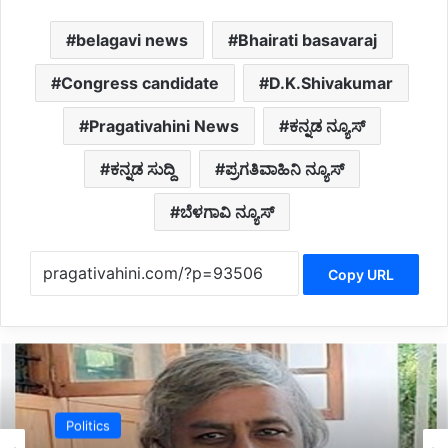
belagavi news
Bhairati basavaraj
Congress candidate
D.K.Shivakumar
Pragativahini News
ಕನ್ನಡ ನ್ಯೂಸ್
ಕನ್ನಡ ಸುದ್ದಿ
ಪ್ರಗತಿವಾಹಿನಿ ನ್ಯೂಸ್
ಬೆಳಗಾವಿ ನ್ಯೂಸ್
Copy URL
Politics