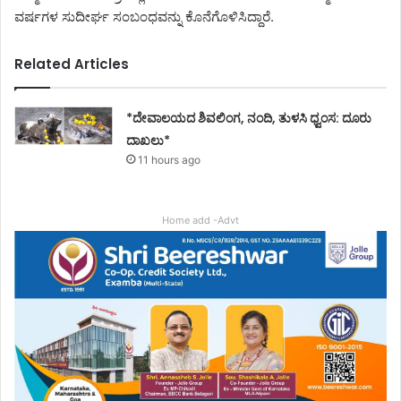
ವರ್ಷಗಳ ಸುದೀರ್ಘ ಸಂಬಂಧವನ್ನು ಕೊನೆಗೊಳಿಸಿದ್ದಾರೆ.
Related Articles
*ದೇವಾಲಯದ ಶಿವಲಿಂಗ, ನಂದಿ, ತುಳಸಿ ಧ್ವಂಸ: ದೂರು
ದಾಖಲು*
11 hours ago
Home add -Advt