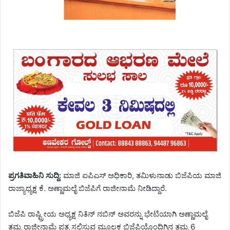
ಪ್ರಗತಿವಾಹಿನಿ ಸುದ್ದಿ:
ಮಾಜಿ ಐಪಿಎಸ್ ಅಧಿಕಾರಿ, ತಮಿಳುನಾಡು ಬಿಜೆಪಿಯ ಮಾಜಿ
ರಾಜ್ಯಾಧ್ಯಕ್ಷ ಕೆ. ಅಣ್ಣಾಮಲೈ ಬಿಜೆಪಿಗೆ ರಾಜೀನಾಮೆ ನೀಡಿದ್ದಾರೆ.
ಬಿಜೆಪಿ ರಾಷ್ಟ್ರೀಯ ಅಧ್ಯಕ್ಷ ನಿತಿನ್ ನಬಿನ್ ಅವರನ್ನು ಭೇಟಿಯಾಗಿ ಅಣ್ಣಾಮಲೈ
ತಮ್ಮ ರಾಜೀನಾಮೆ ಪತ್ರ ಸಲ್ಲಿಸುವ ಮೂಲಕ ಬಿಜೆಪಿಯೊಂದಿಗಿನ ತಮ್ಮ 6