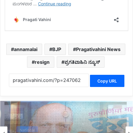
annamalai
BJP
Pragativahini News
resign
ಪ್ರಗತಿವಾಹಿನಿ ನ್ಯೂಸ್
Copy URL
Belgaum News