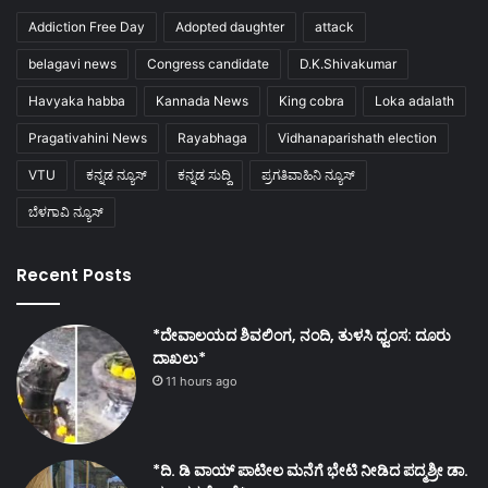
Addiction Free Day
Adopted daughter
attack
belagavi news
Congress candidate
D.K.Shivakumar
Havyaka habba
Kannada News
King cobra
Loka adalath
Pragativahini News
Rayabhaga
Vidhanaparishath election
VTU
ಕನ್ನಡ ನ್ಯೂಸ್
ಕನ್ನಡ ಸುದ್ದಿ
ಪ್ರಗತಿವಾಹಿನಿ ನ್ಯೂಸ್
ಬೆಳಗಾವಿ ನ್ಯೂಸ್
Recent Posts
*ದೇವಾಲಯದ ಶಿವಲಿಂಗ, ನಂದಿ, ತುಳಸಿ ಧ್ವಂಸ: ದೂರು
ದಾಖಲು*
11 hours ago
*ದಿ. ಡಿ ವಾಯ್ ಪಾಟೀಲ ಮನೆಗೆ ಭೇಟಿ ನೀಡಿದ ಪದ್ಮಶ್ರೀ ಡಾ.