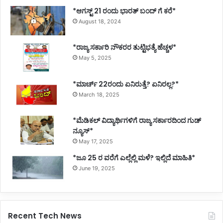
*ಆಗಸ್ಟ್ 21 ರಂದು ಭಾರತ್‌ ಬಂದ್‌ ಗೆ ಕರೆ*
August 18, 2024
*ರಾಜ್ಯ ಸರ್ಕಾರಿ ನೌಕರರ ತುಟ್ಟಿಭತ್ಯೆ ಹೆಚ್ಚಳ*
May 5, 2025
*ಮಾರ್ಚ್ 22ರಂದು ಏನಿರುತ್ತೆ? ಏನಿರಲ್ಲ?*
March 18, 2025
*ಮೆಡಿಕಲ್ ವಿದ್ಯಾರ್ಥಿಗಳಿಗೆ ರಾಜ್ಯ ಸರ್ಕಾರದಿಂದ ಗುಡ್
ನ್ಯೂಸ್*
May 17, 2025
*ಜೂ 25 ರ ವರೆಗೆ ಎಲ್ಲೆಲ್ಲಿ ಮಳೆ? ಇಲ್ಲಿದೆ ಮಾಹಿತಿ*
June 19, 2025
Recent Tech News