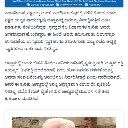
ಎಐಎಡಿಎಂಕೆ ಪಕ್ಷವನ್ನು ಮರಳಿ ಎನ್‌ಡಿಎ ಒಕ್ಕೂಟಕ್ಕೆ ಸೇರಿಸಿಕೊಂಡ ನಂತರ,
ಪಕ್ಷದ ಉನ್ನತ ನಾಯಕತ್ವವು ಅಣ್ಣಾಮಲೈ ಅವರನ್ನು ನಿರ್ಲಕ್ಷಿಸುತ್ತಿದೆ ಎಂಬ
ಮಾತುಗಳು ಕೇಳಿಬಂದಿದ್ದವು. ಸ್ವಪಕ್ಷದ ಕೆಲ ನಿರ್ಧಾರಗಳ ಕುರಿತು ಅವರು
ಅಸಮಾಧಾನ ಹೊಂದಿದ್ದರು. ಈ ಹಿಂದೆ ಅವರು ತಮಿಳುನಾಡು ವಿಧಾನಸಭಾ
ಚುನಾವಣೆಯ ಉಸ್ತುವಾರಿ ಸ್ಥಾನ ಹಾಗೂ ತಮಿಳುನಾಡು ರಾಜ್ಯ ಬಿಜೆಪಿ ಅಧ್ಯಕ್ಷ
ಸ್ಥಾನಗಳಿಗೂ ರಾಜೀನಾಮೆ ನೀಡಿದ್ದರು.
ಅಣ್ಣಾಮಲೈ ಅವರು ಬಿಜೆಪಿ ತೊರೆದು ತಮಿಳುನಾಡಿನಲ್ಲಿ ಸ್ವತಂತ್ರವಾಗಿ ‘ಮಕ್ಕಳ್ ಶಕ್ತಿ
ಇಯಕ್ಕಂ’ (ಜನಶಕ್ತಿ ಆಂದೋಲನ) ಎಂಬ ಹೊಸ ಜನಪರ ಚಳವಳಿಯನ್ನು
ಅಥವಾ ಸಂಘಟನೆಯನ್ನು ಆರಂಭಿಸಲು ನಿರ್ಧರಿಸಿದ್ದಾರೆ ಎಂದು ವರದಿಯಾಗಿದೆ.
ಆದರೆ ಈ ಕುರಿತು ಅಣ್ಣಾಮಲೈ ಇನ್ನೂ ಅಧಿಕೃತವಾಗಿ ಯಾವುದೇ ಪ್ರತಿಕ್ರಿಯೆ
ನೀಡಿಲ್ಲ. ಬಿಜೆಪಿಗೆ ಗುಡ್ ಬೈ ಹೇಳಿರುವ ಅಣ್ಣಾಮಲೈ ಮುಂದಿನ ನಡೆ ತೀವ್ರ
ಕುತೂಹಲ ಮೂಡಿಸಿದೆ.