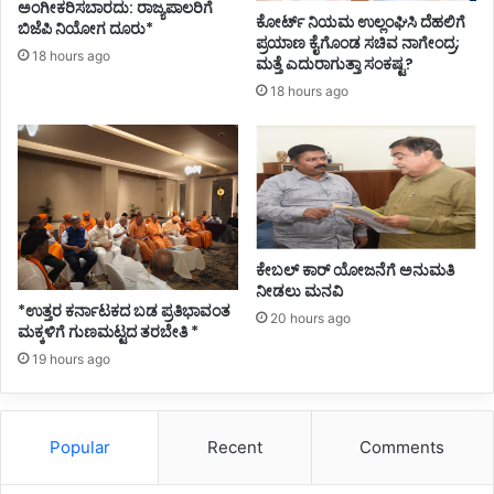
ಅಂಗೀಕರಿಸಬಾರದು: ರಾಜ್ಯಪಾಲರಿಗೆ
ಕೋರ್ಟ್ ನಿಯಮ ಉಲ್ಲಂಘಿಸಿ ದೆಹಲಿಗೆ
ಬಿಜೆಪಿ ನಿಯೋಗ ದೂರು*
ಪ್ರಯಾಣ ಕೈಗೊಂಡ ಸಚಿವ ನಾಗೇಂದ್ರ;
18 hours ago
ಮತ್ತೆ ಎದುರಾಗುತ್ತಾ ಸಂಕಷ್ಟ?
18 hours ago
ಕೇಬಲ್ ಕಾರ್ ಯೋಜನೆಗೆ ಅನುಮತಿ
ನೀಡಲು ಮನವಿ
*ಉತ್ತರ ಕರ್ನಾಟಕದ ಬಡ ಪ್ರತಿಭಾವಂತ
20 hours ago
ಮಕ್ಕಳಿಗೆ ಗುಣಮಟ್ಟದ ತರಬೇತಿ *
19 hours ago
Popular
Recent
Comments