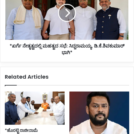
ಮಹತ್ವದ
ಸಭೆ:
ಸಿದ್ದರಾಮಯ್ಯ,
ಡಿ.ಕೆ.ಶಿವಕುಮಾರ್
ಭಾಗಿ*
*ಖರ್ಗೆ ನೇತೃತ್ವದಲ್ಲಿ ಮಹತ್ವದ ಸಭೆ: ಸಿದ್ದರಾಮಯ್ಯ, ಡಿ.ಕೆ.ಶಿವಕುಮಾರ್
ಭಾಗಿ*
Related Articles
*ಹೊರಟ್ಟಿ ರಾಜೀನಾಮೆ