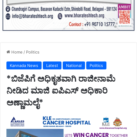
Home
/
Politics
Kannada News
Latest
National
Politics
*ಬಿಜೆಪಿಗೆ ಅಧಿಕೃತವಾಗಿ ರಾಜೀನಾಮೆ
ನೀಡಿದ ಮಾಜಿ ಐಪಿಎಸ್ ಅಧಿಕಾರಿ
ಅಣ್ಣಾಮಲೈ*