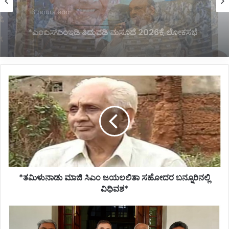
13 hours ago
*‘ಕೃತಜ್ಞತೆ ಮನದಲ್ಲಿ, ಸಮೃದ್ಧಿ ಜೀವನದಲ್ಲಿ’ ಎಂಬುದೇ
ಯಶಸ್ವಿ ಜೀವನದ ಮಂತ್ರ*
*ತಮಿಳುನಾಡು
ಮಾಜಿ
ಸಿಎಂ
ಜಯಲಲಿತಾ
ಸಹೋದರ
ಬನ್ನೂರಿನಲ್ಲಿ
ವಿಧಿವಶ*
*ತಮಿಳುನಾಡು ಮಾಜಿ ಸಿಎಂ ಜಯಲಲಿತಾ ಸಹೋದರ ಬನ್ನೂರಿನಲ್ಲಿ
ವಿಧಿವಶ*
*ಖರ್ಗೆ
ನೇತೃತ್ವದಲ್ಲಿ