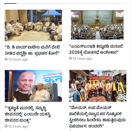
*ಎಂಎಸ್‌ಎಂಇಡಿ ತಿದ್ದುಪಡಿ ಮಸೂದೆ
*ದಿ. ಡಿ ವಾಯ್ ಪಾಟೀಲ ಮನೆಗೆ ಭೇಟಿ
2026ಕ್ಕೆ ಲೋಕಸಭೆ ಅಂಗೀಕಾರ*
ನೀಡಿದ ಪದ್ಮಶ್ರೀ ಡಾ. ಪ್ರಭಾಕರ ಕೋರೆ*
13 hours ago
12 hours ago
*ಮೇಯರ್, ಉಪ ಮೇಯರ್
*‘ಕೃತಜ್ಞತೆ ಮನದಲ್ಲಿ, ಸಮೃದ್ಧಿ
ಪಾಲಿಕೆಯಲ್ಲಿ ರಾಜ್ಯದ ಪರ ಗೊತ್ತುವಳಿ
ಜೀವನದಲ್ಲಿ’ ಎಂಬುದೇ ಯಶಸ್ವಿ
ಸ್ವೀಕರಿಸಲು ಹಿಂದೇಟು ಹಾಕುತ್ತಿರುವುದು
ಜೀವನದ ಮಂತ್ರ*
ವಿಪರ್ಯಾಸ: ಚಂದರಗಿ*
13 hours ago