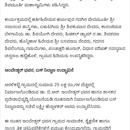
ಶಿವಮೂರ್ತಿ ಮಹಾಸ್ವಾಮಿಗಳು ವಹಿಸಿದ್ದರು.
ಕಾರ್ಯಕ್ರಮದಲ್ಲಿ ಹರ್ತಿಹಿರೇಮಠ ಹರ್ಲಾಪುರ ಗದಗಿನ ವೇದಮೂರ್ತಿ ಶ್ರೀ
ಸದಾನಂದ ಶಾಸ್ತ್ರಿಗಳು, ಬಳುಟಗಿಯ ಶ್ರೀ ಶಿವಕುಮಾರ ದೇವರು, ಕಾರಂಜಿಮಠ
ಬೆಳಗಾವಿಯ ಡಾ. ಶಿವಯೋಗಿ ದೇವರು, ಹಿಡಕಲ್ ಡ್ಯಾಮ್ ನ ಡಾ. ಶಿವಶರಣ
ದೇವರು, ಹೊನ್ನಿಹಾಳ ಹಿರೇಮಠ ಶ್ರೀ ಬಸವರಾಜ ದೇವರು, ಗದಗನ
ಶಿವಲಿಂಗಯ್ಯ ಗವಾಯಿಗಳು, ಪಂಚಾಕ್ಷರಿ ಹೂಗಾರ್, ವಿಧಾನ ಪರಿಷತ್ ಸದಸ್ಯರಾದ
ಚನ್ನರಾಜ ಹಟ್ಟಿಹೊಳಿ, ಗ್ರಾಮದ ಹಿರಿಯರು ಉಪಸ್ಥಿತರಿದ್ದರು.
ಅಂಬೇಡ್ಕರ್‌ ಭವನ, ಬಸ್‌ ನಿಲ್ದಾಣ ಉದ್ಘಾಟನೆ
ಅರಳಿಕಟ್ಟಿ ಗ್ರಾಮದಲ್ಲಿ ಸುಮಾರು 25 ಲಕ್ಷ ರೂ,ಗಳ ವೆಚ್ಚದಲ್ಲಿ
ನಿರ್ಮಾಣಗೊಂಡಿರುವ ಡಾ. ಬಿ.ಆರ್. ಅಂಬೇಡ್ಕರ್ ಭವನ ಹಾಗೂ ಶಾಸಕರ
ಪ್ರದೇಶಾಭಿವೃದ್ಧಿ ಯೋಜನೆಯಡಿ ನೂತನವಾಗಿ ನಿರ್ಮಾಣಗೊಂಡಿರುವ ಬಸ್
ನಿಲ್ದಾಣವನ್ನು ಸಚಿವೆ ಲಕ್ಷ್ಮೀ ಹೆಬ್ಬಾಳಕರ್‌ ಅವರು ಉದ್ಘಾಟಿಸಿದರು.
ಈ ನೂತನ ಅಂಬೇಡ್ಕರ್‌ ಭವನ ಗ್ರಾಮದ ಸಾಮಾಜಿಕ, ಶೈಕ್ಷಣಿಕ ಹಾಗೂ
ಸಾಂಸ್ಕೃತಿಕ ಚಟುವಟಿಕೆಗಳಿಗೆ ಪ್ರಮುಖ ಕೇಂದ್ರವಾಗಲಿದ್ದು, ಗ್ರಾಮಸ್ಥರಿಗೆ