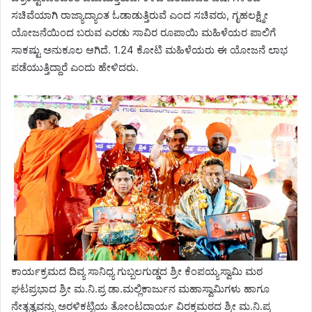
ಸಚಿವೆಯಾಗಿ ರಾಜ್ಯಾದ್ಯಾಂತ ಓಡಾಡುತ್ತಿರುವೆ ಎಂದ ಸಚಿವರು, ಗೃಹಲಕ್ಷ್ಮೀ
ಯೋಜನೆಯಿಂದ ಬರುವ ಎರಡು ಸಾವಿರ ರೂಪಾಯಿ ಮಹಿಳೆಯರ ಪಾಲಿಗೆ
ಸಾಕಷ್ಟು ಅನುಕೂಲ ಆಗಿದೆ. 1.24 ಕೋಟಿ ಮಹಿಳೆಯರು ಈ ಯೋಜನೆ ಲಾಭ
ಪಡೆಯುತ್ತಿದ್ದಾರೆ ಎಂದು ಹೇಳಿದರು.
ಕಾರ್ಯಕ್ರಮದ ದಿವ್ಯ ಸಾನಿಧ್ಯ ಗುಬ್ಬಲಗುಡ್ಡದ ಶ್ರೀ ಕೆಂಪಯ್ಯಸ್ವಾಮಿ ಮಠ
ಘಟಪ್ರಭಾದ ಶ್ರೀ ಮ.ನಿ.ಪ್ರ ಡಾ.ಮಲ್ಲಿಕಾರ್ಜುನ ಮಹಾಸ್ವಾಮಿಗಳು ಹಾಗೂ
ನೇತೃತ್ವವನ್ನು ಅರಳಿಕಟ್ಟಿಯ ತೋಂಟದಾರ್ಯ ವಿರಕ್ತಮಠದ ಶ್ರೀ ಮ.ನಿ.ಪ್ರ