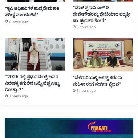
*ಮಾಜಿ ಪ್ರಧಾನಿ ಎಚ್.ಡಿ.
*ಕೃಷಿ ಅಧಿಕಾರಿಗಳ ಹುದ್ದೆ ನೇಮಕಾತಿ
ದೇವೇಗೌಡರನ್ನು ಭೇಟಿಯಾದ ಪದ್ಮಶ್ರೀ
ಪರೀಕ್ಷೆ ಮುಂದೂಡಿಕೆ*
ಡಾ. ಪ್ರಭಾಕರ ಕೋರೆ*
2 hours ago
3 hours ago
*2025 ರಲ್ಲಿ ಪ್ರಧಾನಮಂತ್ರಿ ಅವರ
*ಬೆಳಗಾವಿಯಲ್ಲಿ ಆಗಸ್ಟ್ 8ರಂದು
ವಿದೇಶಕ್ಕೆ ತಗುಲಿದ ಒಟ್ಟು ವೆಚ್ಚ ಎಷ್ಟು
ಮಹಿಳಾ ರಂಗ ಸಂಗೀತ ವೈಭವ*
ಗೋತ್ತಾ..?*
3 hours ago
3 hours ago