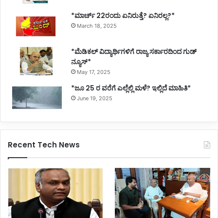
*ಮಾರ್ಚ್ 22ರಂದು ಏನಿರುತ್ತೆ? ಏನಿರಲ್ಲ?*
March 18, 2025
*ಮೆಡಿಕಲ್ ವಿದ್ಯಾರ್ಥಿಗಳಿಗೆ ರಾಜ್ಯ ಸರ್ಕಾರದಿಂದ ಗುಡ್
ನ್ಯೂಸ್*
May 17, 2025
*ಜೂ 25 ರ ವರೆಗೆ ಎಲ್ಲೆಲ್ಲಿ ಮಳೆ? ಇಲ್ಲಿದೆ ಮಾಹಿತಿ*
June 19, 2025
Recent Tech News