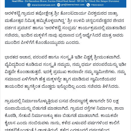
ಅರಳಿಕಟ್ಟಿ ಗ್ರಾಮದ ತಪೋಕ್ಷೇತ್ರ ಶ್ರೀ ತೋಂಟದಾರ್ಯ ವಿರಕ್ತಮಠದ ಜಾತ್ರಾ
ಮಹೋತ್ಸವ ನಿಮಿತ್ಯ ಹಮ್ಮಿಕೊಳ್ಳಲಾಗಿದ್ದ ‘ ಶ್ರೀ ಉಳವಿ ಚನ್ನಬಸವೇಶ್ವರರ ಜೀವನ
ದರ್ಶನ ಪ್ರವಚನ’ ಹಾಗೂ ‘ಅರಳಿಕಟ್ಟಿ ಸಂಭ್ರಮ’ ಕಾರ್ಯಕ್ರಮದಲ್ಲಿ ಮಾತನಾಡಿದ
ಸಚಿವರು, ಇಂದಿನ ಮಕ್ಕಳಿಗೆ ನಾವು ಪುರಾಣದ ಬಗ್ಗೆ ಅರ್ಥೈಸಿದರೆ ಮಾತ್ರ ಅವರು
ಮುಂದಿನ ಪೀಳಿಗೆಗೆ ಕೊಂಡೊಯ್ಯುವರು ಎಂದರು.
ಭಾರತದ ಅಚಾರ, ಪರಂಪರೆ ಹಾಗೂ ಸಂಸ್ಕೃತಿ ಇಡೀ ವಿಶ್ವಕ್ಕೆ ಶ್ರೀಮಂತವಾಗಿದೆ.
ವೈವಿದ್ಯದಿಂದ ಕೂಡಿರುವ ಸಂಸ್ಕೃತಿ ನಮ್ಮದು, ನಮ್ಮ ಧರ್ಮ ಪರಂಪರೆಯನ್ನು ಇಡೀ
ವಿಶ್ವವೇ ಕೊಂಡಾಡುತ್ತದೆ. ಇದಕ್ಕೆ ಪ್ರಮುಖ ಕಾರಣವೇ ನಮ್ಮ ಸ್ವಾಮೀಜಿಗಳು. ನಮ್ಮ
ಸಮಾಜದ ಏಳಿಗೆಗಾಗಿ ಹೆತ್ತ ಮಕ್ಕಳನ್ನೇ ತ್ಯಾಗ ಮಾಡಿರುವ ಸ್ವಾಮೀಜಿಯವರ
ತಾಯಂದಿರ ತ್ಯಾಗಕ್ಕಿಂತ ದೊಡ್ಡದು ಇನ್ನೊಂದಿಲ್ಲ ಎಂದು ಸಚಿವರು ತಿಳಿಸಿದರು.
ಗ್ರಾಮದಲ್ಲಿ ನಿರ್ಮಾಣಗೊಳ್ಳುತ್ತಿರುವ ಬಸವ ದೇವಸ್ಥಾನಕ್ಕೆ ಈಗಾಗಲೇ 50 ಲಕ್ಷ
ರೂಪಾಯಿಯನ್ನು ಬಿಡುಗಡೆ ಮಾಡಲಾಗಿದೆ. ಗ್ರಾಮದ ರಸ್ತೆಗಳ ನಿರ್ಮಾಣ, ಶಾಲಾ
ಕೊಠಡಿ, ಸೇತುವೆ ನಿರ್ಮಾಣಕ್ಕೂ ಹಣ ಬಿಡುಗಡೆ ಮಾಡಲಾಗಿದೆ. ಕಾಯಕವೇ
ಕೈಲಾಸ ಎಂದು ನಂಬಿರುವಳು ನಾನು, ಕಳೆದ ಏಳೂವರೆ ವರ್ಷಗಳಿಂದ ಕಾಲಿಗೆ
ಚಕ್ರಕಟ್ಟಿಕೊಂಡಂತೆ ಓಡಾಡುತ್ತಿರುವೆ. ಕಳೆದ ಎರಡೂವರೆ ವರ್ಷಗಳಿಂದ