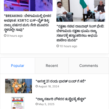
*BREAKING: ಬೆಳಗಾವಿಯಲ್ಲಿ ಭೀಕರ
ಅಪಘಾತ: KSRTC ಬಸ್-ಬೈಕ್ ಡಿಕ್ಕಿ:
ನಾಲ್ಕು ವರ್ಷದ ಮಗು ಸೇರಿ ಮೂವರು
*ರಕ್ಷಣಾ ಸಚಿವ ರಾಜನಾಥ್ ಸಿಂಗ್ ಭೇಟಿ:
ಸ್ಥಳದಲ್ಲೇ ಸಾವು*
ಬೆಳಗಾವಿಯ ರಕ್ಷಣಾ ಭೂಮಿ ರಾಜ್ಯ
ಸರ್ಕಾರಕ್ಕೆ ಹಸ್ತಾಂತರಿಸಲು ಅಭಯ
9 hours ago
ಪಾಟೀಲ ಮನವಿ*
10 hours ago
Popular
Recent
Comments
*ಆಗಸ್ಟ್ 21 ರಂದು ಭಾರತ್‌ ಬಂದ್‌ ಗೆ ಕರೆ*
August 18, 2024
*ರಾಜ್ಯ ಸರ್ಕಾರಿ ನೌಕರರ ತುಟ್ಟಿಭತ್ಯೆ ಹೆಚ್ಚಳ*
May 5, 2025