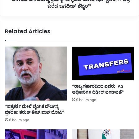
ಜಗದೀಶ್
ಬರೆದ ಜಗದೀಶ್ ಶೆಟ್ಟರ್*
ಶೆಟ್ಟರ್*
Related Articles
*ರಾಜ್ಯ ಸರ್ಕಾರದಿಂದ ಐವರು IAS
ಅಧಿಕಾರಿಗಳ ದಿಢೀರ್ ವರ್ಗಾವಣೆ*
9 hours ago
*ಪತ್ರಕರ್ತೆ ಮೇಲೆ ಲೈಂಗಿಕ ದೌರ್ಜನ್ಯ
ಪ್ರಕರಣ: ತರುಣ್ ತೇಜ್ ಪಾಲ್ ದೋಷಿ*
8 hours ago