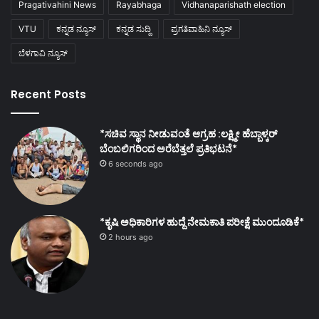
Pragativahini News
Rayabhaga
Vidhanaparishath election
VTU
ಕನ್ನಡ ನ್ಯೂಸ್
ಕನ್ನಡ ಸುದ್ದಿ
ಪ್ರಗತಿವಾಹಿನಿ ನ್ಯೂಸ್
ಬೆಳಗಾವಿ ನ್ಯೂಸ್
Recent Posts
*ಸಚಿವ ಸ್ಥಾನ ನೀಡುವಂತೆ ಆಗ್ರಹ :ಲಕ್ಷ್ಮೀ ಹೆಬ್ಬಾಳ್ಕರ್
ಬೆಂಬಲಿಗರಿಂದ ಅರೆಬೆತ್ತಲೆ ಪ್ರತಿಭಟನೆ*
6 seconds ago
*ಕೃಷಿ ಅಧಿಕಾರಿಗಳ ಹುದ್ದೆ ನೇಮಕಾತಿ ಪರೀಕ್ಷೆ ಮುಂದೂಡಿಕೆ*
2 hours ago