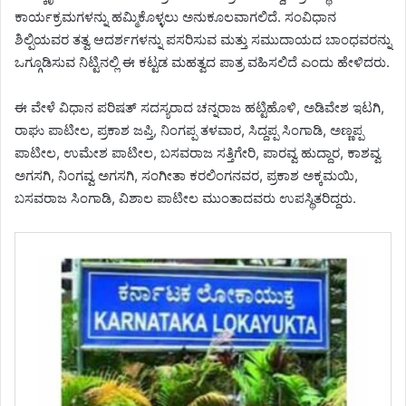
ಕಾರ್ಯಕ್ರಮಗಳನ್ನು ಹಮ್ಮಿಕೊಳ್ಳಲು ಅನುಕೂಲವಾಗಲಿದೆ. ಸಂವಿಧಾನ
ಶಿಲ್ಪಿಯವರ ತತ್ವ ಆದರ್ಶಗಳನ್ನು ಪಸರಿಸುವ ಮತ್ತು ಸಮುದಾಯದ ಬಾಂಧವರನ್ನು
ಒಗ್ಗೂಡಿಸುವ ನಿಟ್ಟಿನಲ್ಲಿ ಈ ಕಟ್ಟಡ ಮಹತ್ವದ ಪಾತ್ರ ವಹಿಸಲಿದೆ ಎಂದು ಹೇಳಿದರು.
ಈ ವೇಳೆ ವಿಧಾನ ಪರಿಷತ್ ಸದಸ್ಯರಾದ ಚನ್ನರಾಜ ಹಟ್ಟಿಹೊಳಿ, ಅಡಿವೇಶ ಇಟಗಿ,
ರಾಘು ಪಾಟೀಲ, ಪ್ರಕಾಶ ಜಪ್ತಿ, ನಿಂಗಪ್ಪ ತಳವಾರ, ಸಿದ್ದಪ್ಪ ಸಿಂಗಾಡಿ, ಅಣ್ಣಪ್ಪ
ಪಾಟೀಲ, ಉಮೇಶ ಪಾಟೀಲ, ಬಸವರಾಜ ಸತ್ತಿಗೇರಿ, ಪಾರವ್ವ ಹುದ್ದಾರ, ಕಾಶವ್ವ
ಅಗಸಗಿ, ನಿಂಗವ್ವ ಅಗಸಗಿ, ಸಂಗೀತಾ ಕರಲಿಂಗನವರ, ಪ್ರಕಾಶ ಅಕ್ಕಮಯಿ,
ಬಸವರಾಜ ಸಿಂಗಾಡಿ, ವಿಶಾಲ ಪಾಟೀಲ ಮುಂತಾದವರು ಉಪಸ್ಥಿತರಿದ್ದರು.