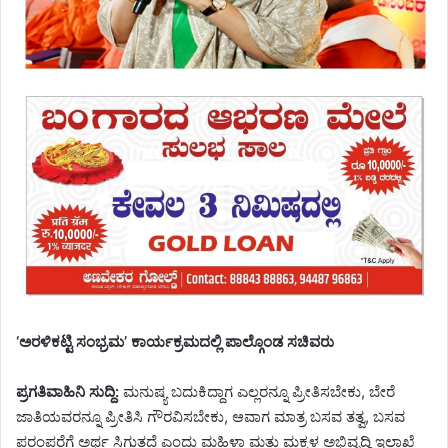
‘ಅರಳಿಕಟ್ಟಿ ಸಂಭ್ರಮ’ ಕಾರ್ಯಕ್ರಮದಲ್ಲಿ ಪಾಲ್ಗೊಂಡ ಸಚಿವರು
ಪ್ರಗತಿವಾಹಿನಿ ಸುದ್ದಿ:
ಮನುಷ್ಯ ಬದುಕಿದ್ದಾಗ ಎಲ್ಲರನ್ನೂ ಪ್ರೀತಿಸಬೇಕು, ಬೇರೆ
ಜಾತಿಯವರನ್ನೂ ಪ್ರೀತಿಸಿ ಗೌರವಿಸಬೇಕು, ಆವಾಗ ಮಾತ್ರ ಬಸವ ತತ್ವ, ಬಸವ
ಪರಂಪರೆಗೆ ಅರ್ಥ ಸಿಗುತ್ತದೆ ಎಂದು ಮಹಿಳಾ ಮತ್ತು ಮಕ್ಕಳ ಅಭಿವೃದ್ಧಿ ಇಲಾಖೆ