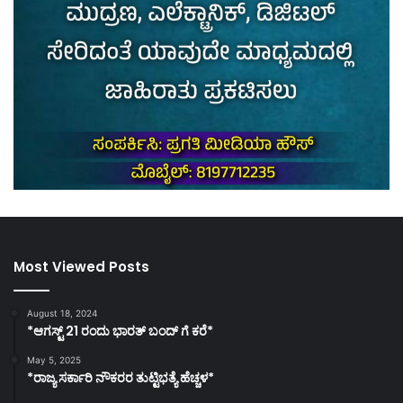
Most Viewed Posts
August 18, 2024
*ಆಗಸ್ಟ್ 21 ರಂದು ಭಾರತ್‌ ಬಂದ್‌ ಗೆ ಕರೆ*
May 5, 2025
*ರಾಜ್ಯ ಸರ್ಕಾರಿ ನೌಕರರ ತುಟ್ಟಿಭತ್ಯೆ ಹೆಚ್ಚಳ*