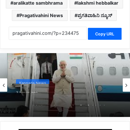
aralikatte sambhrama
lakshmi hebbalkar
Pragativahini News
ಪ್ರಗತಿವಾಹಿನಿ ನ್ಯೂಸ್
Copy URL
Kannada News
3 hours ago
*2025 ರಲ್ಲಿ ಪ್ರಧಾನಮಂತ್ರಿ ಅವರ ವಿದೇಶಕ್ಕೆ ತಗುಲಿದ
ಒಟ್ಟು ವೆಚ್ಚ ಎಷ್ಟು ಗೋತ್ತಾ..?*