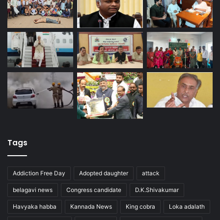
Tags
Addiction Free Day
Adopted daughter
attack
belagavi news
Congress candidate
D.K.Shivakumar
Havyaka habba
Kannada News
King cobra
Loka adalath