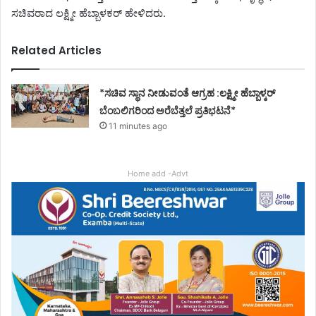
ಸಚಿವರಾದ ಲಕ್ಷ್ಮೀ ಹೆಬ್ಬಾಳಕರ್‌ ಹೇಳಿದರು.
Related Articles
*ಸಚಿವ ಸ್ಥಾನ ನೀಡುವಂತೆ ಆಗ್ರಹ :ಲಕ್ಷ್ಮೀ ಹೆಬ್ಬಾಳ್ಕರ್
ಬೆಂಬಲಿಗರಿಂದ ಅರೆಬೆತ್ತಲೆ ಪ್ರತಿಭಟನೆ*
11 minutes ago
Home add -Advt