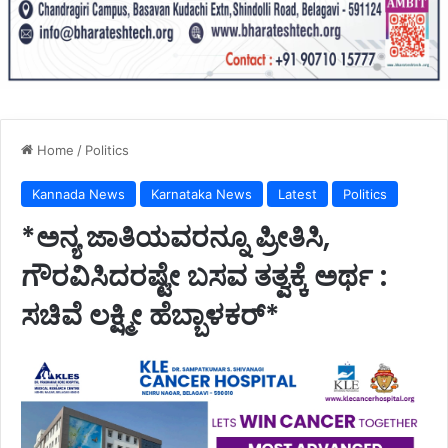
Home
/
Politics
Kannada News
Karnataka News
Latest
Politics
*ಅನ್ಯ ಜಾತಿಯವರನ್ನೂ ಪ್ರೀತಿಸಿ,
ಗೌರವಿಸಿದರಷ್ಟೇ ಬಸವ ತತ್ವಕ್ಕೆ ಅರ್ಥ :
ಸಚಿವೆ ಲಕ್ಷ್ಮೀ ಹೆಬ್ಬಾಳಕರ್‌*