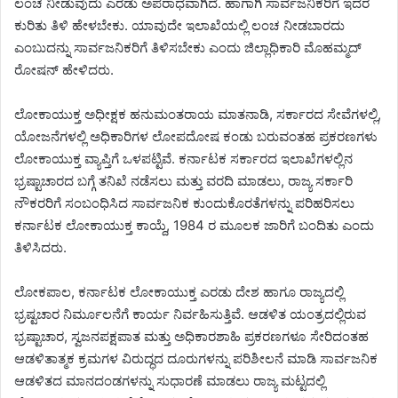
ಲಂಚ ನೀಡುವುದು ಎರಡು ಅಪರಾಧವಾಗಿದೆ. ಹಾಗಾಗಿ ಸಾರ್ವಜನಿಕರಿಗೆ ಇದರ
ಕುರಿತು ತಿಳಿ ಹೇಳಬೇಕು. ಯಾವುದೇ ಇಲಾಖೆಯಲ್ಲಿ ಲಂಚ ನೀಡಬಾರದು
ಎಂಬುದನ್ನು ಸಾರ್ವಜನಿಕರಿಗೆ ತಿಳಿಸಬೇಕು ಎಂದು ಜಿಲ್ಲಾಧಿಕಾರಿ ಮೊಹಮ್ಮದ್
ರೋಷನ್ ಹೇಳಿದರು.
ಲೋಕಾಯುಕ್ತ ಅಧೀಕ್ಷಕ ಹನುಮಂತರಾಯ ಮಾತನಾಡಿ, ಸರ್ಕಾರದ ಸೇವೆಗಳಲ್ಲಿ,
ಯೋಜನೆಗಳಲ್ಲಿ ಅಧಿಕಾರಿಗಳ ಲೋಪದೋಷ ಕಂಡು ಬರುವಂತಹ ಪ್ರಕರಣಗಳು
ಲೋಕಾಯುಕ್ತ ವ್ಯಾಪ್ತಿಗೆ ಒಳಪಟ್ಟಿವೆ. ಕರ್ನಾಟಕ ಸರ್ಕಾರದ ಇಲಾಖೆಗಳಲ್ಲಿನ
ಭ್ರಷ್ಟಾಚಾರದ ಬಗ್ಗೆ ತನಿಖೆ ನಡೆಸಲು ಮತ್ತು ವರದಿ ಮಾಡಲು, ರಾಜ್ಯ ಸರ್ಕಾರಿ
ನೌಕರರಿಗೆ ಸಂಬಂಧಿಸಿದ ಸಾರ್ವಜನಿಕ ಕುಂದುಕೊರತೆಗಳನ್ನು ಪರಿಹರಿಸಲು
ಕರ್ನಾಟಕ ಲೋಕಾಯುಕ್ತ ಕಾಯ್ದೆ, 1984 ರ ಮೂಲಕ ಜಾರಿಗೆ ಬಂದಿತು ಎಂದು
ತಿಳಿಸಿದರು.
ಲೋಕಪಾಲ, ಕರ್ನಾಟಕ ಲೋಕಾಯುಕ್ತ ಎರಡು ದೇಶ ಹಾಗೂ ರಾಜ್ಯದಲ್ಲಿ
ಭ್ರಷ್ಟಚಾರ ನಿರ್ಮೂಲನೆಗೆ ಕಾರ್ಯ ನಿರ್ವಹಿಸುತ್ತಿವೆ. ಆಡಳಿತ ಯಂತ್ರದಲ್ಲಿರುವ
ಭ್ರಷ್ಟಾಚಾರ, ಸ್ವಜನಪಕ್ಷಪಾತ ಮತ್ತು ಅಧಿಕಾರಶಾಹಿ ಪ್ರಕರಣಗಳೂ ಸೇರಿದಂತಹ
ಆಡಳಿತಾತ್ಮಕ ಕ್ರಮಗಳ ವಿರುದ್ಧದ ದೂರುಗಳನ್ನು ಪರಿಶೀಲನೆ ಮಾಡಿ ಸಾರ್ವಜನಿಕ
ಆಡಳಿತದ ಮಾನದಂಡಗಳನ್ನು ಸುಧಾರಣೆ ಮಾಡಲು ರಾಜ್ಯ ಮಟ್ಟದಲ್ಲಿ