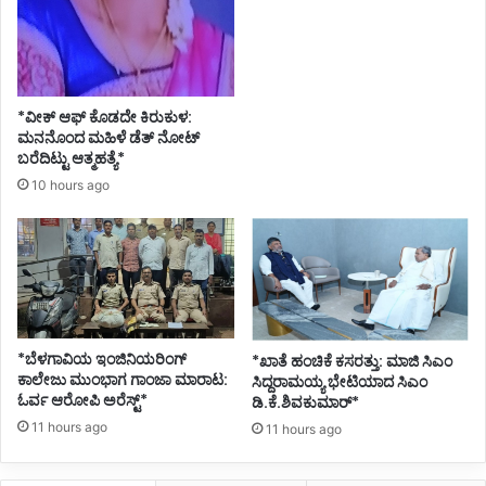
*ವೀಕ್ ಆಫ್ ಕೊಡದೇ ಕಿರುಕುಳ:
ಮನನೊಂದ ಮಹಿಳೆ ಡೆತ್ ನೋಟ್
ಬರೆದಿಟ್ಟು ಆತ್ಮಹತ್ಯೆ*
10 hours ago
*ಬೆಳಗಾವಿಯ ಇಂಜಿನಿಯರಿಂಗ್‌
*ಖಾತೆ ಹಂಚಿಕೆ ಕಸರತ್ತು: ಮಾಜಿ ಸಿಎಂ
ಕಾಲೇಜು ಮುಂಭಾಗ ಗಾಂಜಾ ಮಾರಾಟ:
ಸಿದ್ದರಾಮಯ್ಯ ಭೇಟಿಯಾದ ಸಿಎಂ
ಓರ್ವ ಆರೋಪಿ ಅರೆಸ್ಟ್*
ಡಿ.ಕೆ.ಶಿವಕುಮಾರ್*
11 hours ago
11 hours ago