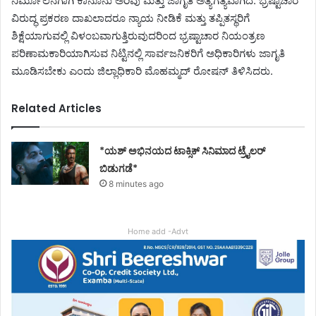
ನಿರ್ಮೂಲನೆಗಾಗಿ ಕಾನೂನು ಅರಿವು ಮತ್ತು ಜಾಗೃತಿ ಅತ್ಯಗತ್ಯವಾಗಿದೆ. ಭ್ರಷ್ಟಾಚಾರ
ವಿರುದ್ಧ ಪ್ರಕರಣ ದಾಖಲಾದರೂ ನ್ಯಾಯ ನೀಡಿಕೆ ಮತ್ತು ತಪ್ಪಿತಸ್ಥರಿಗೆ
ಶಿಕ್ಷೆಯಾಗುವಲ್ಲಿ ವಿಳಂಬವಾಗುತ್ತಿರುವುದರಿಂದ ಭ್ರಷ್ಟಾಚಾರ ನಿಯಂತ್ರಣ
ಪರಿಣಾಮಕಾರಿಯಾಗಿಸುವ ನಿಟ್ಟಿನಲ್ಲಿ ಸಾರ್ವಜನಿಕರಿಗೆ ಅಧಿಕಾರಿಗಳು ಜಾಗೃತಿ
ಮೂಡಿಸಬೇಕು ಎಂದು ಜಿಲ್ಲಾಧಿಕಾರಿ ಮೊಹಮ್ಮದ್ ರೋಷನ್ ತಿಳಿಸಿದರು.
Related Articles
*ಯಶ್ ಅಭಿನಯದ ಟಾಕ್ಸಿಕ್ ಸಿನಿಮಾದ ಟ್ರೈಲರ್
ಬಿಡುಗಡೆ*
8 minutes ago
Home add -Advt