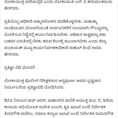
ಲೋಕಾಯುಕ್ತ ಜಾರಿಯಲ್ಲಿದೆ ಎಂದು ಲೋಕಾಯುಕ ಎಸ್. ಪಿ ಹನುಮಂತರಾಯ
ಹೇಳಿದರು.
ಪ್ರತಿಯೊಬ್ಬ ಅಧಿಕಾರಿ ಆತ್ಮಾವಲೋಕನ ಮಾಡಿಕೊಳ್ಳಬೇಕು. ಮಹಾತ್ಮಾ
ಗಾಂಧಿಯವರ ಯೋಚನೆಯಂತೆ ಸಾರ್ವಜನಿಕರಿಗೆ ಸುಲಭವಾಗಿ ಸೌಲಭ್ಯವನ್ನು
ದೊರಕಿಸುವ ನಿಟ್ಟಿನಲ್ಲಿ ಕಾರ್ಯನಿರ್ವಹಿಸಬೇಕು. ಅಧಿಕಾರ ಶಾಶ್ವತವಲ್ಲ ಕಡು
ಬಡವರ ಬದುಕಿನಲ್ಲಿ ಬೆಳಕು ತರುವ ಕೆಲಸಕ್ಕೆ ಮುಂದಾಗಬೇಕು ಎಂದು ಜಿಲ್ಲಾ
ಪಂಚಾಯತ್ ಮುಖ್ಯ ಕಾರ್ಯನಿರ್ವಹಕಾಧಿಕಾರಿ ರಾಹುಲ್‌ ಶಿಂಧೆ ಅವರು
ಹೇಳಿದರು.
ಪ್ರತಿಜ್ಞಾ ವಿಧಿ ಭೋದನೆ
ಲೋಕಾಯುಕ್ತ ಪೊಲೀಸ್ ನಿರೀಕ್ಷಕರಾದ ಅನ್ನಪೂರ್ಣ ಅವರು ಭ್ರಷ್ಟಚಾರ
ನಿರ್ಮೂಲನೆಯ ಪ್ರತಿಜ್ಞಾವಿಧಿ ಬೋಧಿಸಿದರು.
ಡಿಸಿಪಿ ನಿರಂಜನ ರಾಜ್ ಅರಸ್, ಮಹಾನಗರ ಪಾಲಿಕೆ ಆಯುಕ್ತ ಶುಭ. ಬಿ, ಹಿರಿಯ
ಕಾನೂನು ಅಭಿಯೋಜಕ ರಾಜೇಶ ಜಂಬಗಿ, ಕೃಷಿ ಇಲಾಖೆ ಜಂಟಿ ನಿರ್ದೇಶಕ
ಶಿವನಗೌಡ ಪಾಟೀಲ, ಸಮಾಜ ಕಲ್ಯಾಣ ಇಲಾಖೆ ಜಂಟಿ ನಿರ್ದೇಶಕ ರಾಮನಗೌಡ