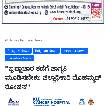
Home
/
Kannada News
Belagavi News
Belgaum News
Kannada News
Karnataka News
*ಭ್ರಷ್ಟಾಚಾರ ತಡೆಗೆ ಜಾಗೃತಿ
ಮೂಡಿಸಬೇಕು: ಜಿಲ್ಲಾಧಿಕಾರಿ ಮೊಹಮ್ಮದ್
ರೋಷನ್*