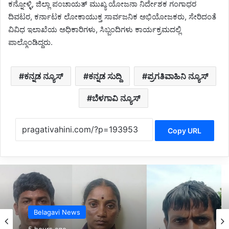
ಕನ್ನೋಳ್ಳಿ, ಜಿಲ್ಲಾ ಪಂಚಾಯತ್ ಮುಖ್ಯ ಯೋಜನಾ ನಿರ್ದೇಶಕ ಗಂಗಾಧರ
ದಿವಟರ, ಕರ್ನಾಟಕ ಲೋಕಾಯುಕ್ತ ಸಾರ್ವಜನಿಕ ಅಭಿಯೋಜಕರು, ಸೇರಿದಂತೆ
ವಿವಿಧ ಇಲಾಖೆಯ ಅಧಿಕಾರಿಗಳು, ಸಿಬ್ಬಂದಿಗಳು ಕಾರ್ಯಕ್ರಮದಲ್ಲಿ
ಪಾಲ್ಗೊಂಡಿದ್ದರು.
ಕನ್ನಡ ನ್ಯೂಸ್
ಕನ್ನಡ ಸುದ್ದಿ
ಪ್ರಗತಿವಾಹಿನಿ ನ್ಯೂಸ್
ಬೆಳಗಾವಿ ನ್ಯೂಸ್
Copy URL
Belagavi News