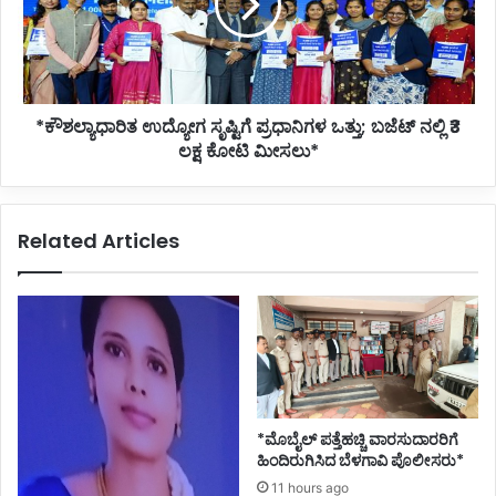
ಒತ್ತು;
ಬಜೆಟ್
ನಲ್ಲಿ
₹3
ಲಕ್ಷ
*ಕೌಶಲ್ಯಾಧಾರಿತ ಉದ್ಯೋಗ ಸೃಷ್ಟಿಗೆ ಪ್ರಧಾನಿಗಳ ಒತ್ತು; ಬಜೆಟ್ ನಲ್ಲಿ ₹3
ಕೋಟಿ
ಮೀಸಲು*
ಲಕ್ಷ ಕೋಟಿ ಮೀಸಲು*
Related Articles
*ಮೊಬೈಲ್ ಪತ್ತೆಹಚ್ಚಿ ವಾರಸುದಾರರಿಗೆ
ಹಿಂದಿರುಗಿಸಿದ ಬೆಳಗಾವಿ ಪೊಲೀಸರು*
11 hours ago