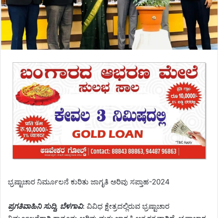
ಭ್ರಷ್ಟಾಚಾರ ನಿರ್ಮೂಲನೆ ಕುರಿತು ಜಾಗೃತಿ ಅರಿವು ಸಪ್ತಾಹ-2024
ಪ್ರಗತಿವಾಹಿನಿ ಸುದ್ದಿ, ಬೆಳಗಾವಿ
: ವಿವಿಧ ಕ್ಷೇತ್ರದಲ್ಲಿರುವ ಭ್ರಷ್ಟಾಚಾರ