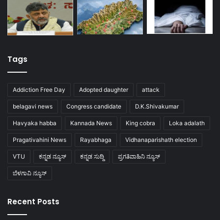
Tags
Addiction Free Day
Adopted daughter
attack
belagavi news
Congress candidate
D.K.Shivakumar
Havyaka habba
Kannada News
King cobra
Loka adalath
Pragativahini News
Rayabhaga
Vidhanaparishath election
VTU
ಕನ್ನಡ ನ್ಯೂಸ್
ಕನ್ನಡ ಸುದ್ದಿ
ಪ್ರಗತಿವಾಹಿನಿ ನ್ಯೂಸ್
ಬೆಳಗಾವಿ ನ್ಯೂಸ್
Recent Posts