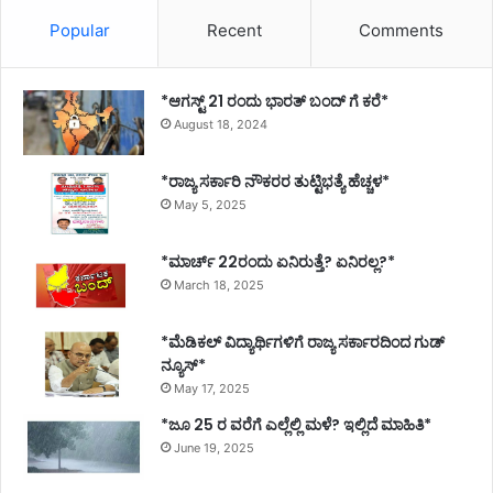
Popular
Recent
Comments
*ಆಗಸ್ಟ್ 21 ರಂದು ಭಾರತ್‌ ಬಂದ್‌ ಗೆ ಕರೆ*
August 18, 2024
*ರಾಜ್ಯ ಸರ್ಕಾರಿ ನೌಕರರ ತುಟ್ಟಿಭತ್ಯೆ ಹೆಚ್ಚಳ*
May 5, 2025
*ಮಾರ್ಚ್ 22ರಂದು ಏನಿರುತ್ತೆ? ಏನಿರಲ್ಲ?*
March 18, 2025
*ಮೆಡಿಕಲ್ ವಿದ್ಯಾರ್ಥಿಗಳಿಗೆ ರಾಜ್ಯ ಸರ್ಕಾರದಿಂದ ಗುಡ್
ನ್ಯೂಸ್*
May 17, 2025
*ಜೂ 25 ರ ವರೆಗೆ ಎಲ್ಲೆಲ್ಲಿ ಮಳೆ? ಇಲ್ಲಿದೆ ಮಾಹಿತಿ*
June 19, 2025