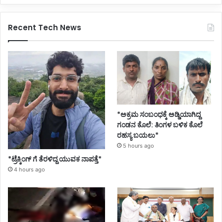
Recent Tech News
*ಅಕ್ರಮ ಸಂಬಂಧಕ್ಕೆ ಅಡ್ಡಿಯಾಗಿದ್ದ
ಗಂಡನ ಕೊಲೆ: ತಿಂಗಳ ಬಳಿಕ ಕೊಲೆ
ರಹಸ್ಯ ಬಯಲು*
5 hours ago
*ಟ್ರೆಕ್ಕಿಂಗ್ ಗೆ ತೆರಳಿದ್ದ ಯುವಕ ನಾಪತ್ತೆ*
4 hours ago