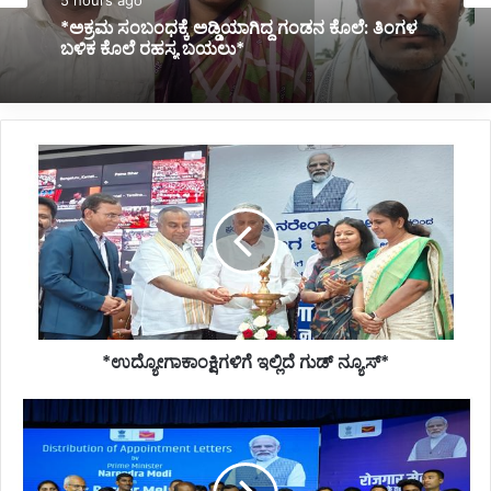
5 hours ago
*ನಿಂತಿದ್ದ ಟ್ರಕ್‌ಗೆ ಬೈಕ್ ಡಿಕ್ಕಿ; ಸವಾರ ಸಾವು*
*ಉದ್ಯೋಗಾಕಾಂಕ್ಷಿಗಳಿಗೆ
ಇಲ್ಲಿದೆ
ಗುಡ್
ನ್ಯೂಸ್*
*ಉದ್ಯೋಗಾಕಾಂಕ್ಷಿಗಳಿಗೆ ಇಲ್ಲಿದೆ ಗುಡ್ ನ್ಯೂಸ್*
*ಕೌಶಲ್ಯಾಧಾರಿತ
ಉದ್ಯೋಗ
ಸೃಷ್ಟಿಗೆ
ಪ್ರಧಾನಿಗಳ