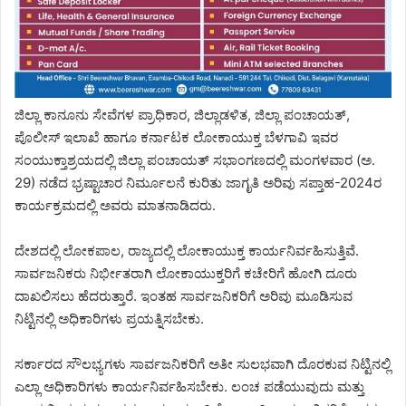
ಜಿಲ್ಲಾ ಕಾನೂನು ಸೇವೆಗಳ ಪ್ರಾಧಿಕಾರ, ಜಿಲ್ಲಾಡಳಿತ, ಜಿಲ್ಲಾ ಪಂಚಾಯತ್,
ಪೊಲೀಸ್ ಇಲಾಖೆ ಹಾಗೂ ಕರ್ನಾಟಕ ಲೋಕಾಯುಕ್ತ ಬೆಳಗಾವಿ ಇವರ
ಸಂಯುಕ್ತಾಶ್ರಯದಲ್ಲಿ ಜಿಲ್ಲಾ ಪಂಚಾಯತ್ ಸಭಾಂಗಣದಲ್ಲಿ ಮಂಗಳವಾರ (ಅ.
29) ನಡೆದ ಭ್ರಷ್ಟಾಚಾರ ನಿರ್ಮೂಲನೆ ಕುರಿತು ಜಾಗೃತಿ ಅರಿವು ಸಪ್ತಾಹ-2024ರ
ಕಾರ್ಯಕ್ರಮದಲ್ಲಿ ಅವರು ಮಾತನಾಡಿದರು.
ದೇಶದಲ್ಲಿ ಲೋಕಪಾಲ, ರಾಜ್ಯದಲ್ಲಿ ಲೋಕಾಯುಕ್ತ ಕಾರ್ಯನಿರ್ವಹಿಸುತ್ತಿವೆ.
ಸಾರ್ವಜನಿಕರು ನಿರ್ಭೀತರಾಗಿ ಲೋಕಾಯುಕ್ತರಿಗೆ ಕಚೇರಿಗೆ ಹೋಗಿ ದೂರು
ದಾಖಲಿಸಲು ಹೆದರುತ್ತಾರೆ. ಇಂತಹ ಸಾರ್ವಜನಿಕರಿಗೆ ಅರಿವು ಮೂಡಿಸುವ
ನಿಟ್ಟಿನಲ್ಲಿ ಅಧಿಕಾರಿಗಳು ಪ್ರಯತ್ನಿಸಬೇಕು.
ಸರ್ಕಾರದ ಸೌಲಭ್ಯಗಳು ಸಾರ್ವಜನಿಕರಿಗೆ ಅತೀ ಸುಲಭವಾಗಿ ದೊರಕುವ ನಿಟ್ಟಿನಲ್ಲಿ
ಎಲ್ಲಾ ಅಧಿಕಾರಿಗಳು ಕಾರ್ಯನಿರ್ವಹಿಸಬೇಕು. ಲಂಚ ಪಡೆಯುವುದು ಮತ್ತು