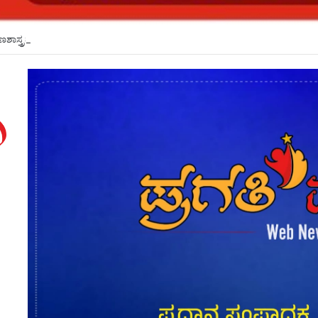
್ಷಣಶಾಸ್ತ್ರದ ಮೂಲಕ ಬೋಧನಾ ಶ್ರೇಷ್ಠತೆ ಹೆಚ್ಚಳ: ಕೆಎಲ್ಇಯಲ್ಲಿ ಕಾರ್ಯಗಾರ*