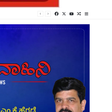
Facebook
X
YouTube
Random Article
Sidebar