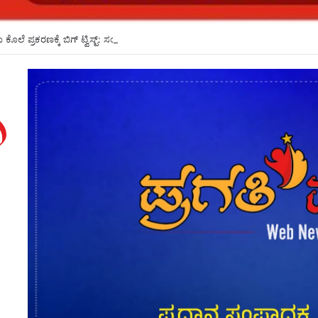
ಿ ಕೊಲೆ ಪ್ರಕರಣಕ್ಕೆ ಬಿಗ್ ಟ್ವಿಸ್ಟ್: ಸಂಪೂರ್ಣ ಸತ್ಯ ಬಹಿರಂಗಪಡಿಸುವುದಾಗಿ ಕೋರ್ಟ್ ಗೆ ಅರ್ಜಿ ಸ