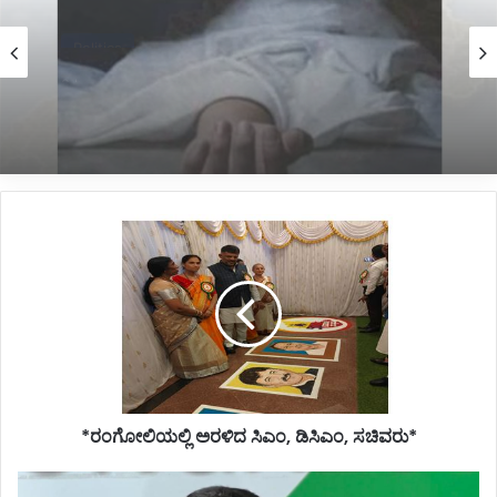
Latest
3 hours ago
*ಅಡಿಕೆ ಕೊಯ್ಯುವಾಗ ದುರಂತ: ವಿದ್ಯುತ್ ತಂತಿ ಸ್ಪರ್ಶಿಸಿ
ಯುವಕ ದಾರುಣ ಸಾವು*
*ರಂಗೋಲಿಯಲ್ಲಿ
ಅರಳಿದ
ಸಿಎಂ,
ಡಿಸಿಎಂ,
ಸಚಿವರು*
*ರಂಗೋಲಿಯಲ್ಲಿ ಅರಳಿದ ಸಿಎಂ, ಡಿಸಿಎಂ, ಸಚಿವರು*
*ಸಚಿವರು,