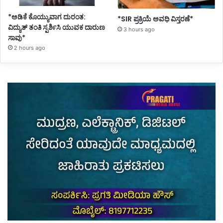
*ಅಡಿಕೆ ಕೊಯ್ಯುವಾಗ ದುರಂತ:
*SIR ಪ್ರಕ್ರಿಯೆ ಅವಧಿ ವಿಸ್ತರಣೆ*
ವಿದ್ಯುತ್ ತಂತಿ ಸ್ಪರ್ಶಿಸಿ ಯುವಕ ದಾರುಣ
3 hours ago
ಸಾವು*
2 hours ago