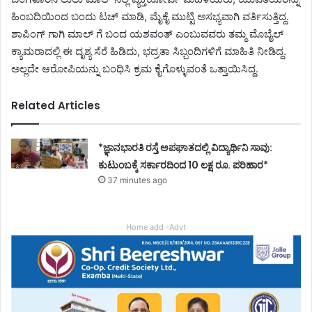
ಹಿಂಬದಿಯಿಂದ ಬಂದು ಟಚ್ ಮಾಡಿ, ಮೈಕೈ ಮುಟ್ಟಿ ಅಸಭ್ಯವಾಗಿ ವರ್ತಿಸುತ್ತಿದ್ದ.
ಶಾಪಿಂಗ್ ಗಾಗಿ ಮಾಲ್ ಗೆ ಬಂದ ಯಶವಂತ್ ಎಂಬುವವರು ತಮ್ಮ ಮೊಬೈಲ್
ಕ್ಯಾಮರಾದಲ್ಲಿ ಈ ದೃಶ್ಯ ಸೆರೆ ಹಿಡಿದು, ಭದ್ರತಾ ಸಿಬ್ಬಂದಿಗಳಿಗೆ ಮಾಹಿತಿ ನೀಡಿದ್ದ.
ಅಲ್ಲದೇ ಆರೋಪಿಯನ್ನು ಬಂಧಿಸಿ ಕ್ರಮ ಕೈಗೊಳ್ಳುವಂತೆ ಒತ್ತಾಯಿಸಿದ್ದ.
Related Articles
*ಜ್ಞಾನಭಾರತಿ ರಸ್ತೆ ಅಪಘಾತದಲ್ಲಿ ವಿದ್ಯಾರ್ಥಿನಿ ಸಾವು:
ಕುಟುಂಬಕ್ಕೆ ಸರ್ಕಾರದಿಂದ 10 ಲಕ್ಷ ರೂ. ಪರಿಹಾರ*
37 minutes ago
Home add -Advt