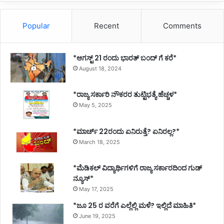
Popular
Recent
Comments
*ಆಗಸ್ಟ್ 21 ರಂದು ಭಾರತ್‌ ಬಂದ್‌ ಗೆ ಕರೆ*
August 18, 2024
*ರಾಜ್ಯ ಸರ್ಕಾರಿ ನೌಕರರ ತುಟ್ಟಿಭತ್ಯೆ ಹೆಚ್ಚಳ*
May 5, 2025
*ಮಾರ್ಚ್ 22ರಂದು ಏನಿರುತ್ತೆ? ಏನಿರಲ್ಲ?*
March 18, 2025
*ಮೆಡಿಕಲ್ ವಿದ್ಯಾರ್ಥಿಗಳಿಗೆ ರಾಜ್ಯ ಸರ್ಕಾರದಿಂದ ಗುಡ್
ನ್ಯೂಸ್*
May 17, 2025
*ಜೂ 25 ರ ವರೆಗೆ ಎಲ್ಲೆಲ್ಲಿ ಮಳೆ? ಇಲ್ಲಿದೆ ಮಾಹಿತಿ*
June 19, 2025