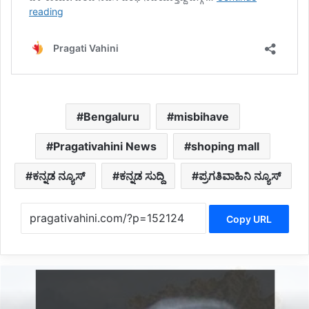
Bengaluru
misbihave
Pragativahini News
shoping mall
ಕನ್ನಡ ನ್ಯೂಸ್
ಕನ್ನಡ ಸುದ್ದಿ
ಪ್ರಗತಿವಾಹಿನಿ ನ್ಯೂಸ್
Copy URL