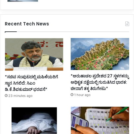
Recent Tech News
*ಅರುಣಾಚಲ ಪ್ರದೇಶದ 27 ಸ್ಥಳಗಳನ್ನು
*ಸಚಿವ ಸಂಪುಟದಲ್ಲಿ ಮಹಿಳೆಯರಿಗೆ
ಅಧಿಕೃತ ನಕ್ಷೆಯಲ್ಲಿ ಗುರುತಿಸಿದ ಭಾರತ:
ಸ್ಥಾನ ಸಿಗಲಿದೆ: ಸಿಎಂ
ಚೀನಾಗೆ ತಕ್ಕ ತಿರುಗೇಟು*
ಡಿ.ಕೆ.ಶಿವಕುಮಾರ್ ಭರವಸೆ*
1 hour ago
23 minutes ago