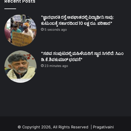
Recent Posts
*ಜ್ಞಾನಭಾರತಿ ರಸ್ತೆ ಅಪಘಾತದಲ್ಲಿ ವಿದ್ಯಾರ್ಥಿನಿ ಸಾವು:
ಕುಟುಂಬಕ್ಕೆ ಸರ್ಕಾರದಿಂದ 10 ಲಕ್ಷ ರೂ. ಪರಿಹಾರ*
5 seconds ago
*ಸಚಿವ ಸಂಪುಟದಲ್ಲಿ ಮಹಿಳೆಯರಿಗೆ ಸ್ಥಾನ ಸಿಗಲಿದೆ: ಸಿಎಂ
ಡಿ.ಕೆ.ಶಿವಕುಮಾರ್ ಭರವಸೆ*
23 minutes ago
© Copyright 2026, All Rights Reserved | Pragativaini