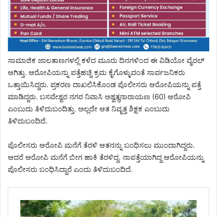
ಸಾಮಾಜಿಕ ಜಾಲತಾಣಗಳಲ್ಲಿ ಕಳೆದ ಮೂರು ದಿನಗಳಿಂದ ಈ ವಿಡಿಯೋ ವೈರಲ್
ಆಗಿತ್ತು. ಆರೋಪಿಯನ್ನು ಪತ್ತೆಹಚ್ಚಿ ಕ್ರಮ ಕೈಗೊಳ್ಳುವಂತೆ ಸಾರ್ವಜನಿಕರು
ಒತ್ತಾಯಿಸಿದ್ದರು. ಪ್ರಕರಣ ದಾಖಲಿಸಿಕೊಂಡ ಪೊಲೀಸರು ಆರೋಪಿಯನ್ನು ಪತ್ತೆ
ಮಾಡಿದ್ದರು. ಬಸವೇಶ್ವರ ನಗರ ನಿವಾಸಿ ಅಶ್ವತ್ಥನಾರಾಯಣ (60) ಆರೋಪಿ
ಎಂಬುದು ತಿಳಿದುಬಂದಿತ್ತು. ಅಲ್ಲದೇ ಆತ ನಿವೃತ್ತ ಶಿಕ್ಷಕ ಎಂಬುದು
ತಿಳಿದುಬಂದಿದೆ.
ಪೊಲೀಸರು ಆರೋಪಿ ಮನೆಗೆ ತೆರಳಿ ಆತನನ್ನು ಬಂಧಿಸಲು ಮುಂದಾಗಿದ್ದರು.
ಆದರೆ ಆರೋಪಿ ಮನೆಗೆ ಬೀಗ ಹಾಕಿ ತೆರಳಿದ್ದ. ನಾಪತ್ತೆಯಾಗಿದ್ದ ಆರೋಪಿಯನ್ನು
ಪೊಲೀಸರು ಬಂಧಿಸಿದ್ದಾರೆ ಎಂದು ತಿಳಿದುಬಂದಿದೆ.