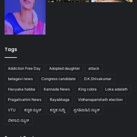
Tags
Addiction Free Day
Adopted daughter
attack
belagavi news
Congress candidate
D.K.Shivakumar
Havyaka habba
Kannada News
King cobra
Loka adalath
Pragativahini News
Rayabhaga
Vidhanaparishath election
VTU
ಕನ್ನಡ ನ್ಯೂಸ್
ಕನ್ನಡ ಸುದ್ದಿ
ಪ್ರಗತಿವಾಹಿನಿ ನ್ಯೂಸ್
ಬೆಳಗಾವಿ ನ್ಯೂಸ್