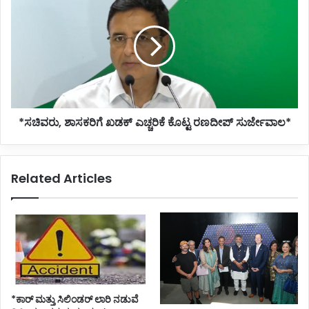
ಶಾಸಕರಿಗೆ
ಖಡಕ್
ಎಚ್ಚರಿಕೆ
ಕೊಟ್ಟ
ರಣದೀಪ್
ಸುರ್ಜೇವಾಲ*
*ಸಚಿವರು, ಶಾಸಕರಿಗೆ ಖಡಕ್ ಎಚ್ಚರಿಕೆ ಕೊಟ್ಟ ರಣದೀಪ್ ಸುರ್ಜೇವಾಲ*
Related Articles
*ಕಾರ್ ಮತ್ತು ಸಿಲಿಂಡ‌ರ್ ಲಾರಿ ನಡುವೆ