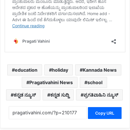
education
holiday
Kannada News
Pragativahini News
school
ಕನ್ನಡ ನ್ಯೂಸ್
ಕನ್ನಡ ಸುದ್ದಿ
ಪ್ರಗತಿವಾಹಿನಿ ನ್ಯೂಸ್
Copy URL