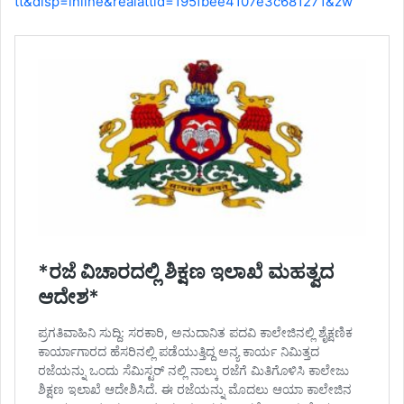
tt&disp=inline&realattid=195fbee4107e3c681271&zw