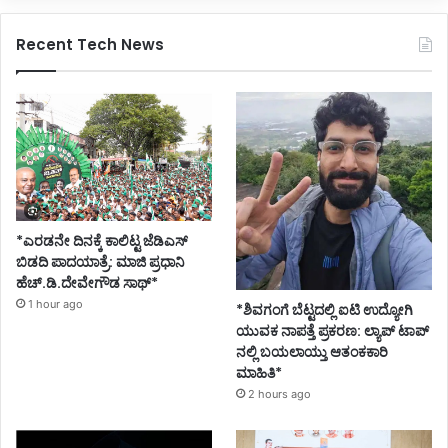
Recent Tech News
*ಎರಡನೇ ದಿನಕ್ಕೆ ಕಾಲಿಟ್ಟ ಜೆಡಿಎಸ್
ಬಿಡದಿ ಪಾದಯಾತ್ರೆ: ಮಾಜಿ ಪ್ರಧಾನಿ
ಹೆಚ್.ಡಿ.ದೇವೇಗೌಡ ಸಾಥ್*
1 hour ago
*ಶಿವಗಂಗೆ ಬೆಟ್ಟದಲ್ಲಿ ಐಟಿ ಉದ್ಯೋಗಿ
ಯುವಕ ನಾಪತ್ತೆ ಪ್ರಕರಣ: ಲ್ಯಾಪ್ ಟಾಪ್
ನಲ್ಲಿ ಬಯಲಾಯ್ತು ಆತಂಕಕಾರಿ
ಮಾಹಿತಿ*
2 hours ago