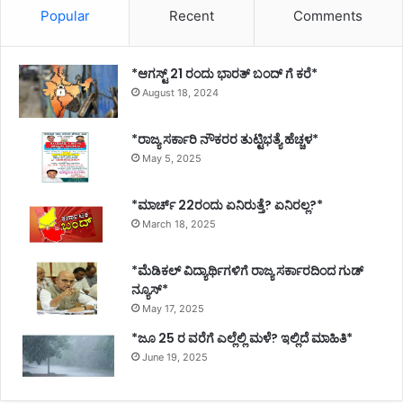
Popular
Recent
Comments
*ಆಗಸ್ಟ್ 21 ರಂದು ಭಾರತ್‌ ಬಂದ್‌ ಗೆ ಕರೆ*
August 18, 2024
*ರಾಜ್ಯ ಸರ್ಕಾರಿ ನೌಕರರ ತುಟ್ಟಿಭತ್ಯೆ ಹೆಚ್ಚಳ*
May 5, 2025
*ಮಾರ್ಚ್ 22ರಂದು ಏನಿರುತ್ತೆ? ಏನಿರಲ್ಲ?*
March 18, 2025
*ಮೆಡಿಕಲ್ ವಿದ್ಯಾರ್ಥಿಗಳಿಗೆ ರಾಜ್ಯ ಸರ್ಕಾರದಿಂದ ಗುಡ್
ನ್ಯೂಸ್*
May 17, 2025
*ಜೂ 25 ರ ವರೆಗೆ ಎಲ್ಲೆಲ್ಲಿ ಮಳೆ? ಇಲ್ಲಿದೆ ಮಾಹಿತಿ*
June 19, 2025