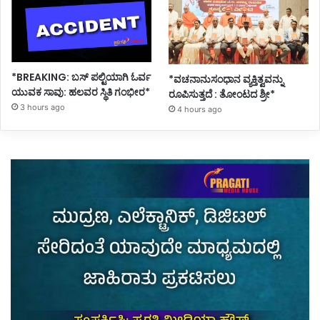
*BREAKING: ಬಸ್ ಪಲ್ಟಿಯಾಗಿ ಓರ್ವ
*ವಚನಾನುಸಂಧಾನ ವ್ಯಕ್ತಿತ್ವವನ್ನು
ಯುವಕ ಸಾವು: ಹಲವರ ಸ್ಥಿತಿ ಗಂಭೀರ*
ರೂಪಿಸುತ್ತದೆ : ತೋಂಟದ ಶ್ರೀ*
3 hours ago
4 hours ago