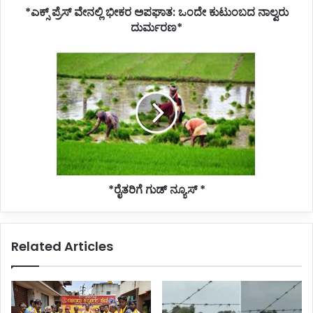
*ಎಕ್ಸ್ ಪ್ರೆಸ್ ವೇನಲ್ಲಿ ಭೀಕರ ಅಪಘಾತ: ಒಂದೇ ಕುಟುಂಬದ ನಾಲ್ವರು
ದುರ್ಮರಣ*
*ರೈತರಿಗೆ
ಗುಡ್
ನ್ಯೂಸ್
*
*ರೈತರಿಗೆ ಗುಡ್ ನ್ಯೂಸ್ *
Related Articles