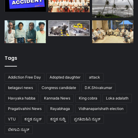
Tags
Addiction Free Day
Adopted daughter
attack
belagavi news
Congress candidate
D.K.Shivakumar
Havyaka habba
Kannada News
King cobra
Loka adalath
Pragativahini News
Rayabhaga
Vidhanaparishath election
VTU
ಕನ್ನಡ ನ್ಯೂಸ್
ಕನ್ನಡ ಸುದ್ದಿ
ಪ್ರಗತಿವಾಹಿನಿ ನ್ಯೂಸ್
ಬೆಳಗಾವಿ ನ್ಯೂಸ್