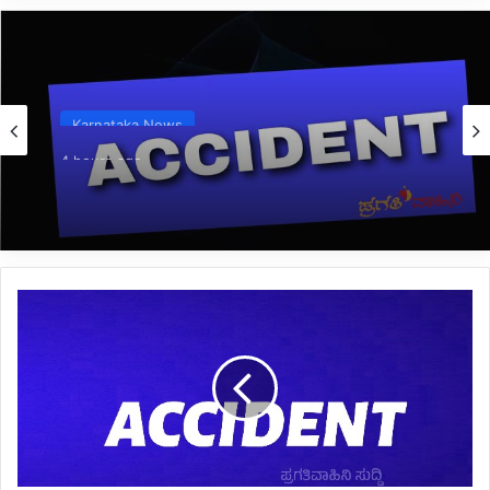
Karnataka News
4 hours ago
*BREAKING: ಬಸ್ ಪಲ್ಟಿಯಾಗಿ ಓರ್ವ ಯುವಕ ಸಾವು:
ಹಲವರ ಸ್ಥಿತಿ ಗಂಭೀರ*
*ಎಕ್ಸ್
ಪ್ರೆಸ್
ವೇನಲ್ಲಿ
ಭೀಕರ
ಅಪಘಾತ:
ಒಂದೇ
ಕುಟುಂಬದ
ನಾಲ್ವರು
ದುರ್ಮರಣ*