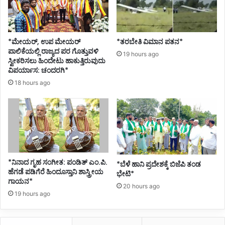
*ಮೇಯರ್, ಉಪ ಮೇಯರ್
*ತರಬೇತಿ ವಿಮಾನ ಪತನ*
ಪಾಲಿಕೆಯಲ್ಲಿ ರಾಜ್ಯದ ಪರ ಗೊತ್ತುವಳಿ
19 hours ago
ಸ್ವೀಕರಿಸಲು ಹಿಂದೇಟು ಹಾಕುತ್ತಿರುವುದು
ವಿಪರ್ಯಾಸ: ಚಂದರಗಿ*
18 hours ago
*ನಿನಾದ ಗೃಹ ಸಂಗೀತ: ಪಂಡಿತ್ ಎಂ.ಪಿ.
*ಬೆಳೆ ಹಾನಿ ಪ್ರದೇಶಕ್ಕೆ ಬಿಜೆಪಿ ತಂಡ
ಹೆಗಡೆ ಪಡಿಗೆರೆ ಹಿಂದೂಸ್ತಾನಿ ಶಾಸ್ತ್ರೀಯ
ಭೇಟಿ*
ಗಾಯನ*
20 hours ago
19 hours ago