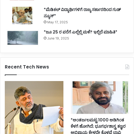
*ಮೆಡಿಕಲ್ ವಿದ್ಯಾರ್ಥಿಗಳಿಗೆ ರಾಜ್ಯ ಸರ್ಕಾರದಿಂದ ಗುಡ್
ನ್ಯೂಸ್*
May 17, 2025
*ಜೂ 25 ರ ವರೆಗೆ ಎಲ್ಲೆಲ್ಲಿ ಮಳೆ? ಇಲ್ಲಿದೆ ಮಾಹಿತಿ*
June 19, 2025
Recent Tech News
*ಅಂತರ್ಜಲಮಟ್ಟ 1000 ಅಡಿಗಿಂತ
ಕೆಳಗೆ ಹೋಗಿದೆ; ಭೂಗರ್ಭಶಾಸ್ತ್ರ ತಜ್ಞರ
ಅಭಿಪ್ರಾಯ ಕೇಳದೇ ಕೊಳವೆ ಬಾವಿ