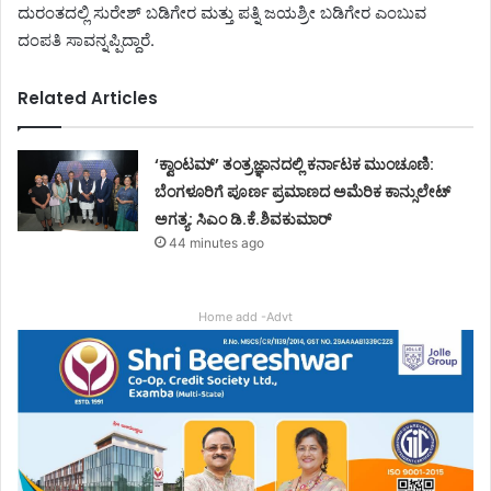
ದುರಂತದಲ್ಲಿ ಸುರೇಶ್ ಬಡಿಗೇರ ಮತ್ತು ಪತ್ನಿ ಜಯಶ್ರೀ ಬಡಿಗೇರ ಎಂಬುವ
ದಂಪತಿ ಸಾವನ್ನಪ್ಪಿದ್ದಾರೆ.
Related Articles
‘ಕ್ವಾಂಟಮ್’ ತಂತ್ರಜ್ಞಾನದಲ್ಲಿ ಕರ್ನಾಟಕ ಮುಂಚೂಣಿ:
ಬೆಂಗಳೂರಿಗೆ ಪೂರ್ಣ ಪ್ರಮಾಣದ ಅಮೆರಿಕ ಕಾನ್ಸುಲೇಟ್
ಅಗತ್ಯ: ಸಿಎಂ ಡಿ.ಕೆ.ಶಿವಕುಮಾರ್
44 minutes ago
Home add -Advt