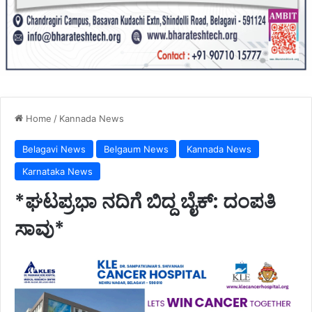
Home
/
Kannada News
Belagavi News
Belgaum News
Kannada News
Karnataka News
*ಘಟಪ್ರಭಾ ನದಿಗೆ ಬಿದ್ದ ಬೈಕ್: ದಂಪತಿ
ಸಾವು*