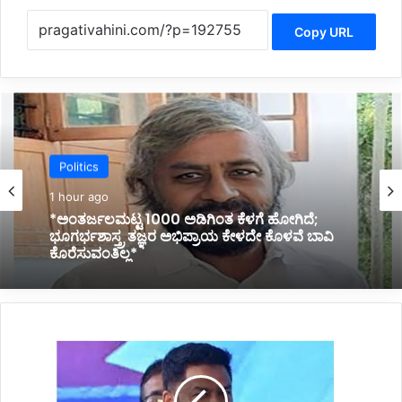
Copy URL
Politics
2 hours ago
*ಹೊರಟ್ಟಿಯವರಿಂದ ರಾಜೀನಾಮೆ ಪಡೆದ ಸರ್ಕಾರದ ನಡೆ
ಪರಿಷತ್ ಇಹಾಸದಲ್ಲಿ ಕಪ್ಪು ಚುಕ್ಕೆ:ಬಸವರಾಜ ಬೊಮ್ಮಾಯಿ*
*ಅವರ
ಹೆಸರನ್ನು
ಜೈಲಿನ
ಗೋಡೆ