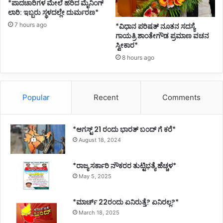
*ಪಾದಚಾರಿಗಳ ಮೇಲೆ ಹರಿದ ಮೈನಿಂಗ್
ಲಾರಿ: ಇಬ್ಬರು ಸ್ಥಳದಲ್ಲೇ ದುರ್ಮರಣ*
7 hours ago
*ವಿಧಾನ ಪರಿಷತ್ ನೂತನ ಸದಸ್ಯೆ
ಗಾಯತ್ರಿ ಶಾಂತೇಗೌಡ ಪ್ರಮಾಣ ವಚನ
ಸ್ವೀಕಾರ*
8 hours ago
Popular
Recent
Comments
*ಆಗಸ್ಟ್ 21 ರಂದು ಭಾರತ್‌ ಬಂದ್‌ ಗೆ ಕರೆ*
August 18, 2024
*ರಾಜ್ಯ ಸರ್ಕಾರಿ ನೌಕರರ ತುಟ್ಟಿಭತ್ಯೆ ಹೆಚ್ಚಳ*
May 5, 2025
*ಮಾರ್ಚ್ 22ರಂದು ಏನಿರುತ್ತೆ? ಏನಿರಲ್ಲ?*
March 18, 2025