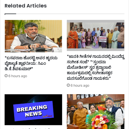
Related Articles
*ಜಾನಕಿ ಗೀತೆಗಳ ಗಾಯನದಲ್ಲಿ ಮಿಂದೆದ್ದ
*ಬಸವರಾಜ ಹೊರಟ್ಟಿ ಅವರ ಹೃದಯ
ಸಂಗೀತ ಸಂಜೆ* *‘ಸ್ಪಂದನಾ
ವೈಶಾಲ್ಯತೆ ಶ್ಲಾಘನೀಯ: ಸಿಎಂ
ಮೆಲೋಡೀಸ್’ ಸ್ವರ ಶ್ರದ್ಧಾಂಜಲಿ
ಡಿ.ಕೆ.ಶಿವಕುಮಾರ್*
ಕಾರ್ಯಕ್ರಮದಲ್ಲಿ ಸಂಗೀತಾಸಕ್ತರ
6 hours ago
ಮನಸೂರೆಗೊಂಡ ಗಾಯಕರು*
6 hours ago