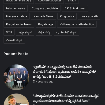
Addiction Free Day
Adopted daughter
attack
belagavi news
Congress candidate
D.K.Shivakumar
Havyaka habba
Kannada News
King cobra
Loka adalath
Pragativahini News
Rayabhaga
Vidhanaparishath election
VTU
ಕನ್ನಡ ನ್ಯೂಸ್
ಕನ್ನಡ ಸುದ್ದಿ
ಪ್ರಗತಿವಾಹಿನಿ ನ್ಯೂಸ್
ಬೆಳಗಾವಿ ನ್ಯೂಸ್
Recent Posts
‘ಕ್ವಾಂಟಮ್’ ತಂತ್ರಜ್ಞಾನದಲ್ಲಿ ಕರ್ನಾಟಕ ಮುಂಚೂಣಿ:
ಬೆಂಗಳೂರಿಗೆ ಪೂರ್ಣ ಪ್ರಮಾಣದ ಅಮೆರಿಕ ಕಾನ್ಸುಲೇಟ್
ಅಗತ್ಯ: ಸಿಎಂ ಡಿ.ಕೆ.ಶಿವಕುಮಾರ್
7 seconds ago
*ಮುಖ್ಯಮಂತ್ರಿಗಳೇ ಸೀಟು ಕೊಡಲು ಸೂಚಿಸಿದರೂ ಒಪ್ಪದ
ಪ್ರಾಂಶುಪಾಲರು!ಶಾಲಾದಿನಗಳನ್ನು ಸ್ಮರಿಸಿದ ಸಿಎಂ*