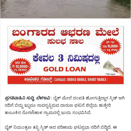
ಪ್ರಗತಿವಾಹಿನಿ ಸುದ್ದಿ, ಬೆಳಗಾವಿ
: ಬೈಕ್‌ ಮೇಲೆ ದಂಪತಿ ಹೋಗುತ್ತಿದ್ದಾಗ ಸ್ಕಿಡ್ ಆಗಿ
ನದಿಗೆ ಬಿದ್ದು ಇಬ್ಬರೂ ಸಾವನ್ನಪ್ಪಿರುವ ದಾರುಣ ಘಟನೆ ಜಿಲ್ಲೆಯ ಹುಕ್ಕೇರಿ
ತಾಲೂಕಿನ ನೊಗಣಿಹಾಳ ಗ್ರಾಮದಲ್ಲಿ ಇಂದು ಸಂಭವಿಸಿದೆ.
ಬೈಕ್ ನಿಯಂತ್ರಣ ತಪ್ಪಿ ಸ್ಕಿಡ್ ಆದ ಪರಿಣಾಮ ಘಟಪ್ರಭಾ ನದಿಗೆ ಬಿದ್ದಿದೆ. ಈ