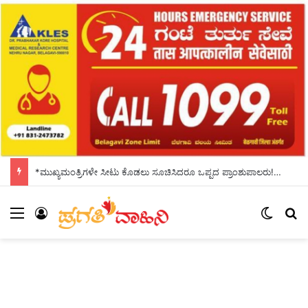
*ಮುಖ್ಯಮಂತ್ರಿಗಳೇ ಸೀಟು ಕೊಡಲು ಸೂಚಿಸಿದರೂ ಒಪ್ಪದ ಪ್ರಾಂಶುಪಾಲರು!ಶಾಲಾದಿನಗಳನ್ನು ಸ್ಮರಿಸಿದ ಸಿಎಂ*
Menu
Log In
Switch
Se