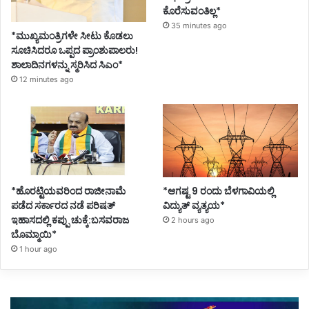
ಕೊರೆಸುವಂತಿಲ್ಲ*
35 minutes ago
*ಮುಖ್ಯಮಂತ್ರಿಗಳೇ ಸೀಟು ಕೊಡಲು
ಸೂಚಿಸಿದರೂ ಒಪ್ಪದ ಪ್ರಾಂಶುಪಾಲರು!
ಶಾಲಾದಿನಗಳನ್ನು ಸ್ಮರಿಸಿದ ಸಿಎಂ*
12 minutes ago
*ಹೊರಟ್ಟಿಯವರಿಂದ ರಾಜೀನಾಮೆ
*ಆಗಷ್ಟ 9 ರಂದು ಬೆಳಗಾವಿಯಲ್ಲಿ
ಪಡೆದ ಸರ್ಕಾರದ ನಡೆ ಪರಿಷತ್
ವಿದ್ಯುತ್ ವ್ಯತ್ಯಯ*
ಇಹಾಸದಲ್ಲಿ ಕಪ್ಪು ಚುಕ್ಕೆ:ಬಸವರಾಜ
2 hours ago
ಬೊಮ್ಮಾಯಿ*
1 hour ago