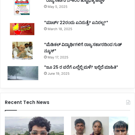
*ರಾಜ್ಯ ಸರ್ಕಾರಿ ನೌಕರರ ತುಟ್ಟಿಭತ್ಯೆ ಹೆಚ್ಚಳ*
May 5, 2025
*ಮಾರ್ಚ್ 22ರಂದು ಏನಿರುತ್ತೆ? ಏನಿರಲ್ಲ?*
March 18, 2025
*ಮೆಡಿಕಲ್ ವಿದ್ಯಾರ್ಥಿಗಳಿಗೆ ರಾಜ್ಯ ಸರ್ಕಾರದಿಂದ ಗುಡ್
ನ್ಯೂಸ್*
May 17, 2025
*ಜೂ 25 ರ ವರೆಗೆ ಎಲ್ಲೆಲ್ಲಿ ಮಳೆ? ಇಲ್ಲಿದೆ ಮಾಹಿತಿ*
June 19, 2025
Recent Tech News