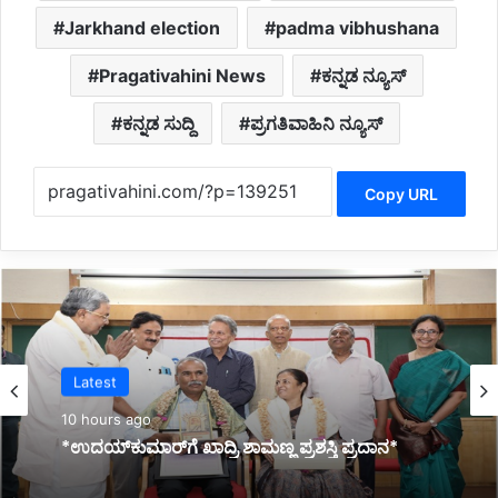
Jarkhand election
padma vibhushana
Pragativahini News
ಕನ್ನಡ ನ್ಯೂಸ್
ಕನ್ನಡ ಸುದ್ದಿ
ಪ್ರಗತಿವಾಹಿನಿ ನ್ಯೂಸ್
Copy URL
Latest
10 hours ago
Latest
*ಜ್ಞಾನಭಾರತಿ ರಸ್ತೆ ಅಪಘಾತದಲ್ಲಿ ವಿದ್ಯಾರ್ಥಿನಿ ಸಾವು:
ಕುಟುಂಬಕ್ಕೆ ಸರ್ಕಾರದಿಂದ 10 ಲಕ್ಷ ರೂ. ಪರಿಹಾರ*
10 hours ago