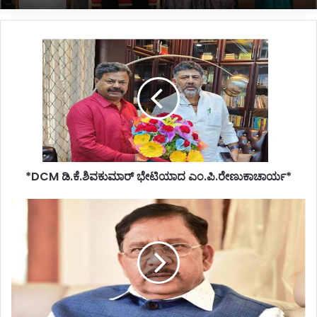
*DCM
ಡಿ.ಕೆ.ಶಿವಕುಮಾರ್
*ಉದಯ್‌ಕುಮಾರ್‌ಗೆ ಖಾದ್ರಿ ಶಾಮಣ್ಣ ಪ್ರಶಸ್ತಿ ಪ್ರದಾನ*
ಭೇಟಿಯಾದ
ಎಂ.ಪಿ.ರೇಣುಕಾಚಾರ್ಯ*
*DCM ಡಿ.ಕೆ.ಶಿವಕುಮಾರ್ ಭೇಟಿಯಾದ ಎಂ.ಪಿ.ರೇಣುಕಾಚಾರ್ಯ*
*ಬಿಟ್
ಕಾಯಿನ್
ಪ್ರಕರಣ;
ಮರು
ತನಿಖೆಗೆ
ರಾಜ್ಯ
ಸರ್ಕಾರ
ನಿರ್ಧಾರ*