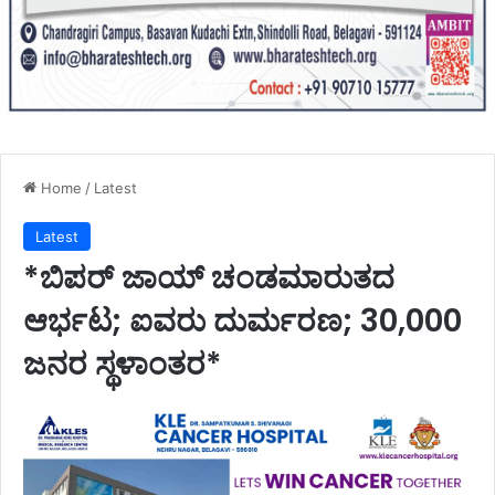
Home
/
Latest
Latest
*ಬಿಪರ್ ಜಾಯ್ ಚಂಡಮಾರುತದ
ಆರ್ಭಟ; ಐವರು ದುರ್ಮರಣ; 30,000
ಜನರ ಸ್ಥಳಾಂತರ*