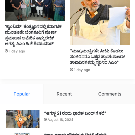
‘ಕ್ವಾಂಟಮ್’ ತಂತ್ರಜ್ಞಾನದಲ್ಲಿ ಕರ್ನಾಟಕ
ಮುಂಚೂಣಿ: ಬೆಂಗಳೂರಿಗೆ ಪೂರ್ಣ
ಪ್ರಮಾಣದ ಅಮೆರಿಕ ಕಾನ್ಸುಲೇಟ್
ಅಗತ್ಯ: ಸಿಎಂ ಡಿ.ಕೆ.ಶಿವಕುಮಾರ್
*ಮುಖ್ಯಮಂತ್ರಿಗಳೇ ಸೀಟು ಕೊಡಲು
1 day ago
ಸೂಚಿಸಿದರೂ ಒಪ್ಪದ ಪ್ರಾಂಶುಪಾಲರು!
ಶಾಲಾದಿನಗಳನ್ನು ಸ್ಮರಿಸಿದ ಸಿಎಂ*
1 day ago
Popular
Recent
Comments
*ಆಗಸ್ಟ್ 21 ರಂದು ಭಾರತ್‌ ಬಂದ್‌ ಗೆ ಕರೆ*
August 18, 2024