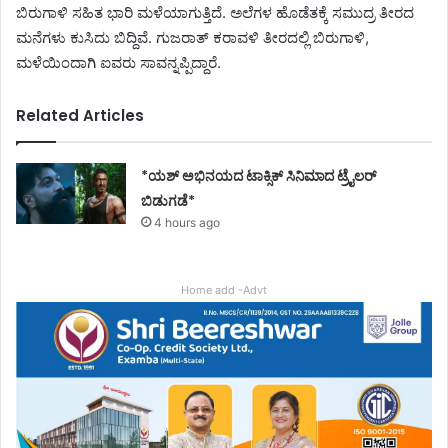
ಬಿರುಗಾಳಿ ಸಹಿತ ಭಾರಿ ಮಳೆಯಾಗುತ್ತಿದೆ. ಅಲೆಗಳ ಹೊಡೆತಕ್ಕೆ ಸಮುದ್ರ ತೀರದ
ಮನೆಗಳು ಕುಸಿದು ಬಿದ್ದಿವೆ. ಗುಜರಾತ್ ಕರಾವಳಿ ತೀರದಲ್ಲಿ ಬಿರುಗಾಳಿ,
ಮಳೆಯಿಂದಾಗಿ ಐವರು ಸಾವನ್ನಪ್ಪಿದ್ದಾರೆ.
Related Articles
*ಯಶ್ ಅಭಿನಯದ ಟಾಕ್ಸಿಕ್ ಸಿನಿಮಾದ ಟ್ರೈಲರ್
ಬಿಡುಗಡೆ*
4 hours ago
Home add -Advt