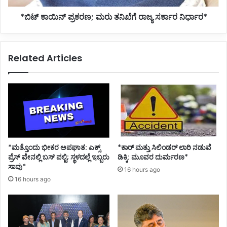
*ಬಿಟ್ ಕಾಯಿನ್ ಪ್ರಕರಣ; ಮರು ತನಿಖೆಗೆ ರಾಜ್ಯ ಸರ್ಕಾರ ನಿರ್ಧಾರ*
Related Articles
*ಮತ್ತೊಂದು ಭೀಕರ ಅಪಘಾತ: ಎಕ್ಸ್
*ಕಾರ್ ಮತ್ತು ಸಿಲಿಂಡ‌ರ್ ಲಾರಿ ನಡುವೆ
ಪ್ರೆಸ್ ವೇನಲ್ಲಿ ಬಸ್ ಪಲ್ಟಿ; ಸ್ಥಳದಲ್ಲೆ ಇಬ್ಬರು
ಡಿಕ್ಕಿ: ಮೂವರ ದುರ್ಮರಣ*
ಸಾವು*
16 hours ago
16 hours ago