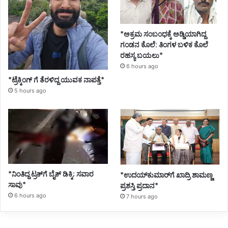
*ಅಕ್ರಮ ಸಂಬಂಧಕ್ಕೆ ಅಡ್ಡಿಯಾಗಿದ್ದ
ಗಂಡನ ಕೊಲೆ: ತಿಂಗಳ ಬಳಿಕ ಕೊಲೆ
ರಹಸ್ಯ ಬಯಲು*
6 hours ago
*ಟ್ರೆಕ್ಕಿಂಗ್ ಗೆ ತೆರಳಿದ್ದ ಯುವಕ ನಾಪತ್ತೆ*
5 hours ago
*ನಿಂತಿದ್ದ ಟ್ರಕ್‌ಗೆ ಬೈಕ್ ಡಿಕ್ಕಿ; ಸವಾರ
*ಉದಯ್‌ಕುಮಾರ್‌ಗೆ ಖಾದ್ರಿ ಶಾಮಣ್ಣ
ಸಾವು*
ಪ್ರಶಸ್ತಿ ಪ್ರದಾನ*
6 hours ago
7 hours ago