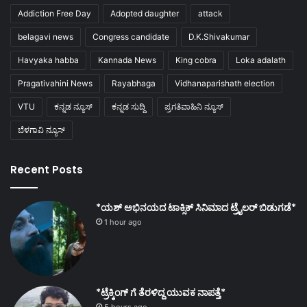
Addiction Free Day
Adopted daughter
attack
belagavi news
Congress candidate
D.K.Shivakumar
Havyaka habba
Kannada News
King cobra
Loka adalath
Pragativahini News
Rayabhaga
Vidhanaparishath election
VTU
ಕನ್ನಡ ನ್ಯೂಸ್
ಕನ್ನಡ ಸುದ್ದಿ
ಪ್ರಗತಿವಾಹಿನಿ ನ್ಯೂಸ್
ಬೆಳಗಾವಿ ನ್ಯೂಸ್
Recent Posts
*ಯಶ್ ಅಭಿನಯದ ಟಾಕ್ಸಿಕ್ ಸಿನಿಮಾದ ಟ್ರೈಲರ್ ಬಿಡುಗಡೆ*
1 hour ago
*ಟ್ರೆಕ್ಕಿಂಗ್ ಗೆ ತೆರಳಿದ್ದ ಯುವಕ ನಾಪತ್ತೆ*
5 hours ago