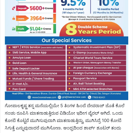
ಗೋಪಾಲಕೃಷ್ಣ ತನ್ನ ಮನೆಯಲ್ಲಿಯೇ 5 ತಿಂಗಳ ಹಿಂದೆ ದೇವರಾಜ್ ಜೊತೆ ಕೊಲೆ
ಸಂಚು ರೂಪಿಸಿ ಮಾತನಾಡುತ್ತಿರುವ ವಿಡಿಯೋ ಇದೀಗ ವೈರಲ್ ಆಗಿದೆ. ಒಂದು
ಕೋಟಿ ಕೊಟ್ಟರೆ ಮುಗಿಸುವುದಾಗಿ ಮಾತನಾಡುತ್ತಿದ್ದು, ಮುಗಿಸಿದ್ರೆ 100 ಕೋಟಿ
ಸಿಗುತ್ತೆ ಎನ್ನುವುದಾದರೆ ಮುಗಿಸೋಣ. ಆಂಧ್ರದಿಂದ ಶಾರ್ಪ್ ಶೂಟರ್ ತಂದು