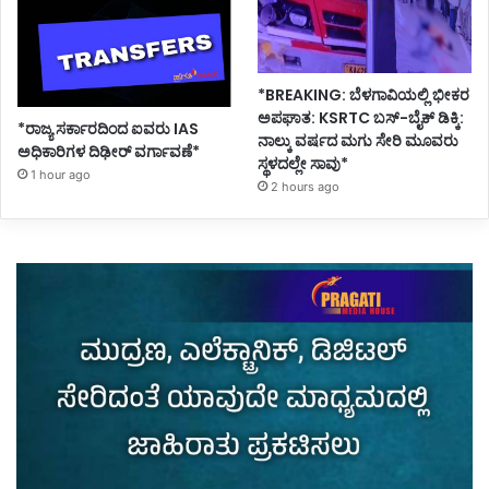
*BREAKING: ಬೆಳಗಾವಿಯಲ್ಲಿ ಭೀಕರ
ಅಪಘಾತ: KSRTC ಬಸ್-ಬೈಕ್ ಡಿಕ್ಕಿ:
*ರಾಜ್ಯ ಸರ್ಕಾರದಿಂದ ಐವರು IAS
ನಾಲ್ಕು ವರ್ಷದ ಮಗು ಸೇರಿ ಮೂವರು
ಅಧಿಕಾರಿಗಳ ದಿಢೀರ್ ವರ್ಗಾವಣೆ*
ಸ್ಥಳದಲ್ಲೇ ಸಾವು*
1 hour ago
2 hours ago