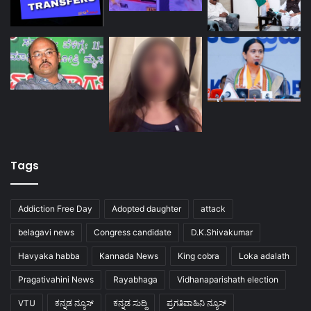
Tags
Addiction Free Day
Adopted daughter
attack
belagavi news
Congress candidate
D.K.Shivakumar
Havyaka habba
Kannada News
King cobra
Loka adalath
Pragativahini News
Rayabhaga
Vidhanaparishath election
VTU
ಕನ್ನಡ ನ್ಯೂಸ್
ಕನ್ನಡ ಸುದ್ದಿ
ಪ್ರಗತಿವಾಹಿನಿ ನ್ಯೂಸ್