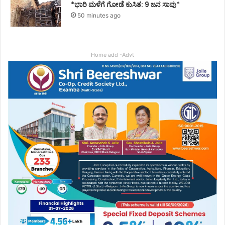
*ಭಾರಿ ಮಳೆಗೆ ಗೋಡೆ ಕುಸಿತ: 9 ಜನ ಸಾವು*
50 minutes ago
Home add -Advt