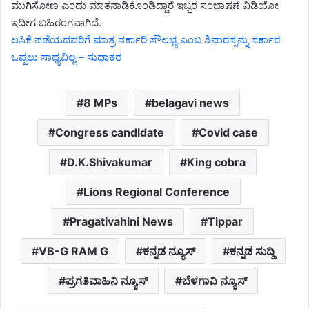
ಮುಗಿಸೋಣ ಎಂದು ಮಾತನಾಡಿಕೊಂಡಿದ್ದಾರೆ ಇಬ್ಬರ ಸಂಭಾಷಣೆ ವಿಡಿಯೋ
ಇದೀಗ ಬಹಿರಂಗವಾಗಿದೆ.
ಲಸಿಕೆ ಪಡೆಯದವರಿಗೆ ಮಾತ್ರ ಸರ್ಕಾರಿ ಸೌಲಭ್ಯ ಎಂಬ ಶಿಫಾರಸ್ಸನ್ನು ಸರ್ಕಾರ
ಒಪ್ಪಲು ಸಾಧ್ಯವಿಲ್ಲ – ಸುಧಾಕರ
8 MPs
belagavi news
Congress candidate
Covid case
D.K.Shivakumar
King cobra
Lions Regional Conference
Pragativahini News
Tippar
VB-G RAM G
ಕನ್ನಡ ನ್ಯೂಸ್
ಕನ್ನಡ ಸುದ್ದಿ
ಪ್ರಗತಿವಾಹಿನಿ ನ್ಯೂಸ್
ಬೆಳಗಾವಿ ನ್ಯೂಸ್