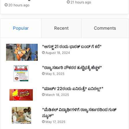
21 hours ago
20 hours ago
ರ
Popular
Recent
Comments
*ಆಗಸ್ಟ್ 21 ರಂದು ಭಾರತ್‌ ಬಂದ್‌ ಗೆ ಕರೆ*
August 18, 2024
*ರಾಜ್ಯ ಸರ್ಕಾರಿ ನೌಕರರ ತುಟ್ಟಿಭತ್ಯೆ ಹೆಚ್ಚಳ*
May 5, 2025
*ಮಾರ್ಚ್ 22ರಂದು ಏನಿರುತ್ತೆ? ಏನಿರಲ್ಲ?*
March 18, 2025
*ಮೆಡಿಕಲ್ ವಿದ್ಯಾರ್ಥಿಗಳಿಗೆ ರಾಜ್ಯ ಸರ್ಕಾರದಿಂದ ಗುಡ್
ನ್ಯೂಸ್*
May 17, 2025