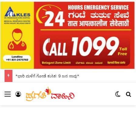
*ಭಾರಿ ಮಳೆಗೆ ಗೋಡೆ ಕುಸಿತ: 9 ಜನ ಸಾವು*
Menu
Log In
Switch
S