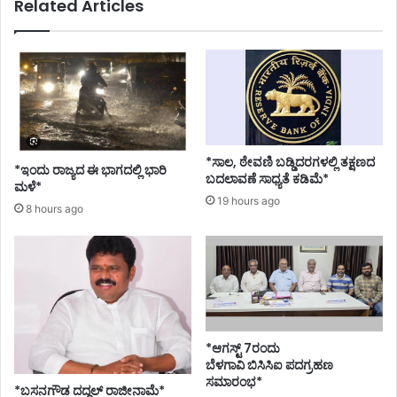
Related Articles
ಸ್
ಧ
ಸ
ತೆ
ನ್
ಪ
ನು
ರಿ
ಸ
ಶೀ
ರ್
ಲ
ಕಾ
ನೆ
ರ
:
ಒ
ಬೆ
*ಸಾಲ, ಠೇವಣಿ ಬಡ್ಡಿದರಗಳಲ್ಲಿ ತಕ್ಷಣದ
*ಇಂದು ರಾಜ್ಯದ ಈ ಭಾಗದಲ್ಲಿ ಭಾರಿ
ಪ್
ಳ
ಬದಲಾವಣೆ ಸಾಧ್ಯತೆ ಕಡಿಮೆ*
ಮಳೆ*
ಪ
ಗಾ
19 hours ago
8 hours ago
ಲು
ವಿ
ಸಾ
ಅ
ಧ್
ಧಿ
ಯ
ವೇ
ವಿ
ಶ
ಲ್
ನ
ಲ
ಖ
-
ಚಿ
*ಆಗಸ್ಟ್ 7ರಂದು
ಸು
ತ
ಬೆಳಗಾವಿ ಬಿಸಿಸಿಐ ಪದಗ್ರಹಣ
ಧಾ
?
ಸಮಾರಂಭ*
*ಬಸನಗೌಡ ದದ್ದಲ್‌ ರಾಜೀನಾಮೆ*
ಕ