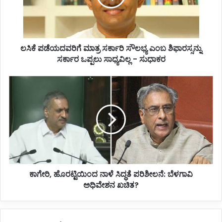
ಯ
ದ
ವ
ರಿ
ಲಸಿಕೆ ಪಡೆಯದವರಿಗೆ ಮಾತ್ರ ಸರ್ಕಾರಿ ಸೌಲಭ್ಯ ಎಂಬ ಶಿಫಾರಸ್ಸನ್ನು
ಗೆ
ಸರ್ಕಾರ ಒಪ್ಪಲು ಸಾಧ್ಯವಿಲ್ಲ - ಸುಧಾಕರ
ಮಾ
ತ್
ರ
ಕಾ
ಸ
ಗೇ
ರ್
ರಿ
ಕಾ
,
ರಿ
ಹೊ
ಸೌ
ರ
ಲ
ಟ್
ಭ್
ಟಿ
ಯ
ಯಿಂ
ಎಂ
ಕಾಗೇರಿ, ಹೊರಟ್ಟಿಯಿಂದ ನಾಳೆ ಸಿದ್ಧತೆ ಪರಿಶೀಲನೆ: ಬೆಳಗಾವಿ
ದ
ಬ
ಅಧಿವೇಶನ ಖಚಿತ?
ನಾ
ಶಿ
ಳೆ
ಫಾ
ಸಿ
ರ
ದ್