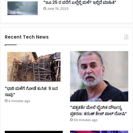
*ಜೂ 25 ರ ವರೆಗೆ ಎಲ್ಲೆಲ್ಲಿ ಮಳೆ? ಇಲ್ಲಿದೆ ಮಾಹಿತಿ*
June 19, 2025
Recent Tech News
*ಭಾರಿ ಮಳೆಗೆ ಗೋಡೆ ಕುಸಿತ: 9 ಜನ
ಸಾವು*
4 minutes ago
*ಪತ್ರಕರ್ತೆ ಮೇಲೆ ಲೈಂಗಿಕ ದೌರ್ಜನ್ಯ
ಪ್ರಕರಣ: ತರುಣ್ ತೇಜ್ ಪಾಲ್ ದೋಷಿ*
59 minutes ago