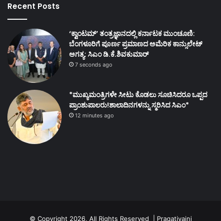
Recent Posts
‘ಕ್ವಾಂಟಮ್’ ತಂತ್ರಜ್ಞಾನದಲ್ಲಿ ಕರ್ನಾಟಕ ಮುಂಚೂಣಿ:
ಬೆಂಗಳೂರಿಗೆ ಪೂರ್ಣ ಪ್ರಮಾಣದ ಅಮೆರಿಕ ಕಾನ್ಸುಲೇಟ್
ಅಗತ್ಯ: ಸಿಎಂ ಡಿ.ಕೆ.ಶಿವಕುಮಾರ್
7 seconds ago
*ಮುಖ್ಯಮಂತ್ರಿಗಳೇ ಸೀಟು ಕೊಡಲು ಸೂಚಿಸಿದರೂ ಒಪ್ಪದ
ಪ್ರಾಂಶುಪಾಲರು!ಶಾಲಾದಿನಗಳನ್ನು ಸ್ಮರಿಸಿದ ಸಿಎಂ*
12 minutes ago
© Copyright 2026, All Rights Reserved | Pragativaini