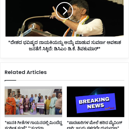
ಶಿವಕುಮಾರ್
ಆಯ್ಕೆ
ಲೇವಡಿ*
ಮಾಡುವ
ಸುವರ್ಣ
ಅವಕಾಶ
ಜನತೆಗೆ
ಸಿಕ್ಕಿದೆ:
*ದೇಶದ ಭವಿಷ್ಯದ ನಾಯಕಿಯನ್ನು ಆಯ್ಕೆ ಮಾಡುವ ಸುವರ್ಣ ಅವಕಾಶ
ಡಿಸಿಎಂ
ಡಿ.ಕೆ.
ಜನತೆಗೆ ಸಿಕ್ಕಿದೆ: ಡಿಸಿಎಂ ಡಿ.ಕೆ. ಶಿವಕುಮಾರ್*
ಶಿವಕುಮಾರ್*
Related Articles
*ಜಾನಕಿ ಗೀತೆಗಳ ಗಾಯನದಲ್ಲಿ ಮಿಂದೆದ್ದ
*ಪಾದಚಾರಿಗಳ ಮೇಲೆ ಹರಿದ ಮೈನಿಂಗ್
ಸಂಗೀತ ಸಂಜೆ* *‘ಸ್ಪಂದನಾ
ಲಾರಿ: ಇಬ್ಬರು ಸ್ಥಳದಲ್ಲೇ ದುರ್ಮರಣ*