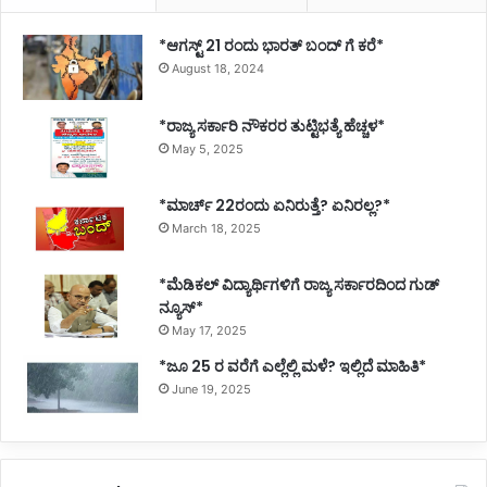
*ಆಗಸ್ಟ್ 21 ರಂದು ಭಾರತ್‌ ಬಂದ್‌ ಗೆ ಕರೆ*
August 18, 2024
*ರಾಜ್ಯ ಸರ್ಕಾರಿ ನೌಕರರ ತುಟ್ಟಿಭತ್ಯೆ ಹೆಚ್ಚಳ*
May 5, 2025
*ಮಾರ್ಚ್ 22ರಂದು ಏನಿರುತ್ತೆ? ಏನಿರಲ್ಲ?*
March 18, 2025
*ಮೆಡಿಕಲ್ ವಿದ್ಯಾರ್ಥಿಗಳಿಗೆ ರಾಜ್ಯ ಸರ್ಕಾರದಿಂದ ಗುಡ್
ನ್ಯೂಸ್*
May 17, 2025
*ಜೂ 25 ರ ವರೆಗೆ ಎಲ್ಲೆಲ್ಲಿ ಮಳೆ? ಇಲ್ಲಿದೆ ಮಾಹಿತಿ*
June 19, 2025