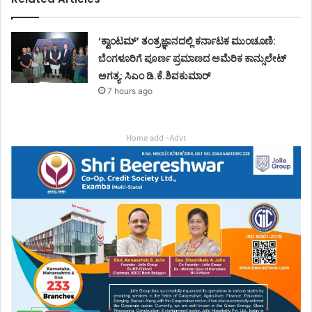
‘ಕ್ವಾಂಟಮ್’ ತಂತ್ರಜ್ಞಾನದಲ್ಲಿ ಕರ್ನಾಟಕ ಮುಂಚೂಣಿ:
ಬೆಂಗಳೂರಿಗೆ ಪೂರ್ಣ ಪ್ರಮಾಣದ ಅಮೆರಿಕ ಕಾನ್ಸುಲೇಟ್
ಅಗತ್ಯ: ಸಿಎಂ ಡಿ.ಕೆ.ಶಿವಕುಮಾರ್
7 hours ago
Home add -Advt