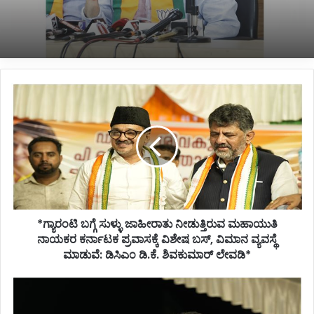
*ಹೊರಟ್ಟಿಯವರಿಂದ ರಾಜೀನಾಮೆ ಪಡೆದ ಸರ್ಕಾರದ ನಡೆ
ಪರಿಷತ್ ಇಹಾಸದಲ್ಲಿ ಕಪ್ಪು ಚುಕ್ಕೆ:ಬಸವರಾಜ ಬೊಮ್ಮಾಯಿ*
*ಗ್ಯಾರಂಟಿ
ಬಗ್ಗೆ
ಸುಳ್ಳು
ಜಾಹೀರಾತು
ನೀಡುತ್ತಿರುವ
ಮಹಾಯುತಿ
ನಾಯಕರ
ಕರ್ನಾಟಕ
ಪ್ರವಾಸಕ್ಕೆ
*ಗ್ಯಾರಂಟಿ ಬಗ್ಗೆ ಸುಳ್ಳು ಜಾಹೀರಾತು ನೀಡುತ್ತಿರುವ ಮಹಾಯುತಿ
ವಿಶೇಷ
ಬಸ್,
ನಾಯಕರ ಕರ್ನಾಟಕ ಪ್ರವಾಸಕ್ಕೆ ವಿಶೇಷ ಬಸ್, ವಿಮಾನ ವ್ಯವಸ್ಥೆ
ವಿಮಾನ
ಮಾಡುವೆ: ಡಿಸಿಎಂ ಡಿ.ಕೆ. ಶಿವಕುಮಾರ್ ಲೇವಡಿ*
ವ್ಯವಸ್ಥೆ
ಮಾಡುವೆ:
*ದೇಶದ
ಡಿಸಿಎಂ
ಭವಿಷ್ಯದ
ಡಿ.ಕೆ.
ನಾಯಕಿಯನ್ನು