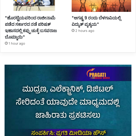
*ಹೊರಟ್ಟಿಯವರಿಂದ ರಾಜೀನಾಮೆ
*ಆಗಷ್ಟ 9 ರಂದು ಬೆಳಗಾವಿಯಲ್ಲಿ
ಪಡೆದ ಸರ್ಕಾರದ ನಡೆ ಪರಿಷತ್
ವಿದ್ಯುತ್ ವ್ಯತ್ಯಯ*
ಇಹಾಸದಲ್ಲಿ ಕಪ್ಪು ಚುಕ್ಕೆ:ಬಸವರಾಜ
2 hours ago
ಬೊಮ್ಮಾಯಿ*
1 hour ago