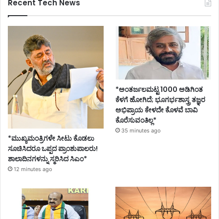
Recent Tech News
*ಅಂತರ್ಜಲಮಟ್ಟ 1000 ಅಡಿಗಿಂತ
ಕೆಳಗೆ ಹೋಗಿದೆ; ಭೂಗರ್ಭಶಾಸ್ತ್ರ ತಜ್ಞರ
ಅಭಿಪ್ರಾಯ ಕೇಳದೇ ಕೊಳವೆ ಬಾವಿ
ಕೊರೆಸುವಂತಿಲ್ಲ*
35 minutes ago
*ಮುಖ್ಯಮಂತ್ರಿಗಳೇ ಸೀಟು ಕೊಡಲು
ಸೂಚಿಸಿದರೂ ಒಪ್ಪದ ಪ್ರಾಂಶುಪಾಲರು!
ಶಾಲಾದಿನಗಳನ್ನು ಸ್ಮರಿಸಿದ ಸಿಎಂ*
12 minutes ago