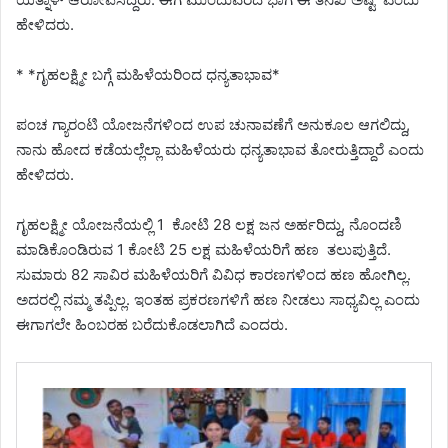
ಹೇಳಿದರು.
* *ಗೃಹಲಕ್ಷ್ಮೀ ಬಗ್ಗೆ ಮಹಿಳೆಯರಿಂದ ಧನ್ಯತಾಭಾವ‌*
ಪಂಚ ಗ್ಯಾರಂಟಿ ಯೋಜನೆಗಳಿಂದ ಉಪ ಚುನಾವಣೆಗೆ ಅನುಕೂಲ ಆಗಲಿದ್ದು,
ನಾನು ಹೋದ ಕಡೆಯಲ್ಲೆಲ್ಲಾ ಮಹಿಳೆಯರು ಧನ್ಯತಾಭಾವ ತೋರುತ್ತಿದ್ದಾರೆ ಎಂದು
ಹೇಳಿದರು.
ಗೃಹಲಕ್ಷ್ಮೀ ಯೋಜನೆಯಲ್ಲಿ 1 ಕೋಟಿ 28 ಲಕ್ಷ ಜನ ಅರ್ಹರಿದ್ದು, ನೊಂದಣಿ
ಮಾಡಿಕೊಂಡಿರುವ 1 ಕೋಟಿ 25 ಲಕ್ಷ ಮಹಿಳೆಯರಿಗೆ ಹಣ ತಲುಪುತ್ತಿದೆ.
ಸುಮಾರು 82 ಸಾವಿರ ಮಹಿಳೆಯರಿಗೆ ವಿವಿಧ ಕಾರಣಗಳಿಂದ ಹಣ ಹೋಗಿಲ್ಲ.
ಅದರಲ್ಲಿ ನಮ್ಮ ತಪ್ಪಿಲ್ಲ. ಇಂತಹ ಪ್ರಕರಣಗಳಿಗೆ ಹಣ ನೀಡಲು ಸಾಧ್ಯವಿಲ್ಲ ಎಂದು
ಈಗಾಗಲೇ ಹಿಂಬರಹ ಬರೆದುಕೊಡಲಾಗಿದೆ ಎಂದರು.