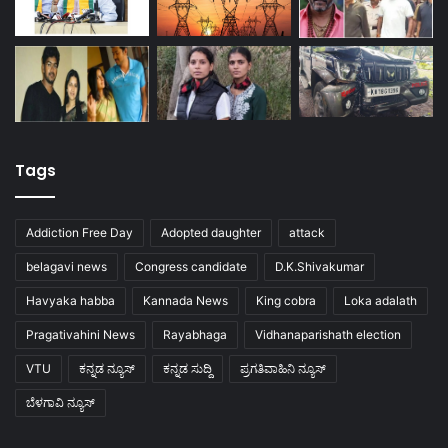
Tags
Addiction Free Day
Adopted daughter
attack
belagavi news
Congress candidate
D.K.Shivakumar
Havyaka habba
Kannada News
King cobra
Loka adalath
Pragativahini News
Rayabhaga
Vidhanaparishath election
VTU
ಕನ್ನಡ ನ್ಯೂಸ್
ಕನ್ನಡ ಸುದ್ದಿ
ಪ್ರಗತಿವಾಹಿನಿ ನ್ಯೂಸ್
ಬೆಳಗಾವಿ ನ್ಯೂಸ್