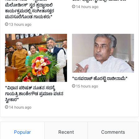
ಮೆಲೋಡೀಸ್’ ಸ್ವರ ಶ್ರದ್ಧಾಂಜಲಿ
14 hours ago
ಕಾರ್ಯಕ್ರಮದಲ್ಲಿ ಸಂಗೀತಾಸಕ್ತರ
ಮನಸೂರೆಗೊಂಡ ಗಾಯಕರು*
13 hours ago
*ಬಸವರಾಜ್ ಹೊರಟ್ಟಿ ರಾಜೀನಾಮೆ*
15 hours ago
*ವಿಧಾನ ಪರಿಷತ್ ನೂತನ ಸದಸ್ಯೆ
ಗಾಯತ್ರಿ ಶಾಂತೇಗೌಡ ಪ್ರಮಾಣ ವಚನ
ಸ್ವೀಕಾರ*
14 hours ago
Popular
Recent
Comments