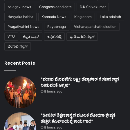
belagavi news
Congress candidate
D.K.Shivakumar
Havyaka habba
Kannada News
King cobra
Loka adalath
Pragativahini News
Rayabhaga
Vidhanaparishath election
VTU
ಕನ್ನಡ ನ್ಯೂಸ್
ಕನ್ನಡ ಸುದ್ದಿ
ಪ್ರಗತಿವಾಹಿನಿ ನ್ಯೂಸ್
ಬೆಳಗಾವಿ ನ್ಯೂಸ್
Recent Posts
*ಪಂಜಿನ ಮೆರವಣಿಗೆ: ಲಕ್ಷ್ಮೀ ಹೆಬ್ಬಾಳಕರ್ ಗೆ ಸಚಿವ ಸ್ಥಾನ
ನೀಡುವಂತೆ ಆಗ್ರಹ*
8 hours ago
*ಡಿಜಿಟಲ್ ಶಿಕ್ಷಣಶಾಸ್ತ್ರದ ಮೂಲಕ ಬೋಧನಾ ಶ್ರೇಷ್ಠತೆ
ಹೆಚ್ಚಳ: ಕೆಎಲ್ಇಯಲ್ಲಿ ಕಾರ್ಯಗಾರ*
8 hours ago