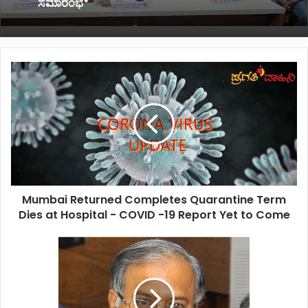
ಬಿದ್ದು ಪ್ರವಾಸಿಗ ಸಾವು
M
*ಆಗಸ್ಟ್ 7ರಂದು ಬೆಳಗಾವಿ ಬಿಸಿಸಿಐ ಪದಗ್ರಹಣ
u
ಸಮಾರಂಭ*
m
b
a
i
R
e
t
Mumbai Returned Completes Quarantine Term
u
Dies at Hospital - COVID -19 Report Yet to Come
r
n
e
ಆ
d
ಗ
C
ಸ್
o
ಟ್
m
ಮೊ