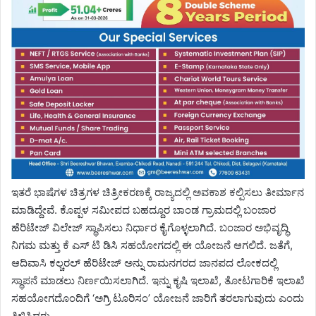
ಇತರೆ ಭಾಷೆಗಳ ಚಿತ್ರಗಳ ಚಿತ್ರೀಕರಣಕ್ಕೆ ರಾಜ್ಯದಲ್ಲಿ ಅವಕಾಶ ಕಲ್ಪಿಸಲು ತೀರ್ಮಾನ
ಮಾಡಿದ್ದೇವೆ. ಕೊಪ್ಪಳ ಸಮೀಪದ ಬಹದ್ದೂರ ಬಾಂಡ ಗ್ರಾಮದಲ್ಲಿ ಬಂಜಾರ
ಹೆರಿಟೇಜ್ ವಿಲೇಜ್ ಸ್ಥಾಪಿಸಲು ನಿರ್ಧಾರ ಕೈಗೊಳ್ಳಲಾಗಿದೆ. ಬಂಜಾರ ಅಭಿವೃದ್ಧಿ
ನಿಗಮ ಮತ್ತು ಕೆ ಎಸ್ ಟಿ ಡಿಸಿ ಸಹಯೋಗದಲ್ಲಿ ಈ ಯೋಜನೆ ಆಗಲಿದೆ. ಜತೆಗೆ,
ಆದಿವಾಸಿ ಕಲ್ಚರಲ್ ಹೆರಿಟೇಜ್ ಅನ್ನು ರಾಮನಗರದ ಜಾನಪದ ಲೋಕದಲ್ಲಿ
ಸ್ಥಾಪನೆ ಮಾಡಲು ನಿರ್ಣಯಿಸಲಾಗಿದೆ. ಇನ್ನು ಕೃಷಿ ಇಲಾಖೆ, ತೋಟಗಾರಿಕೆ ಇಲಾಖೆ
ಸಹಯೋಗದೊಂದಿಗೆ ‘ಅಗ್ರಿ ಟೂರಿಸಂ’ ಯೋಜನೆ ಜಾರಿಗೆ ತರಲಾಗುವುದು ಎಂದು
ತಿಳಿಸಿದರು.