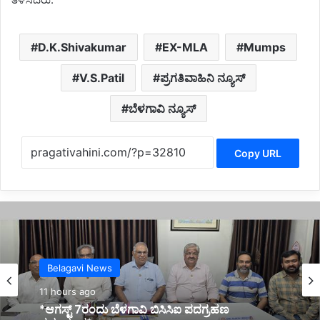
D.K.Shivakumar
EX-MLA
Mumps
V.S.Patil
ಪ್ರಗತಿವಾಹಿನಿ ನ್ಯೂಸ್
ಬೆಳಗಾವಿ ನ್ಯೂಸ್
Copy URL
Latest
13 hours ago
Belagavi News
ಅಂಬೋಲಿ ಫಾಲ್ಸ್ ನಲ್ಲಿ ದುರಂತ: 400 ಅಡಿ ಪ್ರಪಾತಕ್ಕೆ
11 hours ago