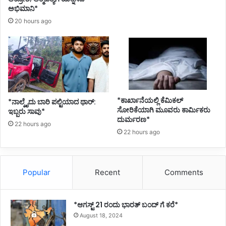
i
ಅಭಿಮಾನಿ*
e
20 hours ago
s
a
t
H
o
s
p
i
*ಕಾರ್ಖಾನೆಯಲ್ಲಿ ಕೆಮಿಕಲ್
*ನಾಲ್ಕೈದು ಬಾರಿ ಪಲ್ಟಿಯಾದ ಥಾರ್:
t
ಸೋರಿಕೆಯಾಗಿ ಮೂವರು ಕಾರ್ಮಿಕರು
ಇಬ್ಬರು ಸಾವು*
a
ದುರ್ಮರಣ*
22 hours ago
l
22 hours ago
-
C
O
V
Popular
Recent
Comments
I
D
-
*ಆಗಸ್ಟ್ 21 ರಂದು ಭಾರತ್‌ ಬಂದ್‌ ಗೆ ಕರೆ*
1
August 18, 2024
9