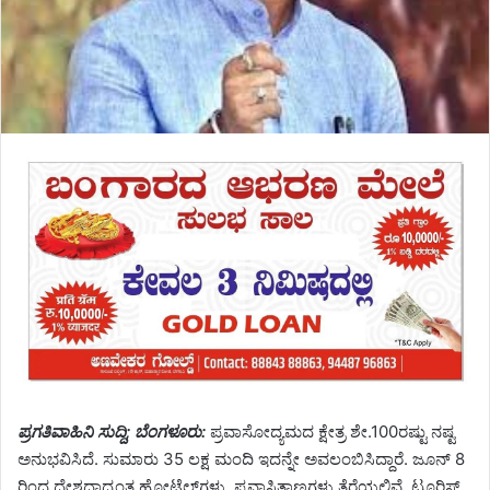
ಪ್ರಗತಿವಾಹಿನಿ ಸುದ್ದಿ; ಬೆಂಗಳೂರು:
ಪ್ರವಾಸೋದ್ಯಮದ ಕ್ಷೇತ್ರ ಶೇ.100ರಷ್ಟು ನಷ್ಟ
ಅನುಭವಿಸಿದೆ. ಸುಮಾರು‌ 35 ಲಕ್ಷ ಮಂದಿ ಇದನ್ನೇ ಅವಲಂಬಿಸಿದ್ದಾರೆ. ಜೂನ್ 8
ರಿಂದ ದೇಶದಾದ್ಯಂತ ಹೋಟೆಲ್‌ಗಳು, ಪ್ರವಾಸಿತಾಣಗಳು ತೆರೆಯಲಿವೆ. ಟೂರಿಸ್ಟ್