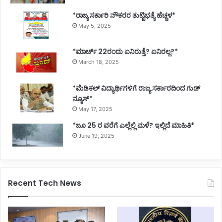
R
*ರಾಜ್ಯ ಸರ್ಕಾರಿ ನೌಕರರ ತುಟ್ಟಿಭತ್ಯೆ ಹೆಚ್ಚಳ*
e
May 5, 2025
p
o
r
*ಮಾರ್ಚ್ 22ರಂದು ಏನಿರುತ್ತೆ? ಏನಿರಲ್ಲ?*
t
March 18, 2025
Y
e
*ಮೆಡಿಕಲ್ ವಿದ್ಯಾರ್ಥಿಗಳಿಗೆ ರಾಜ್ಯ ಸರ್ಕಾರದಿಂದ ಗುಡ್
t
ನ್ಯೂಸ್*
t
May 17, 2025
o
C
*ಜೂ 25 ರ ವರೆಗೆ ಎಲ್ಲೆಲ್ಲಿ ಮಳೆ? ಇಲ್ಲಿದೆ ಮಾಹಿತಿ*
o
June 19, 2025
m
e
Recent Tech News