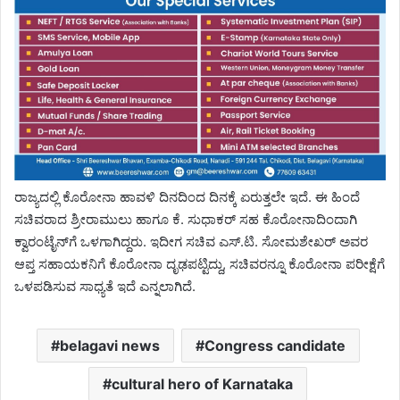
ರಾಜ್ಯದಲ್ಲಿ ಕೊರೋನಾ ಹಾವಳಿ ದಿನದಿಂದ ದಿನಕ್ಕೆ ಏರುತ್ತಲೇ ಇದೆ. ಈ ಹಿಂದೆ
ಸಚಿವರಾದ ಶ್ರೀರಾಮುಲು ಹಾಗೂ ಕೆ. ಸುಧಾಕರ್ ಸಹ ಕೊರೋನಾದಿಂದಾಗಿ
ಕ್ವಾರಂಟೈನ್‌ಗೆ ಒಳಗಾಗಿದ್ದರು. ಇದೀಗ ಸಚಿವ ಎಸ್‌.ಟಿ. ಸೋಮಶೇಖರ್‌ ಅವರ
ಆಪ್ತ ಸಹಾಯಕನಿಗೆ ಕೊರೋನಾ ದೃಢಪಟ್ಟಿದ್ದು, ಸಚಿವರನ್ನೂ ಕೊರೋನಾ ಪರೀಕ್ಷೆಗೆ
ಒಳಪಡಿಸುವ ಸಾಧ್ಯತೆ ಇದೆ ಎನ್ನಲಾಗಿದೆ.
belagavi news
Congress candidate
cultural hero of Karnataka