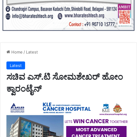
Home
/
Latest
Latest
ಸಚಿವ ಎಸ್.ಟಿ ಸೋಮಶೇಖರ್ ಹೋಂ
ಕ್ವಾರಂಟೈನ್