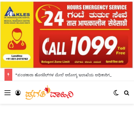
*ಪಂಚತಾರಾ ಹೋಟೆಲ್‌ಗಳ ಮೇಲೆ ಆರೋಗ್ಯ ಇಲಾಖೆಯ ಅಧಿಕಾರಿಗಳು ದಿಢೀರ್ ದಾಳಿ*
Menu
Log In
Switch
S