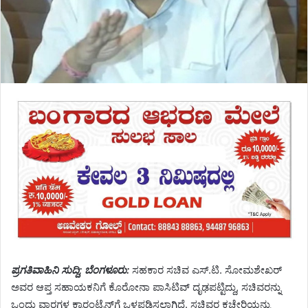
ಪ್ರಗತಿವಾಹಿನಿ ಸುದ್ದಿ; ಬೆಂಗಳೂರು:
ಸಹಕಾರ ಸಚಿವ ಎಸ್‌.ಟಿ. ಸೋಮಶೇಖರ್‌
ಅವರ ಆಪ್ತ ಸಹಾಯಕನಿಗೆ ಕೊರೋನಾ ಪಾಸಿಟಿವ್‌ ದೃಢಪಟ್ಟಿದ್ದು, ಸಚಿವರನ್ನು
ಒಂದು ವಾರಗಳ ಕ್ವಾರಂಟೈನ್‌ಗೆ ಒಳಪಡಿಸಲಾಗಿದೆ. ಸಚಿವರ ಕಚೇರಿಯನ್ನು