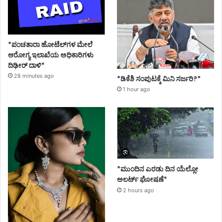
*ಪಂಚತಾರಾ ಹೋಟೆಲ್‌ಗಳ ಮೇಲೆ
ಆರೋಗ್ಯ ಇಲಾಖೆಯ ಅಧಿಕಾರಿಗಳು
ದಿಢೀರ್ ದಾಳಿ*
28 minutes ago
*ಡಿಕೆಶಿ ಸಂಪುಟಕ್ಕೆ ಮಿನಿ ಸರ್ಜರಿ?*
1 hour ago
*ಮುಂದಿನ ಎರಡು ದಿನ ಯೆಲ್ಲೋ
ಅಲರ್ಟ್ ಘೋಷಣೆ*
2 hours ago