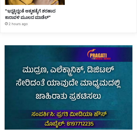
*ಇದ್ದಕ್ಕಿದ್ದಂತೆ ಆತ್ಮಹತ್ಯೆಗೆ ಶರಣಾದ
ಕಾರಾವಳಿ ಮೂಲದ ಮಾಡೆಲ್*
2 hours ago