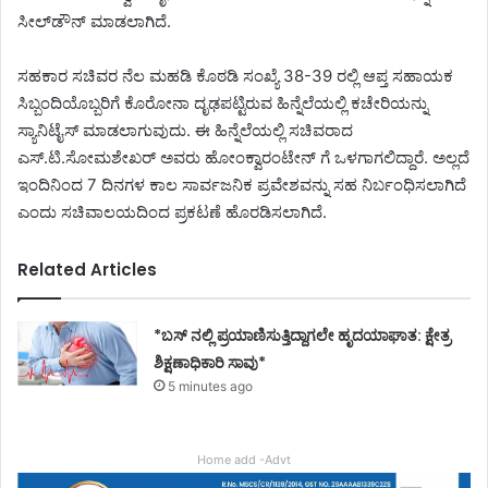
ಸೀಲ್‌ಡೌನ್ ಮಾಡಲಾಗಿದೆ.
ಸಹಕಾರ ಸಚಿವರ ನೆಲ ಮಹಡಿ ಕೊಠಡಿ ಸಂಖ್ಯೆ 38-39 ರಲ್ಲಿ ಆಪ್ತ ಸಹಾಯಕ
ಸಿಬ್ಬಂದಿಯೊಬ್ಬರಿಗೆ ಕೊರೋನಾ ದೃಢಪಟ್ಟಿರುವ ಹಿನ್ನೆಲೆಯಲ್ಲಿ ಕಚೇರಿಯನ್ನು
ಸ್ಯಾನಿಟೈಸ್ ಮಾಡಲಾಗುವುದು. ಈ ಹಿನ್ನೆಲೆಯಲ್ಲಿ ಸಚಿವರಾದ
ಎಸ್.ಟಿ.ಸೋಮಶೇಖರ್ ಅವರು ಹೋಂಕ್ವಾರಂಟೇನ್ ಗೆ ಒಳಗಾಗಲಿದ್ದಾರೆ. ಅಲ್ಲದೆ
ಇಂದಿನಿಂದ 7 ದಿನಗಳ ಕಾಲ ಸಾರ್ವಜನಿಕ ಪ್ರವೇಶವನ್ನು ಸಹ ನಿರ್ಬಂಧಿಸಲಾಗಿದೆ
ಎಂದು ಸಚಿವಾಲಯದಿಂದ ಪ್ರಕಟಣೆ ಹೊರಡಿಸಲಾಗಿದೆ.
Related Articles
*ಬಸ್ ನಲ್ಲಿ ಪ್ರಯಾಣಿಸುತ್ತಿದ್ದಾಗಲೇ ಹೃದಯಾಘಾತ: ಕ್ಷೇತ್ರ
ಶಿಕ್ಷಣಾಧಿಕಾರಿ ಸಾವು*
5 minutes ago
Home add -Advt