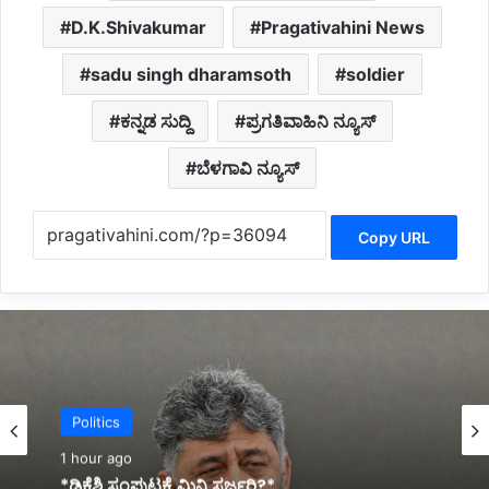
D.K.Shivakumar
Pragativahini News
sadu singh dharamsoth
soldier
ಕನ್ನಡ ಸುದ್ದಿ
ಪ್ರಗತಿವಾಹಿನಿ ನ್ಯೂಸ್
ಬೆಳಗಾವಿ ನ್ಯೂಸ್
Copy URL
Latest
2 hours ago
Politics
*ಇದ್ದಕ್ಕಿದ್ದಂತೆ ಆತ್ಮಹತ್ಯೆಗೆ ಶರಣಾದ ಕಾರಾವಳಿ ಮೂಲದ