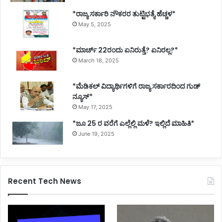
*ರಾಜ್ಯ ಸರ್ಕಾರಿ ನೌಕರರ ತುಟ್ಟಿಭತ್ಯೆ ಹೆಚ್ಚಳ*
May 5, 2025
*ಮಾರ್ಚ್ 22ರಂದು ಏನಿರುತ್ತೆ? ಏನಿರಲ್ಲ?*
March 18, 2025
*ಮೆಡಿಕಲ್ ವಿದ್ಯಾರ್ಥಿಗಳಿಗೆ ರಾಜ್ಯ ಸರ್ಕಾರದಿಂದ ಗುಡ್
ನ್ಯೂಸ್*
May 17, 2025
*ಜೂ 25 ರ ವರೆಗೆ ಎಲ್ಲೆಲ್ಲಿ ಮಳೆ? ಇಲ್ಲಿದೆ ಮಾಹಿತಿ*
June 19, 2025
Recent Tech News