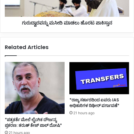
ಯ
ನ್
ಕ
ನು
ರ್
ಮ
ಗುರುದ್ವಾರವನ್ನು ಮಸೀದಿ ಮಾಡಲು ಹೊರಟ ಪಾಕಿಸ್ತಾನ
ತ
ಸೀ
ರಿ
ದಿ
ಗಿ
ಮಾ
ರ
ಡ
Related Articles
ಲಿ
ಲು
ಹೊ
ರ
ಟ
ಪಾ
ಕಿ
ಸ್
ತಾ
ನ
*ರಾಜ್ಯ ಸರ್ಕಾರದಿಂದ ಐವರು IAS
ಅಧಿಕಾರಿಗಳ ದಿಢೀರ್ ವರ್ಗಾವಣೆ*
21 hours ago
*ಪತ್ರಕರ್ತೆ ಮೇಲೆ ಲೈಂಗಿಕ ದೌರ್ಜನ್ಯ
ಪ್ರಕರಣ: ತರುಣ್ ತೇಜ್ ಪಾಲ್ ದೋಷಿ*
21 hours ago