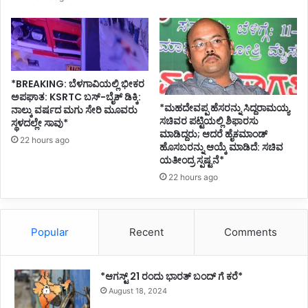
*BREAKING: ಬೆಳಗಾವಿಯಲ್ಲಿ ಭೀಕರ
ಅಪಘಾತ: KSRTC ಬಸ್-ಬೈಕ್ ಡಿಕ್ಕಿ:
*ಮಹದೇವಪ್ಪ ಹೆಸರನ್ನು ಸಿದ್ದರಾಮಯ್ಯ
ನಾಲ್ಕು ವರ್ಷದ ಮಗು ಸೇರಿ ಮೂವರು
ಸಚಿವರ ಪಟ್ಟಿಯಲ್ಲಿ ಶಿಫಾರಸು
ಸ್ಥಳದಲ್ಲೇ ಸಾವು*
ಮಾಡಿದ್ದರು; ಆದರೆ ಹೈಕಮಾಂಡ್
22 hours ago
ಹೊಸಬರನ್ನು ಆಯ್ಕೆ ಮಾಡಿದೆ: ಸಚಿವ
ಯತೀಂದ್ರ ಸ್ಪಷ್ಟನೆ*
22 hours ago
Popular
Recent
Comments
*ಆಗಸ್ಟ್ 21 ರಂದು ಭಾರತ್‌ ಬಂದ್‌ ಗೆ ಕರೆ*
August 18, 2024