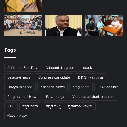
Tags
Addiction Free Day
Adopted daughter
attack
belagavi news
Congress candidate
D.K.Shivakumar
Havyaka habba
Kannada News
King cobra
Loka adalath
Pragativahini News
Rayabhaga
Vidhanaparishath election
VTU
ಕನ್ನಡ ನ್ಯೂಸ್
ಕನ್ನಡ ಸುದ್ದಿ
ಪ್ರಗತಿವಾಹಿನಿ ನ್ಯೂಸ್
ಬೆಳಗಾವಿ ನ್ಯೂಸ್