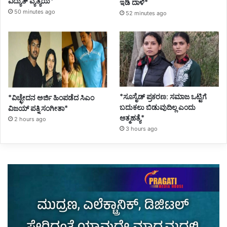
ವಿದ್ಯುತ್ ವ್ಯತ್ಯಯ*
ಇಡಿ ದಾಳಿ*
50 minutes ago
52 minutes ago
*ಸೂಸೈಡ್ ಪ್ರಕರಣ: ಸಮಾಜ ಒಟ್ಟಿಗೆ
*ವಿಚ್ಛೇದನ ಅರ್ಜಿ ಹಿಂಪಡೆದ ಸಿಎಂ
ಬದುಕಲು ಬಿಡುವುದಿಲ್ಲ ಎಂದು
ವಿಜಯ್ ಪತ್ನಿ ಸಂಗೀತಾ*
ಆತ್ಮಹತ್ಯೆ*
2 hours ago
3 hours ago