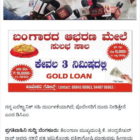
ನನ್ನ ಎಲೆಕ್ಟ್ರಾನಿಕ್ ಸಹಿ ದುರ್ಬಳಕೆಯಾಗಿದೆ; ಪೊಲೀಸರಿಗೆ ದೂರು ನೀಡಿತ್ತೇನೆ
ಎಂದ ಡಿಸಿಎಂ
ಪ್ರಗತಿವಾಹಿನಿ ಸುದ್ದಿ; ಬೆಂಗಳೂರು:
ತೆಲಂಗಾಣ ಮುಖ್ಯಮಂತ್ರಿ ಕೆ. ಚಂದ್ರಶೇಖರ್
ರಾವ್ ಅವರು ನಕಲಿ ಪತ್ರ ಇಟ್ಟುಕೊಂಡು ಪತ್ರಿಕಾಗೋಷ್ಠಿ ಮಾಡುವಷ್ಟು ಹೀನಾಯ