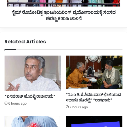
ಸ್ಟೆಮ್ ರೊಬೋಟಿಕ್ಸ ಇಂಜನಿಯರಿಂಗ್ ಪ್ರಯೋಗಾಲಯಕ್ಕೆ ಸಂಸದ
ಈರಣ್ಣ ಕಡಾಡಿ ಚಾಲನೆ
Related Articles
*ಸಿಎಂ ಡಿ.ಕೆ.ಶಿವಕುಮಾರ್ ಭೇಟಿಯಾದ
*ಬಸವರಾಜ್ ಹೊರಟ್ಟಿ ರಾಜೀನಾಮೆ*
ಸಭಾಪತಿ ಹೊರಟ್ಟಿ* *ರಾಜಿನಾಮೆ*
6 hours ago
7 hours ago