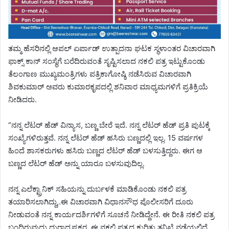
ತಮ್ಮ ಹೆಸರಿನಲ್ಲಿ ಆಪಲ್ ಏರ್ಪಾಡ್ ಉತ್ಪಾದನಾ ಘಟಕ ಸ್ಥಳಾಂತರ ವಿಚಾರವಾಗಿ
ಫಾಕ್ಸ್ ಕಾನ್ ಸಂಸ್ಥೆಗೆ ಬರೆದಿರುವಂತೆ ಸೃಷ್ಟಿಸಲಾದ ನಕಲಿ ಪತ್ರ ಇಟ್ಟುಕೊಂಡು
ತೆಲಂಗಾಣ ಮುಖ್ಯಮಂತ್ರಿಗಳು ಪತ್ರಿಕಾಗೋಷ್ಠಿ ನಡೆಸಿರುವ ವಿಚಾರವಾಗಿ
ಶಿವಕುಮಾರ್ ಅವರು ಕುಮಾರಕೃಪದಲ್ಲಿ ಶನಿವಾರ ಮಾಧ್ಯಮಗಳಿಗೆ ಪ್ರತಿಕ್ರಿಯೆ
ನೀಡಿದರು.
“ನನ್ನ ಲೆಟರ್ ಹೆಡ್ ವಿನ್ಯಾಸ, ಬಣ್ಣ ಬೇರೆ ಇದೆ. ನನ್ನ ಲೆಟರ್ ಹೆಡ್ ಪ್ರತಿ ಪುಟಕ್ಕೆ
ಸಂಖ್ಯೆಗಳಿರುತ್ತವೆ. ನನ್ನ ಲೆಟರ್ ಹೆಡ್ ಹಸಿರು ಬಣ್ಣದಲ್ಲಿ ಇಲ್ಲ. 15 ವರ್ಷಗಳ
ಹಿಂದೆ ಶಾಸಕರುಗಳು ಹಸಿರು ಬಣ್ಣದ ಲೆಟರ್ ಹೆಡ್ ಬಳಸುತ್ತಿದ್ದರು. ಈಗ ಆ
ಬಣ್ಣದ ಲೆಟರ್ ಹೆಡ್ ಅನ್ನು ಯಾರೂ ಬಳಸುವುದಿಲ್ಲ.
ನನ್ನ ಎಲೆಕ್ಟ್ರಾನಿಕ್ ಸಹಿಯನ್ನು ದುರ್ಬಳಕೆ ಮಾಡಿಕೊಂಡು ನಕಲಿ ಪತ್ರ
ತಯಾರಿಸಲಾಗಿದ್ದು,.ಈ ವಿಚಾರವಾಗಿ ವಿಧಾನಸೌಧ ಪೊಲೀಸರಿಗೆ ದೂರು
ನೀಡುವಂತೆ ನನ್ನ ಕಾರ್ಯದರ್ಶಿಗಳಿಗೆ ಸೂಚನೆ ನೀಡಿದ್ದೇನೆ. ಈ ರೀತಿ ನಕಲಿ ಪತ್ರ
ಬಂದಿರುವುದು ದುರಾದೃಷ್ಟಕರ. ಈ ನಕಲಿ ಪತ್ರದ ಕುರಿತು ತನಿಖೆ ನಡೆಯಲಿದೆ