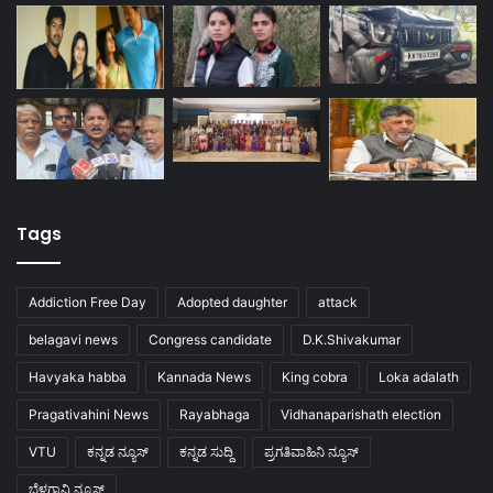
Tags
Addiction Free Day
Adopted daughter
attack
belagavi news
Congress candidate
D.K.Shivakumar
Havyaka habba
Kannada News
King cobra
Loka adalath
Pragativahini News
Rayabhaga
Vidhanaparishath election
VTU
ಕನ್ನಡ ನ್ಯೂಸ್
ಕನ್ನಡ ಸುದ್ದಿ
ಪ್ರಗತಿವಾಹಿನಿ ನ್ಯೂಸ್
ಬೆಳಗಾವಿ ನ್ಯೂಸ್