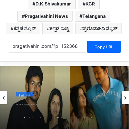
D.K.Shivakumar
KCR
Pragativahini News
Telangana
ಕನ್ನಡ ನ್ಯೂಸ್
ಕನ್ನಡ ಸುದ್ದಿ
ಪ್ರಗತಿವಾಹಿನಿ ನ್ಯೂಸ್
Copy URL
Latest
2 hours ago
*ವಿಚ್ಛೇದನ ಅರ್ಜಿ ಹಿಂಪಡೆದ ಸಿಎಂ ವಿಜಯ್ ಪತ್ನಿ
ಸಂಗೀತಾ*