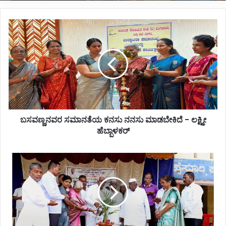
ಬಸವಣ್ಣನವರ
ಸಮಾನತೆಯ
ಕನಸು
ನನಸು
ಮಾಡಬೇಕಿದೆ
-
ಲಕ್ಷ್ಮೀ
ಹೆಬ್ಬಾಳಕರ್
ಬಸವಣ್ಣನವರ ಸಮಾನತೆಯ ಕನಸು ನನಸು ಮಾಡಬೇಕಿದೆ - ಲಕ್ಷ್ಮೀ
ಹೆಬ್ಬಾಳಕರ್
ಸ್ಟೆಮ್
ರೊಬೋಟಿಕ್ಸ
ಇಂಜನಿಯರಿಂಗ್
ಪ್ರಯೋಗಾಲಯಕ್ಕೆ
ಸಂಸದ
ಈರಣ್ಣ
ಕಡಾಡಿ
ಚಾಲನೆ