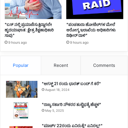
*ಪಂಚತಾರಾ ಹೋಟೆಲ್‌ಗಳ ಮೇಲೆ
*ಬಸ್ ನಲ್ಲಿ ಪ್ರಯಾಣಿಸುತ್ತಿದ್ದಾಗಲೇ
ಆರೋಗ್ಯ ಇಲಾಖೆಯ ಅಧಿಕಾರಿಗಳು
ಹೃದಯಾಘಾತ: ಕ್ಷೇತ್ರ ಶಿಕ್ಷಣಾಧಿಕಾರಿ
ದಿಢೀರ್ ದಾಳಿ*
ಸಾವು*
9 hours ago
9 hours ago
Popular
Recent
Comments
*ಆಗಸ್ಟ್ 21 ರಂದು ಭಾರತ್‌ ಬಂದ್‌ ಗೆ ಕರೆ*
August 18, 2024
*ರಾಜ್ಯ ಸರ್ಕಾರಿ ನೌಕರರ ತುಟ್ಟಿಭತ್ಯೆ ಹೆಚ್ಚಳ*
May 5, 2025
*ಮಾರ್ಚ್ 22ರಂದು ಏನಿರುತ್ತೆ? ಏನಿರಲ್ಲ?*