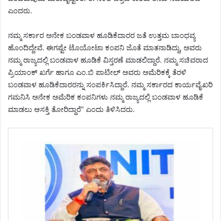
ಎಂದರು.
ನಮ್ಮ ಸರ್ಕಾರ ಅನೇಕ ಬಂಡವಾಳ ಹೂಡಿಕೆದಾರರ ಜತೆ ಉತ್ತಮ ಬಾಂಧವ್ಯ
ಹೊಂದಿದ್ದೇವೆ. ಈಗಷ್ಟೇ ಟೊಯೋಟಾ ಕಂಪನಿ ಜೊತೆ ಮಾತನಾಡಿದ್ದು, ಅವರು
ನಮ್ಮ ರಾಜ್ಯದಲ್ಲಿ ಬಂಡವಾಳ ಹೂಡಿಕೆ ವಿಸ್ತರಣೆ ಮಾಡಲಿದ್ದಾರೆ. ನಮ್ಮ ಸಚಿವರಾದ
ಪ್ರಿಯಾಂಕ್ ಖರ್ಗೆ ಹಾಗೂ ಎಂ.ಬಿ ಪಾಟೀಲ್ ಅವರು ಅಮೆರಿಕಕ್ಕೆ ತೆರಳಿ
ಬಂಡವಾಳ ಹೂಡಿಕೆದಾರರನ್ನು ಸಂಪರ್ಕಿಸಿದ್ದಾರೆ. ನಮ್ಮ ಸರ್ಕಾರದ ಕಾರ್ಯವೈಖರಿ
ಗಮನಿಸಿ ಅನೇಕ ಅಮೆರಿಕ ಕಂಪನಿಗಳು ನಮ್ಮ ರಾಜ್ಯದಲ್ಲಿ ಬಂಡವಾಳ ಹೂಡಿಕೆ
ಮಾಡಲು ಆಸಕ್ತಿ ತೋರಿದ್ದಾರೆ” ಎಂದು ತಿಳಿಸಿದರು.