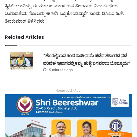
ಸ್ಥಿತಿಗೆ ತಲುಪಿದ್ದು, ಈ ಮೂಲಕ ಮುಂಬರುವ ತೆಲಂಗಾಣ ವಿಧಾನಸಭೆಯ
ಚುನಾವಣೆಯ ಸೋಲನ್ನು ಈಗಲೇ ಒಪ್ಪಿಕೊಂಡಿದ್ದಾರೆ” ಎಂದು ಡಿಸಿಎಂ ಡಿ.ಕೆ.
ಶಿವಕುಮಾರ್ ತಿಳಿಸಿದರು.
Related Articles
*ಹೊರಟ್ಟಿಯವರಿಂದ ರಾಜೀನಾಮೆ ಪಡೆದ ಸರ್ಕಾರದ ನಡೆ
ಪರಿಷತ್ ಇಹಾಸದಲ್ಲಿ ಕಪ್ಪು ಚುಕ್ಕೆ:ಬಸವರಾಜ ಬೊಮ್ಮಾಯಿ*
15 minutes ago
Home add -Advt