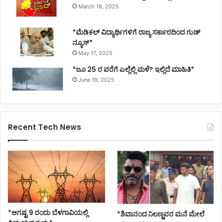
March 18, 2025
*ಮೆಡಿಕಲ್ ವಿದ್ಯಾರ್ಥಿಗಳಿಗೆ ರಾಜ್ಯ ಸರ್ಕಾರದಿಂದ ಗುಡ್
ನ್ಯೂಸ್*
May 17, 2025
*ಜೂ 25 ರ ವರೆಗೆ ಎಲ್ಲೆಲ್ಲಿ ಮಳೆ? ಇಲ್ಲಿದೆ ಮಾಹಿತಿ*
June 19, 2025
Recent Tech News
*ಆಗಷ್ಟ 9 ರಂದು ಬೆಳಗಾವಿಯಲ್ಲಿ
*ಶಿವಾನಂದ ನಿಲಣ್ಣವರ ಮನೆ ಮೇಲೆ