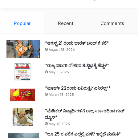
Popular
Recent
Comments
*ಆಗಸ್ಟ್ 21 ರಂದು ಭಾರತ್‌ ಬಂದ್‌ ಗೆ ಕರೆ*
August 18, 2024
*ರಾಜ್ಯ ಸರ್ಕಾರಿ ನೌಕರರ ತುಟ್ಟಿಭತ್ಯೆ ಹೆಚ್ಚಳ*
May 5, 2025
*ಮಾರ್ಚ್ 22ರಂದು ಏನಿರುತ್ತೆ? ಏನಿರಲ್ಲ?*
March 18, 2025
*ಮೆಡಿಕಲ್ ವಿದ್ಯಾರ್ಥಿಗಳಿಗೆ ರಾಜ್ಯ ಸರ್ಕಾರದಿಂದ ಗುಡ್
ನ್ಯೂಸ್*
May 17, 2025
*ಜೂ 25 ರ ವರೆಗೆ ಎಲ್ಲೆಲ್ಲಿ ಮಳೆ? ಇಲ್ಲಿದೆ ಮಾಹಿತಿ*