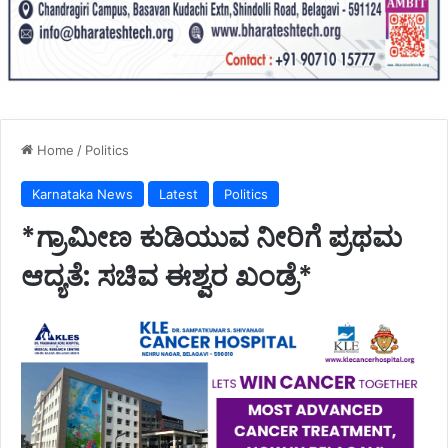
Home
/
Politics
Karnataka News
Latest
Politics
*ಗ್ರಾಮೀಣ ಕುಡಿಯುವ ನೀರಿಗೆ ಪ್ರಥಮ
ಆದ್ಯತೆ: ಸಚಿವ ಈಶ್ವರ ಖಂಡ್ರೆ*