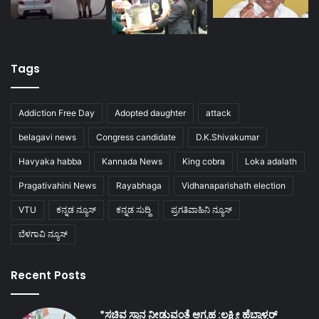
Tags
Addiction Free Day
Adopted daughter
attack
belagavi news
Congress candidate
D.K.Shivakumar
Havyaka habba
Kannada News
King cobra
Loka adalath
Pragativahini News
Rayabhaga
Vidhanaparishath election
VTU
ಕನ್ನಡ ನ್ಯೂಸ್
ಕನ್ನಡ ಸುದ್ದಿ
ಪ್ರಗತಿವಾಹಿನಿ ನ್ಯೂಸ್
ಬೆಳಗಾವಿ ನ್ಯೂಸ್
Recent Posts
*ಸಚಿವ ಸ್ಥಾನ ನೀಡುವಂತೆ ಆಗ್ರಹ :ಲಕ್ಷ್ಮೀ ಹೆಬ್ಬಾಳ್ಕರ್