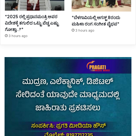
*2025 ರಲ್ಲಿ ಪ್ರಧಾನಮಂತ್ರಿ ಅವರ
*ಬೆಳಗಾವಿಯಲ್ಲಿ ಆಗಸ್ಟ್ 8ರಂದು
ವಿದೇಶಕ್ಕೆ ತಗುಲಿದ ಒಟ್ಟು ವೆಚ್ಚ ಎಷ್ಟು
ಮಹಿಳಾ ರಂಗ ಸಂಗೀತ ವೈಭವ*
ಗೋತ್ತಾ..?*
3 hours ago
3 hours ago