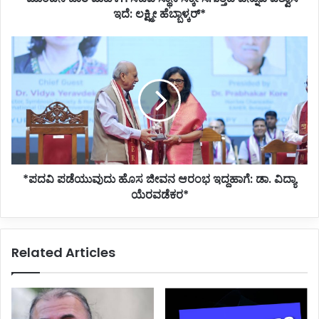
ಲಕ್ಷ್ಮೀ
ಇದೆ: ಲಕ್ಷ್ಮೀ ಹೆಬ್ಬಾಳ್ಕರ್*
ಹೆಬ್ಬಾಳ್ಕರ್*
*ಪದವಿ
ಪಡೆಯುವುದು
ಹೊಸ
ಜೀವನ
ಆರಂಭ
ಇದ್ದಹಾಗೆ:
ಡಾ.
ವಿದ್ಯಾ
ಯೆರವಡೆಕರ*
*ಪದವಿ ಪಡೆಯುವುದು ಹೊಸ ಜೀವನ ಆರಂಭ ಇದ್ದಹಾಗೆ: ಡಾ. ವಿದ್ಯಾ
ಯೆರವಡೆಕರ*
Related Articles