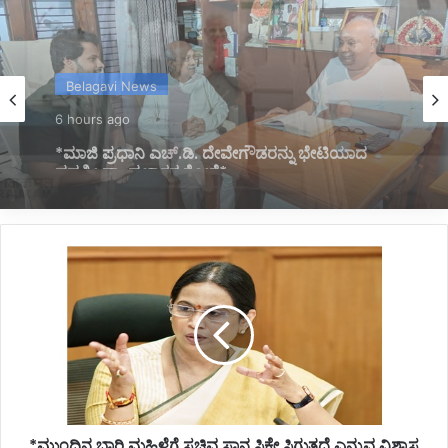
Kannada News
6 hours ago
*2025 ರಲ್ಲಿ ಪ್ರಧಾನಮಂತ್ರಿ ಅವರ ವಿದೇಶಕ್ಕೆ ತಗುಲಿದ
ಒಟ್ಟು ವೆಚ್ಚ ಎಷ್ಟು ಗೋತ್ತಾ..?*
*ಮುಂದಿನ
ಬಾರಿ
ಮಹಿಳೆಗೆ
ಸಚಿವ
ಸ್ಥಾನ
ಸಿಕ್ಕೇ
ಸಿಗುತ್ತದೆ
ಎನ್ನುವ
ವಿಶ್ವಾಸ
*ಮುಂದಿನ ಬಾರಿ ಮಹಿಳೆಗೆ ಸಚಿವ ಸ್ಥಾನ ಸಿಕ್ಕೇ ಸಿಗುತ್ತದೆ ಎನ್ನುವ ವಿಶ್ವಾಸ
ಇದೆ: