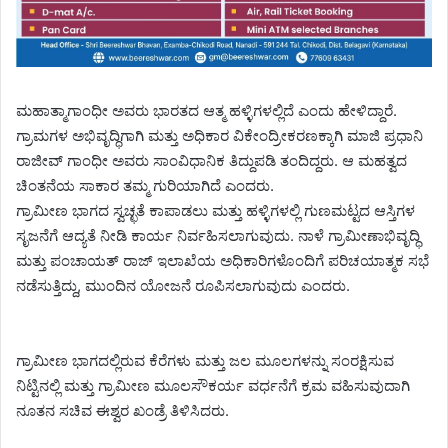
ಮಹಾತ್ಮಾಗಾಂಧೀ ಅವರು ಭಾರತದ ಆತ್ಮ ಹಳ್ಳಿಗಳಲ್ಲಿದೆ ಎಂದು ಹೇಳಿದ್ದಾರೆ.
ಗ್ರಾಮಗಳ ಅಭಿವೃದ್ಧಿಗಾಗಿ ಮತ್ತು ಅಧಿಕಾರ ವಿಕೇಂದ್ರೀಕರಣಕ್ಕಾಗಿ ಮಾಜಿ ಪ್ರಧಾನಿ
ರಾಜೀವ್ ಗಾಂಧೀ ಅವರು ಸಾಂವಿಧಾನಿಕ ತಿದ್ದುಪಡಿ ತಂದಿದ್ದರು. ಆ ಮಹತ್ವದ
ಚಿಂತನೆಯ ಸಾಕಾರ ತಮ್ಮ ಗುರಿಯಾಗಿದೆ ಎಂದರು.
ಗ್ರಾಮೀಣ ಭಾಗದ ಸ್ವಚ್ಛತೆ ಕಾಪಾಡಲು ಮತ್ತು ಹಳ್ಳಿಗಳಲ್ಲಿ ಗುಣಮಟ್ಟದ ಆಸ್ತಿಗಳ
ಸೃಜನೆಗೆ ಆದ್ಯತೆ ನೀಡಿ ಕಾರ್ಯ ನಿರ್ವಹಿಸಲಾಗುವುದು. ನಾಳೆ ಗ್ರಾಮೀಣಾಭಿವೃದ್ಧಿ
ಮತ್ತು ಪಂಚಾಯತ್ ರಾಜ್ ಇಲಾಖೆಯ ಅಧಿಕಾರಿಗಳೊಂದಿಗೆ ಪರಿಚಯಾತ್ಮಕ ಸಭೆ
ನಡೆಸುತ್ತಿದ್ದು, ಮುಂದಿನ ಯೋಜನೆ ರೂಪಿಸಲಾಗುವುದು ಎಂದರು.
ಗ್ರಾಮೀಣ ಭಾಗದಲ್ಲಿರುವ ಕೆರೆಗಳು ಮತ್ತು ಜಲ ಮೂಲಗಳನ್ನು ಸಂರಕ್ಷಿಸುವ
ನಿಟ್ಟಿನಲ್ಲಿ ಮತ್ತು ಗ್ರಾಮೀಣ ಮೂಲಸೌಕರ್ಯ ವರ್ಧನೆಗೆ ಕ್ರಮ ವಹಿಸುವುದಾಗಿ
ನೂತನ ಸಚಿವ ಈಶ್ವರ ಖಂಡ್ರೆ ತಿಳಿಸಿದರು.