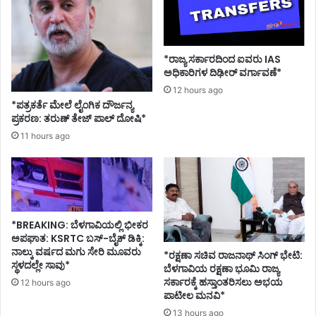
*ರಾಜ್ಯ ಸರ್ಕಾರದಿಂದ ಐವರು IAS
ಅಧಿಕಾರಿಗಳ ದಿಢೀರ್ ವರ್ಗಾವಣೆ*
12 hours ago
*ಪತ್ರಕರ್ತೆ ಮೇಲೆ ಲೈಂಗಿಕ ದೌರ್ಜನ್ಯ
ಪ್ರಕರಣ: ತರುಣ್ ತೇಜ್ ಪಾಲ್ ದೋಷಿ*
11 hours ago
*BREAKING: ಬೆಳಗಾವಿಯಲ್ಲಿ ಭೀಕರ
ಅಪಘಾತ: KSRTC ಬಸ್-ಬೈಕ್ ಡಿಕ್ಕಿ:
ನಾಲ್ಕು ವರ್ಷದ ಮಗು ಸೇರಿ ಮೂವರು
*ರಕ್ಷಣಾ ಸಚಿವ ರಾಜನಾಥ್ ಸಿಂಗ್ ಭೇಟಿ:
ಸ್ಥಳದಲ್ಲೇ ಸಾವು*
ಬೆಳಗಾವಿಯ ರಕ್ಷಣಾ ಭೂಮಿ ರಾಜ್ಯ
ಸರ್ಕಾರಕ್ಕೆ ಹಸ್ತಾಂತರಿಸಲು ಅಭಯ
12 hours ago
ಪಾಟೀಲ ಮನವಿ*
13 hours ago