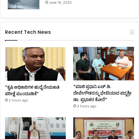
June 19, 2025
Recent Tech News
*ಮಾಜಿ ಪ್ರಧಾನಿ ಎಚ್.ಡಿ.
*ಕೃಷಿ ಅಧಿಕಾರಿಗಳ ಹುದ್ದೆ ನೇಮಕಾತಿ
ದೇವೇಗೌಡರನ್ನು ಭೇಟಿಯಾದ ಪದ್ಮಶ್ರೀ
ಪರೀಕ್ಷೆ ಮುಂದೂಡಿಕೆ*
ಡಾ. ಪ್ರಭಾಕರ ಕೋರೆ*
2 hours ago
3 hours ago