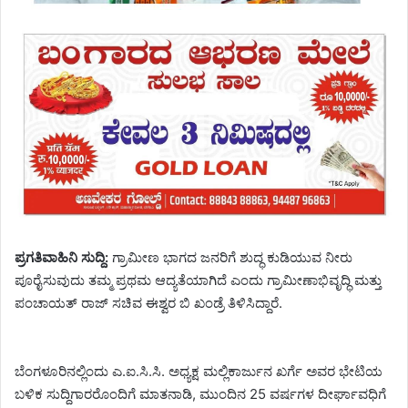
ಪ್ರಗತಿವಾಹಿನಿ ಸುದ್ದಿ:
ಗ್ರಾಮೀಣ ಭಾಗದ ಜನರಿಗೆ ಶುದ್ಧ ಕುಡಿಯುವ ನೀರು
ಪೂರೈಸುವುದು ತಮ್ಮ ಪ್ರಥಮ ಆದ್ಯತೆಯಾಗಿದೆ ಎಂದು ಗ್ರಾಮೀಣಾಭಿವೃದ್ಧಿ ಮತ್ತು
ಪಂಚಾಯತ್ ರಾಜ್ ಸಚಿವ ಈಶ್ವರ ಬಿ ಖಂಡ್ರೆ ತಿಳಿಸಿದ್ದಾರೆ.
ಬೆಂಗಳೂರಿನಲ್ಲಿಂದು ಎ.ಐ.ಸಿ.ಸಿ. ಅಧ್ಯಕ್ಷ ಮಲ್ಲಿಕಾರ್ಜುನ ಖರ್ಗೆ ಅವರ ಭೇಟಿಯ
ಬಳಿಕ ಸುದ್ದಿಗಾರರೊಂದಿಗೆ ಮಾತನಾಡಿ, ಮುಂದಿನ 25 ವರ್ಷಗಳ ದೀರ್ಘಾವಧಿಗೆ