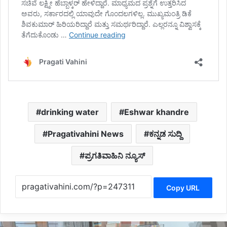
drinking water
Eshwar khandre
Pragativahini News
ಕನ್ನಡ ಸುದ್ದಿ
ಪ್ರಗತಿವಾಹಿನಿ ನ್ಯೂಸ್
Copy URL