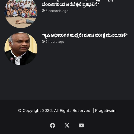
ಬೆಂಬಲಿಗರಿಂದ ಅರೆಬೆತ್ತಲೆ ಪ್ರತಿಭಟನೆ*
6 seconds ago
*ಕೃಷಿ ಅಧಿಕಾರಿಗಳ ಹುದ್ದೆ ನೇಮಕಾತಿ ಪರೀಕ್ಷೆ ಮುಂದೂಡಿಕೆ*
2 hours ago
© Copyright 2026, All Rights Reserved | Pragativaini
Facebook
X
YouTube