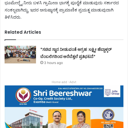
ಭೂಮೇಲ್ಮೈ ನೀರು ಬಳಸಿ ಗ್ರಾಮೀಣ ಭಾಗಕ್ಕೆ ಪೂರೈಕೆ ಮಾಡುವುದು ಸರ್ಕಾರದ
ಸಂಕಲ್ಪವಾಗಿದ್ದು, ಇದರ ಅನುಷ್ಠಾನಕ್ಕೆ ಪ್ರಾಮಾಣಿಕ ಪ್ರಯತ್ನ ಮಾಡುವುದಾಗಿ
ತಿಳಿಸಿದರು.
Related Articles
*ಸಚಿವ ಸ್ಥಾನ ನೀಡುವಂತೆ ಆಗ್ರಹ :ಲಕ್ಷ್ಮೀ ಹೆಬ್ಬಾಳ್ಕರ್
ಬೆಂಬಲಿಗರಿಂದ ಅರೆಬೆತ್ತಲೆ ಪ್ರತಿಭಟನೆ*
3 hours ago
Home add -Advt