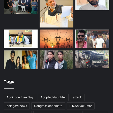
Tags
Addiction Free Day
Adopted daughter
attack
belagavi news
Congress candidate
D.K.Shivakumar