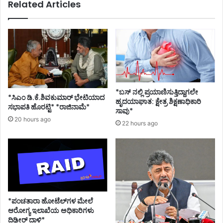
Related Articles
ಸಾ
ಧ್
ಯ
ತೆ
ಇ
ದೆ
-
ಸ
ತೀ
*ಬಸ್ ನಲ್ಲಿ ಪ್ರಯಾಣಿಸುತ್ತಿದ್ದಾಗಲೇ
*ಸಿಎಂ ಡಿ.ಕೆ.ಶಿವಕುಮಾರ್ ಭೇಟಿಯಾದ
ಶ್
ಹೃದಯಾಘಾತ: ಕ್ಷೇತ್ರ ಶಿಕ್ಷಣಾಧಿಕಾರಿ
ಸಭಾಪತಿ ಹೊರಟ್ಟಿ* *ರಾಜಿನಾಮೆ*
,
ಸಾವು*
20 hours ago
ಪ್
22 hours ago
ರ
ಶ್
ನೆ
ಯೇ
ಇ
ಲ್
ಲ
*ಪಂಚತಾರಾ ಹೋಟೆಲ್‌ಗಳ ಮೇಲೆ
-
ಆರೋಗ್ಯ ಇಲಾಖೆಯ ಅಧಿಕಾರಿಗಳು
ಲ
ದಿಢೀರ್ ದಾಳಿ*