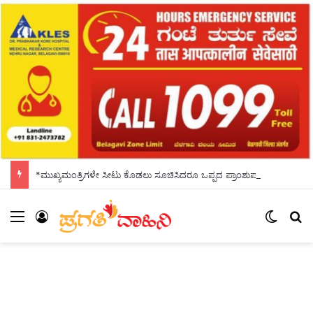
*ಮುಖ್ಯಮಂತ್ರಿಗಳೇ ಸೀಟು ಕೊಡಲು ಸೂಚಿಸಿದರೂ ಒಪ್ಪದ ಪ್ರಾಂಶುಪಾಲರು!ಶಾಲಾದಿನಗಳನ್ನು ಸ್ಮರಿಸಿದ ಸಿಎಂ*
Menu
Log In
Switch
S