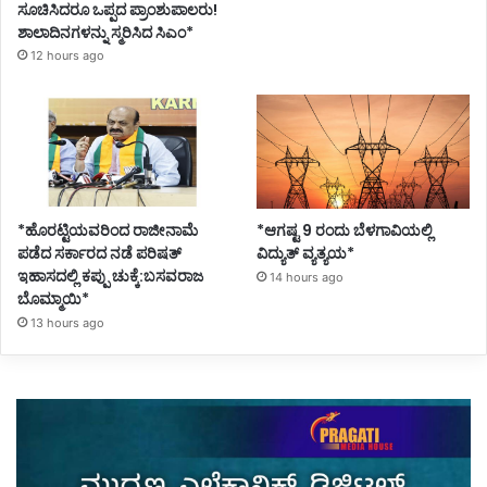
ಸೂಚಿಸಿದರೂ ಒಪ್ಪದ ಪ್ರಾಂಶುಪಾಲರು!
ಶಾಲಾದಿನಗಳನ್ನು ಸ್ಮರಿಸಿದ ಸಿಎಂ*
12 hours ago
*ಹೊರಟ್ಟಿಯವರಿಂದ ರಾಜೀನಾಮೆ
*ಆಗಷ್ಟ 9 ರಂದು ಬೆಳಗಾವಿಯಲ್ಲಿ
ಪಡೆದ ಸರ್ಕಾರದ ನಡೆ ಪರಿಷತ್
ವಿದ್ಯುತ್ ವ್ಯತ್ಯಯ*
ಇಹಾಸದಲ್ಲಿ ಕಪ್ಪು ಚುಕ್ಕೆ:ಬಸವರಾಜ
14 hours ago
ಬೊಮ್ಮಾಯಿ*
13 hours ago