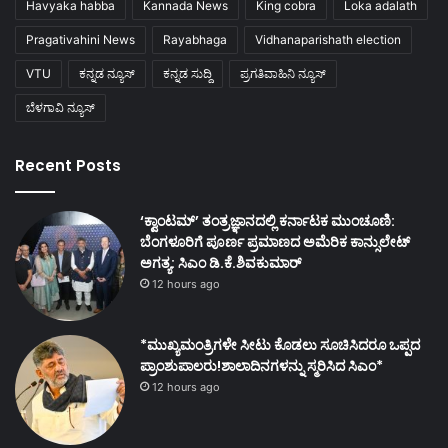
Havyaka habba
Kannada News
King cobra
Loka adalath
Pragativahini News
Rayabhaga
Vidhanaparishath election
VTU
ಕನ್ನಡ ನ್ಯೂಸ್
ಕನ್ನಡ ಸುದ್ದಿ
ಪ್ರಗತಿವಾಹಿನಿ ನ್ಯೂಸ್
ಬೆಳಗಾವಿ ನ್ಯೂಸ್
Recent Posts
‘ಕ್ವಾಂಟಮ್’ ತಂತ್ರಜ್ಞಾನದಲ್ಲಿ ಕರ್ನಾಟಕ ಮುಂಚೂಣಿ:
ಬೆಂಗಳೂರಿಗೆ ಪೂರ್ಣ ಪ್ರಮಾಣದ ಅಮೆರಿಕ ಕಾನ್ಸುಲೇಟ್
ಅಗತ್ಯ: ಸಿಎಂ ಡಿ.ಕೆ.ಶಿವಕುಮಾರ್
12 hours ago
*ಮುಖ್ಯಮಂತ್ರಿಗಳೇ ಸೀಟು ಕೊಡಲು ಸೂಚಿಸಿದರೂ ಒಪ್ಪದ
ಪ್ರಾಂಶುಪಾಲರು!ಶಾಲಾದಿನಗಳನ್ನು ಸ್ಮರಿಸಿದ ಸಿಎಂ*
12 hours ago