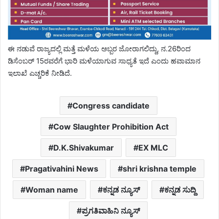
ಈ ನಡುವೆ ರಾಜ್ಯದಲ್ಲಿ ಮತ್ತೆ ಮಳೆಯ ಅಬ್ಬರ ಜೋರಾಗಲಿದ್ದು, ನ.26ರಿಂದ
ಡಿಸೆಂಬರ್ 15ರವರೆಗೆ ಭಾರಿ ಮಳೆಯಾಗುವ ಸಾಧ್ಯತೆ ಇದೆ ಎಂದು ಹವಾಮಾನ
ಇಲಾಖೆ ಎಚ್ಚರಿಕೆ ನೀಡಿದೆ.
Congress candidate
Cow Slaughter Prohibition Act
D.K.Shivakumar
EX MLC
Pragativahini News
shri krishna temple
Woman name
ಕನ್ನಡ ನ್ಯೂಸ್
ಕನ್ನಡ ಸುದ್ದಿ
ಪ್ರಗತಿವಾಹಿನಿ ನ್ಯೂಸ್