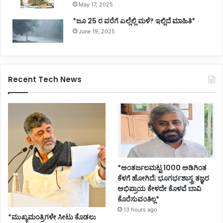
May 17, 2025
*ಜೂ 25 ರ ವರೆಗೆ ಎಲ್ಲೆಲ್ಲಿ ಮಳೆ? ಇಲ್ಲಿದೆ ಮಾಹಿತಿ*
June 19, 2025
Recent Tech News
*ಅಂತರ್ಜಲಮಟ್ಟ 1000 ಅಡಿಗಿಂತ
ಕೆಳಗೆ ಹೋಗಿದೆ; ಭೂಗರ್ಭಶಾಸ್ತ್ರ ತಜ್ಞರ
ಅಭಿಪ್ರಾಯ ಕೇಳದೇ ಕೊಳವೆ ಬಾವಿ
ಕೊರೆಸುವಂತಿಲ್ಲ*
13 hours ago
*ಮುಖ್ಯಮಂತ್ರಿಗಳೇ ಸೀಟು ಕೊಡಲು