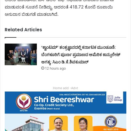
ಮಾಡುವಂತೆ ಸೂಚನೆ ನೀಡಿದ್ದು, ಅದರಂತೆ 418.72 ಕೋಟಿ ರೂಪಾಯಿ
ಅನುದಾನ ಬಿಡುಗಡೆ ಮಾಡಲಾಗಿದೆ.
Related Articles
‘ಕ್ವಾಂಟಮ್’ ತಂತ್ರಜ್ಞಾನದಲ್ಲಿ ಕರ್ನಾಟಕ ಮುಂಚೂಣಿ:
ಬೆಂಗಳೂರಿಗೆ ಪೂರ್ಣ ಪ್ರಮಾಣದ ಅಮೆರಿಕ ಕಾನ್ಸುಲೇಟ್
ಅಗತ್ಯ: ಸಿಎಂ ಡಿ.ಕೆ.ಶಿವಕುಮಾರ್
12 hours ago
Home add -Advt