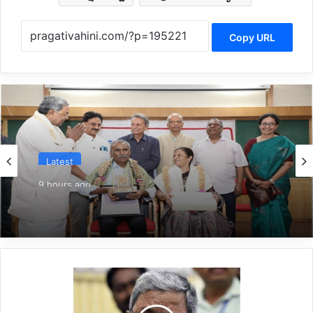
Copy URL
Latest
9 hours ago
*ಉದಯ್‌ಕುಮಾರ್‌ಗೆ ಖಾದ್ರಿ ಶಾಮಣ್ಣ ಪ್ರಶಸ್ತಿ ಪ್ರದಾನ*
*ವಕ್ಫ್
ವಿವಾದ:
ಸಿಎಂ