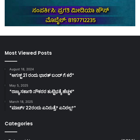
Most Viewed Posts
August 18, 2024
*ಆಗಸ್ಟ್ 21 ರಂದು ಭಾರತ್‌ ಬಂದ್‌ ಗೆ ಕರೆ*
May 5, 2025
*ರಾಜ್ಯ ಸರ್ಕಾರಿ ನೌಕರರ ತುಟ್ಟಿಭತ್ಯೆ ಹೆಚ್ಚಳ*
March 18, 2025
*ಮಾರ್ಚ್ 22ರಂದು ಏನಿರುತ್ತೆ? ಏನಿರಲ್ಲ?*
Categories