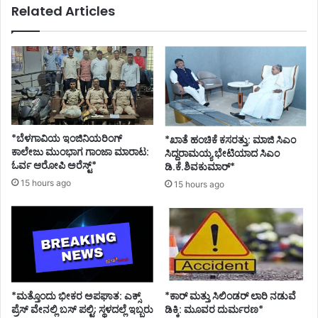
Related Articles
*ಬೆಳಗಾವಿಯ ಇಂಜಿನಿಯರಿಂಗ್‌
*ಖಾತೆ ಹಂಚಿಕೆ ಕಸರತ್ತು: ಮಾಜಿ ಸಿಎಂ
ಕಾಲೇಜು ಮುಂಭಾಗ ಗಾಂಜಾ ಮಾರಾಟ:
ಸಿದ್ದರಾಮಯ್ಯ ಭೇಟಿಯಾದ ಸಿಎಂ
ಓರ್ವ ಆರೋಪಿ ಅರೆಸ್ಟ್*
ಡಿ.ಕೆ.ಶಿವಕುಮಾರ್*
15 hours ago
15 hours ago
*ಮತ್ತೊಂದು ಭೀಕರ ಅಪಘಾತ: ಎಕ್ಸ್
*ಕಾರ್ ಮತ್ತು ಸಿಲಿಂಡ‌ರ್ ಲಾರಿ ನಡುವೆ
ಪ್ರೆಸ್ ವೇನಲ್ಲಿ ಬಸ್ ಪಲ್ಟಿ; ಸ್ಥಳದಲ್ಲೆ ಇಬ್ಬರು
ಡಿಕ್ಕಿ: ಮೂವರ ದುರ್ಮರಣ*