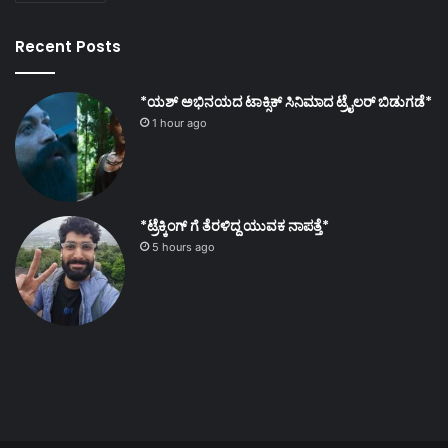
Recent Posts
*ಯಶ್ ಅಭಿನಯದ ಟಾಕ್ಸಿಕ್ ಸಿನಿಮಾದ ಟ್ರೈಲರ್ ಬಿಡುಗಡೆ*
1 hour ago
*ಟ್ರೆಕ್ಕಿಂಗ್ ಗೆ ತೆರಳಿದ್ದ ಯುವಕ ನಾಪತ್ತೆ*
5 hours ago