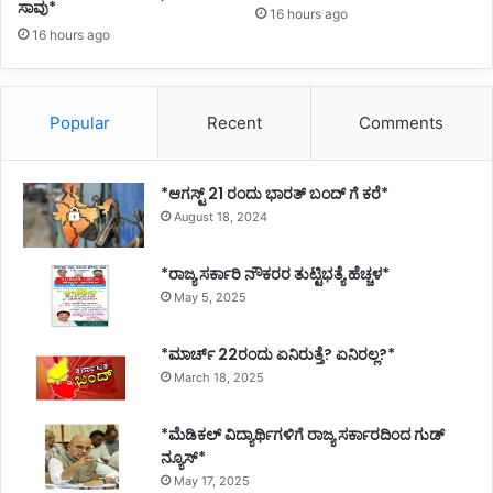
ಸಾವು*
16 hours ago
16 hours ago
Popular
Recent
Comments
*ಆಗಸ್ಟ್ 21 ರಂದು ಭಾರತ್‌ ಬಂದ್‌ ಗೆ ಕರೆ*
August 18, 2024
*ರಾಜ್ಯ ಸರ್ಕಾರಿ ನೌಕರರ ತುಟ್ಟಿಭತ್ಯೆ ಹೆಚ್ಚಳ*
May 5, 2025
*ಮಾರ್ಚ್ 22ರಂದು ಏನಿರುತ್ತೆ? ಏನಿರಲ್ಲ?*
March 18, 2025
*ಮೆಡಿಕಲ್ ವಿದ್ಯಾರ್ಥಿಗಳಿಗೆ ರಾಜ್ಯ ಸರ್ಕಾರದಿಂದ ಗುಡ್
ನ್ಯೂಸ್*
May 17, 2025