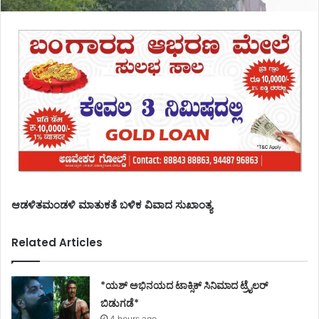
ಆಡಳಿತಮಂಡಳಿ ಮಾತುಕತೆ ಬಳಿಕ ವಿವಾದ ಸುಖಾಂತ್ಯ
Related Articles
*ಯಶ್ ಅಭಿನಯದ ಟಾಕ್ಸಿಕ್ ಸಿನಿಮಾದ ಟ್ರೈಲರ್
ಬಿಡುಗಡೆ*
4 hours ago