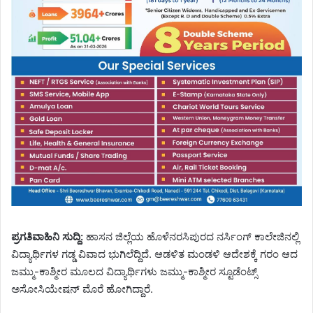
ಪ್ರಗತಿವಾಹಿನಿ ಸುದ್ದಿ:
ಹಾಸನ ಜಿಲ್ಲೆಯ ಹೊಳೆನರಸಿಪುರದ ನರ್ಸಿಂಗ್ ಕಾಲೇಜಿನಲ್ಲಿ
ವಿದ್ಯಾರ್ಥಿಗಳ ಗಡ್ಡ ವಿವಾದ ಭುಗಿಲೆದ್ದಿದೆ. ಆಡಳಿತ ಮಂಡಳಿ ಆದೇಶಕ್ಕೆ ಗರಂ ಆದ
ಜಮ್ಮು-ಕಾಶ್ಮೀರ ಮೂಲದ ವಿದ್ಯಾರ್ಥಿಗಳು ಜಮ್ಮು-ಕಾಶ್ಮೀರ ಸ್ಟೂಡೆಂಟ್ಸ್
ಅಸೋಸಿಯೇಷನ್ ಮೊರೆ ಹೋಗಿದ್ದಾರೆ.