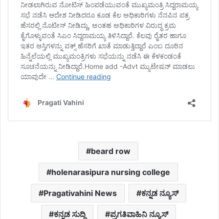
beard row
holenarasipura nursing college
Pragativahini News
ಕನ್ನಡ ನ್ಯೂಸ್
ಕನ್ನಡ ಸುದ್ದಿ
ಪ್ರಗತಿವಾಹಿನಿ ನ್ಯೂಸ್