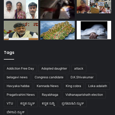
Tags
Addiction Free Day
Adopted daughter
attack
belagavi news
Congress candidate
D.K.Shivakumar
Havyaka habba
Kannada News
King cobra
Loka adalath
Pragativahini News
Rayabhaga
Vidhanaparishath election
VTU
ಕನ್ನಡ ನ್ಯೂಸ್
ಕನ್ನಡ ಸುದ್ದಿ
ಪ್ರಗತಿವಾಹಿನಿ ನ್ಯೂಸ್
ಬೆಳಗಾವಿ ನ್ಯೂಸ್