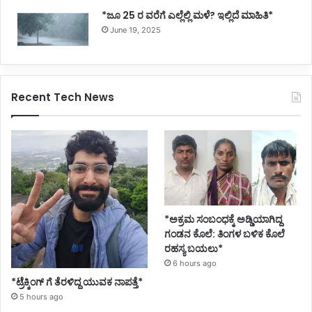
*ಜೂ 25 ರ ವರೆಗೆ ಎಲ್ಲೆಲ್ಲಿ ಮಳೆ? ಇಲ್ಲಿದೆ ಮಾಹಿತಿ*
June 19, 2025
Recent Tech News
*ಅಕ್ರಮ ಸಂಬಂಧಕ್ಕೆ ಅಡ್ಡಿಯಾಗಿದ್ದ
ಗಂಡನ ಕೊಲೆ: ತಿಂಗಳ ಬಳಿಕ ಕೊಲೆ
ರಹಸ್ಯ ಬಯಲು*
6 hours ago
*ಟ್ರೆಕ್ಕಿಂಗ್ ಗೆ ತೆರಳಿದ್ದ ಯುವಕ ನಾಪತ್ತೆ*
5 hours ago