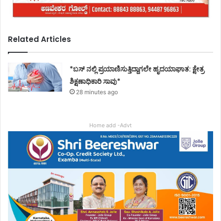
Related Articles
*ಬಸ್ ನಲ್ಲಿ ಪ್ರಯಾಣಿಸುತ್ತಿದ್ದಾಗಲೇ ಹೃದಯಾಘಾತ: ಕ್ಷೇತ್ರ
ಶಿಕ್ಷಣಾಧಿಕಾರಿ ಸಾವು*
28 minutes ago
Home add -Advt