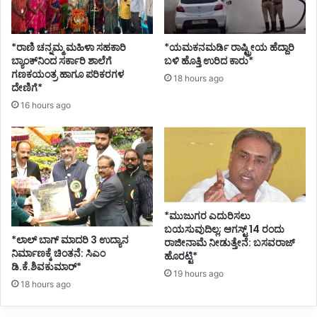
*ರಾಣಿ ಚನ್ನಮ್ಮ ಮಹಿಳಾ ಸಹಕಾರಿ
*ಯಮಕನಮರ್ಡಿ ರಾಷ್ಟ್ರೀಯ ಹೆದ್ದಾರಿ
ಬ್ಯಾಂಕ್‌ನಿಂದ ಸರ್ಕಾರಿ ಶಾಲೆಗೆ
ಬಳಿ ಹೊತ್ತಿ ಉರಿದ ಕಾರು*
ಗಣಕಯಂತ್ರ ಹಾಗೂ ಪರಿಕರಗಳ
18 hours ago
ದೇಣಿಗೆ*
16 hours ago
*ಮುಜುಗರ ಎದುರಿಸಲು
ಬಯಸುವುದಿಲ್ಲ; ಆಗಸ್ಟ್ 14 ರಂದು
*ಲಾಲ್ ಬಾಗ್ ಮಾದರಿ 3 ಉದ್ಯಾನ
ರಾಜೀನಾಮೆ ನೀಡುತ್ತೇನೆ: ಬಸವರಾಜ್
ನಿರ್ಮಾಣಕ್ಕೆ ಚಿಂತನೆ: ಸಿಎಂ
ಹೊರಟ್ಟಿ*
ಡಿ.ಕೆ.ಶಿವಕುಮಾರ್*
19 hours ago
18 hours ago