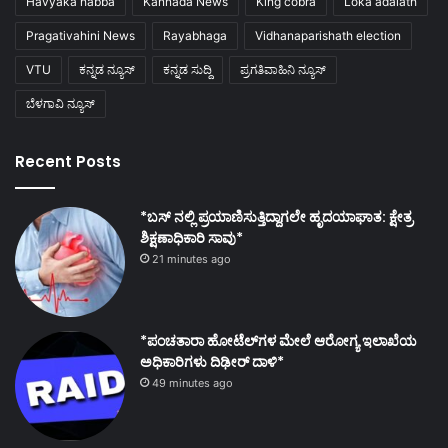
Havyaka habba
Kannada News
King cobra
Loka adalath
Pragativahini News
Rayabhaga
Vidhanaparishath election
VTU
ಕನ್ನಡ ನ್ಯೂಸ್
ಕನ್ನಡ ಸುದ್ದಿ
ಪ್ರಗತಿವಾಹಿನಿ ನ್ಯೂಸ್
ಬೆಳಗಾವಿ ನ್ಯೂಸ್
Recent Posts
*ಬಸ್ ನಲ್ಲಿ ಪ್ರಯಾಣಿಸುತ್ತಿದ್ದಾಗಲೇ ಹೃದಯಾಘಾತ: ಕ್ಷೇತ್ರ
ಶಿಕ್ಷಣಾಧಿಕಾರಿ ಸಾವು*
21 minutes ago
*ಪಂಚತಾರಾ ಹೋಟೆಲ್‌ಗಳ ಮೇಲೆ ಆರೋಗ್ಯ ಇಲಾಖೆಯ
ಅಧಿಕಾರಿಗಳು ದಿಢೀರ್ ದಾಳಿ*
49 minutes ago