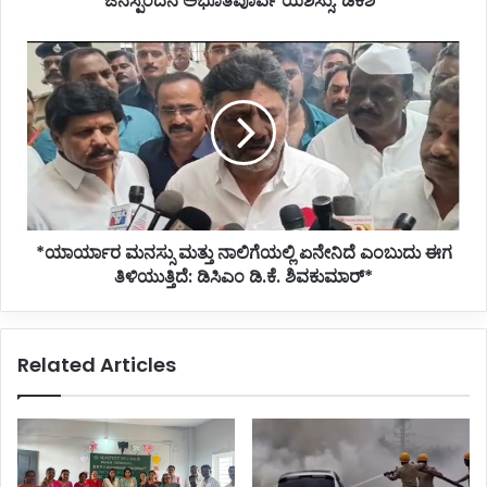
ಜನಸ್ಪಂದನ ಅಭೂತಪೂರ್ವ ಯಶಸ್ಸು: ಡಿಕೆಶಿ*
*ಯಾರ್ಯಾರ
ಮನಸ್ಸು
ಮತ್ತು
ನಾಲಿಗೆಯಲ್ಲಿ
ಏನೇನಿದೆ
ಎಂಬುದು
ಈಗ
ತಿಳಿಯುತ್ತಿದೆ:
ಡಿಸಿಎಂ
*ಯಾರ್ಯಾರ ಮನಸ್ಸು ಮತ್ತು ನಾಲಿಗೆಯಲ್ಲಿ ಏನೇನಿದೆ ಎಂಬುದು ಈಗ
ಡಿ.ಕೆ.
ಶಿವಕುಮಾರ್*
ತಿಳಿಯುತ್ತಿದೆ: ಡಿಸಿಎಂ ಡಿ.ಕೆ. ಶಿವಕುಮಾರ್*
Related Articles