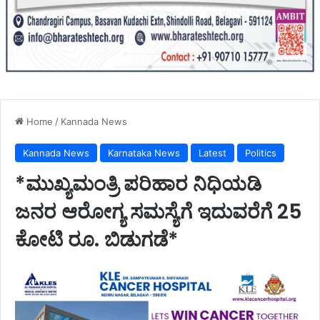
Home
/
Kannada News
Kannada News
Karnataka News
Latest
Politics
*ಮುಖ್ಯಮಂತ್ರಿ ಪರಿಹಾರ ನಿಧಿಯಡಿ
ಜನರ ಆರೋಗ್ಯ ಸಮಸ್ಯೆಗೆ ಇದುವರೆಗೆ 25
ಕೋಟಿ ರೂ. ಬಿಡುಗಡೆ*