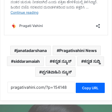
janatadarshana
Pragativahini News
siddaramaiah
ಕನ್ನಡ ನ್ಯೂಸ್
ಕನ್ನಡ ಸುದ್ದಿ
ಪ್ರಗತಿವಾಹಿನಿ ನ್ಯೂಸ್
Copy URL