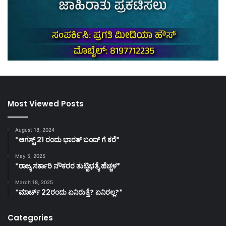
Most Viewed Posts
August 18, 2024
*ಆಗಸ್ಟ್ 21 ರಂದು ಭಾರತ್‌ ಬಂದ್‌ ಗೆ ಕರೆ*
May 5, 2025
*ರಾಜ್ಯ ಸರ್ಕಾರಿ ನೌಕರರ ತುಟ್ಟಿಭತ್ಯೆ ಹೆಚ್ಚಳ*
March 18, 2025
*ಮಾರ್ಚ್ 22ರಂದು ಏನಿರುತ್ತೆ? ಏನಿರಲ್ಲ?*
Categories