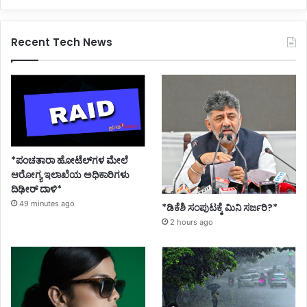
Recent Tech News
*ಪಂಚತಾರಾ ಹೋಟೆಲ್‌ಗಳ ಮೇಲೆ
ಆರೋಗ್ಯ ಇಲಾಖೆಯ ಅಧಿಕಾರಿಗಳು
ದಿಢೀರ್ ದಾಳಿ*
49 minutes ago
*ಡಿಕೆಶಿ ಸಂಪುಟಕ್ಕೆ ಮಿನಿ ಸರ್ಜರಿ?*
2 hours ago