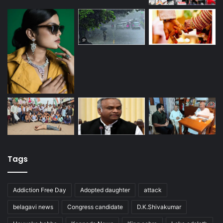
Tags
Addiction Free Day
Adopted daughter
attack
belagavi news
Congress candidate
D.K.Shivakumar