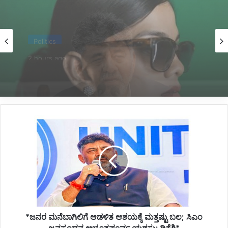
Latest
2 hours ago
*ಇದ್ದಕ್ಕಿದ್ದಂತೆ ಆತ್ಮಹತ್ಯೆಗೆ ಶರಣಾದ ಕಾರಾವಳಿ ಮೂಲದ
ಮಾಡೆಲ್*
*ಜನರ
ಮನೆಬಾಗಿಲಿಗೆ
ಆಡಳಿತ
ಆಶಯಕ್ಕೆ
ಮತ್ತಷ್ಟು
ಬಲ;
ಸಿಎಂ
ಜನಸ್ಪಂದನ
ಅಭೂತಪೂರ್ವ
*ಜನರ ಮನೆಬಾಗಿಲಿಗೆ ಆಡಳಿತ ಆಶಯಕ್ಕೆ ಮತ್ತಷ್ಟು ಬಲ; ಸಿಎಂ
ಯಶಸ್ಸು:
ಡಿಕೆಶಿ*