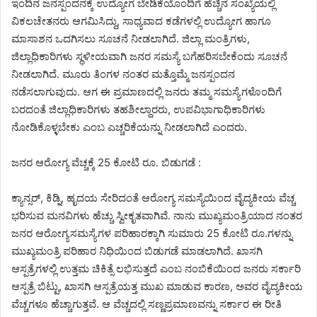
ಇಂದಿನ ಜನಸ್ಪಂದನಕ್ಕೆ ಉದ್ಯೋಗ ಬೇಡಿಕೆಯೊಂದಿಗೆ ಹೆಚ್ಚಿನ ಸಂಖ್ಯೆಯಲ್ಲಿ
ವಿಕಲಚೇತನರು ಆಗಮಿಸಿದ್ದು, ಸಾಧ್ಯವಾದ ಕಡೆಗಳಲ್ಲಿ ಉದ್ಯೋಗ ಹಾಗೂ
ಮಾಸಾಶನ ಒದಗಿಸಲು ಸೂಚನೆ ನೀಡಲಾಗಿದೆ. ಜಿಲ್ಲಾ ಮಂತ್ರಿಗಳು,
ಜಿಲ್ಲಾಧಿಕಾರಿಗಳು ಸ್ಥಳೀಯವಾಗಿ ಜನರ ಸಮಸ್ಯೆ ಬಗೆಹರಿಸಬೇಕೆಂದು ಸೂಚನೆ
ನೀಡಲಾಗಿದೆ. ಮೂರು ತಿಂಗಳ ನಂತರ ಮತ್ತೊಮ್ಮೆ ಜನಸ್ಪಂದನ
ನಡೆಸಲಾಗುವುದು. ಆಗ ಈ ಪ್ರಮಾಣದಲ್ಲಿ ಜನರು ತಮ್ಮ ಸಮಸ್ಯೆಗಳೊಂದಿಗೆ
ಬರದಂತೆ ಜಿಲ್ಲಾಧಿಕಾರಿಗಳು ತಹಶೀಲ್ದಾರರು, ಉಪವಿಭಾಗಾಧಿಕಾರಿಗಳು
ನೋಡಿಕೊಳ್ಳಬೇಕು ಎಂಬ ಎಚ್ಚರಿಕೆಯನ್ನು ನೀಡಲಾಗಿದೆ ಎಂದರು.
ಜನರ ಆರೋಗ್ಯ ವೆಚ್ಚಕ್ಕೆ 25 ಕೋಟಿ ರೂ. ಬಿಡುಗಡೆ :
ಕ್ಯಾನ್ಸರ್, ಕಿಡ್ನಿ, ಹೃದಯ ಸೇರಿದಂತೆ ಆರೋಗ್ಯ ಸಮಸ್ಯೆಯಿಂದ ವೈದ್ಯಕೀಯ ವೆಚ್ಚ
ಭರಿಸುವ ಮನವಿಗಳು ಹೆಚ್ಚು ಸ್ವೀಕೃತವಾಗಿವೆ. ನಾನು ಮುಖ್ಯಮಂತ್ರಿಯಾದ ನಂತರ
ಜನರ ಆರೋಗ್ಯಸಮಸ್ಯೆಗಳ ಪರಿಹಾರಕ್ಕಾಗಿ ಸುಮಾರು 25 ಕೋಟಿ ರೂ.ಗಳನ್ನು
ಮುಖ್ಯಮಂತ್ರಿ ಪರಿಹಾರ ನಿಧಿಯಿಂದ ಬಿಡುಗಡೆ ಮಾಡಲಾಗಿದೆ. ಖಾಸಗಿ
ಆಸ್ಪತ್ರೆಗಳಲ್ಲಿ ಉತ್ತಮ ಚಿಕಿತ್ಸೆ ಲಭಿಸುತ್ತದೆ ಎಂಬ ನಂಬಿಕೆಯಿಂದ ಜನರು ಸರ್ಕಾರಿ
ಆಸ್ಪತ್ರೆ ಬಿಟ್ಟು, ಖಾಸಗಿ ಆಸ್ಪತ್ರೆಯತ್ತ ಮುಖ ಮಾಡುವ ಕಾರಣ, ಅವರ ವೈದ್ಯಕೀಯ
ವೆಚ್ಚಗಳೂ ಹೆಚ್ಚಾಗುತ್ತವೆ. ಆ ವೆಚ್ಚದಲ್ಲಿ ಸಣ್ಣಪ್ರಮಾಣವನ್ನು ಸರ್ಕಾರ ಈ ರೀತಿ