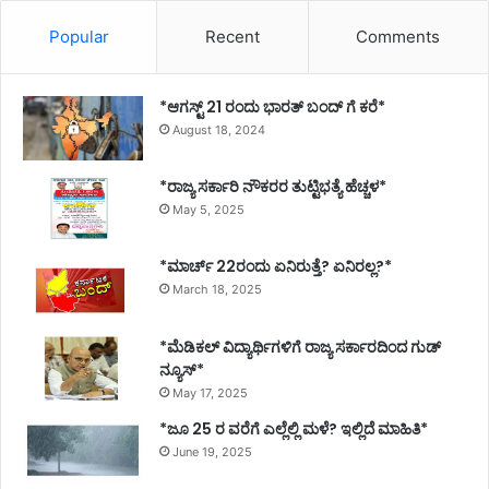
Popular
Recent
Comments
*ಆಗಸ್ಟ್ 21 ರಂದು ಭಾರತ್‌ ಬಂದ್‌ ಗೆ ಕರೆ*
August 18, 2024
*ರಾಜ್ಯ ಸರ್ಕಾರಿ ನೌಕರರ ತುಟ್ಟಿಭತ್ಯೆ ಹೆಚ್ಚಳ*
May 5, 2025
*ಮಾರ್ಚ್ 22ರಂದು ಏನಿರುತ್ತೆ? ಏನಿರಲ್ಲ?*
March 18, 2025
*ಮೆಡಿಕಲ್ ವಿದ್ಯಾರ್ಥಿಗಳಿಗೆ ರಾಜ್ಯ ಸರ್ಕಾರದಿಂದ ಗುಡ್
ನ್ಯೂಸ್*
May 17, 2025
*ಜೂ 25 ರ ವರೆಗೆ ಎಲ್ಲೆಲ್ಲಿ ಮಳೆ? ಇಲ್ಲಿದೆ ಮಾಹಿತಿ*
June 19, 2025