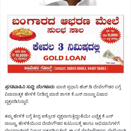
ಪ್ರಗತಿವಾಹಿನಿ ಸುದ್ದಿ; ಬೆಂಗಳೂರು:
ಮಾಜಿ ಪ್ರಧಾನಿ ಹೆಚ್.ಡಿ ದೇವೇಗೌಡರ ಬಗ್ಗೆ
ವಿವಾದಾತ್ಮಕ ಹೇಳಿಕೆ ನೀಡಿದ್ದ ಮಾಜಿ ಶಾಸಕ ಕೆ.ಎನ್.ರಾಜಣ್ಣ ವಿಷಾದ
ವ್ಯಕ್ತಪಡಿಸಿದ್ದಾರೆ.
ತಮ್ಮ ಹೇಳಿಕೆ ಬಗ್ಗೆ ತೀವ್ರ ಆಕ್ರೋಶ ವ್ಯಕ್ತವಾಗುತ್ತಿದ್ದಂತೆಯೇ ಎಚ್ಚೆತ್ತ ಕೆ.ಎನ್
ರಾಜಣ್ಣ, ಹೇಳಿಕೆಯಿಂದ ದೇವೇಗೌಡರ ಕುಟುಂಬಕ್ಕೆ ಹಾಗೂ ಅಭಿಮಾನಿಗಳಿಗೆ
ಬೇಸರವಾಗಿದ್ದರೆ ವಿಷಾದ ವ್ಯಕ್ತಪಡಿಸುತ್ತೇನೆ. ಈ ಬಗ್ಗೆ ದೇವೇಗೌಡರನ್ನು ಭೇಟಿಯಾಗಿ