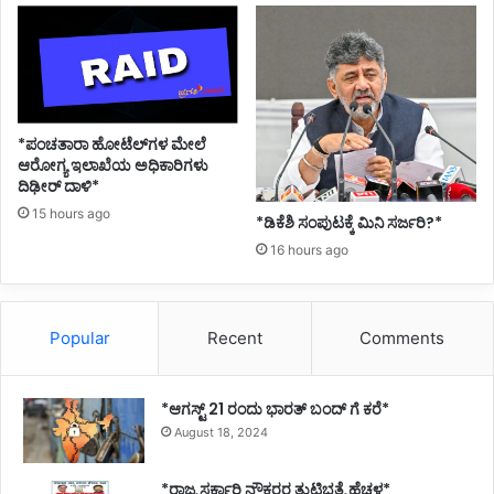
ಯ
ಮಂ
ತ್
ರಿ
ಬ
ಸ
*ಪಂಚತಾರಾ ಹೋಟೆಲ್‌ಗಳ ಮೇಲೆ
ವ
ಆರೋಗ್ಯ ಇಲಾಖೆಯ ಅಧಿಕಾರಿಗಳು
ರಾ
ದಿಢೀರ್ ದಾಳಿ*
ಜ
15 hours ago
ಬೊ
*ಡಿಕೆಶಿ ಸಂಪುಟಕ್ಕೆ ಮಿನಿ ಸರ್ಜರಿ?*
ಮ್
16 hours ago
ಮಾ
ಯಿ
Popular
Recent
Comments
*ಆಗಸ್ಟ್ 21 ರಂದು ಭಾರತ್‌ ಬಂದ್‌ ಗೆ ಕರೆ*
August 18, 2024
*ರಾಜ್ಯ ಸರ್ಕಾರಿ ನೌಕರರ ತುಟ್ಟಿಭತ್ಯೆ ಹೆಚ್ಚಳ*