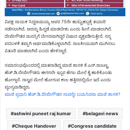
ವಿಪಕ್ಷ ನಾಯಕ ಸಿದ್ದರಾಮಯ್ಯ ಅವರ 75ನೇ ಹುಟ್ಟುಹಬ್ಬಕ್ಕೆ ತಯಾರಿ
ನಡೆಸಲಾಗಿದೆ. ಅದನ್ನು ಹಿನ್ನಡೆ ಮಾಡಬೇಕು ಎಂದು ಹೀಗೆ ಮಾಡಲಾಗಿದೆ.
ದೇವೇಗೌಡರ ಮನಸ್ಸಿಗೆ ಬೇಸರವಾಗಿದ್ದರೆ ವಿಷಾದ ವ್ಯಕ್ತಪಡಿಸುತ್ತೇನೆ. ನನ್ನ
ಪದಬಳಕೆ ತಪ್ಪಾಗಿ ಅರ್ಥಮಾಡಿಕೊಳ್ಳಲಾಗಿದೆ. ರಾಜಕೀಯವಾಗಿ ಮುಗಿಸಲು
ಪಿತೂರಿ ಮಾಡಲಾಗಿದೆ ಎಂದು ಹೇಳಿದ್ದಾರೆ.
ಸಮಾರಂಭವೊಂದರಲ್ಲಿ ಮಾತನಾಡಿದ್ದ ಮಾಜಿ ಶಾಸಕ ಕೆ.ಎನ್.ರಾಜಣ್ಣ,
ಹೆಚ್.ಡಿ.ದೇವೇಗೌಡರು ಈಗಗಲೇ ಇಬ್ಬರ ಹೆಗಲ ಮೇಲೆ ಕೈ ಹಾಕಿಕೊಂಡು
ಹೋಗ್ತಾರೆ. ನಾಲ್ವರ ಮೇಲೆ ಹೋಗುವ ಕಾಲ ಹತ್ತಿರದಲ್ಲಿಯೇ ಇದೆ ಎಂದು
ವ್ಯಂಗ್ಯವಾಡಿದ್ದರು.
ಮಾಜಿ ಪ್ರಧಾನಿ ಹೆಚ್.ಡಿ.ದೇವೇಗೌಡರ ಸಾವನ್ನೇ ಬಯಸಿದರಾ ಮಾಜಿ ಶಾಸಕ?
ashwini puneet raj kumar
belagavi news
Cheque Handover
Congress candidate