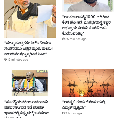
*ಅಂತರ್ಜಲಮಟ್ಟ 1000 ಅಡಿಗಿಂತ
ಕೆಳಗೆ ಹೋಗಿದೆ; ಭೂಗರ್ಭಶಾಸ್ತ್ರ ತಜ್ಞರ
ಅಭಿಪ್ರಾಯ ಕೇಳದೇ ಕೊಳವೆ ಬಾವಿ
ಕೊರೆಸುವಂತಿಲ್ಲ*
35 minutes ago
*ಮುಖ್ಯಮಂತ್ರಿಗಳೇ ಸೀಟು ಕೊಡಲು
ಸೂಚಿಸಿದರೂ ಒಪ್ಪದ ಪ್ರಾಂಶುಪಾಲರು!
ಶಾಲಾದಿನಗಳನ್ನು ಸ್ಮರಿಸಿದ ಸಿಎಂ*
12 minutes ago
*ಹೊರಟ್ಟಿಯವರಿಂದ ರಾಜೀನಾಮೆ
*ಆಗಷ್ಟ 9 ರಂದು ಬೆಳಗಾವಿಯಲ್ಲಿ
ಪಡೆದ ಸರ್ಕಾರದ ನಡೆ ಪರಿಷತ್
ವಿದ್ಯುತ್ ವ್ಯತ್ಯಯ*
ಇಹಾಸದಲ್ಲಿ ಕಪ್ಪು ಚುಕ್ಕೆ:ಬಸವರಾಜ
2 hours ago