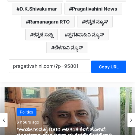
D.K.Shivakumar
Pragativahini News
Ramanagara RTO
ಕನ್ನಡ ನ್ಯೂಸ್
ಕನ್ನಡ ಸುದ್ದಿ
ಪ್ರಗತಿವಾಹಿನಿ ನ್ಯೂಸ್
ಬೆಳಗಾವಿ ನ್ಯೂಸ್
Copy URL
Politics
Politics
6 hours ago
*ಹೊರಟ್ಟಿಯವರಿಂದ ರಾಜೀನಾಮೆ ಪಡೆದ ಸರ್ಕಾರದ ನಡೆ
6 hours ago