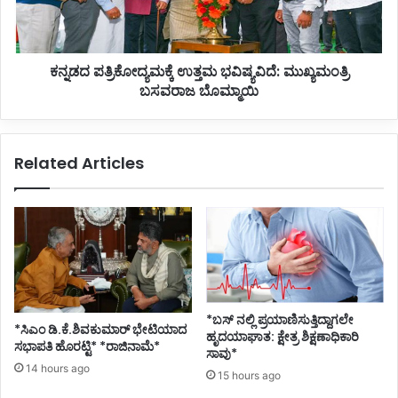
ಮ
ತ್
ಗಾ
ರಿ
ರಿ
ಕೋ
ಕನ್ನಡದ ಪತ್ರಿಕೋದ್ಯಮಕ್ಕೆ ಉತ್ತಮ ಭವಿಷ್ಯವಿದೆ: ಮುಖ್ಯಮಂತ್ರಿ
ಗೆ
ದ್
ಗು
ಬಸವರಾಜ ಬೊಮ್ಮಾಯಿ
ಯ
ದ್
ಮ
ದ
ಕ್
ಲಿ
ಕೆ
Related Articles
ಪೂ
ಉ
ಜೆ
ತ್
ತ
ಮ
ಭ
ವಿ
ಷ್
ಯ
ವಿ
*ಬಸ್ ನಲ್ಲಿ ಪ್ರಯಾಣಿಸುತ್ತಿದ್ದಾಗಲೇ
*ಸಿಎಂ ಡಿ.ಕೆ.ಶಿವಕುಮಾರ್ ಭೇಟಿಯಾದ
ದೆ
ಹೃದಯಾಘಾತ: ಕ್ಷೇತ್ರ ಶಿಕ್ಷಣಾಧಿಕಾರಿ
ಸಭಾಪತಿ ಹೊರಟ್ಟಿ* *ರಾಜಿನಾಮೆ*
:
ಸಾವು*
14 hours ago
ಮು
15 hours ago
ಖ್