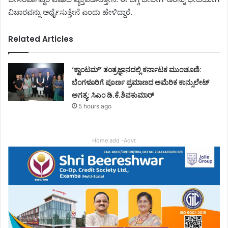
ವಿಚಾರವನ್ನು ಅರ್ಥೈಸುತ್ತೇನೆ ಎಂದು ಹೇಳಿದ್ದಾರೆ.
Related Articles
‘ಕ್ವಾಂಟಮ್’ ತಂತ್ರಜ್ಞಾನದಲ್ಲಿ ಕರ್ನಾಟಕ ಮುಂಚೂಣಿ:
ಬೆಂಗಳೂರಿಗೆ ಪೂರ್ಣ ಪ್ರಮಾಣದ ಅಮೆರಿಕ ಕಾನ್ಸುಲೇಟ್
ಅಗತ್ಯ: ಸಿಎಂ ಡಿ.ಕೆ.ಶಿವಕುಮಾರ್
5 hours ago
Home add -Advt