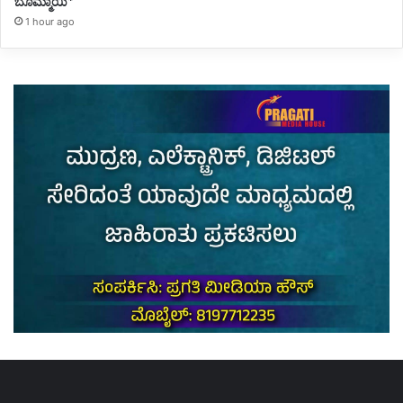
ಬೊಮ್ಮಾಯಿ*
1 hour ago