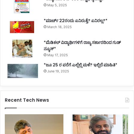
May 5, 2025
*ಮಾರ್ಚ್ 22ರಂದು ಏನಿರುತ್ತೆ? ಏನಿರಲ್ಲ?*
March 18, 2025
*ಮೆಡಿಕಲ್ ವಿದ್ಯಾರ್ಥಿಗಳಿಗೆ ರಾಜ್ಯ ಸರ್ಕಾರದಿಂದ ಗುಡ್
ನ್ಯೂಸ್*
May 17, 2025
*ಜೂ 25 ರ ವರೆಗೆ ಎಲ್ಲೆಲ್ಲಿ ಮಳೆ? ಇಲ್ಲಿದೆ ಮಾಹಿತಿ*
June 19, 2025
Recent Tech News