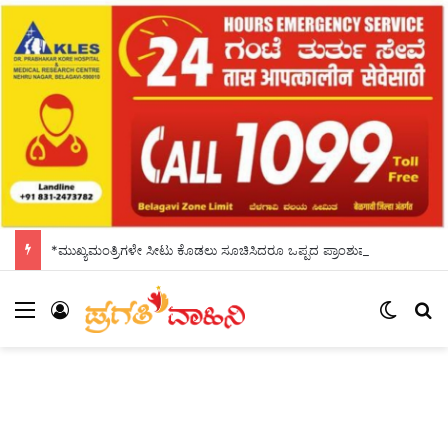
*ಮುಖ್ಯಮಂತ್ರಿಗಳೇ ಸೀಟು ಕೊಡಲು ಸೂಚಿಸಿದರೂ ಒಪ್ಪದ ಪ್ರಾಂಶುಪಾಲರು!ಶಾಲಾದಿನಗಳನ್ನು ಸ್ಮರಿಸಿದ ಸಿಎಂ*
Menu
Log In
Switch
S