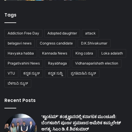
Tags
Addiction Free Day
Adopted daughter
attack
belagavi news
Congress candidate
D.K.Shivakumar
Havyaka habba
Kannada News
King cobra
Loka adalath
Pragativahini News
Rayabhaga
Vidhanaparishath election
VTU
ಕನ್ನಡ ನ್ಯೂಸ್
ಕನ್ನಡ ಸುದ್ದಿ
ಪ್ರಗತಿವಾಹಿನಿ ನ್ಯೂಸ್
ಬೆಳಗಾವಿ ನ್ಯೂಸ್
Recent Posts
‘ಕ್ವಾಂಟಮ್’ ತಂತ್ರಜ್ಞಾನದಲ್ಲಿ ಕರ್ನಾಟಕ ಮುಂಚೂಣಿ:
ಬೆಂಗಳೂರಿಗೆ ಪೂರ್ಣ ಪ್ರಮಾಣದ ಅಮೆರಿಕ ಕಾನ್ಸುಲೇಟ್
ಅಗತ್ಯ: ಸಿಎಂ ಡಿ.ಕೆ.ಶಿವಕುಮಾರ್