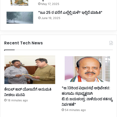
May 17, 2025
*ಜೂ 25 ರ ವರೆಗೆ ಎಲ್ಲೆಲ್ಲಿ ಮಳೆ? ಇಲ್ಲಿದೆ ಮಾಹಿತಿ*
June 19, 2025
Recent Tech News
*ಆ.13ರಿಂದ ವಿಧಾನಸಭೆ ಅಧಿವೇಶನ:
ಕೇಬಲ್ ಕಾರ್ ಯೋಜನೆಗೆ ಅನುಮತಿ
ಹಂಗಾಮಿ ಸಭಾಧ್ಯಕ್ಷರಾಗಿ
ನೀಡಲು ಮನವಿ
ಟಿ.ಬಿ.ಜಯಚಂದ್ರ: ನಾಳೆಯಿಂದ ಕರ್ತವ್ಯ
18 minutes ago
ನಿರ್ವಹಣೆ*
54 minutes ago