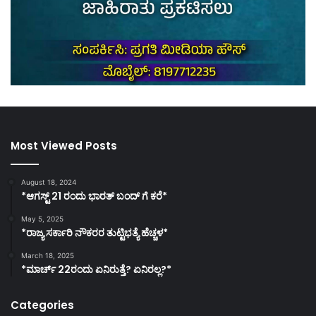
Most Viewed Posts
August 18, 2024
*ಆಗಸ್ಟ್ 21 ರಂದು ಭಾರತ್‌ ಬಂದ್‌ ಗೆ ಕರೆ*
May 5, 2025
*ರಾಜ್ಯ ಸರ್ಕಾರಿ ನೌಕರರ ತುಟ್ಟಿಭತ್ಯೆ ಹೆಚ್ಚಳ*
March 18, 2025
*ಮಾರ್ಚ್ 22ರಂದು ಏನಿರುತ್ತೆ? ಏನಿರಲ್ಲ?*
Categories