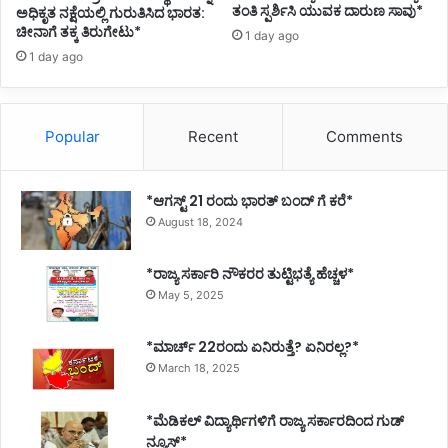
ತಂತಿ ಸ್ಪರ್ಶಿಸಿ ಯುವಕ ದಾರುಣ ಸಾವು*
ಅಧಿಕೃತ ನಕ್ಷೆಯಲ್ಲಿ ಗುರುತಿಸಿದ ಭಾರತ:
ಹೊ
ಚೀನಾಗೆ ತಕ್ಕ ತಿರುಗೇಟು*
ಳಿ
1 day ago
ಘೋ
1 day ago
ಷ
ಣೆ
Popular
Recent
Comments
*ಆಗಸ್ಟ್ 21 ರಂದು ಭಾರತ್‌ ಬಂದ್‌ ಗೆ ಕರೆ*
August 18, 2024
*ರಾಜ್ಯ ಸರ್ಕಾರಿ ನೌಕರರ ತುಟ್ಟಿಭತ್ಯೆ ಹೆಚ್ಚಳ*
May 5, 2025
*ಮಾರ್ಚ್ 22ರಂದು ಏನಿರುತ್ತೆ? ಏನಿರಲ್ಲ?*
March 18, 2025
*ಮೆಡಿಕಲ್ ವಿದ್ಯಾರ್ಥಿಗಳಿಗೆ ರಾಜ್ಯ ಸರ್ಕಾರದಿಂದ ಗುಡ್
ನ್ಯೂಸ್*