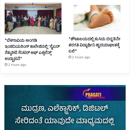
*ಶೌಚಾಲಯದಲ್ಲಿ ಕುಸಿದು ಬಿದ್ದ 8ನೇ
*ಬೆಳಗಾವಿಯ ಅಂಗಡಿ
ತರಗತಿ ವಿದ್ಯಾರ್ಥಿನಿ ಹೃದಯಾಘಾತಕ್ಕೆ
ಇಂಜಿನಿಯರಿಂಗ್ ಕಾಲೇಜಿನಲ್ಲಿ ‘ಸೈಬರ್
ಬಲಿ*
ಸೆಕ್ಯುರಿಟಿ ಸೆಂಟರ್ ಆಫ್ ಎಕ್ಸಲೆನ್ಸ್’
2 hours ago
ಉದ್ಘಾಟನೆ*
2 hours ago