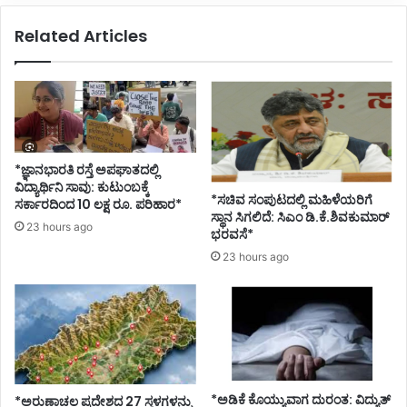
ನಾ
Related Articles
ನು
.
.
.
.
ಆ
ಗ
*ಜ್ಞಾನಭಾರತಿ ರಸ್ತೆ ಅಪಘಾತದಲ್ಲಿ
ಲಿ
ವಿದ್ಯಾರ್ಥಿನಿ ಸಾವು: ಕುಟುಂಬಕ್ಕೆ
ಕ್
*ಸಚಿವ ಸಂಪುಟದಲ್ಲಿ ಮಹಿಳೆಯರಿಗೆ
ಸರ್ಕಾರದಿಂದ 10 ಲಕ್ಷ ರೂ. ಪರಿಹಾರ*
ಕೂ
ಸ್ಥಾನ ಸಿಗಲಿದೆ: ಸಿಎಂ ಡಿ.ಕೆ.ಶಿವಕುಮಾರ್
ಸಿ
23 hours ago
ಭರವಸೆ*
ದ್
23 hours ago
ದ
-
ಸ
ತೀ
ಶ್
ಜಾ
ರ
*ಅಡಿಕೆ ಕೊಯ್ಯುವಾಗ ದುರಂತ: ವಿದ್ಯುತ್
ಕಿ
*ಅರುಣಾಚಲ ಪ್ರದೇಶದ 27 ಸ್ಥಳಗಳನ್ನು