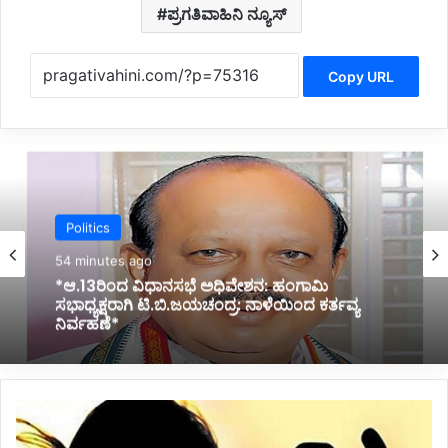
ಪ್ರಗತಿವಾಹಿನಿ ನ್ಯೂಸ್
Copy URL
Education
Politics
2 hours ago
*ಬೆಳಗಾವಿಯ ಅಂಗಡಿ ಇಂಜಿನಿಯರಿಂಗ್ ಕಾಲೇಜಿನಲ್ಲಿ
54 minutes ago
‘ಸೈಬರ್ ಸೆಕ್ಯುರಿಟಿ ಸೆಂಟರ್ ಆಫ್ ಎಕ್ಸಲೆನ್ಸ್’ ಉದ್ಘಾಟನೆ*
ಮ
*ಆ.13ರಿಂದ ವಿಧಾನಸಭೆ ಅಧಿವೇಶನ: ಹಂಗಾಮಿ
ಹಿ
ಸಭಾಧ್ಯಕ್ಷರಾಗಿ ಟಿ.ಬಿ.ಜಯಚಂದ್ರ: ನಾಳೆಯಿಂದ ಕರ್ತವ್ಯ