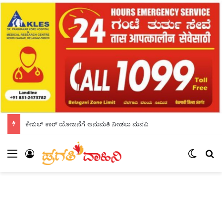
ಕೇಬಲ್ ಕಾರ್ ಯೋಜನೆಗೆ ಅನುಮತಿ ನೀಡಲು ಮನವಿ
Menu
Log In
Switch
S