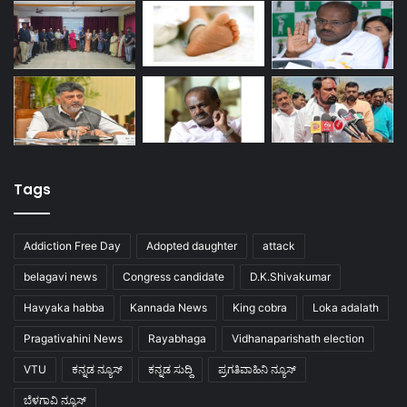
Tags
Addiction Free Day
Adopted daughter
attack
belagavi news
Congress candidate
D.K.Shivakumar
Havyaka habba
Kannada News
King cobra
Loka adalath
Pragativahini News
Rayabhaga
Vidhanaparishath election
VTU
ಕನ್ನಡ ನ್ಯೂಸ್
ಕನ್ನಡ ಸುದ್ದಿ
ಪ್ರಗತಿವಾಹಿನಿ ನ್ಯೂಸ್
ಬೆಳಗಾವಿ ನ್ಯೂಸ್