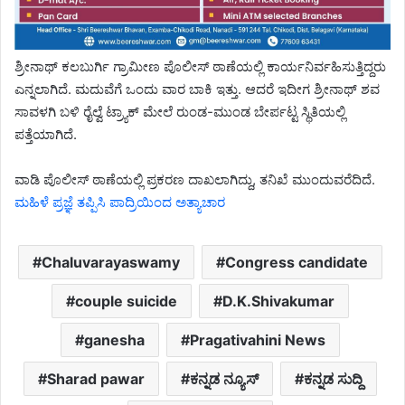
ಶ್ರೀನಾಥ್ ಕಲಬುರ್ಗಿ ಗ್ರಾಮೀಣ ಪೊಲೀಸ್ ಠಾಣೆಯಲ್ಲಿ ಕಾರ್ಯನಿರ್ವಹಿಸುತ್ತಿದ್ದರು
ಎನ್ನಲಾಗಿದೆ. ಮದುವೆಗೆ ಒಂದು ವಾರ ಬಾಕಿ ಇತ್ತು. ಆದರೆ ಇದೀಗ ಶ್ರೀನಾಥ್ ಶವ
ಸಾವಳಗಿ ಬಳಿ ರೈಲ್ವೆ ಟ್ರ್ಯಾಕ್ ಮೇಲೆ ರುಂಡ-ಮುಂಡ ಬೇರ್ಪಟ್ಟ ಸ್ಥಿತಿಯಲ್ಲಿ
ಪತ್ತೆಯಾಗಿದೆ.
ವಾಡಿ ಪೊಲೀಸ್ ಠಾಣೆಯಲ್ಲಿ ಪ್ರಕರಣ ದಾಖಲಾಗಿದ್ದು, ತನಿಖೆ ಮುಂದುವರೆದಿದೆ.
ಮಹಿಳೆ ಪ್ರಜ್ಞೆ ತಪ್ಪಿಸಿ ಪಾದ್ರಿಯಿಂದ ಅತ್ಯಾಚಾರ
Chaluvarayaswamy
Congress candidate
couple suicide
D.K.Shivakumar
ganesha
Pragativahini News
Sharad pawar
ಕನ್ನಡ ನ್ಯೂಸ್
ಕನ್ನಡ ಸುದ್ದಿ