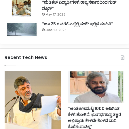
*ಮೆಡಿಕಲ್ ವಿದ್ಯಾರ್ಥಿಗಳಿಗೆ ರಾಜ್ಯ ಸರ್ಕಾರದಿಂದ ಗುಡ್
ನ್ಯೂಸ್*
May 17, 2025
*ಜೂ 25 ರ ವರೆಗೆ ಎಲ್ಲೆಲ್ಲಿ ಮಳೆ? ಇಲ್ಲಿದೆ ಮಾಹಿತಿ*
June 19, 2025
Recent Tech News
*ಅಂತರ್ಜಲಮಟ್ಟ 1000 ಅಡಿಗಿಂತ
ಕೆಳಗೆ ಹೋಗಿದೆ; ಭೂಗರ್ಭಶಾಸ್ತ್ರ ತಜ್ಞರ
ಅಭಿಪ್ರಾಯ ಕೇಳದೇ ಕೊಳವೆ ಬಾವಿ
ಕೊರೆಸುವಂತಿಲ್ಲ*