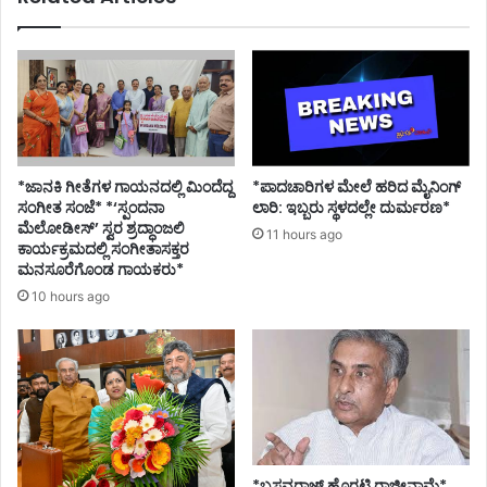
*ಜಾನಕಿ ಗೀತೆಗಳ ಗಾಯನದಲ್ಲಿ ಮಿಂದೆದ್ದ
*ಪಾದಚಾರಿಗಳ ಮೇಲೆ ಹರಿದ ಮೈನಿಂಗ್
ಸಂಗೀತ ಸಂಜೆ* *‘ಸ್ಪಂದನಾ
ಲಾರಿ: ಇಬ್ಬರು ಸ್ಥಳದಲ್ಲೇ ದುರ್ಮರಣ*
ಮೆಲೋಡೀಸ್’ ಸ್ವರ ಶ್ರದ್ಧಾಂಜಲಿ
11 hours ago
ಕಾರ್ಯಕ್ರಮದಲ್ಲಿ ಸಂಗೀತಾಸಕ್ತರ
ಮನಸೂರೆಗೊಂಡ ಗಾಯಕರು*
10 hours ago
*ಬಸವರಾಜ್ ಹೊರಟ್ಟಿ ರಾಜೀನಾಮೆ*