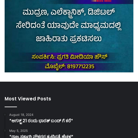
Most Viewed Posts
August 18, 2024
*ಆಗಸ್ಟ್ 21 ರಂದು ಭಾರತ್‌ ಬಂದ್‌ ಗೆ ಕರೆ*
May 5, 2025
*ರಾಜ್ಯ ಸರ್ಕಾರಿ ನೌಕರರ ತುಟ್ಟಿಭತ್ಯೆ ಹೆಚ್ಚಳ*