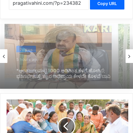
Copy URL
Politics
6 hours ago
*ಹೊರಟ್ಟಿಯವರಿಂದ ರಾಜೀನಾಮೆ ಪಡೆದ ಸರ್ಕಾರದ ನಡೆ
ಪರಿಷತ್ ಇಹಾಸದಲ್ಲಿ ಕಪ್ಪು ಚುಕ್ಕೆ:ಬಸವರಾಜ ಬೊಮ್ಮಾಯಿ*
*ಸಮುದಾಯ
ಭವನ
ನಿರ್ಮಾಣಕ್ಕೆ
ಪೂಜೆ
ನೆರವೇರಿಸಿದ