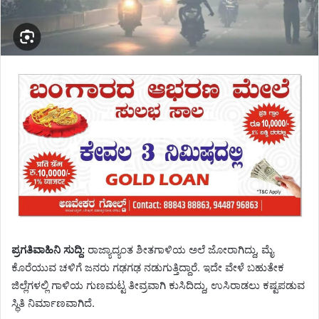
ಪ್ರಗತಿವಾಹಿನಿ ಸುದ್ದಿ:
ರಾಜ್ಯಾದ್ಯಂತ ಶೀತಗಾಳಿಯ ಅಲೆ ಜೋರಾಗಿದ್ದು, ಮೈ
ಕೊರೆಯುವ ಚಳಿಗೆ ಜನರು ಗಢಗಢ ನಡುಗುತ್ತಿದ್ದಾರೆ. ಇದೇ ವೇಳೆ ಬಹುತೇಕ
ಜಿಲ್ಲೆಗಳಲ್ಲಿ ಗಾಳಿಯ ಗುಣಮಟ್ಟ ತೀವ್ರವಾಗಿ ಕುಸಿದಿದ್ದು, ಉಸಿರಾಡಲು ಕಷ್ಟಪಡುವ
ಸ್ಥಿತಿ ನಿರ್ಮಾಣವಾಗಿದೆ.