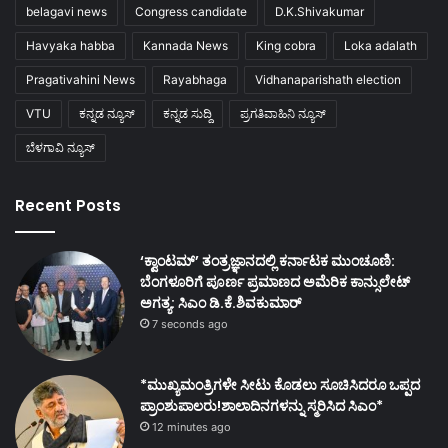
belagavi news
Congress candidate
D.K.Shivakumar
Havyaka habba
Kannada News
King cobra
Loka adalath
Pragativahini News
Rayabhaga
Vidhanaparishath election
VTU
ಕನ್ನಡ ನ್ಯೂಸ್
ಕನ್ನಡ ಸುದ್ದಿ
ಪ್ರಗತಿವಾಹಿನಿ ನ್ಯೂಸ್
ಬೆಳಗಾವಿ ನ್ಯೂಸ್
Recent Posts
‘ಕ್ವಾಂಟಮ್’ ತಂತ್ರಜ್ಞಾನದಲ್ಲಿ ಕರ್ನಾಟಕ ಮುಂಚೂಣಿ:
ಬೆಂಗಳೂರಿಗೆ ಪೂರ್ಣ ಪ್ರಮಾಣದ ಅಮೆರಿಕ ಕಾನ್ಸುಲೇಟ್
ಅಗತ್ಯ: ಸಿಎಂ ಡಿ.ಕೆ.ಶಿವಕುಮಾರ್
7 seconds ago
*ಮುಖ್ಯಮಂತ್ರಿಗಳೇ ಸೀಟು ಕೊಡಲು ಸೂಚಿಸಿದರೂ ಒಪ್ಪದ
ಪ್ರಾಂಶುಪಾಲರು!ಶಾಲಾದಿನಗಳನ್ನು ಸ್ಮರಿಸಿದ ಸಿಎಂ*
12 minutes ago