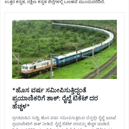
ಉತ್ತರ ಕನ್ನಡ, ದಕ್ಷಿಣ ಕನ್ನಡ ಜಿಲ್ಲೆಗಳಲ್ಲಿ ಒಣಹವೆ ಮುಂದುವರೆದಿದೆ.