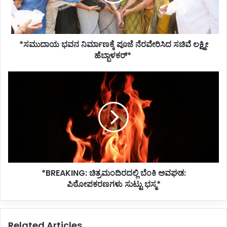
ಸಚಿವೆ
ಲಕ್ಷ್ಮೀ
ಹೆಬ್ಬಾಳಕರ್‌*
*ಸಮುದಾಯ ಭವನ ನಿರ್ಮಾಣಕ್ಕೆ ಪೂಜೆ ನೆರವೇರಿಸಿದ ಸಚಿವೆ ಲಕ್ಷ್ಮೀ
ಹೆಬ್ಬಾಳಕರ್‌*
*BREAKING:
ಚಿತ್ರಮಂದಿರದಲ್ಲಿ
ಬೆಂಕಿ
ಅವಘಡ:
ಪಿಠೋಪಕರಣಗಳು
ಸುಟ್ಟು
ಭಸ್ಮ*
*BREAKING: ಚಿತ್ರಮಂದಿರದಲ್ಲಿ ಬೆಂಕಿ ಅವಘಡ:
ಪಿಠೋಪಕರಣಗಳು ಸುಟ್ಟು ಭಸ್ಮ*
Related Articles