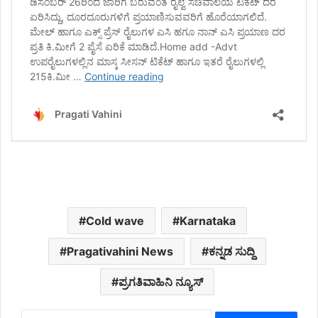
Cold wave
Karnataka
Pragativahini News
ಕನ್ನಡ ಸುದ್ದಿ
ಪ್ರಗತಿವಾಹಿನಿ ನ್ಯೂಸ್