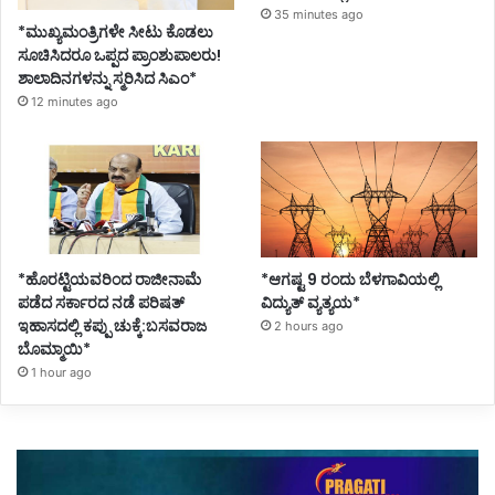
35 minutes ago
*ಮುಖ್ಯಮಂತ್ರಿಗಳೇ ಸೀಟು ಕೊಡಲು
ಸೂಚಿಸಿದರೂ ಒಪ್ಪದ ಪ್ರಾಂಶುಪಾಲರು!
ಶಾಲಾದಿನಗಳನ್ನು ಸ್ಮರಿಸಿದ ಸಿಎಂ*
12 minutes ago
*ಹೊರಟ್ಟಿಯವರಿಂದ ರಾಜೀನಾಮೆ
*ಆಗಷ್ಟ 9 ರಂದು ಬೆಳಗಾವಿಯಲ್ಲಿ
ಪಡೆದ ಸರ್ಕಾರದ ನಡೆ ಪರಿಷತ್
ವಿದ್ಯುತ್ ವ್ಯತ್ಯಯ*
ಇಹಾಸದಲ್ಲಿ ಕಪ್ಪು ಚುಕ್ಕೆ:ಬಸವರಾಜ
2 hours ago
ಬೊಮ್ಮಾಯಿ*
1 hour ago