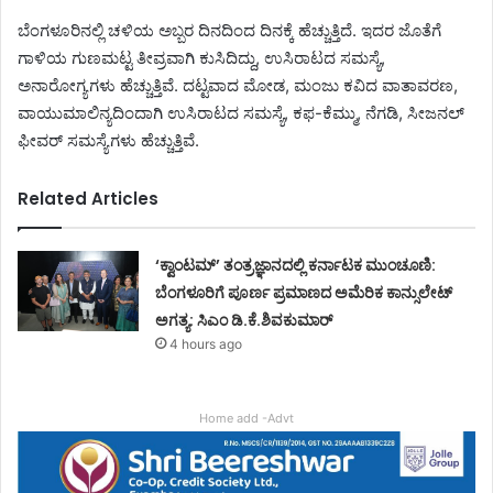
ಬೆಂಗಳೂರಿನಲ್ಲಿ ಚಳಿಯ ಅಬ್ಬರ ದಿನದಿಂದ ದಿನಕ್ಕೆ ಹೆಚ್ಚುತ್ತಿದೆ. ಇದರ ಜೊತೆಗೆ
ಗಾಳಿಯ ಗುಣಮಟ್ಟ ತೀವ್ರವಾಗಿ ಕುಸಿದಿದ್ದು, ಉಸಿರಾಟದ ಸಮಸ್ಯೆ,
ಅನಾರೋಗ್ಯಗಳು ಹೆಚ್ಚುತ್ತಿವೆ. ದಟ್ಟವಾದ ಮೋಡ, ಮಂಜು ಕವಿದ ವಾತಾವರಣ,
ವಾಯುಮಾಲಿನ್ಯದಿಂದಾಗಿ ಉಸಿರಾಟದ ಸಮಸ್ಯೆ, ಕಫ-ಕೆಮ್ಮು, ನೆಗಡಿ, ಸೀಜನಲ್
ಫೀವರ್ ಸಮಸ್ಯೆಗಳು ಹೆಚ್ಚುತ್ತಿವೆ.
Related Articles
‘ಕ್ವಾಂಟಮ್’ ತಂತ್ರಜ್ಞಾನದಲ್ಲಿ ಕರ್ನಾಟಕ ಮುಂಚೂಣಿ:
ಬೆಂಗಳೂರಿಗೆ ಪೂರ್ಣ ಪ್ರಮಾಣದ ಅಮೆರಿಕ ಕಾನ್ಸುಲೇಟ್
ಅಗತ್ಯ: ಸಿಎಂ ಡಿ.ಕೆ.ಶಿವಕುಮಾರ್
4 hours ago
Home add -Advt