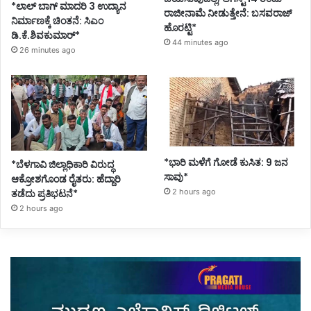
*ಲಾಲ್ ಬಾಗ್ ಮಾದರಿ 3 ಉದ್ಯಾನ
ರಾಜೀನಾಮೆ ನೀಡುತ್ತೇನೆ: ಬಸವರಾಜ್
ನಿರ್ಮಾಣಕ್ಕೆ ಚಿಂತನೆ: ಸಿಎಂ
ಹೊರಟ್ಟಿ*
ಡಿ.ಕೆ.ಶಿವಕುಮಾರ್*
44 minutes ago
26 minutes ago
*ಭಾರಿ ಮಳೆಗೆ ಗೋಡೆ ಕುಸಿತ: 9 ಜನ
*ಬೆಳಗಾವಿ ಜಿಲ್ಲಾಧಿಕಾರಿ ವಿರುದ್ಧ
ಸಾವು*
ಆಕ್ರೋಶಗೊಂಡ ರೈತರು: ಹೆದ್ದಾರಿ
ತಡೆದು ಪ್ರತಿಭಟನೆ*
2 hours ago
2 hours ago