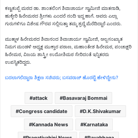
ಕಣ್ವಕುಪ್ಪೆ ಮಠದ ಡಾ. ಶಾಂತಲಿಂಗ ಶಿವಾಚಾರ್ಯ ಸ್ವಾಮೀಜಿ ಮಾತನಾಡಿ,
ಹುಕ್ಕೇರಿ ಹಿರೇಮಠದ ಶ್ರೀಗಳು ಎಂದರೆ ನಂದಿ ಇದ್ದ ಹಾಗೆ. ಅವರು ಎಲ್ಲಾ
ಗುರುಗಳಿಗೂ ವಿಶೇಷ ಗೌರವ ಸಲ್ಲಿಸುತ್ತಾ ತಮ್ಮ ಶ್ರದ್ಧೆ ಮೆರೆದಿದ್ದಾರೆ ಎಂದರು.
ಮುತ್ನಾಳ ಹಿರೇಮಠದ ಶಿವಾನಂದ ಶಿವಾಚಾರ್ಯ ಸ್ವಾಮೀಜಿ, ಅಲ್ಪಸಂಖ್ಯಾತ
ನಿಮಗ ಮಂಡಳಿ ಅಧ್ಯಕ್ಷ ಮುಕ್ತಾರ ಪಠಾಣ, ಮಹಾಂತೇಶ ಹಿರೇಮಠ, ಪಂಚಾಕ್ಷರಿ
ಹಿರೇಮಠ, ವಿಜಯ ಶಾಸ್ತ್ರೀ ಉದೋಶಿಮಠ ಸೇರಿದಂತೆ ಇನ್ನಿತರರು
ಉಪಸ್ಥಿತರಿದ್ದರು.
ಬದಲಾಗಲಿದ್ದಾರಾ ಶಿಕ್ಷಣ ಸಚಿವರು; ಬಸವರಾಜ್ ಹೊರಟ್ಟಿ ಹೇಳಿದ್ದೇನು?
attack
Basavaraj Bommai
Congress candidate
D.K.Shivakumar
Kannada News
Karnataka
Pragativahini News
Rayabhaga