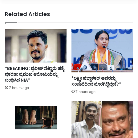
ಹೊ
ಯೆ
ರ
ಪ್
Related Articles
ಟ್
ರ
ಟಿ
ಕ
ಹೇ
ರ
ಳಿ
ಣ
ದ್
;
ದೇ
ಆ
ನು
ರೋ
?
ಪಿ
ಪ
*BREAKING: ಪ್ರವೀಣ್ ನೆಟ್ಟಾರು ಹತ್ಯೆ
ತ್
ಪ್ರಕರಣ: ಪ್ರಮುಖ ಆರೋಪಿಯನ್ನು
*ಲಕ್ಷ್ಮೀ ಹೆಬ್ಬಾಳಕರ್ ಅವರನ್ನು
ನಿ
ಬಂಧಿಸಿದ NIA*
ಸಂಪುಟದಿಂದ ಹೊರಗಿಟ್ಟಿದ್ದೇಕೆ?*
ಹೇ
7 hours ago
7 hours ago
ಳಿ
ದ್
ದೇ
ನು
?