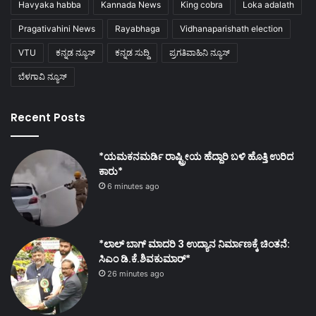
Havyaka habba
Kannada News
King cobra
Loka adalath
Pragativahini News
Rayabhaga
Vidhanaparishath election
VTU
ಕನ್ನಡ ನ್ಯೂಸ್
ಕನ್ನಡ ಸುದ್ದಿ
ಪ್ರಗತಿವಾಹಿನಿ ನ್ಯೂಸ್
ಬೆಳಗಾವಿ ನ್ಯೂಸ್
Recent Posts
*ಯಮಕನಮರ್ಡಿ ರಾಷ್ಟ್ರೀಯ ಹೆದ್ದಾರಿ ಬಳಿ ಹೊತ್ತಿ ಉರಿದ
ಕಾರು*
6 minutes ago
*ಲಾಲ್ ಬಾಗ್ ಮಾದರಿ 3 ಉದ್ಯಾನ ನಿರ್ಮಾಣಕ್ಕೆ ಚಿಂತನೆ:
ಸಿಎಂ ಡಿ.ಕೆ.ಶಿವಕುಮಾರ್*
26 minutes ago