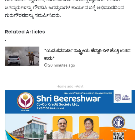
ಜಗದ್ಗುರುಗಳನ್ನು ಗೌರವಿಸಿ ಜಗದ್ಗುರುಗಳ ಕಾರ್ಯದ ಬಗ್ಗೆ ಅಭಿಮಾನದಿಂದ
ಗುರುಗೌರವವನ್ನು ಸಮರ್ಪಿಸಿದರು.
Related Articles
*ಯಮಕನಮರ್ಡಿ ರಾಷ್ಟ್ರೀಯ ಹೆದ್ದಾರಿ ಬಳಿ ಹೊತ್ತಿ ಉರಿದ
ಕಾರು*
20 minutes ago
Home add -Advt