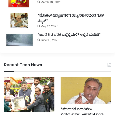
March 18, 2025
*ಮೆಡಿಕಲ್ ವಿದ್ಯಾರ್ಥಿಗಳಿಗೆ ರಾಜ್ಯ ಸರ್ಕಾರದಿಂದ ಗುಡ್
ನ್ಯೂಸ್*
May 17, 2025
*ಜೂ 25 ರ ವರೆಗೆ ಎಲ್ಲೆಲ್ಲಿ ಮಳೆ? ಇಲ್ಲಿದೆ ಮಾಹಿತಿ*
June 19, 2025
Recent Tech News
*ಮುಜುಗರ ಎದುರಿಸಲು
ಬಯಸುವುದಿಲ್ಲ; ಆಗಸ್ಟ್ 14 ರಂದು