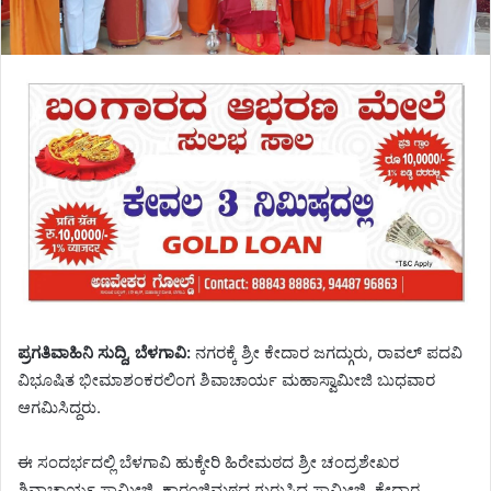
ಪ್ರಗತಿವಾಹಿನಿ ಸುದ್ದಿ, ಬೆಳಗಾವಿ:
‌ನಗರಕ್ಕೆ ಶ್ರೀ ಕೇದಾರ ಜಗದ್ಗುರು, ರಾವಲ್ ಪದವಿ
ವಿಭೂಷಿತ ಭೀಮಾಶಂಕರಲಿಂಗ ಶಿವಾಚಾರ್ಯ ಮಹಾಸ್ವಾಮೀಜಿ ಬುಧವಾರ
ಆಗಮಿಸಿದ್ದರು.
ಈ ಸಂದರ್ಭದಲ್ಲಿ ಬೆಳಗಾವಿ ಹುಕ್ಕೇರಿ ಹಿರೇಮಠದ ಶ್ರೀ ಚಂದ್ರಶೇಖರ
ಶಿವಾಚಾರ್ಯ ಸ್ವಾಮೀಜಿ, ಕಾರಂಜಿಮಠದ ಗುರುಸಿದ್ದ ಸ್ವಾಮೀಜಿ, ಕೇದಾರ