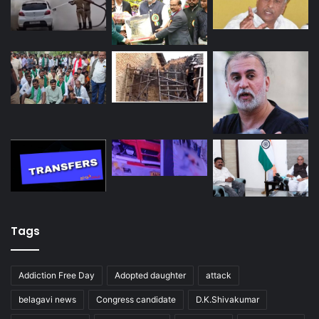
Tags
Addiction Free Day
Adopted daughter
attack
belagavi news
Congress candidate
D.K.Shivakumar