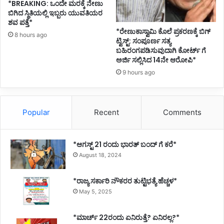
*BREAKING: ಒಂದೇ ಮರಕ್ಕೆ ನೇಣು
ಬಿಗಿದ ಸ್ಥಿತಿಯಲ್ಲಿ ಇಬ್ಬರು ಯುವತಿಯರ
ಶವ ಪತ್ತೆ*
*ರೇಣುಕಾಸ್ವಾಮಿ ಕೊಲೆ ಪ್ರಕರಣಕ್ಕೆ ಬಿಗ್
8 hours ago
ಟ್ವಿಸ್ಟ್: ಸಂಪೂರ್ಣ ಸತ್ಯ
ಬಹಿರಂಗಪಡಿಸುವುದಾಗಿ ಕೋರ್ಟ್ ಗೆ
ಅರ್ಜಿ ಸಲ್ಲಿಸಿದ 14ನೇ ಆರೋಪಿ*
9 hours ago
Popular
Recent
Comments
*ಆಗಸ್ಟ್ 21 ರಂದು ಭಾರತ್‌ ಬಂದ್‌ ಗೆ ಕರೆ*
August 18, 2024
*ರಾಜ್ಯ ಸರ್ಕಾರಿ ನೌಕರರ ತುಟ್ಟಿಭತ್ಯೆ ಹೆಚ್ಚಳ*
May 5, 2025
*ಮಾರ್ಚ್ 22ರಂದು ಏನಿರುತ್ತೆ? ಏನಿರಲ್ಲ?*