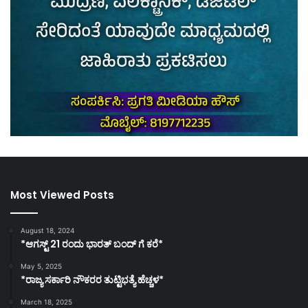
Most Viewed Posts
August 18, 2024
*ಆಗಸ್ಟ್ 21 ರಂದು ಭಾರತ್‌ ಬಂದ್‌ ಗೆ ಕರೆ*
May 5, 2025
*ರಾಜ್ಯ ಸರ್ಕಾರಿ ನೌಕರರ ತುಟ್ಟಿಭತ್ಯೆ ಹೆಚ್ಚಳ*
March 18, 2025