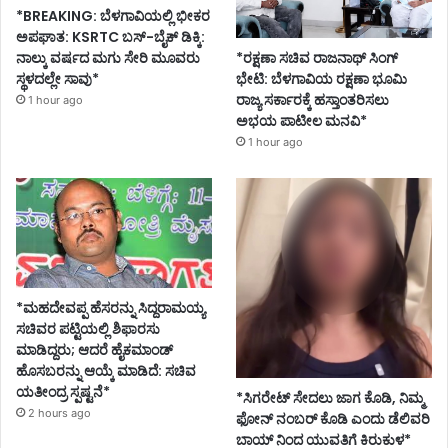
*BREAKING: ಬೆಳಗಾವಿಯಲ್ಲಿ ಭೀಕರ
ಅಪಘಾತ: KSRTC ಬಸ್-ಬೈಕ್ ಡಿಕ್ಕಿ:
ನಾಲ್ಕು ವರ್ಷದ ಮಗು ಸೇರಿ ಮೂವರು
*ರಕ್ಷಣಾ ಸಚಿವ ರಾಜನಾಥ್ ಸಿಂಗ್
ಸ್ಥಳದಲ್ಲೇ ಸಾವು*
ಭೇಟಿ: ಬೆಳಗಾವಿಯ ರಕ್ಷಣಾ ಭೂಮಿ
ರಾಜ್ಯ ಸರ್ಕಾರಕ್ಕೆ ಹಸ್ತಾಂತರಿಸಲು
1 hour ago
ಅಭಯ ಪಾಟೀಲ ಮನವಿ*
1 hour ago
*ಮಹದೇವಪ್ಪ ಹೆಸರನ್ನು ಸಿದ್ದರಾಮಯ್ಯ
ಸಚಿವರ ಪಟ್ಟಿಯಲ್ಲಿ ಶಿಫಾರಸು
ಮಾಡಿದ್ದರು; ಆದರೆ ಹೈಕಮಾಂಡ್
ಹೊಸಬರನ್ನು ಆಯ್ಕೆ ಮಾಡಿದೆ: ಸಚಿವ
ಯತೀಂದ್ರ ಸ್ಪಷ್ಟನೆ*
*ಸಿಗರೇಟ್ ಸೇದಲು ಜಾಗ ಕೊಡಿ, ನಿಮ್ಮ
2 hours ago
ಫೋನ್ ನಂಬರ್ ಕೊಡಿ ಎಂದು ಡೆಲಿವರಿ
ಬಾಯ್ ನಿಂದ ಯುವತಿಗೆ ಕಿರುಕುಳ*