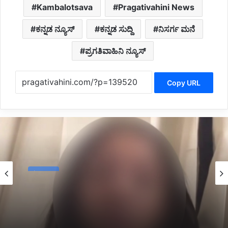
Kambalotsava
Pragativahini News
ಕನ್ನಡ ನ್ಯೂಸ್
ಕನ್ನಡ ಸುದ್ದಿ
ನಿಸರ್ಗ ಮನೆ
ಪ್ರಗತಿವಾಹಿನಿ ನ್ಯೂಸ್
Copy URL
Latest
3 hours ago
*ಸಿಗರೇಟ್ ಸೇದಲು ಜಾಗ ಕೊಡಿ, ನಿಮ್ಮ ಫೋನ್ ನಂಬರ್
ಕೊಡಿ ಎಂದು ಡೆಲಿವರಿ ಬಾಯ್ ನಿಂದ ಯುವತಿಗೆ ಕಿರುಕುಳ*