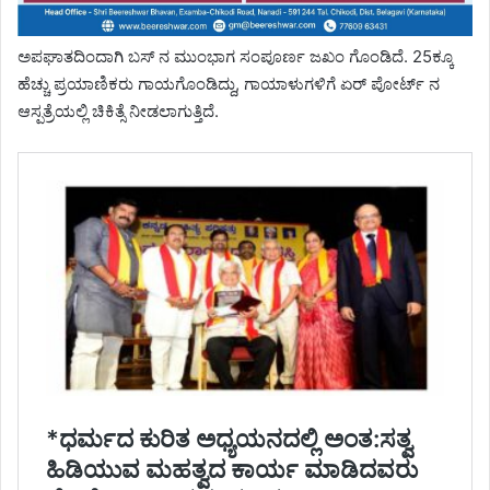
ಅಪಘಾತದಿಂದಾಗಿ ಬಸ್ ನ ಮುಂಭಾಗ ಸಂಪೂರ್ಣ ಜಖಂ ಗೊಂಡಿದೆ. 25ಕ್ಕೂ
ಹೆಚ್ಚು ಪ್ರಯಾಣಿಕರು ಗಾಯಗೊಂಡಿದ್ದು, ಗಾಯಾಳುಗಳಿಗೆ ಏರ್ ಪೋರ್ಟ್ ನ
ಆಸ್ಪತ್ರೆಯಲ್ಲಿ ಚಿಕಿತ್ಸೆ ನೀಡಲಾಗುತ್ತಿದೆ.