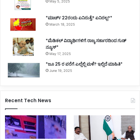
May 5, 2025
*ಮಾರ್ಚ್ 22ರಂದು ಏನಿರುತ್ತೆ? ಏನಿರಲ್ಲ?*
March 18, 2025
*ಮೆಡಿಕಲ್ ವಿದ್ಯಾರ್ಥಿಗಳಿಗೆ ರಾಜ್ಯ ಸರ್ಕಾರದಿಂದ ಗುಡ್
ನ್ಯೂಸ್*
May 17, 2025
*ಜೂ 25 ರ ವರೆಗೆ ಎಲ್ಲೆಲ್ಲಿ ಮಳೆ? ಇಲ್ಲಿದೆ ಮಾಹಿತಿ*
June 19, 2025
Recent Tech News