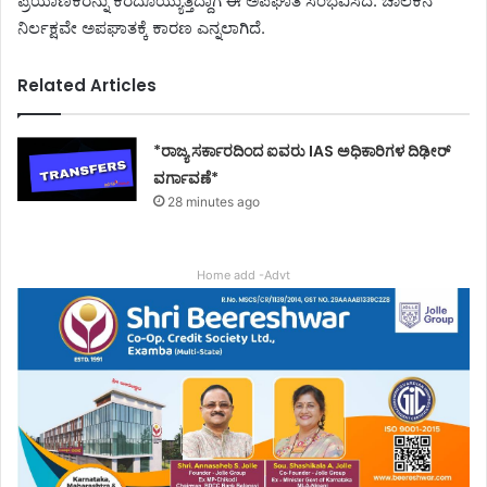
ಪ್ರಯಾಣಿಕರನ್ನು ಕರೆದೊಯ್ಯುತ್ತಿದ್ದಾಗ ಈ ಅಪಘಾತ ಸಂಭವಿಸಿದೆ. ಚಾಲಕನ
ನಿರ್ಲಕ್ಷವೇ ಅಪಘಾತಕ್ಕೆ ಕಾರಣ ಎನ್ನಲಾಗಿದೆ.
Related Articles
*ರಾಜ್ಯ ಸರ್ಕಾರದಿಂದ ಐವರು IAS ಅಧಿಕಾರಿಗಳ ದಿಢೀರ್
ವರ್ಗಾವಣೆ*
28 minutes ago
Home add -Advt