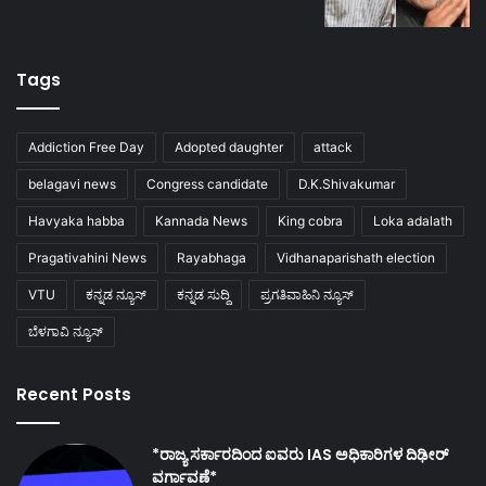
Tags
Addiction Free Day
Adopted daughter
attack
belagavi news
Congress candidate
D.K.Shivakumar
Havyaka habba
Kannada News
King cobra
Loka adalath
Pragativahini News
Rayabhaga
Vidhanaparishath election
VTU
ಕನ್ನಡ ನ್ಯೂಸ್
ಕನ್ನಡ ಸುದ್ದಿ
ಪ್ರಗತಿವಾಹಿನಿ ನ್ಯೂಸ್
ಬೆಳಗಾವಿ ನ್ಯೂಸ್
Recent Posts
*ರಾಜ್ಯ ಸರ್ಕಾರದಿಂದ ಐವರು IAS ಅಧಿಕಾರಿಗಳ ದಿಢೀರ್
ವರ್ಗಾವಣೆ*