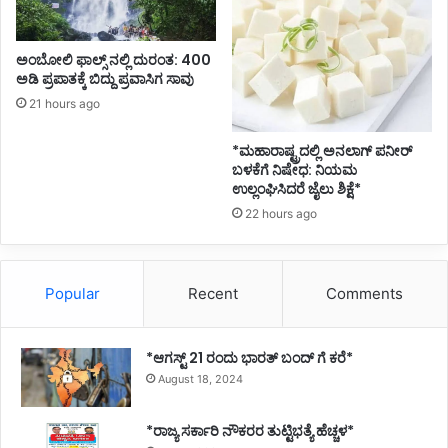
ಅಂಬೋಲಿ ಫಾಲ್ಸ್ ನಲ್ಲಿ ದುರಂತ: 400
ಅಡಿ ಪ್ರಪಾತಕ್ಕೆ ಬಿದ್ದು ಪ್ರವಾಸಿಗ ಸಾವು
21 hours ago
*ಮಹಾರಾಷ್ಟ್ರದಲ್ಲಿ ಅನಲಾಗ್ ಪನೀರ್
ಬಳಕೆಗೆ ನಿಷೇಧ: ನಿಯಮ
ಉಲ್ಲಂಘಿಸಿದರೆ ಜೈಲು ಶಿಕ್ಷೆ*
22 hours ago
Popular
Recent
Comments
*ಆಗಸ್ಟ್ 21 ರಂದು ಭಾರತ್‌ ಬಂದ್‌ ಗೆ ಕರೆ*
August 18, 2024
*ರಾಜ್ಯ ಸರ್ಕಾರಿ ನೌಕರರ ತುಟ್ಟಿಭತ್ಯೆ ಹೆಚ್ಚಳ*