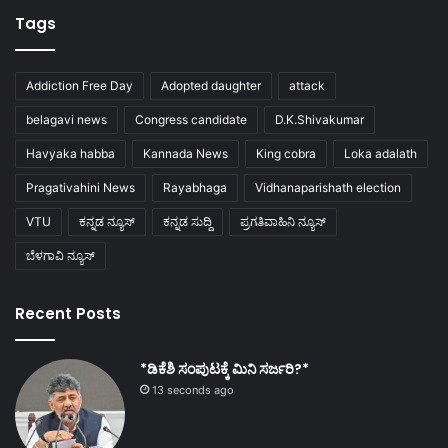
Tags
Addiction Free Day
Adopted daughter
attack
belagavi news
Congress candidate
D.K.Shivakumar
Havyaka habba
Kannada News
King cobra
Loka adalath
Pragativahini News
Rayabhaga
Vidhanaparishath election
VTU
ಕನ್ನಡ ನ್ಯೂಸ್
ಕನ್ನಡ ಸುದ್ದಿ
ಪ್ರಗತಿವಾಹಿನಿ ನ್ಯೂಸ್
ಬೆಳಗಾವಿ ನ್ಯೂಸ್
Recent Posts
*ಡಿಕೆಶಿ ಸಂಪುಟಕ್ಕೆ ಮಿನಿ ಸರ್ಜರಿ?*
13 seconds ago