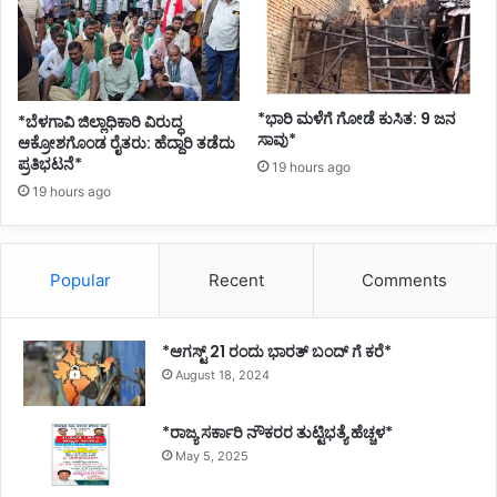
*ಭಾರಿ ಮಳೆಗೆ ಗೋಡೆ ಕುಸಿತ: 9 ಜನ
*ಬೆಳಗಾವಿ ಜಿಲ್ಲಾಧಿಕಾರಿ ವಿರುದ್ಧ
ಸಾವು*
ಆಕ್ರೋಶಗೊಂಡ ರೈತರು: ಹೆದ್ದಾರಿ ತಡೆದು
ಪ್ರತಿಭಟನೆ*
19 hours ago
19 hours ago
Popular
Recent
Comments
*ಆಗಸ್ಟ್ 21 ರಂದು ಭಾರತ್‌ ಬಂದ್‌ ಗೆ ಕರೆ*
August 18, 2024
*ರಾಜ್ಯ ಸರ್ಕಾರಿ ನೌಕರರ ತುಟ್ಟಿಭತ್ಯೆ ಹೆಚ್ಚಳ*
May 5, 2025