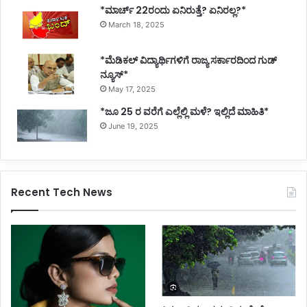
*ಮಾರ್ಚ್ 22ರಂದು ಏನಿರುತ್ತೆ? ಏನಿರಲ್ಲ?*
March 18, 2025
*ಮೆಡಿಕಲ್ ವಿದ್ಯಾರ್ಥಿಗಳಿಗೆ ರಾಜ್ಯ ಸರ್ಕಾರದಿಂದ ಗುಡ್
ನ್ಯೂಸ್*
May 17, 2025
*ಜೂ 25 ರ ವರೆಗೆ ಎಲ್ಲೆಲ್ಲಿ ಮಳೆ? ಇಲ್ಲಿದೆ ಮಾಹಿತಿ*
June 19, 2025
Recent Tech News