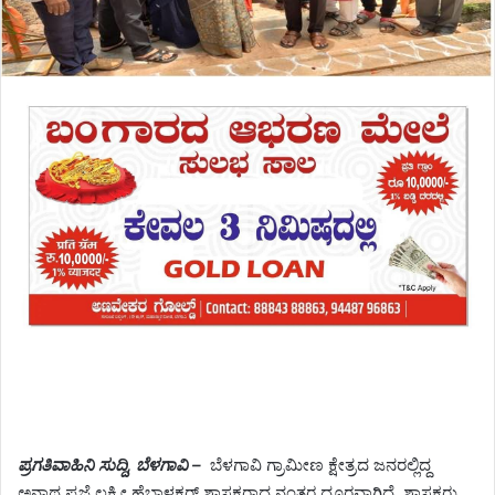
ಪ್ರಗತಿವಾಹಿನಿ ಸುದ್ದಿ, ಬೆಳಗಾವಿ –
ಬೆಳಗಾವಿ ಗ್ರಾಮೀಣ ಕ್ಷೇತ್ರದ ಜನರಲ್ಲಿದ್ದ
ಅನಾಥ ಪ್ರಜ್ಞೆ ಲಕ್ಷ್ಮೀ ಹೆಬ್ಬಾಳಕರ್ ಶಾಸಕರಾದ ನಂತರ ದೂರವಾಗಿದೆ. ಶಾಸಕರು