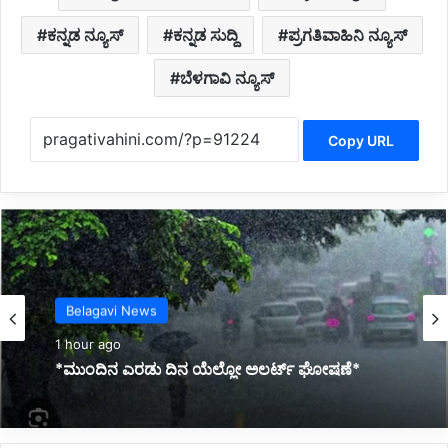
ಕನ್ನಡ ನ್ಯೂಸ್
ಕನ್ನಡ ಸುದ್ದಿ
ಪ್ರಗತಿವಾಹಿನಿ ನ್ಯೂಸ್
ಬೆಳಗಾವಿ ನ್ಯೂಸ್
Copy URL
Kannada News
2 hours ago
*ಐದು ಮಕ್ಕಳ ತಾಯಿಗೆ ಪ್ರೇಮಿ ಜೊತೆ ಮದುವೆ ಮಾಡಿಸಿದ
ಗಂಡ*