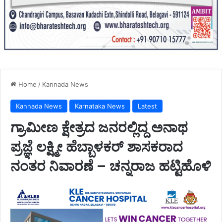
Home
/
Kannada News
Kannada News
Karnataka News
Latest
ಗ್ರಾಮೀಣ ಕ್ಷೇತ್ರದ ಜನರಲ್ಲಿದ್ದ ಅನಾಥ
ಪ್ರಜ್ಞೆ ​ಲಕ್ಷ್ಮೀ ಹೆಬ್ಬಾಳಕರ್ ಶಾಸಕರಾದ
ನಂತರ ನಿವಾರಣೆ – ಚನ್ನರಾಜ ಹಟ್ಟಿಹೊಳಿ