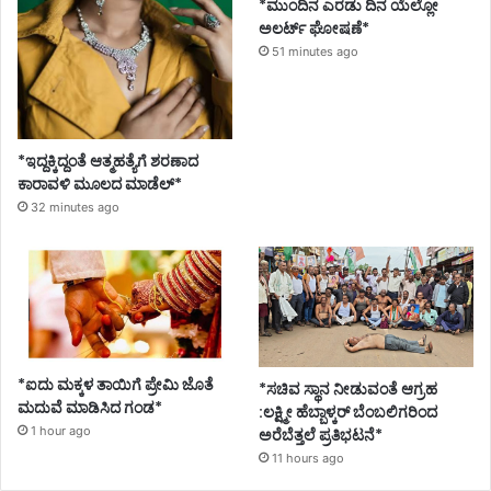
*ಮುಂದಿನ ಎರಡು ದಿನ ಯೆಲ್ಲೋ
ಅಲರ್ಟ್ ಘೋಷಣೆ*
51 minutes ago
*ಇದ್ದಕ್ಕಿದ್ದಂತೆ ಆತ್ಮಹತ್ಯೆಗೆ ಶರಣಾದ
ಕಾರಾವಳಿ ಮೂಲದ ಮಾಡೆಲ್*
32 minutes ago
*ಐದು ಮಕ್ಕಳ ತಾಯಿಗೆ ಪ್ರೇಮಿ ಜೊತೆ
*ಸಚಿವ ಸ್ಥಾನ ನೀಡುವಂತೆ ಆಗ್ರಹ
ಮದುವೆ ಮಾಡಿಸಿದ ಗಂಡ*
:ಲಕ್ಷ್ಮೀ ಹೆಬ್ಬಾಳ್ಕರ್ ಬೆಂಬಲಿಗರಿಂದ
1 hour ago
ಅರೆಬೆತ್ತಲೆ ಪ್ರತಿಭಟನೆ*
11 hours ago