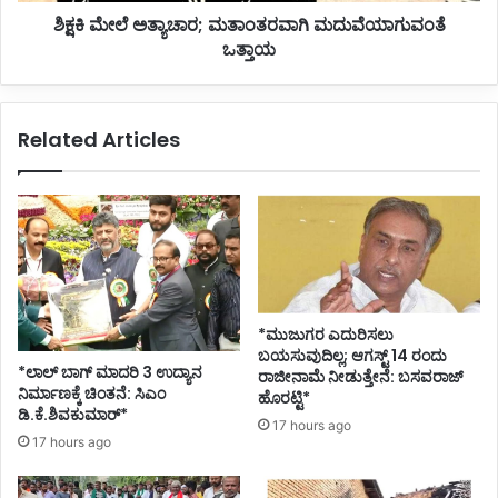
ಐ
ಶಿಕ್ಷಕಿ ಮೇಲೆ ಅತ್ಯಾಚಾರ; ಮತಾಂತರವಾಗಿ ಮದುವೆಯಾಗುವಂತೆ
ಚಾ
ವ
ಒತ್ತಾಯ
ರ
ರ
;
ಹೆ
ಮ
ಸ
ತಾಂ
Related Articles
ರು
ತ
ಶಿ
ರ
ಫಾ
ವಾ
ರ
ಗಿ
ಸು
ಮ
ದು
ವೆ
ಯಾ
ಗು
*ಮುಜುಗರ ಎದುರಿಸಲು
ವಂ
ಬಯಸುವುದಿಲ್ಲ; ಆಗಸ್ಟ್ 14 ರಂದು
*ಲಾಲ್ ಬಾಗ್ ಮಾದರಿ 3 ಉದ್ಯಾನ
ತೆ
ರಾಜೀನಾಮೆ ನೀಡುತ್ತೇನೆ: ಬಸವರಾಜ್
ನಿರ್ಮಾಣಕ್ಕೆ ಚಿಂತನೆ: ಸಿಎಂ
ಹೊರಟ್ಟಿ*
ಒ
ಡಿ.ಕೆ.ಶಿವಕುಮಾರ್*
ತ್
17 hours ago
17 hours ago
ತಾ
ಯ