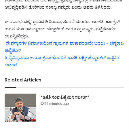
ಅಭಿವೃದ್ಧಿಪಡಿಸಿ ತೊರಿಸುವ ಸಂಕಲ್ಪ ನಮ್ಮದು ಎಂದು ಅವರು ತಿಳಿಸಿದರು.
ಈ ಸಂದರ್ಭದಲ್ಲಿ ಗ್ರಾಮದ ಹಿರಿಯರು, ಸಂಸ
​ದೆ
​
ಮಂಗ
​ಲಾ​
ಅಂಗಡಿ, ಕಾಂಗ್ರೆಸ್
ಯುವ ಮುಖಂಡ
​ ಮೃಣಾಲ ಹೆಬ್ಬಾಳಕರ್
ಹಾಗೂ ಗ್ರಾಮಸ್ಥರು, ಗುತ್ತಿಗೆದಾರರು
ಉಪಸ್ಥಿತರಿದ್ದರು.
​
ದೇವಸ್ಥಾನಗಳ ನಿರ್ಮಾಣದಿಂದ ಗ್ರಾಮಗಳ ವಾತಾವರಣವೇ ಬದಲು – ಚನ್ನರಾಜ
ಹಟ್ಟಿಹೊಳಿ
5 ವೈವಿದ್ಯಮಯ ಕಾರ್ಯಕ್ರಮಗಳೊಂದಿಗೆ ಶಾಸಕಿ ಲಕ್ಷ್ಮೀ ಹೆಬ್ಬಾಳಕರ್ ಜನ್ಮದಿನ
ಆಚರಣೆ​
Related Articles
*ಡಿಕೆಶಿ ಸಂಪುಟಕ್ಕೆ ಮಿನಿ ಸರ್ಜರಿ?*
26 minutes ago