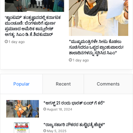
‘ಕ್ವಾಂಟಮ್’ ತಂತ್ರಜ್ಞಾನದಲ್ಲಿ ಕರ್ನಾಟಕ
ಮುಂಚೂಣಿ: ಬೆಂಗಳೂರಿಗೆ ಪೂರ್ಣ
ಪ್ರಮಾಣದ ಅಮೆರಿಕ ಕಾನ್ಸುಲೇಟ್
ಅಗತ್ಯ: ಸಿಎಂ ಡಿ.ಕೆ.ಶಿವಕುಮಾರ್
*ಮುಖ್ಯಮಂತ್ರಿಗಳೇ ಸೀಟು ಕೊಡಲು
1 day ago
ಸೂಚಿಸಿದರೂ ಒಪ್ಪದ ಪ್ರಾಂಶುಪಾಲರು!
ಶಾಲಾದಿನಗಳನ್ನು ಸ್ಮರಿಸಿದ ಸಿಎಂ*
1 day ago
Popular
Recent
Comments
*ಆಗಸ್ಟ್ 21 ರಂದು ಭಾರತ್‌ ಬಂದ್‌ ಗೆ ಕರೆ*
August 18, 2024
*ರಾಜ್ಯ ಸರ್ಕಾರಿ ನೌಕರರ ತುಟ್ಟಿಭತ್ಯೆ ಹೆಚ್ಚಳ*
May 5, 2025