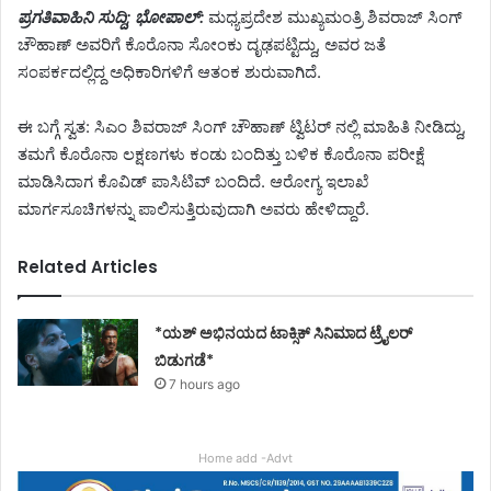
ಪ್ರಗತಿವಾಹಿನಿ ಸುದ್ದಿ; ಭೋಪಾಲ್:
ಮಧ್ಯಪ್ರದೇಶ ಮುಖ್ಯಮಂತ್ರಿ ಶಿವರಾಜ್ ಸಿಂಗ್
ಚೌಹಾಣ್ ಅವರಿಗೆ ಕೊರೊನಾ ಸೋಂಕು ದೃಢಪಟ್ಟಿದ್ದು, ಅವರ ಜತೆ
ಸಂಪರ್ಕದಲ್ಲಿದ್ದ ಅಧಿಕಾರಿಗಳಿಗೆ ಆತಂಕ ಶುರುವಾಗಿದೆ.
ಈ ಬಗ್ಗೆ ಸ್ವತ: ಸಿಎಂ ಶಿವರಾಜ್ ಸಿಂಗ್ ಚೌಹಾಣ್ ಟ್ವಿಟರ್ ನಲ್ಲಿ ಮಾಹಿತಿ ನೀಡಿದ್ದು,
ತಮಗೆ ಕೊರೊನಾ ಲಕ್ಷಣಗಳು ಕಂಡು ಬಂದಿತ್ತು ಬಳಿಕ ಕೊರೊನಾ ಪರೀಕ್ಷೆ
ಮಾಡಿಸಿದಾಗ ಕೊವಿಡ್ ಪಾಸಿಟಿವ್ ಬಂದಿದೆ. ಆರೋಗ್ಯ ಇಲಾಖೆ
ಮಾರ್ಗಸೂಚಿಗಳನ್ನು ಪಾಲಿಸುತ್ತಿರುವುದಾಗಿ ಅವರು ಹೇಳಿದ್ದಾರೆ.
Related Articles
*ಯಶ್ ಅಭಿನಯದ ಟಾಕ್ಸಿಕ್ ಸಿನಿಮಾದ ಟ್ರೈಲರ್
ಬಿಡುಗಡೆ*
7 hours ago
Home add -Advt