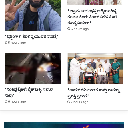
*ಅಕ್ರಮ ಸಂಬಂಧಕ್ಕೆ ಅಡ್ಡಿಯಾಗಿದ್ದ
ಗಂಡನ ಕೊಲೆ: ತಿಂಗಳ ಬಳಿಕ ಕೊಲೆ
ರಹಸ್ಯ ಬಯಲು*
6 hours ago
*ಟ್ರೆಕ್ಕಿಂಗ್ ಗೆ ತೆರಳಿದ್ದ ಯುವಕ ನಾಪತ್ತೆ*
5 hours ago
*ನಿಂತಿದ್ದ ಟ್ರಕ್‌ಗೆ ಬೈಕ್ ಡಿಕ್ಕಿ; ಸವಾರ
*ಉದಯ್‌ಕುಮಾರ್‌ಗೆ ಖಾದ್ರಿ ಶಾಮಣ್ಣ
ಸಾವು*
ಪ್ರಶಸ್ತಿ ಪ್ರದಾನ*
6 hours ago
7 hours ago