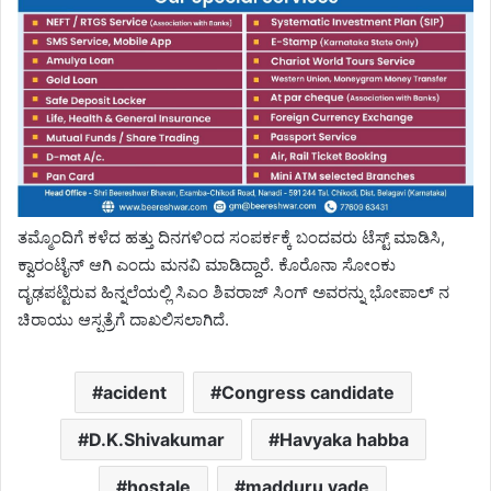
ತಮ್ಮೊಂದಿಗೆ ಕಳೆದ ಹತ್ತು ದಿನಗಳಿಂದ ಸಂಪರ್ಕಕ್ಕೆ ಬಂದವರು ಟೆಸ್ಟ್ ಮಾಡಿಸಿ,
ಕ್ವಾರಂಟೈನ್ ಆಗಿ ಎಂದು ಮನವಿ ಮಾಡಿದ್ದಾರೆ. ಕೊರೊನಾ ಸೋಂಕು
ದೃಢಪಟ್ಟಿರುವ ಹಿನ್ನಲೆಯಲ್ಲಿ ಸಿಎಂ ಶಿವರಾಜ್ ಸಿಂಗ್ ಅವರನ್ನು ಭೋಪಾಲ್ ನ
ಚಿರಾಯು ಆಸ್ಪತ್ರೆಗೆ ದಾಖಲಿಸಲಾಗಿದೆ.
acident
Congress candidate
D.K.Shivakumar
Havyaka habba
hostale
madduru vade