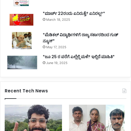
*ಮಾರ್ಚ್ 22ರಂದು ಏನಿರುತ್ತೆ? ಏನಿರಲ್ಲ?*
March 18, 2025
*ಮೆಡಿಕಲ್ ವಿದ್ಯಾರ್ಥಿಗಳಿಗೆ ರಾಜ್ಯ ಸರ್ಕಾರದಿಂದ ಗುಡ್
ನ್ಯೂಸ್*
May 17, 2025
*ಜೂ 25 ರ ವರೆಗೆ ಎಲ್ಲೆಲ್ಲಿ ಮಳೆ? ಇಲ್ಲಿದೆ ಮಾಹಿತಿ*
June 19, 2025
Recent Tech News