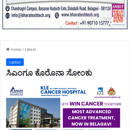
Home
/
Latest
Latest
ಸಿಎಂಗೂ ಕೊರೊನಾ ಸೋಂಕು