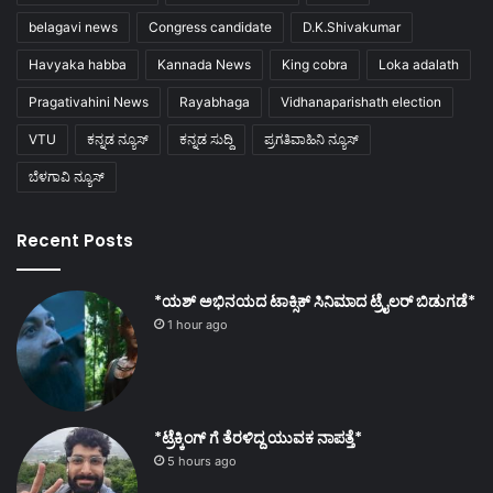
belagavi news
Congress candidate
D.K.Shivakumar
Havyaka habba
Kannada News
King cobra
Loka adalath
Pragativahini News
Rayabhaga
Vidhanaparishath election
VTU
ಕನ್ನಡ ನ್ಯೂಸ್
ಕನ್ನಡ ಸುದ್ದಿ
ಪ್ರಗತಿವಾಹಿನಿ ನ್ಯೂಸ್
ಬೆಳಗಾವಿ ನ್ಯೂಸ್
Recent Posts
*ಯಶ್ ಅಭಿನಯದ ಟಾಕ್ಸಿಕ್ ಸಿನಿಮಾದ ಟ್ರೈಲರ್ ಬಿಡುಗಡೆ*
1 hour ago
*ಟ್ರೆಕ್ಕಿಂಗ್ ಗೆ ತೆರಳಿದ್ದ ಯುವಕ ನಾಪತ್ತೆ*
5 hours ago