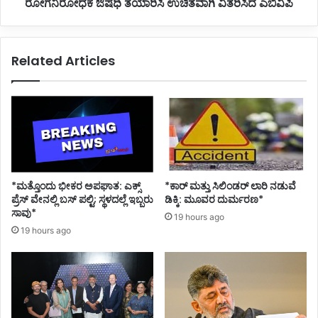
ರೋಗನಿರೋಧಕ ಔಷಧಿ ತಯಾರಿಸಿ ಉಚಿತವಾಗಿ ವಿತರಿಸಿದ ಎಬಿವಿಪಿ
ಯೆ
ತ
ಮಾ
ಯಾ
ಡಿ
ರಿ
ಕೊಂ
ಸಿ
Related Articles
ಡ
ಉ
ವ್
ಚಿ
ಯ
ತ
ಕ್
ವಾ
ತಿ
ಗಿ
ವಿ
ತ
ರಿ
ಸಿ
*ಮತ್ತೊಂದು ಭೀಕರ ಅಪಘಾತ: ಎಕ್ಸ್
*ಕಾರ್ ಮತ್ತು ಸಿಲಿಂಡ‌ರ್ ಲಾರಿ ನಡುವೆ
ದ
ಪ್ರೆಸ್ ವೇನಲ್ಲಿ ಬಸ್ ಪಲ್ಟಿ; ಸ್ಥಳದಲ್ಲೆ ಇಬ್ಬರು
ಡಿಕ್ಕಿ: ಮೂವರ ದುರ್ಮರಣ*
ಎ
ಸಾವು*
19 hours ago
ಬಿ
19 hours ago
ವಿ
ಪಿ