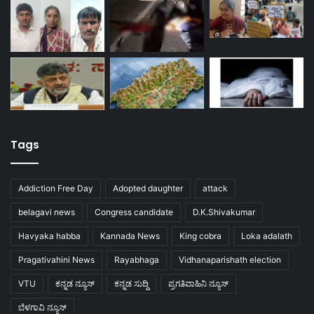
Tags
Addiction Free Day
Adopted daughter
attack
belagavi news
Congress candidate
D.K.Shivakumar
Havyaka habba
Kannada News
King cobra
Loka adalath
Pragativahini News
Rayabhaga
Vidhanaparishath election
VTU
ಕನ್ನಡ ನ್ಯೂಸ್
ಕನ್ನಡ ಸುದ್ದಿ
ಪ್ರಗತಿವಾಹಿನಿ ನ್ಯೂಸ್
ಬೆಳಗಾವಿ ನ್ಯೂಸ್