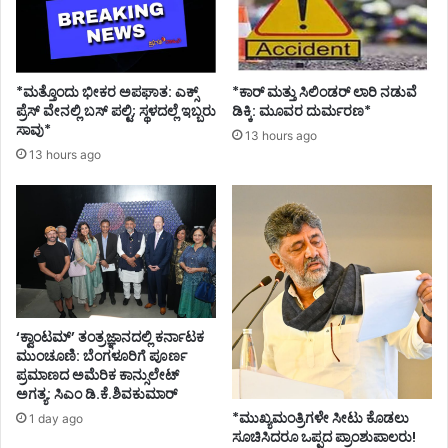
ಮ
ಪ
ತ್
ರ
ವಾ
*ಮತ್ತೊಂದು ಭೀಕರ ಅಪಘಾತ: ಎಕ್ಸ್
*ಕಾರ್ ಮತ್ತು ಸಿಲಿಂಡ‌ರ್ ಲಾರಿ ನಡುವೆ
ಪ
ಪ್ರೆಸ್ ವೇನಲ್ಲಿ ಬಸ್ ಪಲ್ಟಿ; ಸ್ಥಳದಲ್ಲೆ ಇಬ್ಬರು
ಡಿಕ್ಕಿ: ಮೂವರ ದುರ್ಮರಣ*
ಸ್
ಸಾವು*
13 hours ago
ಇ
13 hours ago
ಲ್
ಲ
ಎಂ
ದ
ಕಾಂ
ಗ್
ರೆ
ಸ್
‘ಕ್ವಾಂಟಮ್’ ತಂತ್ರಜ್ಞಾನದಲ್ಲಿ ಕರ್ನಾಟಕ
ಮುಂಚೂಣಿ: ಬೆಂಗಳೂರಿಗೆ ಪೂರ್ಣ
ಪ್ರಮಾಣದ ಅಮೆರಿಕ ಕಾನ್ಸುಲೇಟ್
ಅಗತ್ಯ: ಸಿಎಂ ಡಿ.ಕೆ.ಶಿವಕುಮಾರ್
*ಮುಖ್ಯಮಂತ್ರಿಗಳೇ ಸೀಟು ಕೊಡಲು
1 day ago
ಸೂಚಿಸಿದರೂ ಒಪ್ಪದ ಪ್ರಾಂಶುಪಾಲರು!