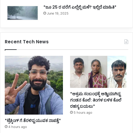
*ಜೂ 25 ರ ವರೆಗೆ ಎಲ್ಲೆಲ್ಲಿ ಮಳೆ? ಇಲ್ಲಿದೆ ಮಾಹಿತಿ*
June 19, 2025
Recent Tech News
*ಅಕ್ರಮ ಸಂಬಂಧಕ್ಕೆ ಅಡ್ಡಿಯಾಗಿದ್ದ
ಗಂಡನ ಕೊಲೆ: ತಿಂಗಳ ಬಳಿಕ ಕೊಲೆ
ರಹಸ್ಯ ಬಯಲು*
5 hours ago
*ಟ್ರೆಕ್ಕಿಂಗ್ ಗೆ ತೆರಳಿದ್ದ ಯುವಕ ನಾಪತ್ತೆ*
4 hours ago