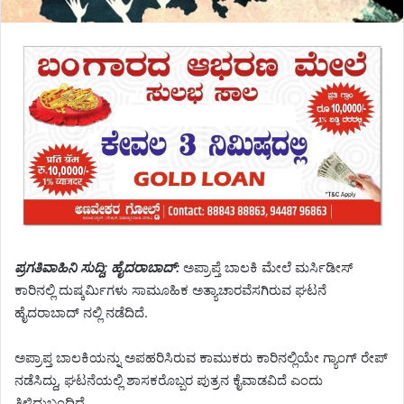
ಪ್ರಗತಿವಾಹಿನಿ ಸುದ್ದಿ; ಹೈದರಾಬಾದ್:
ಅಪ್ರಾಪ್ತೆ ಬಾಲಕಿ ಮೇಲೆ ಮರ್ಸಿಡೀಸ್
ಕಾರಿನಲ್ಲಿ ದುಷ್ಕರ್ಮಿಗಳು ಸಾಮೂಹಿಕ ಅತ್ಯಾಚಾರವೆಸಗಿರುವ ಘಟನೆ
ಹೈದರಾಬಾದ್ ನಲ್ಲಿ ನಡೆದಿದೆ.
ಅಪ್ರಾಪ್ತ ಬಾಲಕಿಯನ್ನು ಅಪಹರಿಸಿರುವ ಕಾಮುಕರು ಕಾರಿನಲ್ಲಿಯೇ ಗ್ಯಾಂಗ್ ರೇಪ್
ನಡೆಸಿದ್ದು, ಘಟನೆಯಲ್ಲಿ ಶಾಸಕರೊಬ್ಬರ ಪುತ್ರನ ಕೈವಾಡವಿದೆ ಎಂದು
ತಿಳಿದುಬಂದಿದೆ.