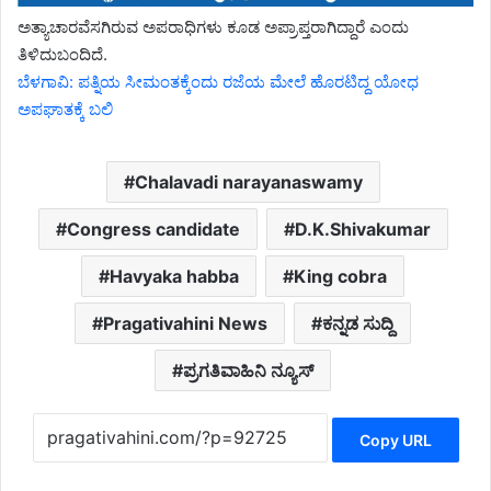
ಅತ್ಯಾಚಾರವೆಸಗಿರುವ ಅಪರಾಧಿಗಳು ಕೂಡ ಅಪ್ರಾಪ್ತರಾಗಿದ್ದಾರೆ ಎಂದು
ತಿಳಿದುಬಂದಿದೆ.
ಬೆಳಗಾವಿ: ಪತ್ನಿಯ ಸೀಮಂತಕ್ಕೆಂದು ರಜೆಯ ಮೇಲೆ ಹೊರಟಿದ್ದ ಯೋಧ
ಅಪಘಾತಕ್ಕೆ ಬಲಿ
Chalavadi narayanaswamy
Congress candidate
D.K.Shivakumar
Havyaka habba
King cobra
Pragativahini News
ಕನ್ನಡ ಸುದ್ದಿ
ಪ್ರಗತಿವಾಹಿನಿ ನ್ಯೂಸ್
Copy URL