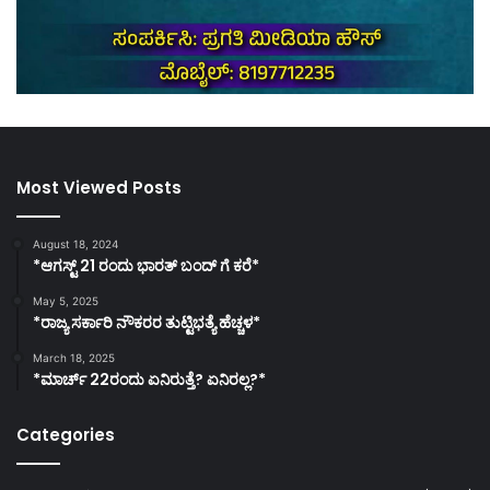
Most Viewed Posts
August 18, 2024
*ಆಗಸ್ಟ್ 21 ರಂದು ಭಾರತ್‌ ಬಂದ್‌ ಗೆ ಕರೆ*
May 5, 2025
*ರಾಜ್ಯ ಸರ್ಕಾರಿ ನೌಕರರ ತುಟ್ಟಿಭತ್ಯೆ ಹೆಚ್ಚಳ*
March 18, 2025
*ಮಾರ್ಚ್ 22ರಂದು ಏನಿರುತ್ತೆ? ಏನಿರಲ್ಲ?*
Categories