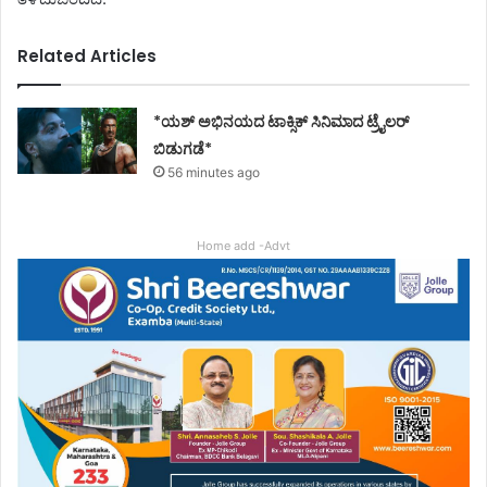
Related Articles
*ಯಶ್ ಅಭಿನಯದ ಟಾಕ್ಸಿಕ್ ಸಿನಿಮಾದ ಟ್ರೈಲರ್
ಬಿಡುಗಡೆ*
56 minutes ago
Home add -Advt