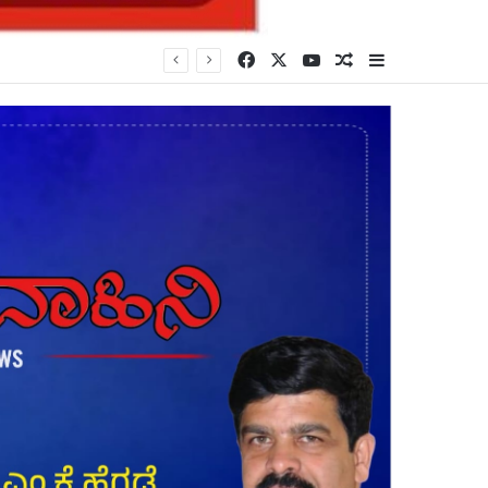
Facebook
X
YouTube
Random Article
Sidebar