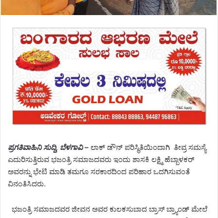
ಪ್ರಗತಿವಾಹಿನಿ ಸುದ್ದಿ,
ಬೆಳಗಾವಿ –
ಲಾಕ್ ಡೌನ್ ಪರಿಸ್ಥಿತಿಯಿಂದಾಗಿ ತೀವ್ರ ಸಮಸ್ಯೆ
ಎದುರಿಸುತ್ತಿರುವ ಭಜಂತ್ರಿ ಸಮಾಜದವರು ಇಂದು ಶಾಸಕಿ ಲಕ್ಷ್ಮಿ ಹೆಬ್ಬಾಳಕರ್
ಅವರನ್ನು ಭೇಟಿ ಮಾಡಿ ತಮಗೂ ಸರಕಾರದಿಂದ ಪರಿಹಾರ ಒದಗಿಸುವಂತೆ
ವಿನಂತಿಸಿದರು.
ಭಜಂತ್ರಿ ಸಮಾಜದವ
ರ
ಜೀವನ
ಅ
ವರ ಕುಲಕಸುಬಾದ ಬ್ರಾಸ್ ಬ್ರ್ಯಾಂಡ್ ಮೇಲೆ