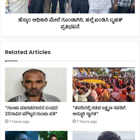
ನು
ಮೇ
ನಾ
ಲೆ
ಹೆಸ್ಕಾಂ ಅಧಿಕಾರಿ ಮೇಲೆ ಗೂಂಡಾಗಿರಿ, ಹಲ್ಲೆ ಖಂಡಿಸಿ ಬೃಹತ್
ನು
ಗೂಂ
ಸ
ಪ್ರತಿಭಟನೆ
ಡಾ
ಹಿ
ಗಿ
ಸು
ರಿ
ವು
,
Related Articles
ದಿ
ಹ
ಲ್
ಲ್
ಲ
ಲೆ
ಖಂ
ಡಿ
ಸಿ
ಬೃ
ಹ
ತ್
*ಗಾಂಜಾ ಮಾರಾಟಗಾರನ ಬಂಧನ:
*ತವರಿನಲ್ಲಿ ಸಚಿವ ಲಕ್ಷ್ಮಣ ಸವದಿಗೆ
ಪ್
20ಸಾವಿರ ಮೌಲ್ಯದ ಗಾಂಜಾ ವಶ*
ಅದ್ಧೂರಿ ಸ್ವಾಗತ*
ರ
7 hours ago
7 hours ago
ತಿ
ಭ
ಟ