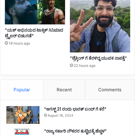
ನೆ
*ಯಶ್ ಅಭಿನಯದ ಟಾಕ್ಸಿಕ್ ಸಿನಿಮಾದ
ಟ್ರೈಲರ್ ಬಿಡುಗಡೆ*
18 hours ago
*ಟ್ರೆಕ್ಕಿಂಗ್ ಗೆ ತೆರಳಿದ್ದ ಯುವಕ ನಾಪತ್ತೆ*
22 hours ago
Popular
Recent
Comments
*ಆಗಸ್ಟ್ 21 ರಂದು ಭಾರತ್‌ ಬಂದ್‌ ಗೆ ಕರೆ*
August 18, 2024
*ರಾಜ್ಯ ಸರ್ಕಾರಿ ನೌಕರರ ತುಟ್ಟಿಭತ್ಯೆ ಹೆಚ್ಚಳ*