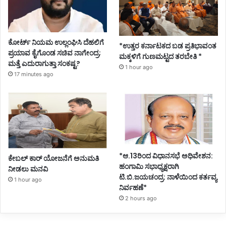
ಕೋರ್ಟ್ ನಿಯಮ ಉಲ್ಲಂಘಿಸಿ ದೆಹಲಿಗೆ
*ಉತ್ತರ ಕರ್ನಾಟಕದ ಬಡ ಪ್ರತಿಭಾವಂತ
ಪ್ರಯಾವ ಕೈಗೊಂಡ ಸಚಿವ ನಾಗೇಂದ್ರ;
ಮಕ್ಕಳಿಗೆ ಗುಣಮಟ್ಟದ ತರಬೇತಿ *
ಮತ್ತೆ ಎದುರಾಗುತ್ತಾ ಸಂಕಷ್ಟ?
1 hour ago
17 minutes ago
*ಆ.13ರಿಂದ ವಿಧಾನಸಭೆ ಅಧಿವೇಶನ:
ಕೇಬಲ್ ಕಾರ್ ಯೋಜನೆಗೆ ಅನುಮತಿ
ಹಂಗಾಮಿ ಸಭಾಧ್ಯಕ್ಷರಾಗಿ
ನೀಡಲು ಮನವಿ
ಟಿ.ಬಿ.ಜಯಚಂದ್ರ: ನಾಳೆಯಿಂದ ಕರ್ತವ್ಯ
1 hour ago
ನಿರ್ವಹಣೆ*
2 hours ago