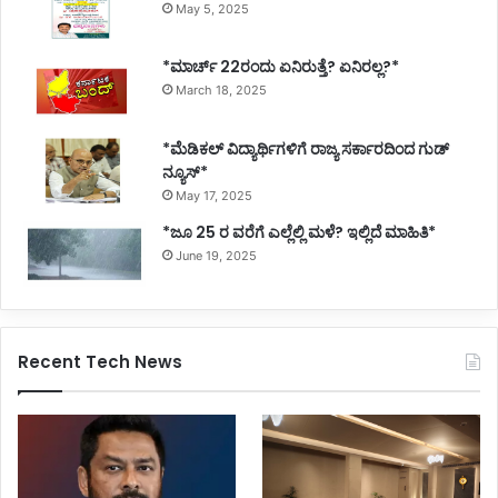
May 5, 2025
*ಮಾರ್ಚ್ 22ರಂದು ಏನಿರುತ್ತೆ? ಏನಿರಲ್ಲ?*
March 18, 2025
*ಮೆಡಿಕಲ್ ವಿದ್ಯಾರ್ಥಿಗಳಿಗೆ ರಾಜ್ಯ ಸರ್ಕಾರದಿಂದ ಗುಡ್
ನ್ಯೂಸ್*
May 17, 2025
*ಜೂ 25 ರ ವರೆಗೆ ಎಲ್ಲೆಲ್ಲಿ ಮಳೆ? ಇಲ್ಲಿದೆ ಮಾಹಿತಿ*
June 19, 2025
Recent Tech News