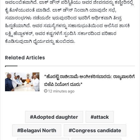
ಅವಲಂಬಿತವಾಗಿದೆ
.
ಲಾಕ್ ಡೌನ್ ಪರಿಸ್ಥಿತಿಯು ಅವರ ಜೀವನವನ್ನು ಕಣ್ಣೀರಿನಲ್ಲಿ
ಕೈ ತೊಳೆಯುವಂತೆ ಮಾಡಿದೆ.
ಲಾಕ್ ಡೌನ್ ನಿಂದಾಗಿ ಯಾವುದೇ ಸಭೆ,
ಸಮಾರಂಭಗಳು ನಡೆಯದೇ ಇರುವುದರಿಂದ ಇವರಿಗೆ ಆರ್ಥಿಕವಾಗಿ ತೀವ್ರ
ಹಿನ್ನಡೆಯಾಗಿದೆ
. ಅವರ ಸಮಸ್ಯೆಗಳನ್ನು ಸಹಾನುಭೂತಿಯಿಂದ ಆಲಿಸಿದ ಶಾಸಕಿ
ಲಕ್ಷ್ಮಿ ಹೆಬ್ಬಾಳಕರ್,
ಅವರ ಕಷ್ಟಗಳಿಗೆ ಸ್ಪಂದಿಸಿ ಸರ್ಕಾರದಿಂದ ಪರಿಹಾರ
ಕೊಡಿಸುವುದಾಗಿ ಧೈರ್ಯವನ್ನು ತುಂಬಿ
ದರು.
Related Articles
*ಹೊರಟ್ಟಿ ರಾಜೀನಾಮೆ ಅಂಗೀಕರಿಸಬಾರದು: ರಾಜ್ಯಪಾಲರಿಗೆ
ಬಿಜೆಪಿ ನಿಯೋಗ ದೂರು*
12 minutes ago
Adopted daughter
attack
Belagavi North
Congress candidate