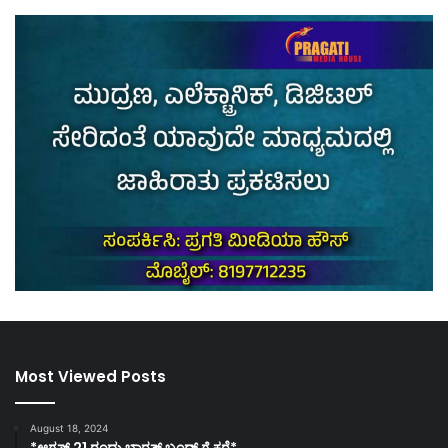
Most Viewed Posts
August 18, 2024
*ಆಗಸ್ಟ್ 21 ರಂದು ಭಾರತ್‌ ಬಂದ್‌ ಗೆ ಕರೆ*