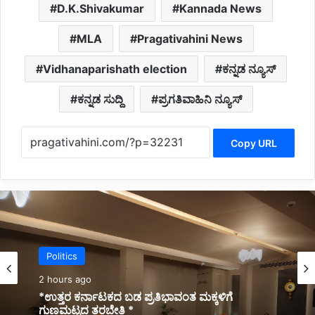
D.K.Shivakumar
Kannada News
MLA
Pragativahini News
Vidhanaparishath election
ಕನ್ನಡ ನ್ಯೂಸ್
ಕನ್ನಡ ಸುದ್ದಿ
ಪ್ರಗತಿವಾಹಿನಿ ನ್ಯೂಸ್
Copy URL
National
Politics
2 hours ago
2 hours ago
ಕೇಬಲ್ ಕಾರ್ ಯೋಜನೆಗೆ ಅನುಮತಿ ನೀಡಲು ಮನವಿ