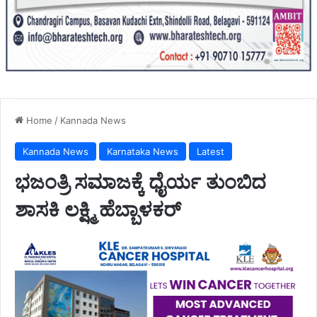
Home
/
Kannada News
Kannada News
Karnataka News
Latest
ಭಜಂತ್ರಿ ಸಮಾಜಕ್ಕೆ ಧೈರ್ಯ ತುಂಬಿದ
ಶಾಸಕಿ ಲಕ್ಷ್ಮಿ ಹೆಬ್ಬಾಳಕರ್