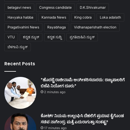
belagavi news
Congress candidate
D.K.Shivakumar
Havyaka habba
Kannada News
King cobra
Loka adalath
Pragativahini News
Rayabhaga
Vidhanaparishath election
VTU
ಕನ್ನಡ ನ್ಯೂಸ್
ಕನ್ನಡ ಸುದ್ದಿ
ಪ್ರಗತಿವಾಹಿನಿ ನ್ಯೂಸ್
ಬೆಳಗಾವಿ ನ್ಯೂಸ್
Recent Posts
*ಹೊರಟ್ಟಿ ರಾಜೀನಾಮೆ ಅಂಗೀಕರಿಸಬಾರದು: ರಾಜ್ಯಪಾಲರಿಗೆ
ಬಿಜೆಪಿ ನಿಯೋಗ ದೂರು*
2 minutes ago
ಕೋರ್ಟ್ ನಿಯಮ ಉಲ್ಲಂಘಿಸಿ ದೆಹಲಿಗೆ ಪ್ರಯಾವ ಕೈಗೊಂಡ
ಸಚಿವ ನಾಗೇಂದ್ರ; ಮತ್ತೆ ಎದುರಾಗುತ್ತಾ ಸಂಕಷ್ಟ?
17 minutes ago