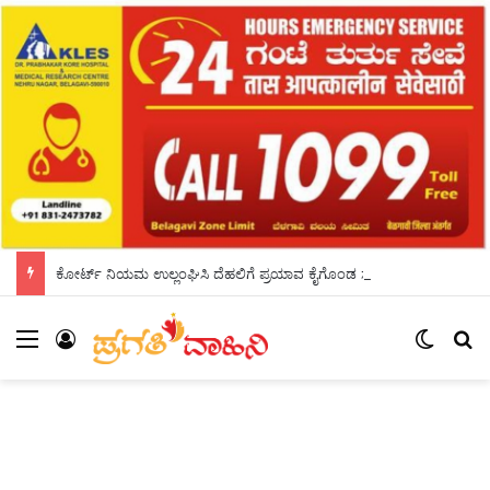
ಕೋರ್ಟ್ ನಿಯಮ ಉಲ್ಲಂಘಿಸಿ ದೆಹಲಿಗೆ ಪ್ರಯಾವ ಕೈಗೊಂಡ ಸಚಿವ ನಾಗೇಂದ್ರ; ಮತ್ತೆ ಎದುರಾಗುತ್ತಾ ಸಂಕಷ್ಟ?
Menu
Log In
Switch
S