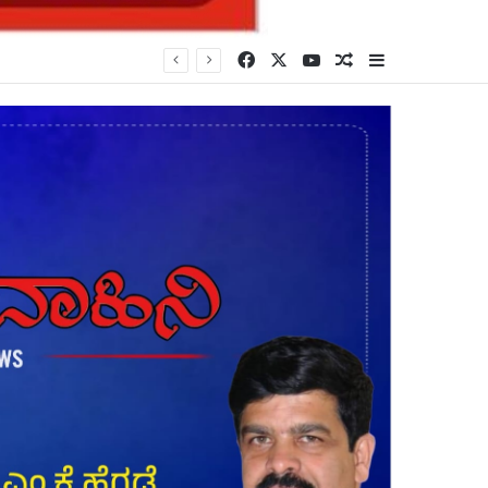
Facebook
X
YouTube
Random Article
Sidebar