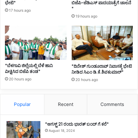
ಭೇಟಿ*
ಬಿಜೆಪಿ-ಜೆಡಿಎಸ್ ಪಾದಯಾತ್ರೆಗೆ ಚಾಲನೆ
*
17 hours ago
19 hours ago
*ಬೆಳಗಾವಿ ಜಿಲ್ಲೆಯಲ್ಲಿ ಬೆಳೆ ಹಾನಿ
*ದಿನೇಶ್ ಗುಂಡೂರಾವ್ ನಿವಾಸಕ್ಕೆ ಭೇಟಿ
ವೀಕ್ಷಿಸಿದ ಬಿಜೆಪಿ ತಂಡ*
ನೀಡಿದ ಸಿಎಂ ಡಿ.ಕೆ.ಶಿವಕುಮಾರ್*
20 hours ago
20 hours ago
Popular
Recent
Comments
*ಆಗಸ್ಟ್ 21 ರಂದು ಭಾರತ್‌ ಬಂದ್‌ ಗೆ ಕರೆ*
August 18, 2024