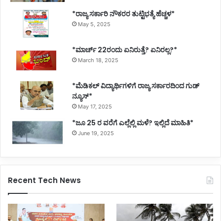
*ರಾಜ್ಯ ಸರ್ಕಾರಿ ನೌಕರರ ತುಟ್ಟಿಭತ್ಯೆ ಹೆಚ್ಚಳ*
May 5, 2025
*ಮಾರ್ಚ್ 22ರಂದು ಏನಿರುತ್ತೆ? ಏನಿರಲ್ಲ?*
March 18, 2025
*ಮೆಡಿಕಲ್ ವಿದ್ಯಾರ್ಥಿಗಳಿಗೆ ರಾಜ್ಯ ಸರ್ಕಾರದಿಂದ ಗುಡ್
ನ್ಯೂಸ್*
May 17, 2025
*ಜೂ 25 ರ ವರೆಗೆ ಎಲ್ಲೆಲ್ಲಿ ಮಳೆ? ಇಲ್ಲಿದೆ ಮಾಹಿತಿ*
June 19, 2025
Recent Tech News