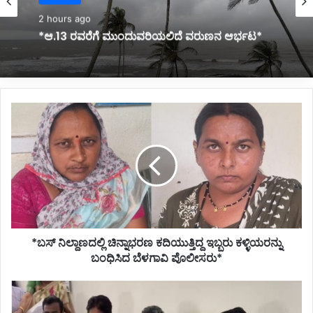
2 hours ago
*ಎರಡು ತಿಂಗಳ ಮಗುವನ್ನು ಕೊಂದ ತಾಯಿ ಹಾಗೂ
ಕುಟುಂಬದವರು*
*ಬಸ್
ನಿಲ್ದಾಣದಲ್ಲಿ
ಚಿನ್ನಾಭರಣ
ಕದಿಯುತ್ತಿದ್ದ
ಇಬ್ಬರು
ಕಳ್ಳಿಯರನ್ನು
ಬಂಧಿಸಿದ
ಬೆಳಗಾವಿ
ಪೊಲೀಸರು*
*ಬಸ್ ನಿಲ್ದಾಣದಲ್ಲಿ ಚಿನ್ನಾಭರಣ ಕದಿಯುತ್ತಿದ್ದ ಇಬ್ಬರು ಕಳ್ಳಿಯರನ್ನು
ಬಂಧಿಸಿದ ಬೆಳಗಾವಿ ಪೊಲೀಸರು*
*ಶಿವಾನಂದ
ನೀಲಣ್ಣವರ್