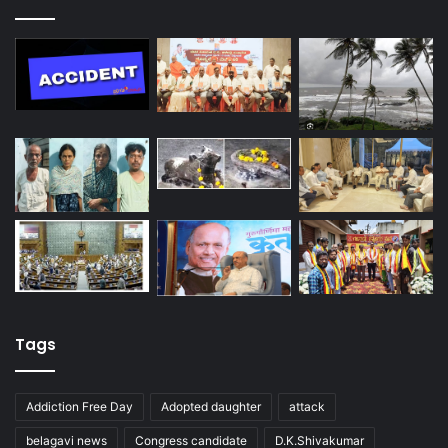
Tags
Addiction Free Day
Adopted daughter
attack
belagavi news
Congress candidate
D.K.Shivakumar