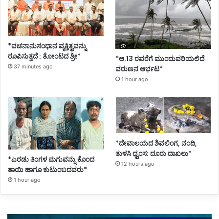
*ವಚನಾನುಸಂಧಾನ ವ್ಯಕ್ತಿತ್ವವನ್ನು
ರೂಪಿಸುತ್ತದೆ : ತೋಂಟದ ಶ್ರೀ*
*ಆ.13 ರವರೆಗೆ ಮುಂದುವರಿಯಲಿದೆ
37 minutes ago
ವರುಣನ ಆರ್ಭಟ*
1 hour ago
*ದೇವಾಲಯದ ಶಿವಲಿಂಗ, ನಂದಿ,
ತುಳಸಿ ಧ್ವಂಸ: ದೂರು ದಾಖಲು*
*ಎರಡು ತಿಂಗಳ ಮಗುವನ್ನು ಕೊಂದ
12 hours ago
ತಾಯಿ ಹಾಗೂ ಕುಟುಂಬದವರು*
1 hour ago