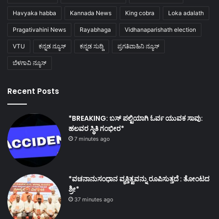
Havyaka habba
Kannada News
King cobra
Loka adalath
Pragativahini News
Rayabhaga
Vidhanaparishath election
VTU
ಕನ್ನಡ ನ್ಯೂಸ್
ಕನ್ನಡ ಸುದ್ದಿ
ಪ್ರಗತಿವಾಹಿನಿ ನ್ಯೂಸ್
ಬೆಳಗಾವಿ ನ್ಯೂಸ್
Recent Posts
*BREAKING: ಬಸ್ ಪಲ್ಟಿಯಾಗಿ ಓರ್ವ ಯುವಕ ಸಾವು:
ಹಲವರ ಸ್ಥಿತಿ ಗಂಭೀರ*
7 minutes ago
*ವಚನಾನುಸಂಧಾನ ವ್ಯಕ್ತಿತ್ವವನ್ನು ರೂಪಿಸುತ್ತದೆ : ತೋಂಟದ
ಶ್ರೀ*
37 minutes ago