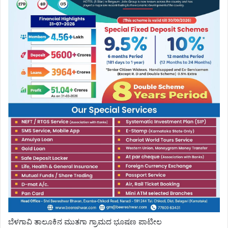
ಬೆಳಗಾವಿ ತಾಲೂಕಿನ‌ ಮುತಗಾ ಗ್ರಾಮದ ಭೂಷಣ ಪಾಟೀಲ