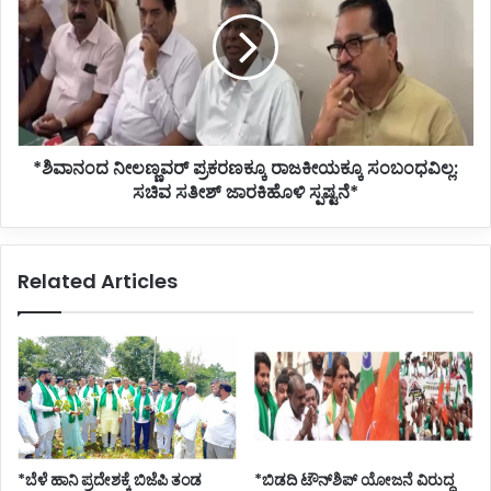
ಪ್ರಕರಣಕ್ಕೂ
ರಾಜಕೀಯಕ್ಕೂ
ಸಂಬಂಧವಿಲ್ಲ:
ಸಚಿವ
ಸತೀಶ್
ಜಾರಕಿಹೊಳಿ
ಸ್ಪಷ್ಟನೆ*
*ಶಿವಾನಂದ ನೀಲಣ್ಣವರ್ ಪ್ರಕರಣಕ್ಕೂ ರಾಜಕೀಯಕ್ಕೂ ಸಂಬಂಧವಿಲ್ಲ:
ಸಚಿವ ಸತೀಶ್ ಜಾರಕಿಹೊಳಿ ಸ್ಪಷ್ಟನೆ*
Related Articles
*ಬೆಳೆ ಹಾನಿ ಪ್ರದೇಶಕ್ಕೆ ಬಿಜೆಪಿ ತಂಡ
*ಬಿಡದಿ ಟೌನ್‌ಶಿಪ್ ಯೋಜನೆ ವಿರುದ್ಧ