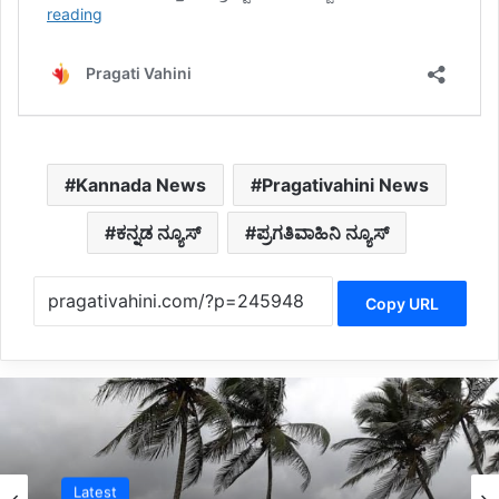
Kannada News
Pragativahini News
ಕನ್ನಡ ನ್ಯೂಸ್
ಪ್ರಗತಿವಾಹಿನಿ ನ್ಯೂಸ್
Copy URL
Belagavi News