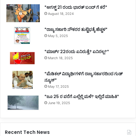
*ಆಗಸ್ಟ್ 21 ರಂದು ಭಾರತ್‌ ಬಂದ್‌ ಗೆ ಕರೆ*
August 18, 2024
*ರಾಜ್ಯ ಸರ್ಕಾರಿ ನೌಕರರ ತುಟ್ಟಿಭತ್ಯೆ ಹೆಚ್ಚಳ*
May 5, 2025
*ಮಾರ್ಚ್ 22ರಂದು ಏನಿರುತ್ತೆ? ಏನಿರಲ್ಲ?*
March 18, 2025
*ಮೆಡಿಕಲ್ ವಿದ್ಯಾರ್ಥಿಗಳಿಗೆ ರಾಜ್ಯ ಸರ್ಕಾರದಿಂದ ಗುಡ್
ನ್ಯೂಸ್*
May 17, 2025
*ಜೂ 25 ರ ವರೆಗೆ ಎಲ್ಲೆಲ್ಲಿ ಮಳೆ? ಇಲ್ಲಿದೆ ಮಾಹಿತಿ*
June 19, 2025
Recent Tech News