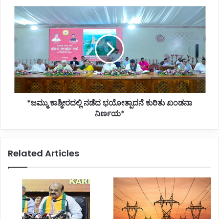
*ಜಮ್ಮು
ಕಾಶ್ಮೀರದಲ್ಲಿ
ನಡೆದ
ಭಯೋತ್ಪಾದನೆ
ಕುರಿತು
ಖಂಡನಾ
ನಿರ್ಣಯ*
*ಜಮ್ಮು ಕಾಶ್ಮೀರದಲ್ಲಿ ನಡೆದ ಭಯೋತ್ಪಾದನೆ ಕುರಿತು ಖಂಡನಾ
ನಿರ್ಣಯ*
Related Articles