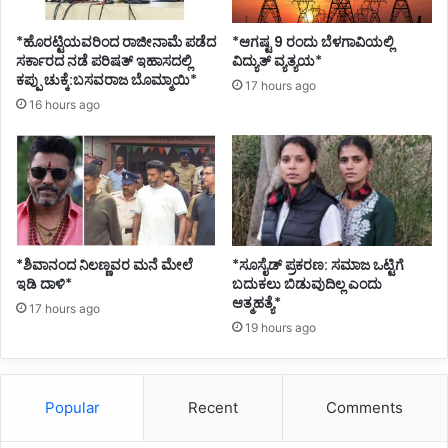
*ಹೊರಟ್ಟಿಯವರಿಂದ ರಾಜೀನಾಮೆ ಪಡೆದ
*ಆಗಷ್ಟ 9 ರಂದು ಬೆಳಗಾವಿಯಲ್ಲಿ
ಸರ್ಕಾರದ ನಡೆ ಪರಿಷತ್ ಇಹಾಸದಲ್ಲಿ
ವಿದ್ಯುತ್ ವ್ಯತ್ಯಯ*
ಕಪ್ಪು ಚುಕ್ಕೆ:ಬಸವರಾಜ ಬೊಮ್ಮಾಯಿ*
17 hours ago
16 hours ago
*ಶಿವಾನಂದ ನಿಲಣ್ಣವರ ಮನೆ ಮೇಲೆ
*ಸೂಸೈಡ್ ಪ್ರಕರಣ: ಸಮಾಜ ಒಟ್ಟಿಗೆ
ಇಡಿ ದಾಳಿ*
ಬದುಕಲು ಬಿಡುವುದಿಲ್ಲ ಎಂದು
ಆತ್ಮಹತ್ಯೆ*
17 hours ago
19 hours ago
Popular
Recent
Comments