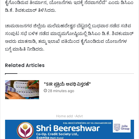
ಕೈಗೊಂಡಿರುವ ತೀರ್ಮಾನ, ಯೋಜನೆಗಳು ಇದಕ್ಕೆ ನೆರವಾಗಲಿದೆ” ಎಂದು ಡಿಸಿಎಂ
ಡಿ.ಕೆ. ಶಿವಕುಮಾರ್ ತಿಳಿಸಿದರು.
ಚಾಮರಾಜನಗರ ಜಿಲ್ಲೆಯ ಮಲೆಮಹದೇಶ್ವರ ಬೆಟ್ಟದಲ್ಲಿ ಬುಧವಾರ ನಡೆದ ಸಚಿವ
ಸಂಪುಟ ಸಭೆ ಬಳಿಕ ನಡೆದ ಮಾಧ್ಯಮಗೋಷ್ಠಿಯಲ್ಲಿ ಡಿಸಿಎಂ ಡಿ.ಕೆ. ಶಿವಕುಮಾರ್
ಅವರು ಮಾತನಾಡಿ, ತಮ್ಮ ಇಲಾಖೆ ವತಿಯಿಂದ ಕೈಗೊಂಡಿರುವ ಯೋಜನೆಗಳ
ಬಗ್ಗೆ ಮಾಹಿತಿ ನೀಡಿದರು.
Related Articles
*SIR ಪ್ರಕ್ರಿಯೆ ಅವಧಿ ವಿಸ್ತರಣೆ*
28 minutes ago
Home add -Advt