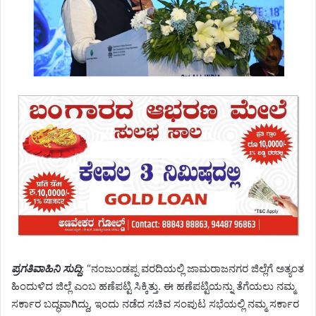
ಪ್ರಗತಿವಾಹಿನಿ ಸುದ್ದಿ
: “ನಂಜುಂಡಪ್ಪ ವರದಿಯಲ್ಲಿ ಜಾಮರಾಜನಗರ ಜಿಲ್ಲೆಗೆ ಅತ್ಯಂತ
ಹಿಂದುಳಿದ ಜಿಲ್ಲೆ ಎಂಬ ಹಣೆಪಟ್ಟಿ ಸಿಕ್ಕಿತ್ತು. ಈ ಹಣೆಪಟ್ಟಿಯನ್ನು ತೆಗೆಯಲು ನಮ್ಮ
ಸರ್ಕಾರ ಬದ್ಧವಾಗಿದ್ದು, ಇಂದು ನಡೆದ ಸಚಿವ ಸಂಪುಟ ಸಭೆಯಲ್ಲಿ ನಮ್ಮ ಸರ್ಕಾರ