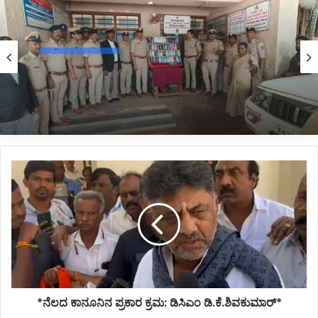
Belagavi News
2 hours ago
*ಮೊಬೈಲ್ ಪತ್ತೆಹಚ್ಚಿ ವಾರಸುದಾರರಿಗೆ ಹಿಂದಿರುಗಿಸಿದ
ಬೆಳಗಾವಿ ಪೊಲೀಸರು*
*ನೆಲದ
ಕಾನೂನಿನ
ಪ್ರಕಾರ
ಕ್ರಮ:
ಡಿಸಿಎಂ
ಡಿ.ಕೆ.ಶಿವಕುಮಾರ್*
*ನೆಲದ ಕಾನೂನಿನ ಪ್ರಕಾರ ಕ್ರಮ: ಡಿಸಿಎಂ ಡಿ.ಕೆ.ಶಿವಕುಮಾರ್*