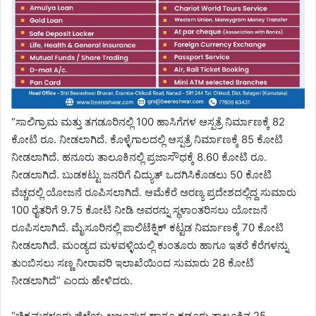
“ಸಾಲಿಗ್ರಾಮ ಮತ್ತು ತಗಡೂರಿನಲ್ಲಿ 100 ಹಾಸಿಗೆಗಳ ಆಸ್ಪತ್ರೆ ನಿರ್ಮಾಣಕ್ಕೆ 82
ಕೋಟಿ ರೂ. ನೀಡಲಾಗಿದೆ. ಕೊಳ್ಳೆಗಾಲದಲ್ಲಿ ಆಸ್ಪತ್ರೆ ನಿರ್ಮಾಣಕ್ಕೆ 85 ಕೋಟಿ
ನೀಡಲಾಗಿದೆ. ಹನೂರು ತಾಲೂಕಿನಲ್ಲಿ ಪ್ರಜಾಸೌಧಕ್ಕೆ 8.60 ಕೋಟಿ ರೂ.
ನೀಡಲಾಗಿದೆ. ಬುಡಕಟ್ಟು ಜನರಿಗೆ ವಿದ್ಯುತ್ ಒದಗಿಸಿಕೊಡಲು 50 ಕೋಟಿ
ವೆಚ್ಚದಲ್ಲಿ ಯೋಜನೆ ರೂಪಿಸಲಾಗಿದೆ. ಆಮೆಕೆರೆ ಅರಣ್ಯ ಪ್ರದೇಶದಲ್ಲಿದ್ದ ಸುಮಾರು
100 ರೈತರಿಗೆ 9.75 ಕೋಟಿ ನೀಡಿ ಅವರನ್ನು ಸ್ಥಳಾಂತರಿಸಲು ಯೋಜನೆ
ರೂಪಿಸಲಾಗಿದೆ. ಮೈಸೂರಿನಲ್ಲಿ ಪಾಲಿಟೆಕ್ನಿಕ್ ಕಟ್ಟಡ ನಿರ್ಮಾಣಕ್ಕೆ 70 ಕೋಟಿ
ನೀಡಲಾಗಿದೆ. ಮಂಡ್ಯದ ಮಳವಳ್ಳಿಯಲ್ಲಿ ಕುಂತೂರು ಹಾಗೂ ಇತರೆ ಕೆರೆಗಳನ್ನು
ತುಂಬಿಸಲು ಸಣ್ಣ ನೀರಾವರಿ ಇಲಾಖೆಯಿಂದ ಸುಮಾರು 28 ಕೋಟಿ
ನೀಡಲಾಗಿದೆ” ಎಂದು ಹೇಳಿದರು.
“ಚಿಕ್ಕಮಗಳೂರು ಜಿಲ್ಲೆಯ ಅಜ್ಜಂಪುರ ಹಾಗೂ ಕಡೂರು ತಾಲೂಕಿನ 25