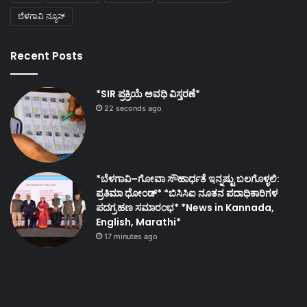
ಬೆಳಗಾವಿ ನ್ಯೂಸ್
Recent Posts
*SIR ಪ್ರಕ್ರಿಯೆ ಅವಧಿ ವಿಸ್ತರಣೆ*
22 seconds ago
*ಬೆಳಗಾವಿ–ಗೋವಾ ಸೌಹಾರ್ಧತೆ ಇನ್ನಷ್ಟು ಬಲಗೊಳ್ಳಲಿ:
ಪ್ರತಿಮಾ ಧೋಂಡ್* *ಬಿಸಿಸಿಐ ನೂತನ ಪದಾಧಿಕಾರಿಗಳ
ಪದಗ್ರಹಣ ಸಮಾರಂಭ* *News in Kannada,
English, Marathi*
17 minutes ago