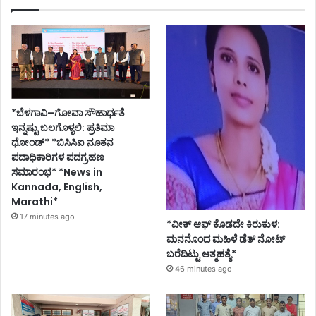
*ಬೆಳಗಾವಿ–ಗೋವಾ ಸೌಹಾರ್ಧತೆ
ಇನ್ನಷ್ಟು ಬಲಗೊಳ್ಳಲಿ: ಪ್ರತಿಮಾ
ಧೋಂಡ್* *ಬಿಸಿಸಿಐ ನೂತನ
ಪದಾಧಿಕಾರಿಗಳ ಪದಗ್ರಹಣ
ಸಮಾರಂಭ* *News in
Kannada, English,
Marathi*
17 minutes ago
*ವೀಕ್ ಆಫ್ ಕೊಡದೇ ಕಿರುಕುಳ:
ಮನನೊಂದ ಮಹಿಳೆ ಡೆತ್ ನೋಟ್
ಬರೆದಿಟ್ಟು ಆತ್ಮಹತ್ಯೆ*
46 minutes ago