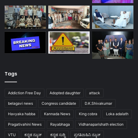
Tags
Addiction Free Day
Adopted daughter
attack
belagavi news
Congress candidate
D.K.Shivakumar
Havyaka habba
Kannada News
King cobra
Loka adalath
Pragativahini News
Rayabhaga
Vidhanaparishath election
VTU
ಕನ್ನಡ ನ್ಯೂಸ್
ಕನ್ನಡ ಸುದ್ದಿ
ಪ್ರಗತಿವಾಹಿನಿ ನ್ಯೂಸ್