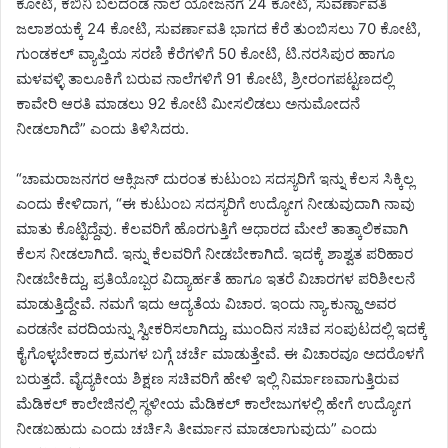
ಕೋಟಿ, ಕಬಿನಿ ಬಲದಂಡೆ ನಾಲೆ ಯೋಜನೆಗೆ 24 ಕೋಟಿ, ಸುವರ್ಣಾವತಿ
ಜಲಾಶಯಕ್ಕೆ 24 ಕೋಟಿ, ಸುವರ್ಣಾವತಿ ಭಾಗದ ಕೆರೆ ತುಂಬಿಸಲು 70 ಕೋಟಿ,
ಗುಂಡಕಲ್ ವ್ಯಾಪ್ತಿಯ ಸರಣಿ ಕೆರೆಗಳಿಗೆ 50 ಕೋಟಿ, ಟಿ.ನರಸಿಪುರ ಹಾಗೂ
ಮಳವಳ್ಳಿ ತಾಲೂಕಿಗೆ ಬರುವ ನಾಲೆಗಳಿಗೆ 91 ಕೋಟಿ, ಶ್ರೀರಂಗಪಟ್ಟಣದಲ್ಲಿ
ಕಾವೇರಿ ಆರತಿ ಮಾಡಲು 92 ಕೋಟಿ ಮೀಸಲಿಡಲು ಅನುಮೋದನೆ
ನೀಡಲಾಗಿದೆ” ಎಂದು ತಿಳಿಸಿದರು.
“ಚಾಮರಾಜನಗರ ಆಕ್ಸಿಜನ್ ದುರಂತ ಕುಟುಂಬ ಸದಸ್ಯರಿಗೆ ಇನ್ನು ಕೆಲಸ ಸಿಕ್ಕಿಲ್ಲ
ಎಂದು ಕೇಳಿದಾಗ, “ಈ ಕುಟುಂಬ ಸದಸ್ಯರಿಗೆ ಉದ್ಯೋಗ ನೀಡುವುದಾಗಿ ನಾವು
ಮಾತು ಕೊಟ್ಟಿದ್ದೆವು. ಕೆಲವರಿಗೆ ಹೊರಗುತ್ತಿಗೆ ಆಧಾರದ ಮೇಲೆ ತಾತ್ಕಾಲಿಕವಾಗಿ
ಕೆಲಸ ನೀಡಲಾಗಿದೆ. ಇನ್ನು ಕೆಲವರಿಗೆ ನೀಡಬೇಕಾಗಿದೆ. ಇದಕ್ಕೆ ಶಾಶ್ವತ ಪರಿಹಾರ
ನೀಡಬೇಕಿದ್ದು, ಪ್ರತಿಯೊಬ್ಬರ ವಿದ್ಯಾರ್ಹತೆ ಹಾಗೂ ಇತರೆ ವಿಚಾರಗಳ ಪರಿಶೀಲನೆ
ಮಾಡುತ್ತಿದ್ದೇವೆ. ನಮಗೆ ಇದು ಆದ್ಯತೆಯ ವಿಚಾರ. ಇಂದು ನ್ಯಾ.ಕುನ್ಹಾ ಅವರ
ಎರಡನೇ ವರದಿಯನ್ನು ಸ್ವೀಕರಿಸಲಾಗಿದ್ದು, ಮುಂದಿನ ಸಚಿವ ಸಂಪುಟದಲ್ಲಿ ಇದಕ್ಕೆ
ಕೈಗೊಳ್ಳಬೇಕಾದ ಕ್ರಮಗಳ ಬಗ್ಗೆ ಚರ್ಚೆ ಮಾಡುತ್ತೇವೆ. ಈ ವಿಚಾರವೂ ಅದರೊಳಗೆ
ಬರುತ್ತದೆ. ವೈದ್ಯಕೀಯ ಶಿಕ್ಷಣ ಸಚಿವರಿಗೆ ಹೇಳಿ ಇಲ್ಲಿ ನಿರ್ಮಾಣವಾಗುತ್ತಿರುವ
ಮೆಡಿಕಲ್ ಕಾಲೇಜಿನಲ್ಲಿ ಸ್ಥಳೀಯ ಮೆಡಿಕಲ್ ಕಾಲೇಜುಗಳಲ್ಲಿ ಹೇಗೆ ಉದ್ಯೋಗ
ನೀಡಬಹುದು ಎಂದು ಚರ್ಚಿಸಿ ತೀರ್ಮಾನ ಮಾಡಲಾಗುವುದು” ಎಂದು