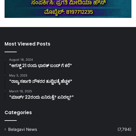
Most Viewed Posts
August 18, 2024
*ಆಗಸ್ಟ್ 21 ರಂದು ಭಾರತ್‌ ಬಂದ್‌ ಗೆ ಕರೆ*
May 5, 2025
*ರಾಜ್ಯ ಸರ್ಕಾರಿ ನೌಕರರ ತುಟ್ಟಿಭತ್ಯೆ ಹೆಚ್ಚಳ*
March 18, 2025
*ಮಾರ್ಚ್ 22ರಂದು ಏನಿರುತ್ತೆ? ಏನಿರಲ್ಲ?*
Categories
Belagavi News
(7,794)