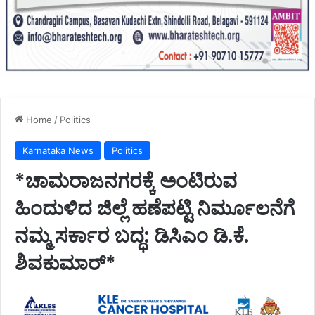
Home
/
Politics
Karnataka News
Politics
*ಚಾಮರಾಜನಗರಕ್ಕೆ ಅಂಟಿರುವ
ಹಿಂದುಳಿದ ಜಿಲ್ಲೆ ಹಣೆಪಟ್ಟಿ ನಿರ್ಮೂಲನೆಗೆ
ನಮ್ಮ ಸರ್ಕಾರ ಬದ್ಧ: ಡಿಸಿಎಂ ಡಿ.ಕೆ.
ಶಿವಕುಮಾರ್*