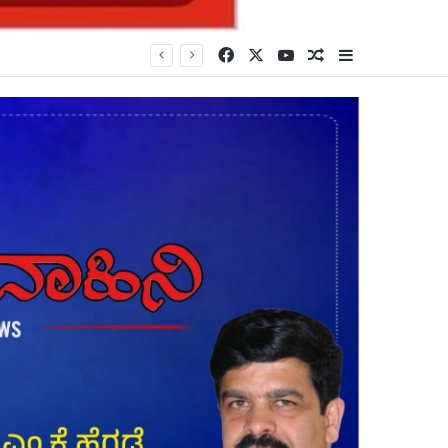
Facebook
X
YouTube
Random Article
Sidebar