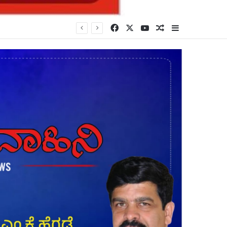
Facebook
X
YouTube
Random Article
Sidebar