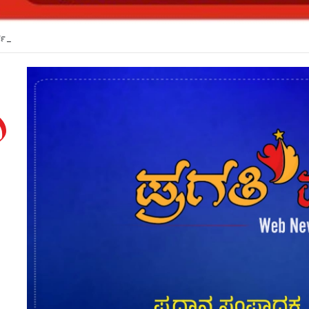
್ಜ್ ಎಸ್ಕಾರ್ಟ್ ವಾಹನ ಅಪಘಾತ*