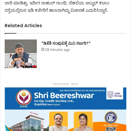
ಜಾರಿ ಮಾಡಿತ್ತು. ಇದೀಗ ರಾಹುಲ್ ಗಾಂಧಿ, ದೆಹಲಿಯ ಅಬ್ದುಲ್ ಕಲಾಂ
ರಸ್ತೆಯಲ್ಲಿರುವ ಇಡಿ ಕಚೇರಿಗೆ ಹಾಜರಾಗಿದ್ದು ವಿಚಾರಣೆ ಎದುರಿಸಿದ್ದಾರೆ.
Related Articles
*ಡಿಕೆಶಿ ಸಂಪುಟಕ್ಕೆ ಮಿನಿ ಸರ್ಜರಿ?*
28 minutes ago
Home add -Advt