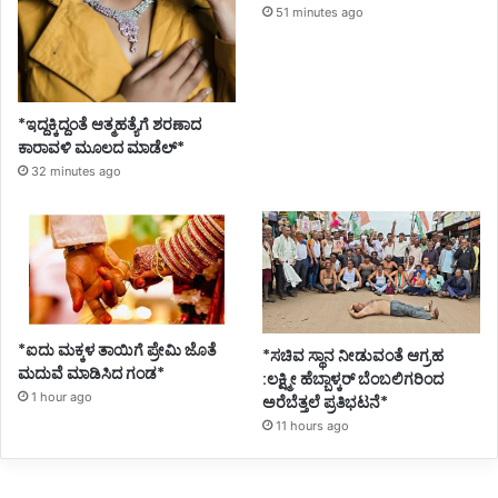
51 minutes ago
*ಇದ್ದಕ್ಕಿದ್ದಂತೆ ಆತ್ಮಹತ್ಯೆಗೆ ಶರಣಾದ
ಕಾರಾವಳಿ ಮೂಲದ ಮಾಡೆಲ್*
32 minutes ago
*ಐದು ಮಕ್ಕಳ ತಾಯಿಗೆ ಪ್ರೇಮಿ ಜೊತೆ
*ಸಚಿವ ಸ್ಥಾನ ನೀಡುವಂತೆ ಆಗ್ರಹ
ಮದುವೆ ಮಾಡಿಸಿದ ಗಂಡ*
:ಲಕ್ಷ್ಮೀ ಹೆಬ್ಬಾಳ್ಕರ್ ಬೆಂಬಲಿಗರಿಂದ
1 hour ago
ಅರೆಬೆತ್ತಲೆ ಪ್ರತಿಭಟನೆ*
11 hours ago