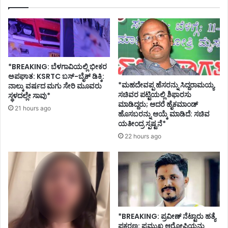
ಟ
ನೆ
ಮಾ
ಡಿ
ದ್
ದ
*BREAKING: ಬೆಳಗಾವಿಯಲ್ಲಿ ಭೀಕರ
ವ
ಅಪಘಾತ: KSRTC ಬಸ್-ಬೈಕ್ ಡಿಕ್ಕಿ:
ರ
*ಮಹದೇವಪ್ಪ ಹೆಸರನ್ನು ಸಿದ್ದರಾಮಯ್ಯ
ನಾಲ್ಕು ವರ್ಷದ ಮಗು ಸೇರಿ ಮೂವರು
ಗ
ಸಚಿವರ ಪಟ್ಟಿಯಲ್ಲಿ ಶಿಫಾರಸು
ಸ್ಥಳದಲ್ಲೇ ಸಾವು*
ಡಿ
ಮಾಡಿದ್ದರು; ಆದರೆ ಹೈಕಮಾಂಡ್
21 hours ago
ಪಾ
ಹೊಸಬರನ್ನು ಆಯ್ಕೆ ಮಾಡಿದೆ: ಸಚಿವ
ರು
ಯತೀಂದ್ರ ಸ್ಪಷ್ಟನೆ*
.
22 hours ago
.
.
!
*BREAKING: ಪ್ರವೀಣ್ ನೆಟ್ಟಾರು ಹತ್ಯೆ
ಪ್ರಕರಣ: ಪ್ರಮುಖ ಆರೋಪಿಯನ್ನು