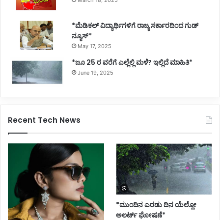
March 18, 2025
*ಮೆಡಿಕಲ್ ವಿದ್ಯಾರ್ಥಿಗಳಿಗೆ ರಾಜ್ಯ ಸರ್ಕಾರದಿಂದ ಗುಡ್
ನ್ಯೂಸ್*
May 17, 2025
*ಜೂ 25 ರ ವರೆಗೆ ಎಲ್ಲೆಲ್ಲಿ ಮಳೆ? ಇಲ್ಲಿದೆ ಮಾಹಿತಿ*
June 19, 2025
Recent Tech News
*ಮುಂದಿನ ಎರಡು ದಿನ ಯೆಲ್ಲೋ
ಅಲರ್ಟ್ ಘೋಷಣೆ*