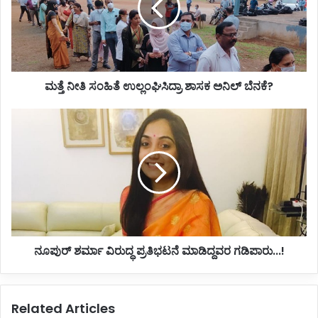
ತಿ
ಸಂ
ಹಿ
ತೆ
ಉ
ಮತ್ತೆ ನೀತಿ ಸಂಹಿತೆ ಉಲ್ಲಂಘಿಸಿದ್ರಾ ಶಾಸಕ ಅನಿಲ್ ಬೆನಕೆ?
ಲ್
ಲಂ
ಘಿ
ನೂ
ಸಿ
ಪು
ದ್
ರ್
ರಾ
ಶ
ಶಾ
ರ್
ಸ
ಮಾ
ಕ
ವಿ
ಅ
ರು
ನಿ
ದ್
ನೂಪುರ್ ಶರ್ಮಾ ವಿರುದ್ಧ ಪ್ರತಿಭಟನೆ ಮಾಡಿದ್ದವರ ಗಡಿಪಾರು...!
ಲ್
ಧ
ಬೆ
ಪ್
ನ
ರ
ಕೆ
ತಿ
Related Articles
?
ಭ