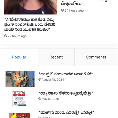
ಬಂಧಿಸಿದ NIA*
24 hours ago
*ಸಿಗರೇಟ್ ಸೇದಲು ಜಾಗ ಕೊಡಿ, ನಿಮ್ಮ
ಫೋನ್ ನಂಬರ್ ಕೊಡಿ ಎಂದು ಡೆಲಿವರಿ
ಬಾಯ್ ನಿಂದ ಯುವತಿಗೆ ಕಿರುಕುಳ*
22 hours ago
Popular
Recent
Comments
*ಆಗಸ್ಟ್ 21 ರಂದು ಭಾರತ್‌ ಬಂದ್‌ ಗೆ ಕರೆ*
August 18, 2024
*ರಾಜ್ಯ ಸರ್ಕಾರಿ ನೌಕರರ ತುಟ್ಟಿಭತ್ಯೆ ಹೆಚ್ಚಳ*
May 5, 2025
*ಮಾರ್ಚ್ 22ರಂದು ಏನಿರುತ್ತೆ? ಏನಿರಲ್ಲ?*