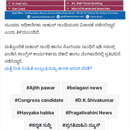
ಮೂವರು ಅಧಿಕಾರಿಗಳು ರಾಹುಲ್ ಗಾಂಧಿಯವರ ವಿಚಾರಣೆ ನಡೆಸಲಿದ್ದಾರೆ
ಎಂದು ತಿಳಿದುಬಂದಿದೆ.
ಮತ್ತೊಂದೆಡೆ ರಾಹುಲ್ ಗಾಂಧಿ ಹಾಗೂ ಸೋನಿಯಾ ಗಾಂಧಿಗೆ ಇಡಿ ಸಮನ್ಸ್
ಖಂಡಿಸಿ ಕಾಂಗ್ರೆಸ್ ಕಾರ್ಯಕರ್ತರು ದೆಹಲಿ ಹಾಗೂ ಬೆಂಗಳೂರಿನಲ್ಲಿ ಪ್ರತಿಭಟನೆ
ನಡೆಸಿದ್ದಾರೆ.
ಮತ್ತೆ ನೀತಿ ಸಂಹಿತೆ ಉಲ್ಲಂಘಿಸಿದ್ರಾ ಶಾಸಕ ಅನಿಲ್ ಬೆನಕೆ?
Ajith pawar
belagavi news
Congress candidate
D.K.Shivakumar
Havyaka habba
Pragativahini News
ಕನ್ನಡ ಸುದ್ದಿ
ಪ್ರಗತಿವಾಹಿನಿ ನ್ಯೂಸ್