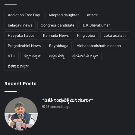
Addiction Free Day
Adopted daughter
attack
belagavi news
Congress candidate
D.K.Shivakumar
Havyaka habba
Kannada News
King cobra
Loka adalath
Pragativahini News
Rayabhaga
Vidhanaparishath election
VTU
ಕನ್ನಡ ನ್ಯೂಸ್
ಕನ್ನಡ ಸುದ್ದಿ
ಪ್ರಗತಿವಾಹಿನಿ ನ್ಯೂಸ್
ಬೆಳಗಾವಿ ನ್ಯೂಸ್
Recent Posts
*ಡಿಕೆಶಿ ಸಂಪುಟಕ್ಕೆ ಮಿನಿ ಸರ್ಜರಿ?*
13 seconds ago