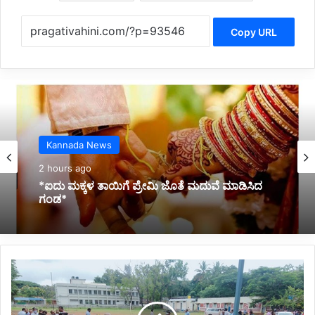
Copy URL
Belagavi News
12 hours ago
*ಸಚಿವ ಸ್ಥಾನ ನೀಡುವಂತೆ ಆಗ್ರಹ :ಲಕ್ಷ್ಮೀ ಹೆಬ್ಬಾಳ್ಕರ್
ಬೆಂಬಲಿಗರಿಂದ ಅರೆಬೆತ್ತಲೆ ಪ್ರತಿಭಟನೆ*
ಮ
ತ್
ತೆ
ನೀ