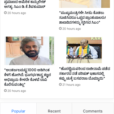
ಪ್ರಮಾಣದ ಅಮೆರಿಕ ಕಾನ್ಸುಲೇಟ್
ಅಗತ್ಯ: ಸಿಎಂ ಡಿ.ಕೆ.ಶಿವಕುಮಾರ್
*ಮುಖ್ಯಮಂತ್ರಿಗಳೇ ಸೀಟು ಕೊಡಲು
20 hours ago
ಸೂಚಿಸಿದರೂ ಒಪ್ಪದ ಪ್ರಾಂಶುಪಾಲರು!
ಶಾಲಾದಿನಗಳನ್ನು ಸ್ಮರಿಸಿದ ಸಿಎಂ*
20 hours ago
*ಹೊರಟ್ಟಿಯವರಿಂದ ರಾಜೀನಾಮೆ ಪಡೆದ
*ಅಂತರ್ಜಲಮಟ್ಟ 1000 ಅಡಿಗಿಂತ
ಸರ್ಕಾರದ ನಡೆ ಪರಿಷತ್ ಇಹಾಸದಲ್ಲಿ
ಕೆಳಗೆ ಹೋಗಿದೆ; ಭೂಗರ್ಭಶಾಸ್ತ್ರ ತಜ್ಞರ
ಕಪ್ಪು ಚುಕ್ಕೆ:ಬಸವರಾಜ ಬೊಮ್ಮಾಯಿ*
ಅಭಿಪ್ರಾಯ ಕೇಳದೇ ಕೊಳವೆ ಬಾವಿ
ಕೊರೆಸುವಂತಿಲ್ಲ*
21 hours ago
20 hours ago
Popular
Recent
Comments