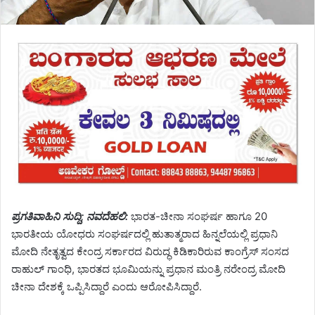
ಪ್ರಗತಿವಾಹಿನಿ ಸುದ್ದಿ; ನವದೆಹಲಿ:
ಭಾರತ-ಚೀನಾ ಸಂಘರ್ಷ ಹಾಗೂ 20
ಭಾರತೀಯ ಯೋಧರು ಸಂಘರ್ಷದಲ್ಲಿ ಹುತಾತ್ಮರಾದ ಹಿನ್ನಲೆಯಲ್ಲಿ ಪ್ರಧಾನಿ
ಮೋದಿ ನೇತೃತ್ವದ ಕೇಂದ್ರ ಸರ್ಕಾರದ ವಿರುದ್ಧ ಕಿಡಿಕಾರಿರುವ ಕಾಂಗ್ರೆಸ್ ಸಂಸದ
ರಾಹುಲ್ ಗಾಂಧಿ, ಭಾರತದ ಭೂಮಿಯನ್ನು ಪ್ರಧಾನ ಮಂತ್ರಿ ನರೇಂದ್ರ ಮೋದಿ
ಚೀನಾ ದೇಶಕ್ಕೆ ಒಪ್ಪಿಸಿದ್ದಾರೆ ಎಂದು ಆರೋಪಿಸಿದ್ದಾರೆ.