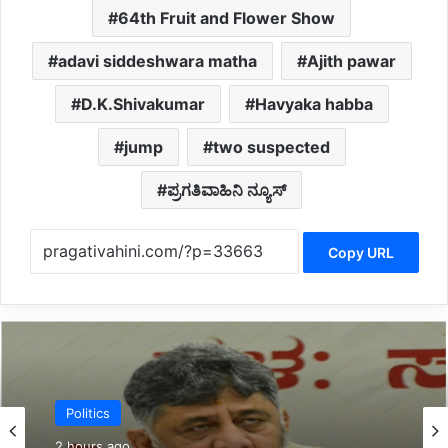
64th Fruit and Flower Show
adavi siddeshwara matha
Ajith pawar
D.K.Shivakumar
Havyaka habba
jump
two suspected
ಪ್ರಗತಿವಾಹಿನಿ ನ್ಯೂಸ್
Copy URL
Politics
3 hours ago