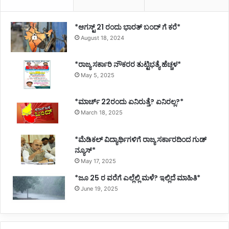
*ಆಗಸ್ಟ್ 21 ರಂದು ಭಾರತ್‌ ಬಂದ್‌ ಗೆ ಕರೆ*
August 18, 2024
*ರಾಜ್ಯ ಸರ್ಕಾರಿ ನೌಕರರ ತುಟ್ಟಿಭತ್ಯೆ ಹೆಚ್ಚಳ*
May 5, 2025
*ಮಾರ್ಚ್ 22ರಂದು ಏನಿರುತ್ತೆ? ಏನಿರಲ್ಲ?*
March 18, 2025
*ಮೆಡಿಕಲ್ ವಿದ್ಯಾರ್ಥಿಗಳಿಗೆ ರಾಜ್ಯ ಸರ್ಕಾರದಿಂದ ಗುಡ್
ನ್ಯೂಸ್*
May 17, 2025
*ಜೂ 25 ರ ವರೆಗೆ ಎಲ್ಲೆಲ್ಲಿ ಮಳೆ? ಇಲ್ಲಿದೆ ಮಾಹಿತಿ*
June 19, 2025