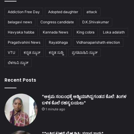
Addiction Free Day
Adopted daughter
attack
belagavi news
Congress candidate
D.K.Shivakumar
Havyaka habba
Kannada News
King cobra
Loka adalath
Pragativahini News
Rayabhaga
Vidhanaparishath election
VTU
ಕನ್ನಡ ನ್ಯೂಸ್
ಕನ್ನಡ ಸುದ್ದಿ
ಪ್ರಗತಿವಾಹಿನಿ ನ್ಯೂಸ್
ಬೆಳಗಾವಿ ನ್ಯೂಸ್
Recent Posts
*ಅಕ್ರಮ ಸಂಬಂಧಕ್ಕೆ ಅಡ್ಡಿಯಾಗಿದ್ದ ಗಂಡನ ಕೊಲೆ: ತಿಂಗಳ
ಬಳಿಕ ಕೊಲೆ ರಹಸ್ಯ ಬಯಲು*
1 minute ago
*ನಿಂತಿದ್ದ ಟ್ರಕ್‌ಗೆ ಬೈಕ್ ಡಿಕ್ಕಿ; ಸವಾರ ಸಾವು*