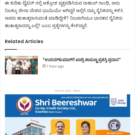
ಈ ಕುರಿತು ಟ್ವಿಟರ್ ನಲ್ಲಿ ಆಕ್ರೋಶ ವ್ಯಕ್ತಪಡಿಸಿರುವ ರಾಹುಲ್ ಗಾಂಧಿ, ಅದು
ನಿಜಕ್ಕೂ ಚೀನಾ ದೇಶದ ಭೂಮಿಯೇ ಆಗಿದ್ದರೆ ಅಲ್ಲಿಗೆ ನಮ್ಮ ಸೈನಿಕರನ್ನು ಕಳಿಸಿ
ಅವರು ಹುತಾತ್ಮರಾಗುವಂತೆ ಮಾಡಿದ್ದೇಕೆ? ನಿಜವಾಗಿಯೂ ಭಾರತದ ಸೈನಿಕರು
ಹುತಾತ್ಮರಾದದ್ದು ಎಲ್ಲಿ? ಎಂಬ ಪ್ರಶ್ನೆಗಳನ್ನು ಕೇಳಿದ್ದಾರೆ.
Related Articles
*ಉದಯ್‌ಕುಮಾರ್‌ಗೆ ಖಾದ್ರಿ ಶಾಮಣ್ಣ ಪ್ರಶಸ್ತಿ ಪ್ರದಾನ*
1 hour ago
Home add -Advt