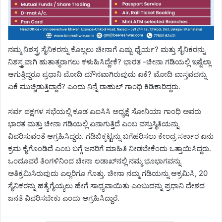
ನಮ್ಮ ನಿಶಸ್ತ್ರ ಸೈನಿಕರನ್ನು ಕೊಲ್ಲಲು ಚೀನಾಗೆ ಎಷ್ಟು ಧೈರ್ಯ? ಮತ್ತು ಸೈನಿಕರನ್ನು
ನಿಶಸ್ತ್ರವಾಗಿ ಹುತಾತ್ಮರಾಗಲು ಕಳುಹಿಸಿದ್ದೇಕೆ? ಭಾರತ -ಚೀನಾ ಗಡಿಯಲ್ಲಿ ಇಷ್ಟೆಲ್ಲಾ
ಆಗುತ್ತಿದ್ದರೂ ಪ್ರಧಾನಿ ಮೋದಿ ಮೌನವಾಗಿರುವುದು ಏಕೆ? ಮೋದಿ ವಾಸ್ತವವನ್ನು
ಏಕೆ ಮುಚ್ಚಿಡುತ್ತಿದ್ದಾರೆ? ಎಂದು ನಿನ್ನೆ ರಾಹುಲ್ ಗಾಂಧಿ ಕಿಡಿಕಾರಿದ್ದರು.
ಸರ್ವ ಪಕ್ಷಗಳ ಸಭೆಯಲ್ಲಿ ಕೂಡ ಎಐಸಿಸಿ ಅಧ್ಯಕ್ಷೆ ಸೋನಿಯಾ ಗಾಂಧಿ ಅವರು
ಭಾರತ ಮತ್ತು ಚೀನಾ ಗಡಿಯಲ್ಲಿ ಏನಾಗುತ್ತಿದೆ ಎಂಬ ವಸ್ತುಸ್ಥಿತಿಯನ್ನು
ವಿವರಿಸುವಂತೆ ಆಗ್ರಹಿಸಿದ್ದರು‌. ಗಡಿಬಿಕ್ಕಟ್ಟನ್ನು ಬಗೆಹರಿಸಲು ಕೇಂದ್ರ ಸರ್ಕಾರ ಏನು
ಕ್ರಮ ಕೈಗೊಂಡಿದೆ ಎಂಬ ಬಗ್ಗೆ ಜನರಿಗೆ ಮಾಹಿತಿ ನೀಡಬೇಕೆಂದು ಒತ್ತಾಯಿಸಿದ್ದರು.
ಒಂದೂವರೆ ತಿಂಗಳಿನಿಂದ ಚೀನಾ ಲಡಾಖ್​ನಲ್ಲಿ ನಮ್ಮ ಭೂಭಾಗವನ್ನು
ಅತಿಕ್ರಮಿಸಿರುವುದು ಎಲ್ಲರಿಗೂ ಗೊತ್ತು. ಚೀನಾ ನಮ್ಮ ಗಡಿಯನ್ನು ಆಕ್ರಮಿಸಿ, 20
ಸೈನಿಕರನ್ನು ಹತ್ಯೆಗೈಯ್ಯಲು ಹೇಗೆ ಸಾಧ್ಯವಾಯಿತು ಎಂಬುದನ್ನು ಪ್ರಧಾನಿ ದೇಶದ
ಜನತೆ ವಿವರಿಸಬೇಕು ಎಂದು ಆಗ್ರಹಿಸಿದ್ದಾರೆ.