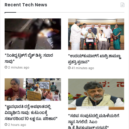
Recent Tech News
*ನಿಂತಿದ್ದ ಟ್ರಕ್‌ಗೆ ಬೈಕ್ ಡಿಕ್ಕಿ; ಸವಾರ
*ಉದಯ್‌ಕುಮಾರ್‌ಗೆ ಖಾದ್ರಿ ಶಾಮಣ್ಣ
ಸಾವು*
ಪ್ರಶಸ್ತಿ ಪ್ರದಾನ*
2 minutes ago
41 minutes ago
*ಜ್ಞಾನಭಾರತಿ ರಸ್ತೆ ಅಪಘಾತದಲ್ಲಿ
ವಿದ್ಯಾರ್ಥಿನಿ ಸಾವು: ಕುಟುಂಬಕ್ಕೆ
*ಸಚಿವ ಸಂಪುಟದಲ್ಲಿ ಮಹಿಳೆಯರಿಗೆ
ಸರ್ಕಾರದಿಂದ 10 ಲಕ್ಷ ರೂ. ಪರಿಹಾರ*
ಸ್ಥಾನ ಸಿಗಲಿದೆ: ಸಿಎಂ
2 hours ago
ಡಿ.ಕೆ.ಶಿವಕುಮಾರ್ ಭರವಸೆ*