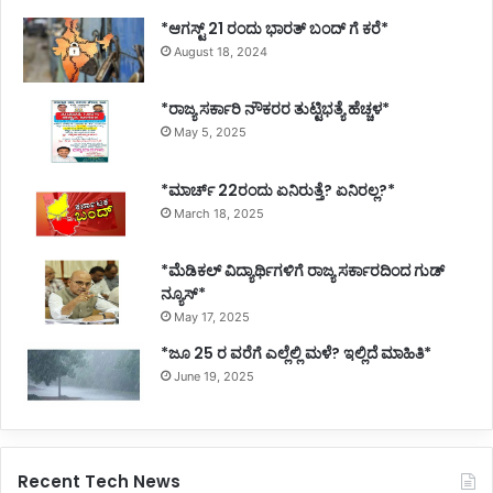
ತೀ
*ಆಗಸ್ಟ್ 21 ರಂದು ಭಾರತ್‌ ಬಂದ್‌ ಗೆ ಕರೆ*
ಶ್
August 18, 2024
ಜಾ
ರ
ಕಿ
*ರಾಜ್ಯ ಸರ್ಕಾರಿ ನೌಕರರ ತುಟ್ಟಿಭತ್ಯೆ ಹೆಚ್ಚಳ*
ಹೊ
May 5, 2025
ಳಿ
ವ್
*ಮಾರ್ಚ್ 22ರಂದು ಏನಿರುತ್ತೆ? ಏನಿರಲ್ಲ?*
ಯಂ
March 18, 2025
ಗ್
ಯ
*ಮೆಡಿಕಲ್ ವಿದ್ಯಾರ್ಥಿಗಳಿಗೆ ರಾಜ್ಯ ಸರ್ಕಾರದಿಂದ ಗುಡ್
ನ್ಯೂಸ್*
May 17, 2025
*ಜೂ 25 ರ ವರೆಗೆ ಎಲ್ಲೆಲ್ಲಿ ಮಳೆ? ಇಲ್ಲಿದೆ ಮಾಹಿತಿ*
June 19, 2025
Recent Tech News