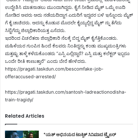
ಉದ್ದೇಶಿಸಿ ಮಾತನಾಡಲು ಮುಂದಾಗಿದ್ದರು. ಕೈಗೆ ನೀಡಿದ ಮೈಕ್ ಒಮ್ಮೆ ಊದಿ
ನೋಡಿದ ಅವರು ಅದು ನಡೆಯದಿದ್ದಾಗ ಎದುರಿಗೆ ಇದ್ದವರ ಬಳಿ ಇನ್ನೊಂದು ಮೈಕ್
ಗೆ ಕೈ ಚಾಚಿದರು. ಅದನ್ನು ಕೊಡುವ ಮೊದಲೇ ಕೈಯ್ಯಲ್ಲಿದ್ದ ಮೈಕ್ ನ್ನು ತೆಗೆದು
ಸಿಟ್ಟಿಗೆದ್ದು ಜಿಲ್ಲಾಧಿಕಾರಿಯತ್ತ ಎಸೆದರು.
ಇದರಿಂದ ವಿಚಲಿತರಾ ಜಿಲ್ಲಾಧಿಕಾರಿ ನೆಲಕ್ಕೆ ಬಿದ್ದ ಮೈಕ್ ಕೈಗೆತ್ತಿಕೊಂಡರು.
ಮಹಿಳೆಯರ ಗುಂಪಿನ ಹಿಂದೆ ಕೆಲವರು ನಿಂತಿದ್ದನ್ನು ಕಂಡು ಮುಖ್ಯಮಂತ್ರಿಗಳು
ಮತ್ತಷ್ಟು ತಾಳ್ಮೆ ಕಳೆದುಕೊಂಡರು
“ಎಸ್ಪಿ ಎಲ್ಲಿದ್ದಾರೆ? ಎಸ್ಪಿ ಮತ್ತು ಕಲೆಕ್ಟರ್ ಇಬ್ಬರೂ
ಒಂದೇ ರೀತಿ ಕಾಣುತ್ತಾರೆ” ಎಂದು ಬೇರೆ ಹೇಳಿದರು.
https://pragati.taskdun.com/bescomfake-job-
offeraccused-arrested/
https://pragati.taskdun.com/santosh-ladreactionodisha-
train-tragidy/
Related Articles
*ಯಶ್ ಅಭಿನಯದ ಟಾಕ್ಸಿಕ್ ಸಿನಿಮಾದ ಟ್ರೈಲರ್