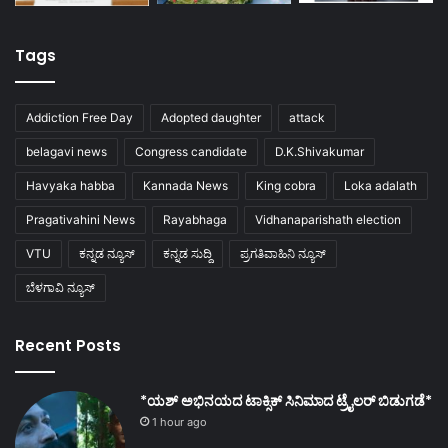
Tags
Addiction Free Day
Adopted daughter
attack
belagavi news
Congress candidate
D.K.Shivakumar
Havyaka habba
Kannada News
King cobra
Loka adalath
Pragativahini News
Rayabhaga
Vidhanaparishath election
VTU
ಕನ್ನಡ ನ್ಯೂಸ್
ಕನ್ನಡ ಸುದ್ದಿ
ಪ್ರಗತಿವಾಹಿನಿ ನ್ಯೂಸ್
ಬೆಳಗಾವಿ ನ್ಯೂಸ್
Recent Posts
*ಯಶ್ ಅಭಿನಯದ ಟಾಕ್ಸಿಕ್ ಸಿನಿಮಾದ ಟ್ರೈಲರ್ ಬಿಡುಗಡೆ*
1 hour ago