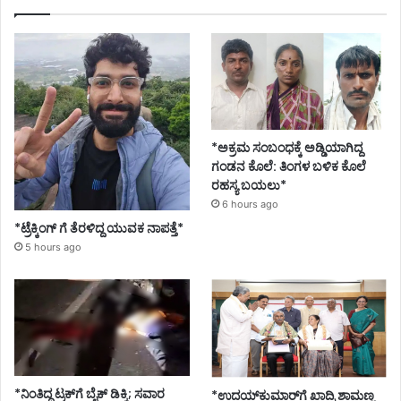
*ಅಕ್ರಮ ಸಂಬಂಧಕ್ಕೆ ಅಡ್ಡಿಯಾಗಿದ್ದ
ಗಂಡನ ಕೊಲೆ: ತಿಂಗಳ ಬಳಿಕ ಕೊಲೆ
ರಹಸ್ಯ ಬಯಲು*
6 hours ago
*ಟ್ರೆಕ್ಕಿಂಗ್ ಗೆ ತೆರಳಿದ್ದ ಯುವಕ ನಾಪತ್ತೆ*
5 hours ago
*ನಿಂತಿದ್ದ ಟ್ರಕ್‌ಗೆ ಬೈಕ್ ಡಿಕ್ಕಿ; ಸವಾರ
*ಉದಯ್‌ಕುಮಾರ್‌ಗೆ ಖಾದ್ರಿ ಶಾಮಣ್ಣ