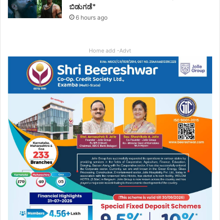
ಬಿಡುಗಡೆ*
6 hours ago
Home add -Advt