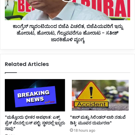
ಳ
ಯಾ
ಬಂ
ರಂ
ಧ
ಟಿ
ನ
ಯಿಂ
ಕಾಂಗ್ರೆಸ್ ಗ್ಯಾರಂಟಿಯಿಂದ ಬಿಜೆಪಿ ವಿಚಲಿತ, ಬಿಜೆಪಿಯವರಿಗೆ ಇನ್ನು
*
ದ
ಹೋರಾಟ, ಹೋರಾಟ, ಗೆಲ್ಲುವವರೆಗೂ ಹೋರಾಟ - ಸತೀಶ್
ಬಿ
ಜೆ
ಜಾರಕಿಹೊಳಿ ವ್ಯಂಗ್ಯ
ಪಿ
ವಿ
ಚ
Related Articles
ಲಿ
ತ
,
ಬಿ
ಜೆ
ಪಿ
ಯ
ವ
ರಿ
*ಮತ್ತೊಂದು ಭೀಕರ ಅಪಘಾತ: ಎಕ್ಸ್
*ಕಾರ್ ಮತ್ತು ಸಿಲಿಂಡ‌ರ್ ಲಾರಿ ನಡುವೆ
ಗೆ
ಪ್ರೆಸ್ ವೇನಲ್ಲಿ ಬಸ್ ಪಲ್ಟಿ; ಸ್ಥಳದಲ್ಲೆ ಇಬ್ಬರು
ಡಿಕ್ಕಿ: ಮೂವರ ದುರ್ಮರಣ*
ಇ
ಸಾವು*
18 hours ago
ನ್