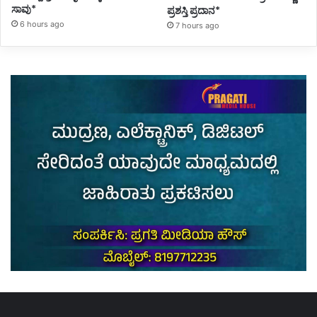
ಸಾವು*
ಪ್ರಶಸ್ತಿ ಪ್ರದಾನ*
6 hours ago
7 hours ago