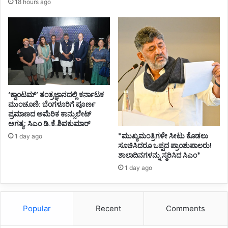
18 hours ago
ನು
ಹೋ
ರಾ
ಟ
,
ಹೋ
ರಾ
ಟ
,
‘ಕ್ವಾಂಟಮ್’ ತಂತ್ರಜ್ಞಾನದಲ್ಲಿ ಕರ್ನಾಟಕ
ಮುಂಚೂಣಿ: ಬೆಂಗಳೂರಿಗೆ ಪೂರ್ಣ
ಗೆ
ಪ್ರಮಾಣದ ಅಮೆರಿಕ ಕಾನ್ಸುಲೇಟ್
ಲ್
ಅಗತ್ಯ: ಸಿಎಂ ಡಿ.ಕೆ.ಶಿವಕುಮಾರ್
ಲು
*ಮುಖ್ಯಮಂತ್ರಿಗಳೇ ಸೀಟು ಕೊಡಲು
ವ
1 day ago
ಸೂಚಿಸಿದರೂ ಒಪ್ಪದ ಪ್ರಾಂಶುಪಾಲರು!
ವ
ಶಾಲಾದಿನಗಳನ್ನು ಸ್ಮರಿಸಿದ ಸಿಎಂ*
ರೆ
1 day ago
ಗೂ
ಹೋ
ರಾ
ಟ
Popular
Recent
Comments
-
ಸ