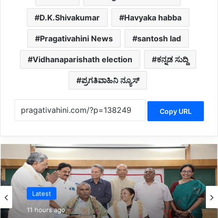
D.K.Shivakumar
Havyaka habba
Pragativahini News
santosh lad
Vidhanaparishath election
ಕನ್ನಡ ಸುದ್ದಿ
ಪ್ರಗತಿವಾಹಿನಿ ನ್ಯೂಸ್
Copy URL
Latest
12 hours ago
Latest
*ಜ್ಞಾನಭಾರತಿ ರಸ್ತೆ ಅಪಘಾತದಲ್ಲಿ ವಿದ್ಯಾರ್ಥಿನಿ ಸಾವು: