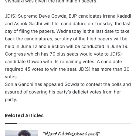
Vishalaxi was given the nomination papers.
JD(S) Supremo Deve Gowda, BJP candidates Irrana Kadadi
and Ashok Gasthi will file candidature on Tuesday, the last
day of filing the papers. Wednesday is the last date to take
back the candidatures, scrutiny of the filed papers will be
held in June 12 and election will be conducted in June 19.
Congress which has 70 plus seats would vote to JD(S)
candidate Gowda with its remaining votes. A candidate
required 45 votes to win the seat. JD(S) has more than 30
votes.
Sonia Gandhi has appealed Gowda to contest the polls and
assured of covering his party’s deficiet votes from her
party.
Related Articles
*ಟ್ರೆಕ್ಕಿಂಗ್ ಗೆ ತೆರಳಿದ್ದ ಯುವಕ ನಾಪತ್ತೆ*