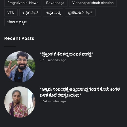
Pragativahini News
Rayabhaga
Vidhanaparishath election
VTU
ಕನ್ನಡ ನ್ಯೂಸ್
ಕನ್ನಡ ಸುದ್ದಿ
ಪ್ರಗತಿವಾಹಿನಿ ನ್ಯೂಸ್
ಬೆಳಗಾವಿ ನ್ಯೂಸ್
Recent Posts
*ಟ್ರೆಕ್ಕಿಂಗ್ ಗೆ ತೆರಳಿದ್ದ ಯುವಕ ನಾಪತ್ತೆ*
10 seconds ago
*ಅಕ್ರಮ ಸಂಬಂಧಕ್ಕೆ ಅಡ್ಡಿಯಾಗಿದ್ದ ಗಂಡನ ಕೊಲೆ: ತಿಂಗಳ
ಬಳಿಕ ಕೊಲೆ ರಹಸ್ಯ ಬಯಲು*
54 minutes ago