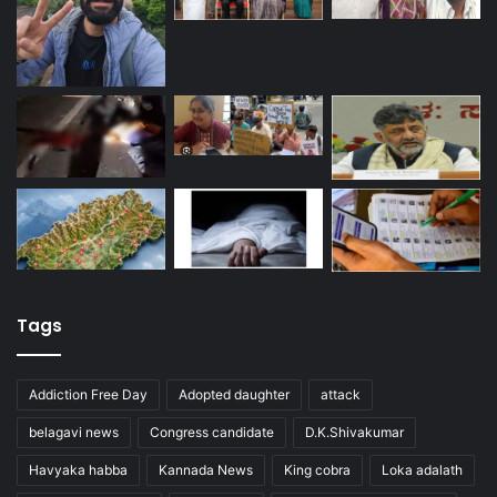
Tags
Addiction Free Day
Adopted daughter
attack
belagavi news
Congress candidate
D.K.Shivakumar
Havyaka habba
Kannada News
King cobra
Loka adalath