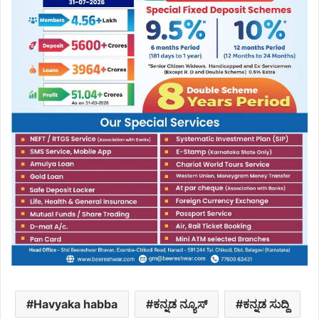
Havyaka habba
ಕನ್ನಡ ನ್ಯೂಸ್
ಕನ್ನಡ ಸುದ್ದಿ