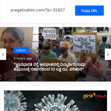
Copy URL
Politics
5 hours ago
Latest
*ಸಚಿವ ಸಂಪುಟದಲ್ಲಿ ಮಹಿಳೆಯರಿಗೆ ಸ್ಥಾನ ಸಿಗಲಿದೆ: ಸಿಎಂ
5 hours ago
ಡಿ.ಕೆ.ಶಿವಕುಮಾರ್ ಭರವಸೆ*
ರಾ
ಜ್
*ಜ್ಞಾನಭಾರತಿ ರಸ್ತೆ ಅಪಘಾತದಲ್ಲಿ ವಿದ್ಯಾರ್ಥಿನಿ ಸಾವು:
ಕುಟುಂಬಕ್ಕೆ ಸರ್ಕಾರದಿಂದ 10 ಲಕ್ಷ ರೂ. ಪರಿಹಾರ*
ಯ
ದ