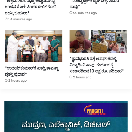
*ಅಕ್ರಮ ಸಂಬಂಧಕ್ಕೆ ಅಡ್ಡಿಯಾಗಿದ್ದ
*ನಿಂತಿದ್ದ ಟ್ರಕ್‌ಗೆ ಬೈಕ್ ಡಿಕ್ಕಿ; ಸವಾರ
ಗಂಡನ ಕೊಲೆ: ತಿಂಗಳ ಬಳಿಕ ಕೊಲೆ
ಸಾವು*
ರಹಸ್ಯ ಬಯಲು*
55 minutes ago
54 minutes ago
*ಜ್ಞಾನಭಾರತಿ ರಸ್ತೆ ಅಪಘಾತದಲ್ಲಿ
ವಿದ್ಯಾರ್ಥಿನಿ ಸಾವು: ಕುಟುಂಬಕ್ಕೆ
*ಉದಯ್‌ಕುಮಾರ್‌ಗೆ ಖಾದ್ರಿ ಶಾಮಣ್ಣ
ಸರ್ಕಾರದಿಂದ 10 ಲಕ್ಷ ರೂ. ಪರಿಹಾರ*
ಪ್ರಶಸ್ತಿ ಪ್ರದಾನ*
2 hours ago
2 hours ago