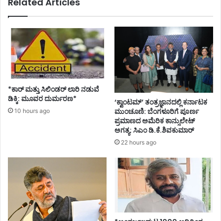
Related Articles
t
r
a
,
I
n
t
e
r
*ಕಾರ್ ಮತ್ತು ಸಿಲಿಂಡ‌ರ್ ಲಾರಿ ನಡುವೆ
s
ಡಿಕ್ಕಿ: ಮೂವರ ದುರ್ಮರಣ*
‘ಕ್ವಾಂಟಮ್’ ತಂತ್ರಜ್ಞಾನದಲ್ಲಿ ಕರ್ನಾಟಕ
t
ಮುಂಚೂಣಿ: ಬೆಂಗಳೂರಿಗೆ ಪೂರ್ಣ
10 hours ago
a
ಪ್ರಮಾಣದ ಅಮೆರಿಕ ಕಾನ್ಸುಲೇಟ್
t
ಅಗತ್ಯ: ಸಿಎಂ ಡಿ.ಕೆ.ಶಿವಕುಮಾರ್
e
22 hours ago
B
u
s
S
e
r
v
i