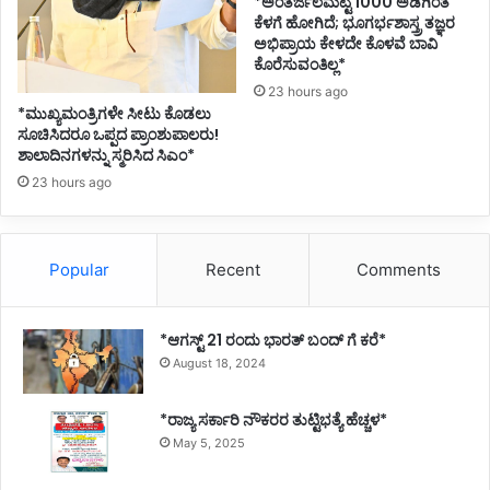
*ಅಂತರ್ಜಲಮಟ್ಟ 1000 ಅಡಿಗಿಂತ
ಕೆಳಗೆ ಹೋಗಿದೆ; ಭೂಗರ್ಭಶಾಸ್ತ್ರ ತಜ್ಞರ
c
ಅಭಿಪ್ರಾಯ ಕೇಳದೇ ಕೊಳವೆ ಬಾವಿ
e
ಕೊರೆಸುವಂತಿಲ್ಲ*
s
t
23 hours ago
*ಮುಖ್ಯಮಂತ್ರಿಗಳೇ ಸೀಟು ಕೊಡಲು
o
ಸೂಚಿಸಿದರೂ ಒಪ್ಪದ ಪ್ರಾಂಶುಪಾಲರು!
b
ಶಾಲಾದಿನಗಳನ್ನು ಸ್ಮರಿಸಿದ ಸಿಎಂ*
e
C
23 hours ago
o
m
m
Popular
Recent
Comments
e
n
c
*ಆಗಸ್ಟ್ 21 ರಂದು ಭಾರತ್‌ ಬಂದ್‌ ಗೆ ಕರೆ*
e
August 18, 2024
s
f
r
*ರಾಜ್ಯ ಸರ್ಕಾರಿ ನೌಕರರ ತುಟ್ಟಿಭತ್ಯೆ ಹೆಚ್ಚಳ*
o
May 5, 2025
m
t