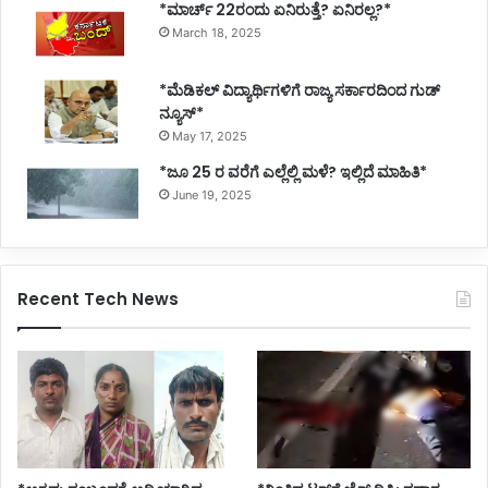
*ಮಾರ್ಚ್ 22ರಂದು ಏನಿರುತ್ತೆ? ಏನಿರಲ್ಲ?*
h
March 18, 2025
i
s
W
*ಮೆಡಿಕಲ್ ವಿದ್ಯಾರ್ಥಿಗಳಿಗೆ ರಾಜ್ಯ ಸರ್ಕಾರದಿಂದ ಗುಡ್
e
ನ್ಯೂಸ್*
e
May 17, 2025
k
*ಜೂ 25 ರ ವರೆಗೆ ಎಲ್ಲೆಲ್ಲಿ ಮಳೆ? ಇಲ್ಲಿದೆ ಮಾಹಿತಿ*
June 19, 2025
Recent Tech News