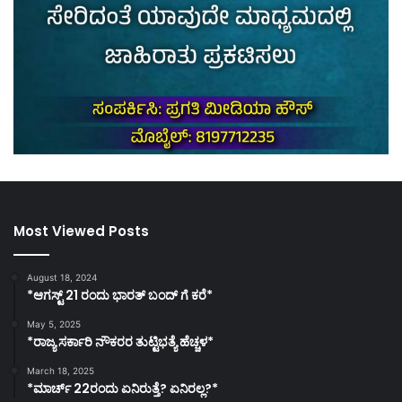
Most Viewed Posts
August 18, 2024
*ಆಗಸ್ಟ್ 21 ರಂದು ಭಾರತ್‌ ಬಂದ್‌ ಗೆ ಕರೆ*
May 5, 2025
*ರಾಜ್ಯ ಸರ್ಕಾರಿ ನೌಕರರ ತುಟ್ಟಿಭತ್ಯೆ ಹೆಚ್ಚಳ*
March 18, 2025
*ಮಾರ್ಚ್ 22ರಂದು ಏನಿರುತ್ತೆ? ಏನಿರಲ್ಲ?*