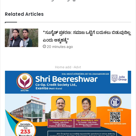
Related Articles
*ಸೂಸೈಡ್ ಪ್ರಕರಣ: ಸಮಾಜ ಒಟ್ಟಿಗೆ ಬದುಕಲು ಬಿಡುವುದಿಲ್ಲ
ಎಂದು ಆತ್ಮಹತ್ಯೆ*
20 minutes ago
Home add -Advt