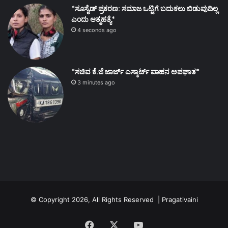
*ಸೂಸೈಡ್ ಪ್ರಕರಣ: ಸಮಾಜ ಒಟ್ಟಿಗೆ ಬದುಕಲು ಬಿಡುವುದಿಲ್ಲ
ಎಂದು ಆತ್ಮಹತ್ಯೆ*
4 seconds ago
*ಸಚಿವ ಕೆ.ಜೆ ಜಾರ್ಜ್ ಎಸ್ಕಾರ್ಟ್ ವಾಹನ ಅಪಘಾತ*
3 minutes ago
© Copyright 2026, All Rights Reserved | Pragativaini
Facebook
X
YouTube