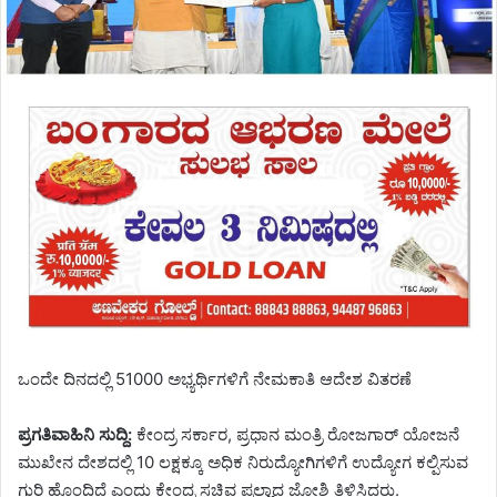
ಒಂದೇ ದಿನದಲ್ಲಿ 51000 ಅಭ್ಯರ್ಥಿಗಳಿಗೆ ನೇಮಕಾತಿ ಆದೇಶ ವಿತರಣೆ
ಪ್ರಗತಿವಾಹಿನಿ ಸುದ್ದಿ:
ಕೇಂದ್ರ ಸರ್ಕಾರ, ಪ್ರಧಾನ ಮಂತ್ರಿ ರೋಜಗಾರ್ ಯೋಜನೆ
ಮುಖೇನ ದೇಶದಲ್ಲಿ 10 ಲಕ್ಷಕ್ಕೂ ಅಧಿಕ ನಿರುದ್ಯೋಗಿಗಳಿಗೆ ಉದ್ಯೋಗ ಕಲ್ಪಿಸುವ
ಗುರಿ ಹೊಂದಿದೆ ಎಂದು ಕೇಂದ್ರ ಸಚಿವ ಪ್ರಲ್ಹಾದ ಜೋಶಿ ತಿಳಿಸಿದರು.