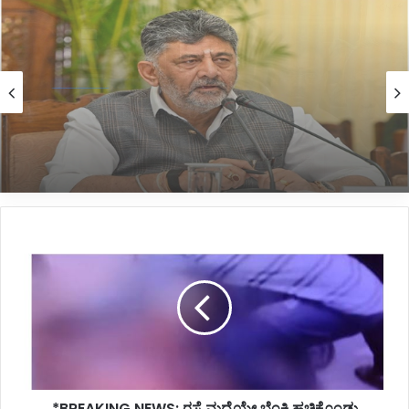
Politics
2 hours ago
*ಬಸವರಾಜ ಹೊರಟ್ಟಿ ಅವರ ಹೃದಯ ವೈಶಾಲ್ಯತೆ
ಶ್ಲಾಘನೀಯ: ಸಿಎಂ ಡಿ.ಕೆ.ಶಿವಕುಮಾರ್*
*BREAKING
NEWS:
ರಸ್ತೆ
ಮಧ್ಯೆಯೇ
ಬೆಂಕಿ
ಹಚ್ಚಿಕೊಂಡು
ಆತ್ಮಹತ್ಯೆಗೆ
ಯತ್ನಿಸಿದ
ವ್ಯಕ್ತಿ*
*BREAKING NEWS: ರಸ್ತೆ ಮಧ್ಯೆಯೇ ಬೆಂಕಿ ಹಚ್ಚಿಕೊಂಡು