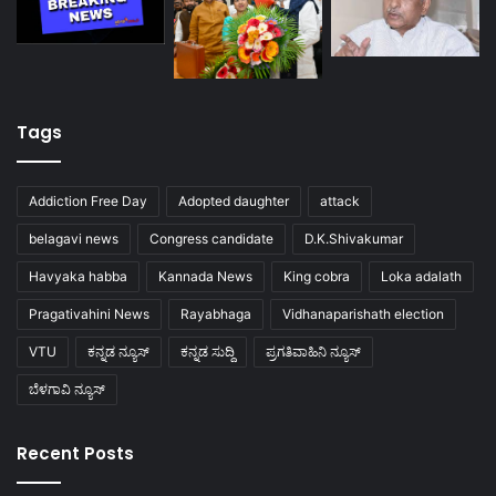
Tags
Addiction Free Day
Adopted daughter
attack
belagavi news
Congress candidate
D.K.Shivakumar
Havyaka habba
Kannada News
King cobra
Loka adalath
Pragativahini News
Rayabhaga
Vidhanaparishath election
VTU
ಕನ್ನಡ ನ್ಯೂಸ್
ಕನ್ನಡ ಸುದ್ದಿ
ಪ್ರಗತಿವಾಹಿನಿ ನ್ಯೂಸ್
ಬೆಳಗಾವಿ ನ್ಯೂಸ್
Recent Posts