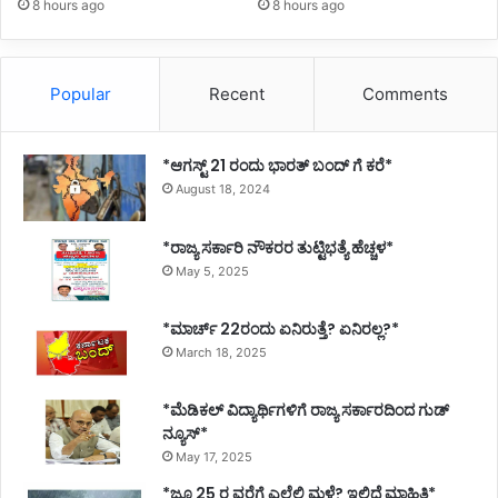
8 hours ago
8 hours ago
Popular
Recent
Comments
*ಆಗಸ್ಟ್ 21 ರಂದು ಭಾರತ್‌ ಬಂದ್‌ ಗೆ ಕರೆ*
August 18, 2024
*ರಾಜ್ಯ ಸರ್ಕಾರಿ ನೌಕರರ ತುಟ್ಟಿಭತ್ಯೆ ಹೆಚ್ಚಳ*
May 5, 2025
*ಮಾರ್ಚ್ 22ರಂದು ಏನಿರುತ್ತೆ? ಏನಿರಲ್ಲ?*
March 18, 2025
*ಮೆಡಿಕಲ್ ವಿದ್ಯಾರ್ಥಿಗಳಿಗೆ ರಾಜ್ಯ ಸರ್ಕಾರದಿಂದ ಗುಡ್
ನ್ಯೂಸ್*
May 17, 2025
*ಜೂ 25 ರ ವರೆಗೆ ಎಲ್ಲೆಲ್ಲಿ ಮಳೆ? ಇಲ್ಲಿದೆ ಮಾಹಿತಿ*