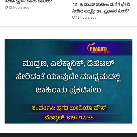
ತುಳಸಿ ಧ್ವಂಸ: ದೂರು ದಾಖಲು*
*ದಿ. ಡಿ ವಾಯ್ ಪಾಟೀಲ ಮನೆಗೆ ಭೇಟಿ
12 hours ago
ನೀಡಿದ ಪದ್ಮಶ್ರೀ ಡಾ. ಪ್ರಭಾಕರ ಕೋರೆ*
12 hours ago