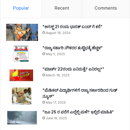
Popular
Recent
Comments
*ಆಗಸ್ಟ್ 21 ರಂದು ಭಾರತ್‌ ಬಂದ್‌ ಗೆ ಕರೆ*
August 18, 2024
*ರಾಜ್ಯ ಸರ್ಕಾರಿ ನೌಕರರ ತುಟ್ಟಿಭತ್ಯೆ ಹೆಚ್ಚಳ*
May 5, 2025
*ಮಾರ್ಚ್ 22ರಂದು ಏನಿರುತ್ತೆ? ಏನಿರಲ್ಲ?*
March 18, 2025
*ಮೆಡಿಕಲ್ ವಿದ್ಯಾರ್ಥಿಗಳಿಗೆ ರಾಜ್ಯ ಸರ್ಕಾರದಿಂದ ಗುಡ್
ನ್ಯೂಸ್*
May 17, 2025
*ಜೂ 25 ರ ವರೆಗೆ ಎಲ್ಲೆಲ್ಲಿ ಮಳೆ? ಇಲ್ಲಿದೆ ಮಾಹಿತಿ*
June 19, 2025