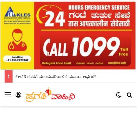
*ಆ.13 ರವರೆಗೆ ಮುಂದುವರಿಯಲಿದೆ ವರುಣನ ಆರ್ಭಟ*
Menu
Log In
Switch
S