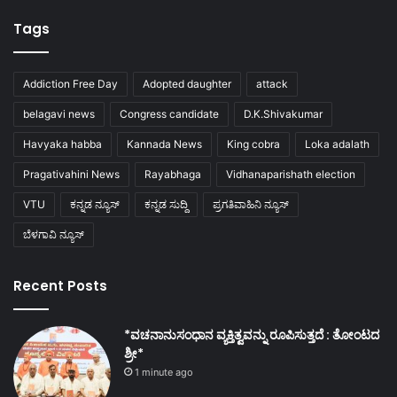
Tags
Addiction Free Day
Adopted daughter
attack
belagavi news
Congress candidate
D.K.Shivakumar
Havyaka habba
Kannada News
King cobra
Loka adalath
Pragativahini News
Rayabhaga
Vidhanaparishath election
VTU
ಕನ್ನಡ ನ್ಯೂಸ್
ಕನ್ನಡ ಸುದ್ದಿ
ಪ್ರಗತಿವಾಹಿನಿ ನ್ಯೂಸ್
ಬೆಳಗಾವಿ ನ್ಯೂಸ್
Recent Posts
*ವಚನಾನುಸಂಧಾನ ವ್ಯಕ್ತಿತ್ವವನ್ನು ರೂಪಿಸುತ್ತದೆ : ತೋಂಟದ
ಶ್ರೀ*
1 minute ago