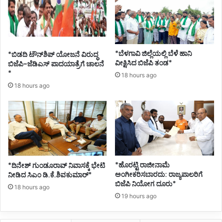
ಸಾ
ಹಿ
ತ್
ಯ
ಸ
*ಬೆಳಗಾವಿ ಜಿಲ್ಲೆಯಲ್ಲಿ ಬೆಳೆ ಹಾನಿ
*ಬಿಡದಿ ಟೌನ್‌ಶಿಪ್ ಯೋಜನೆ ವಿರುದ್ಧ
ಮ್
ವೀಕ್ಷಿಸಿದ ಬಿಜೆಪಿ ತಂಡ*
ಬಿಜೆಪಿ-ಜೆಡಿಎಸ್ ಪಾದಯಾತ್ರೆಗೆ ಚಾಲನೆ
ಮೇ
*
18 hours ago
ಳ
18 hours ago
ನ
*ಹೊರಟ್ಟಿ ರಾಜೀನಾಮೆ
*ದಿನೇಶ್ ಗುಂಡೂರಾವ್ ನಿವಾಸಕ್ಕೆ ಭೇಟಿ
ಅಂಗೀಕರಿಸಬಾರದು: ರಾಜ್ಯಪಾಲರಿಗೆ
ನೀಡಿದ ಸಿಎಂ ಡಿ.ಕೆ.ಶಿವಕುಮಾರ್*
ಬಿಜೆಪಿ ನಿಯೋಗ ದೂರು*
18 hours ago
19 hours ago