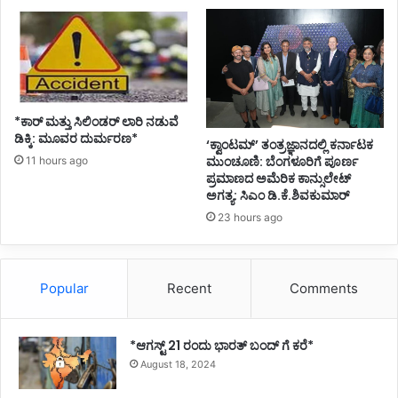
*ಕಾರ್ ಮತ್ತು ಸಿಲಿಂಡ‌ರ್ ಲಾರಿ ನಡುವೆ
ಡಿಕ್ಕಿ: ಮೂವರ ದುರ್ಮರಣ*
‘ಕ್ವಾಂಟಮ್’ ತಂತ್ರಜ್ಞಾನದಲ್ಲಿ ಕರ್ನಾಟಕ
ಮುಂಚೂಣಿ: ಬೆಂಗಳೂರಿಗೆ ಪೂರ್ಣ
11 hours ago
ಪ್ರಮಾಣದ ಅಮೆರಿಕ ಕಾನ್ಸುಲೇಟ್
ಅಗತ್ಯ: ಸಿಎಂ ಡಿ.ಕೆ.ಶಿವಕುಮಾರ್
23 hours ago
Popular
Recent
Comments
*ಆಗಸ್ಟ್ 21 ರಂದು ಭಾರತ್‌ ಬಂದ್‌ ಗೆ ಕರೆ*
August 18, 2024