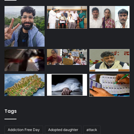
Tags
Addiction Free Day
Adopted daughter
attack