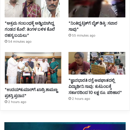
*ಅಕ್ರಮ ಸಂಬಂಧಕ್ಕೆ ಅಡ್ಡಿಯಾಗಿದ್ದ
*ನಿಂತಿದ್ದ ಟ್ರಕ್‌ಗೆ ಬೈಕ್ ಡಿಕ್ಕಿ; ಸವಾರ
ಗಂಡನ ಕೊಲೆ: ತಿಂಗಳ ಬಳಿಕ ಕೊಲೆ
ಸಾವು*
ರಹಸ್ಯ ಬಯಲು*
55 minutes ago
54 minutes ago
*ಜ್ಞಾನಭಾರತಿ ರಸ್ತೆ ಅಪಘಾತದಲ್ಲಿ
ವಿದ್ಯಾರ್ಥಿನಿ ಸಾವು: ಕುಟುಂಬಕ್ಕೆ
*ಉದಯ್‌ಕುಮಾರ್‌ಗೆ ಖಾದ್ರಿ ಶಾಮಣ್ಣ
ಸರ್ಕಾರದಿಂದ 10 ಲಕ್ಷ ರೂ. ಪರಿಹಾರ*
ಪ್ರಶಸ್ತಿ ಪ್ರದಾನ*
2 hours ago
2 hours ago