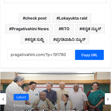
check post
Lokayukta raid
Pragativahini News
RTO
ಕನ್ನಡ ನ್ಯೂಸ್
ಕನ್ನಡ ಸುದ್ದಿ
ಪ್ರಗತಿವಾಹಿನಿ ನ್ಯೂಸ್
Copy URL
Latest
6 hours ago
*ಜ್ಞಾನಭಾರತಿ ರಸ್ತೆ ಅಪಘಾತದಲ್ಲಿ ವಿದ್ಯಾರ್ಥಿನಿ ಸಾವು: