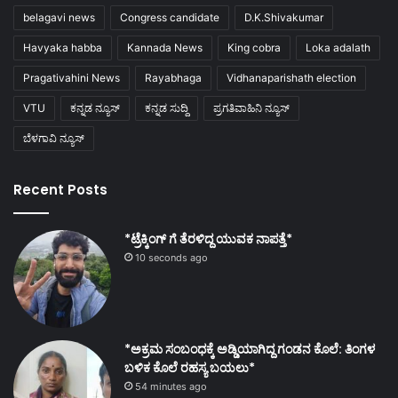
belagavi news
Congress candidate
D.K.Shivakumar
Havyaka habba
Kannada News
King cobra
Loka adalath
Pragativahini News
Rayabhaga
Vidhanaparishath election
VTU
ಕನ್ನಡ ನ್ಯೂಸ್
ಕನ್ನಡ ಸುದ್ದಿ
ಪ್ರಗತಿವಾಹಿನಿ ನ್ಯೂಸ್
ಬೆಳಗಾವಿ ನ್ಯೂಸ್
Recent Posts
*ಟ್ರೆಕ್ಕಿಂಗ್ ಗೆ ತೆರಳಿದ್ದ ಯುವಕ ನಾಪತ್ತೆ*
10 seconds ago
*ಅಕ್ರಮ ಸಂಬಂಧಕ್ಕೆ ಅಡ್ಡಿಯಾಗಿದ್ದ ಗಂಡನ ಕೊಲೆ: ತಿಂಗಳ
ಬಳಿಕ ಕೊಲೆ ರಹಸ್ಯ ಬಯಲು*
54 minutes ago