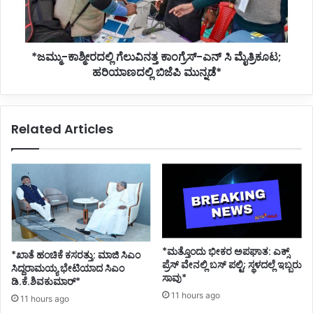
ಮೈತ್ರಿಕೂಟ;
ಹರಿಯಾಣದಲ್ಲಿ
ಬಿಜೆಪಿ
*ಜಮ್ಮು-ಕಾಶ್ಮೀರದಲ್ಲಿ ಗೆಲುವಿನತ್ತ ಕಾಂಗ್ರೆಸ್-ಎನ್ ಸಿ ಮೈತ್ರಿಕೂಟ;
ಮುನ್ನಡೆ*
ಹರಿಯಾಣದಲ್ಲಿ ಬಿಜೆಪಿ ಮುನ್ನಡೆ*
Related Articles
*ಮತ್ತೊಂದು ಭೀಕರ ಅಪಘಾತ: ಎಕ್ಸ್
*ಖಾತೆ ಹಂಚಿಕೆ ಕಸರತ್ತು: ಮಾಜಿ ಸಿಎಂ
ಪ್ರೆಸ್ ವೇನಲ್ಲಿ ಬಸ್ ಪಲ್ಟಿ; ಸ್ಥಳದಲ್ಲೆ ಇಬ್ಬರು
ಸಿದ್ದರಾಮಯ್ಯ ಭೇಟಿಯಾದ ಸಿಎಂ
ಸಾವು*
ಡಿ.ಕೆ.ಶಿವಕುಮಾರ್*
11 hours ago
11 hours ago