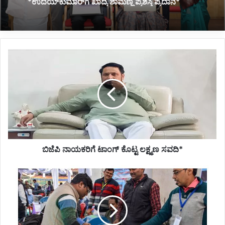
ಕುಟುಂಬಕ್ಕೆ ಸರ್ಕಾರದಿಂದ 10 ಲಕ್ಷ ರೂ. ಪರಿಹಾರ*
ಬಿಜೆಪಿ
ನಾಯಕರಿಗೆ
ಟಾಂಗ್
ಕೊಟ್ಟ
ಲಕ್ಷ್ಮಣ
ಸವದಿ*
ಬಿಜೆಪಿ ನಾಯಕರಿಗೆ ಟಾಂಗ್ ಕೊಟ್ಟ ಲಕ್ಷ್ಮಣ ಸವದಿ*
*ಜಮ್ಮು-
ಕಾಶ್ಮೀರದಲ್ಲಿ
ಗೆಲುವಿನತ್ತ
ಕಾಂಗ್ರೆಸ್-
ಎನ್
ಸಿ