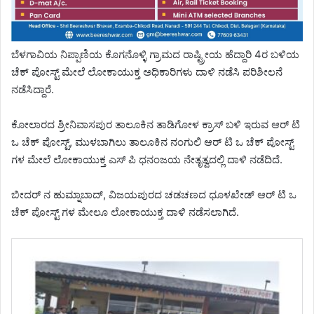
ಬೆಳಗಾವಿಯ ನಿಪ್ಪಾಣಿಯ ಕೊಗನೊಳ್ಳಿ ಗ್ರಾಮದ ರಾಷ್ಟ್ರೀಯ ಹೆದ್ದಾರಿ 4ರ ಬಳಿಯ
ಚೆಕ್ ಪೋಸ್ಟ್ ಮೇಲೆ ಲೋಕಾಯುಕ್ತ ಅಧಿಕಾರಿಗಳು ದಾಳಿ ನಡೆಸಿ ಪರಿಶೀಲನೆ
ನಡೆಸಿದ್ದಾರೆ.
ಕೋಲಾರದ ಶ್ರೀನಿವಾಸಪುರ ತಾಲೂಕಿನ ತಾಡಿಗೋಳ ಕ್ರಾಸ್ ಬಳಿ ಇರುವ ಆರ್ ಟಿ
ಒ ಚೆಕ್ ಪೋಸ್ಟ್, ಮುಳಬಾಗಿಲು ತಾಲೂಕಿನ ನಂಗುಲಿ ಆರ್ ಟಿ ಒ ಚೆಕ್ ಪೋಸ್ಟ್
ಗಳ ಮೇಲೆ ಲೋಕಾಯುಕ್ತ ಎಸ್ ಪಿ ಧನಂಜಯ ನೇತೃತ್ವದಲ್ಲಿ ದಾಳಿ ನಡೆದಿದೆ.
ಬೀದರ್ ನ ಹುಮ್ನಾಬಾದ್, ವಿಜಯಪುರದ ಚಡಚಣದ ಧೂಳಖೇಡ್ ಆರ್ ಟಿ ಒ
ಚೆಕ್ ಪೋಸ್ಟ್ ಗಳ ಮೇಲೂ ಲೋಕಾಯುಕ್ತ ದಾಳಿ ನಡೆಸಲಾಗಿದೆ.