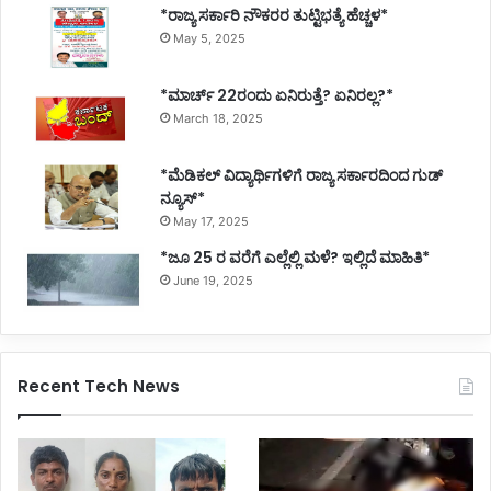
*ರಾಜ್ಯ ಸರ್ಕಾರಿ ನೌಕರರ ತುಟ್ಟಿಭತ್ಯೆ ಹೆಚ್ಚಳ*
May 5, 2025
*ಮಾರ್ಚ್ 22ರಂದು ಏನಿರುತ್ತೆ? ಏನಿರಲ್ಲ?*
March 18, 2025
*ಮೆಡಿಕಲ್ ವಿದ್ಯಾರ್ಥಿಗಳಿಗೆ ರಾಜ್ಯ ಸರ್ಕಾರದಿಂದ ಗುಡ್
ನ್ಯೂಸ್*
May 17, 2025
*ಜೂ 25 ರ ವರೆಗೆ ಎಲ್ಲೆಲ್ಲಿ ಮಳೆ? ಇಲ್ಲಿದೆ ಮಾಹಿತಿ*
June 19, 2025
Recent Tech News