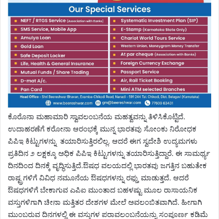
ಕೊರೊನಾ ಮಹಾಮಾರಿ ಸ್ವಾವಲಂಬನೆಯ ಮಹತ್ವವನ್ನು ತಿಳಿಸಿಕೊಟ್ಟಿದೆ.
ಉದಾಹರಣೆಗೆ ಕರೋನಾ ಆರಂಭಕ್ಕೆ ಮುನ್ನ ಭಾರತವು ಸೋಂಕು ನಿರೋಧಕ
ಪಿಪಿಇ ಕಿಟ್ಟುಗಳನ್ನು ತಯಾರಿಸುತ್ತಿರಲಿಲ್ಲ. ಆದರೆ ಈಗ ಸ್ವದೇಶಿ ಉದ್ಯಮಗಳು
ಪ್ರತಿದಿನ ೨ ಲಕ್ಷಕ್ಕೂ ಅಧಿಕ ಪಿಪಿಇ ಕಿಟ್ಟುಗಳನ್ನು ತಯಾರಿಸುತ್ತಿದ್ದಾರೆ. ಈ ಸಾಮರ್ಥ್ಯ
ದಿನದಿಂದ ದಿನಕ್ಕೆ ವೃದ್ಧಿಸುತ್ತಿದೆ.ಔಷಧ ವಲಯದಲ್ಲಿ ಭಾರತವು ಜಗತ್ತಿನ ಬಹುತೇಕ
ರಾಷ್ಟ್ರಗಳಿಗೆ ವಿವಿಧ ನಮೂನೆಯ ಔಷಧಗಳನ್ನು ರಫ್ತು ಮಾಡುತ್ತದೆ. ಆದರೆ
ಔಷಧಗಳಿಗೆ ಬೇಕಾಗುವ ಎಪಿಐ ಮುಂತಾದ ಬಹಳಷ್ಟು ಮೂಲ ರಾಸಾಯನಿಕ
ವಸ್ತುಗಳಿಗಾಗಿ ಚೀನಾ ಮತ್ತಿತರ ದೇಶಗಳ ಮೇಲೆ ಅವಲಂಬಿತವಾಗಿದೆ. ಹೀಗಾಗಿ
ಮುಂಬರುವ ದಿನಗಳಲ್ಲಿ ಈ ವಸ್ತುಗಳ ಪರಾವಲಂಬನೆಯನ್ನು ಸಂಪೂರ್ಣ ಕಡಿಮೆ