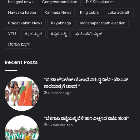
belagavi news
Congress candidate
D.K.Shivakumar
Havyaka habba
Kannada News
King cobra
Loka adalath
Pragativahini News
Rayabhaga
Vidhanaparishath election
VTU
ಕನ್ನಡ ನ್ಯೂಸ್
ಕನ್ನಡ ಸುದ್ದಿ
ಪ್ರಗತಿವಾಹಿನಿ ನ್ಯೂಸ್
ಬೆಳಗಾವಿ ನ್ಯೂಸ್
Recent Posts
*ಬಿಡದಿ ಟೌನ್‌ಶಿಪ್ ಯೋಜನೆ ವಿರುದ್ಧ ಬಿಜೆಪಿ-ಜೆಡಿಎಸ್
ಪಾದಯಾತ್ರೆಗೆ ಚಾಲನೆ *
4 seconds ago
*ಬೆಳಗಾವಿ ಜಿಲ್ಲೆಯಲ್ಲಿ ಬೆಳೆ ಹಾನಿ ವೀಕ್ಷಿಸಿದ ಬಿಜೆಪಿ ತಂಡ*
56 minutes ago