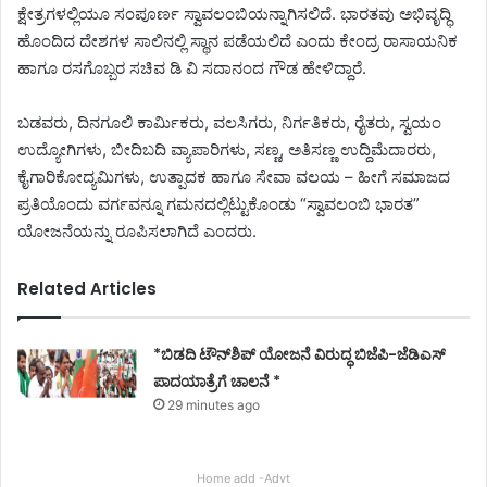
ಕ್ಷೇತ್ರಗಳಲ್ಲಿಯೂ ಸಂಪೂರ್ಣ ಸ್ವಾವಲಂಬಿಯನ್ನಾಗಿಸಲಿದೆ. ಭಾರತವು ಅಭಿವೃದ್ಧಿ
ಹೊಂದಿದ ದೇಶಗಳ ಸಾಲಿನಲ್ಲಿ ಸ್ಥಾನ ಪಡೆಯಲಿದೆ ಎಂದು ಕೇಂದ್ರ ರಾಸಾಯನಿಕ
ಹಾಗೂ ರಸಗೊಬ್ಬರ ಸಚಿವ ಡಿ ವಿ ಸದಾನಂದ ಗೌಡ ಹೇಳಿದ್ದಾರೆ.
ಬಡವರು, ದಿನಗೂಲಿ ಕಾರ್ಮಿಕರು, ವಲಸಿಗರು, ನಿರ್ಗತಿಕರು, ರೈತರು, ಸ್ವಯಂ
ಉದ್ಯೋಗಿಗಳು, ಬೀದಿಬದಿ ವ್ಯಾಪಾರಿಗಳು, ಸಣ್ಣ, ಅತಿಸಣ್ಣ ಉದ್ದಿಮೆದಾರರು,
ಕೈಗಾರಿಕೋದ್ಯಮಿಗಳು, ಉತ್ಪಾದಕ ಹಾಗೂ ಸೇವಾ ವಲಯ – ಹೀಗೆ ಸಮಾಜದ
ಪ್ರತಿಯೊಂದು ವರ್ಗವನ್ನೂ ಗಮನದಲ್ಲಿಟ್ಟುಕೊಂಡು “ಸ್ವಾವಲಂಬಿ ಭಾರತ”
ಯೋಜನೆಯನ್ನು ರೂಪಿಸಲಾಗಿದೆ ಎಂದರು.
Related Articles
*ಬಿಡದಿ ಟೌನ್‌ಶಿಪ್ ಯೋಜನೆ ವಿರುದ್ಧ ಬಿಜೆಪಿ-ಜೆಡಿಎಸ್
ಪಾದಯಾತ್ರೆಗೆ ಚಾಲನೆ *
29 minutes ago
Home add -Advt