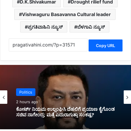
D.K.Shivakumar
Drought rilief fund
Vishwaguru Basavanna Cultural leader
ಪ್ರಗತಿವಾಹಿನಿ ನ್ಯೂಸ್
ಬೆಳಗಾವಿ ನ್ಯೂಸ್
Copy URL
Politics
3 hours ago
*ಉತ್ತರ ಕರ್ನಾಟಕದ ಬಡ ಪ್ರತಿಭಾವಂತ ಮಕ್ಕಳಿಗೆ
ಗುಣಮಟ್ಟದ ತರಬೇತಿ *