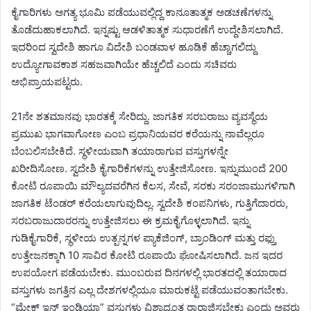
ಕೈಗಾರಿಗಳು ಅಗತ್ಯ ಭೂಮಿ ಪಡೆಯುವಲ್ಲಿದ್ದ ಕಾನೂತಾತ್ಮಕ ಅಡಚಣೆಗಳನ್ನು
ತೊಡೆದುಹಾಕಲಾಗಿದೆ. ಇನ್ನಷ್ಟು ಆಡಳಿತಾತ್ಮಕ ಸುಧಾರಣೆಗೆ ಉದ್ದೇಶಿಸಲಾಗಿದೆ.
ಇದರಿಂದ ಸ್ವದೇಶಿ ಹಾಗೂ ವಿದೇಶಿ ಬಂಡವಾಳ ಹೂಡಿಕೆ ಹೆಚ್ಚಾಗಲಿದ್ದು
ಉದ್ಯೋಗಾವಕಾಶ ಸಹಜವಾಗಿಯೇ ಹೆಚ್ಚಲಿದೆ ಎಂದು ಸಚಿವರು
ಅಭಿಪ್ರಾಯಪಟ್ಟರು.
21ನೇ ಶತಮಾನವು ಭಾರತಕ್ಕೆ ಸೇರಿದ್ದು. ಜಾಗತಿಕ ಸರಬರಾಜು ವ್ಯವಸ್ಥೆಯ
ಪ್ರಮುಖ ಭಾಗವಾಗೋಣ ಎಂಬ ಪ್ರಧಾನಿಯವರ ಕರೆಯನ್ನು ನಾವೆಲ್ಲರೂ
ಬೆಂಬಲಿಸಬೇಕಿದೆ. ಸ್ಥಳೀಯವಾಗಿ ತಯಾರಾಗುವ ವಸ್ತುಗಳನ್ನೇ
ಖರೀದಿಸೋಣ. ಸ್ವದೇಶಿ ಕೈಗಾರಿಕೆಗಳನ್ನು ಉತ್ತೇಜಿಸೋಣ. ಇನ್ನುಮುಂದೆ 200
ಕೋಟಿ ರೂಪಾಯಿ ಮೌಲ್ಯದವರೆಗಿನ ಕೆಲಸ, ಸೇವೆ, ಸರಕು ‌ಸರಂಜಾಮುಗಳಿಗಾಗಿ
ಜಾಗತಿಕ ಟೆಂಡರ್ ಕರೆಯಲಾಗುವುದಿಲ್ಲ. ಸ್ವದೇ‌ಶಿ ಕಂಪನಿಗಳು, ಗುತ್ತಿಗೆದಾರರು,
ಸರಬರಾಜುದಾರರನ್ನು ಉತ್ತೇಜಿಸಲು ಈ ಕ್ರಮಕೈಗೊಳ್ಳಲಾಗಿದೆ. ಇನ್ನು
ಗುಡಿಕೈಗಾರಿಕೆ, ಸ್ಥಳೀಯ ಉತ್ಪನ್ನಗಳ ಪ್ಯಾಕೆಜಿಂಗ್‌, ಬ್ರಾಂಡಿಂಗ್‌ ಮತ್ತು ರಫ್ತು
ಉತ್ತೇಜನಕ್ಕಾಗಿ 10 ಸಾವಿರ ಕೋಟಿ ರೂಪಾಯಿ ಘೋಷಿಸಲಾಗಿದೆ. ಜನ ಇದರ
ಉಪಯೋಗ ಪಡೆಯಬೇಕು. ಮುಂಬರುವ ದಿನಗಳಲ್ಲಿ ಭಾರತದಲ್ಲಿ ತಯಾರಾದ
ವಸ್ತುಗಳು ಜಗತ್ತಿನ ಎಲ್ಲ ದೇಶಗಳಲ್ಲಿಯೂ ಮಾರುಕಟ್ಟೆ ಪಡೆಯುವಂತಾಗಬೇಕು.
“ಮೇಕ್‌ ಇನ್‌ ಇಂಡಿಯಾ” ವಸ್ತುಗಳು ವಿಶ್ವಾದ್ಯಂತ ರಾರಾಜಿಸಬೇಕು ಎಂದು ಅವರು