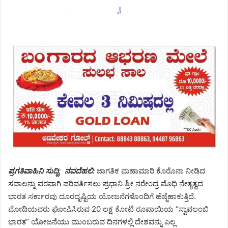
ಪ್ರಗತಿವಾಹಿನಿ ಸುದ್ದಿ; ನವದೆಹಲಿ:
ಜಾಗತಿಕ ಮಹಾಮಾರಿ ಕೊರೊನಾ ನೀಡಿದ
ಸವಾಲನ್ನು ವರವಾಗಿ ಪರಿವರ್ತಿಸಲು ಪ್ರಧಾನಿ ಶ್ರೀ ನರೇಂದ್ರ ಮೊಧಿ ನೇತೃತ್ವದ
ಭಾರತ ಸರ್ಕಾರವು ದೂರದೃಷ್ಟಿಯ ಯೋಜನೆಗಳೊಂದಿಗೆ ಹೆಜ್ಜೆಹಾಕುತ್ತಿದೆ.
ಮೋದಿಯವರು ಘೋಷಿಸಿರುವ 20 ಲಕ್ಷ ಕೋಟಿ ರೂಪಾಯಿಯ “ಸ್ವಾವಲಂಬಿ
ಭಾರತ” ಯೋಜನೆಯು ಮುಂಬರುವ ದಿನಗಳಲ್ಲಿ ದೇಶವನ್ನು ಎಲ್ಲ