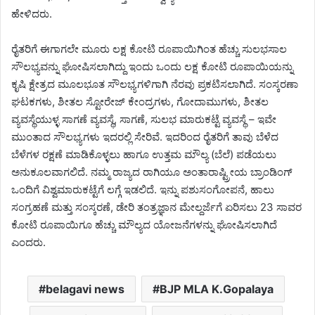
ಹೇಳಿದರು.
ರೈತರಿಗೆ ಈಗಾಗಲೇ ಮೂರು ಲಕ್ಷ ಕೋಟಿ ರೂಪಾಯಿಗಿಂತ ಹೆಚ್ಚು ಸುಲಭಸಾಲ
ಸೌಲಭ್ಯವನ್ನು ಘೋಷಿಸಲಾಗಿದ್ದು ಇಂದು ಒಂದು ಲಕ್ಷ ಕೋಟಿ ರೂಪಾಯಿಯನ್ನು
ಕೃಷಿ ಕ್ಷೇತ್ರದ ಮೂಲಭೂತ ಸೌಲಭ್ಯಗಳಿಗಾಗಿ ನೆರವು ಪ್ರಕಟಿಸಲಾಗಿದೆ. ಸಂಸ್ಕರಣಾ
ಘಟಕಗಳು, ಶೀತಲ ಸ್ಟೋರೇಜ್‌ ಕೇಂದ್ರಗಳು, ಗೋದಾಮುಗಳು, ಶೀತಲ
ವ್ಯವಸ್ಥೆಯುಳ್ಳ ಸಾಗಣೆ ವ್ಯವಸ್ಥೆ, ಸಾಗಣೆ, ಸುಲಭ ಮಾರುಕಟ್ಟೆ ವ್ಯವಸ್ಥೆ – ಇವೇ
ಮುಂತಾದ ಸೌಲಭ್ಯಗಳು ಇದರಲ್ಲಿ ಸೇರಿವೆ. ಇದರಿಂದ ರೈತರಿಗೆ ತಾವು ಬೆಳೆದ
ಬೆಳೆಗಳ ರಕ್ಷಣೆ ಮಾಡಿಕೊಳ್ಳಲು ಹಾಗೂ ಉತ್ತಮ ಮೌಲ್ಯ (ಬೆಲೆ) ಪಡೆಯಲು
ಅನುಕೂಲವಾಗಲಿದೆ. ನಮ್ಮ ರಾಜ್ಯದ ರಾಗಿಯೂ ಅಂತಾರಾಷ್ಟ್ರೀಯ ಬ್ರಾಂಡಿಂಗ್‌
ಒಂದಿಗೆ ವಿಶ್ವಮಾರುಕಟ್ಟೆಗೆ ಲಗ್ಗೆ ಇಡಲಿದೆ. ಇನ್ನು ಪಶುಸಂಗೋಪನೆ, ಹಾಲು
ಸಂಗ್ರಹಣೆ ಮತ್ತು ಸಂಸ್ಕರಣೆ, ಡೇರಿ ತಂತ್ರಜ್ಞಾನ ಮೇಲ್ದರ್ಜೆಗೆ ಏರಿಸಲು 23 ಸಾವರ
ಕೋಟಿ ರೂಪಾಯಿಗೂ ಹೆಚ್ಚು ಮೌಲ್ಯದ ಯೋಜನೆಗಳನ್ನು ಘೋಷಿಸಲಾಗಿದೆ
ಎಂದರು.
belagavi news
BJP MLA K.Gopalaya