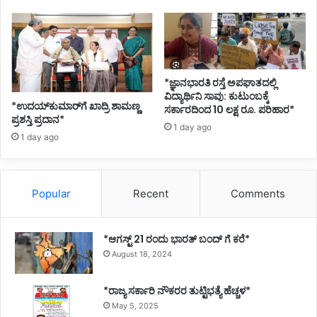
ಪ್
*ಜ್ಞಾನಭಾರತಿ ರಸ್ತೆ ಅಪಘಾತದಲ್ಲಿ
ವಿದ್ಯಾರ್ಥಿನಿ ಸಾವು: ಕುಟುಂಬಕ್ಕೆ
*ಉದಯ್‌ಕುಮಾರ್‌ಗೆ ಖಾದ್ರಿ ಶಾಮಣ್ಣ
ಸರ್ಕಾರದಿಂದ 10 ಲಕ್ಷ ರೂ. ಪರಿಹಾರ*
ಪ್ರಶಸ್ತಿ ಪ್ರದಾನ*
1 day ago
1 day ago
Popular
Recent
Comments
*ಆಗಸ್ಟ್ 21 ರಂದು ಭಾರತ್‌ ಬಂದ್‌ ಗೆ ಕರೆ*
August 18, 2024
*ರಾಜ್ಯ ಸರ್ಕಾರಿ ನೌಕರರ ತುಟ್ಟಿಭತ್ಯೆ ಹೆಚ್ಚಳ*
May 5, 2025