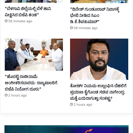
*ಬೆಳಗಾವಿ ಜಿಲ್ಲೆಯಲ್ಲಿ ಬೆಳೆ ಹಾನಿ
*ದಿನೇಶ್ ಗುಂಡೂರಾವ್ ನಿವಾಸಕ್ಕೆ
ವೀಕ್ಷಿಸಿದ ಬಿಜೆಪಿ ತಂಡ*
ಭೇಟಿ ನೀಡಿದ ಸಿಎಂ
ಡಿ.ಕೆ.ಶಿವಕುಮಾರ್*
56 minutes ago
58 minutes ago
*ಹೊರಟ್ಟಿ ರಾಜೀನಾಮೆ
ಅಂಗೀಕರಿಸಬಾರದು: ರಾಜ್ಯಪಾಲರಿಗೆ
ಕೋರ್ಟ್ ನಿಯಮ ಉಲ್ಲಂಘಿಸಿ ದೆಹಲಿಗೆ
ಬಿಜೆಪಿ ನಿಯೋಗ ದೂರು*
ಪ್ರಯಾಣ ಕೈಗೊಂಡ ಸಚಿವ ನಾಗೇಂದ್ರ;
2 hours ago
ಮತ್ತೆ ಎದುರಾಗುತ್ತಾ ಸಂಕಷ್ಟ?
2 hours ago