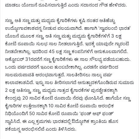
ಮಾಡಲು ಯೋಜನೆ ರೂಪಿಸಲಾಗುತ್ತಿದೆ ಎಂದು ಸದಾನಂದ ಗೌಡ ಹೇಳಿದರು.
ಸಣ್ಣ, ಅತಿ ಸಣ್ಣ ಮತ್ತು ಮಧ್ಯಮ ಕೈಗಾರಿಕೆಗಳು ಕೃಷಿ ನಂತರ ಅತಿಹೆಚ್ಚು
ಉದ್ಯೋಗಾವಕಾಶವನ್ನ ನೀಡುವ ವಲಯವಾಗಿದೆ. ಹಾಗಾಗಿ ‘ಸ್ವಾವಲಂಬಿ ಭಾರತ’
ಯೊಜನೆ ಮೂಲಕ ಸಣ್ಣ, ಅತಿ ಸಣ್ಣ ಮತ್ತು ಮಧ್ಯಮ ಕೈಗಾರಿಕೆಗಳಿಗೆ 3 ಲಕ್ಷ
ಕೋಟಿ ರೂಪಾಯಿ ಸುಲಭ ಸಾಲ ನೀಡಲಾಗುತ್ತಿದೆ. ಇದಕ್ಕೆ ಯಾವುದೇ ಗ್ಯಾರಂಟಿ
ನೀಡಬೇಕಾಗಿಲ್ಲ. ಇದರಿಂದ 45 ಲಕ್ಷ ಸಣ್ಣ ಕಂಪನಿಗಳಿಗೆ ಅನುಕೂಲವಾಗಲಿದೆ.
ಅಕ್ಟೋಬರ್ 31ರವರೆಗೆ ಸಣ್ಣ ಕೈಗಾರಿಕೆಗಳು ಈ ಸಾಲ ಸೌಲಭ್ಯ ಪಡೆಯಬಹುದು.
ಒಂದು ವರ್ಷದವರಗೆ ಇಎಂಐ ತುಂಬಬೇಕಾಗಿಲ್ಲ. ಎರಡನೇ ವರ್ಷದಿಂದ
ಸಾಲಮರುಪಾವತಿ ಆರಂಭವಾಗುತ್ತದೆ. ಸಾಲತೀರಿಸಲು ನಾಲ್ಕು ವರ್ಷ
ಕಾಲಾವಕಾಶವಿದೆ. ಇನ್ನು ಸಾಲ ತೀರಿಸಲಾಗದೆ ಅನುತ್ಪಾದಕಗೊಂಡಿರುವ ಸುಮಾರು
2 ಲಕ್ಷ ಅತಿಸಣ್ಣ, ಸಣ್ಣ, ಮಧ್ಯಮ ಗಾತ್ರದ ಕೈಗಾರಕೆಗಳ ಪುನಶ್ಚೇತನಕ್ಕಾಗಿ
ಕೇಂದ್ರವು 20 ಸಾವಿರ ಕೋಟಿ ರೂಪಾಯಿ ನೆರವು ಘೋಷಿಸಿದೆ. ಹಾಗೆಯೇ ಸಣ್ಣ
ಕೈಗಾರಿಗಳ ಉತ್ತೇಜನಕ್ಕಾಗಿ 10 ಸಾವಿರ ಕೋಟಿ ರೂಪಾಯಿ ಆರಂಭಿಕ
ನಿಧಿಯೊಂದಿಗೆ 50 ಸಾವಿರ ಕೋಟಿ ರೂಪಾಯಿ ‘ಫಂಡ್ ಆಫ್ ಫಂಡ್’
ಸ್ಥಾಪಿಸಿದೆ. ಈ ಎಲ್ಲ ಕ್ರಮಗಳು ಭಾರತದಲ್ಲಿ ಔದ್ಯೋಗಿಕ ಕ್ರಾಂತಿಯ ಹೊಸ
ಶಕೆಯನ್ನ ಆರಂಭಿಸಲಿವೆ ಎಂದು ತಿಳಿಸಿದರು.