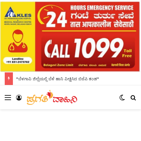
*ಬೆಳಗಾವಿ ಜಿಲ್ಲೆಯಲ್ಲಿ ಬೆಳೆ ಹಾನಿ ವೀಕ್ಷಿಸಿದ ಬಿಜೆಪಿ ತಂಡ*
Menu
Log In
Switch
S