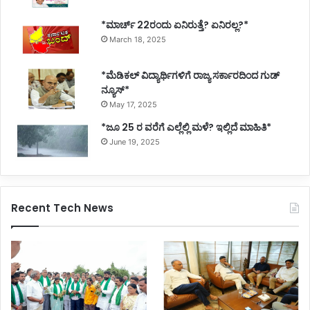
*ಮಾರ್ಚ್ 22ರಂದು ಏನಿರುತ್ತೆ? ಏನಿರಲ್ಲ?*
March 18, 2025
*ಮೆಡಿಕಲ್ ವಿದ್ಯಾರ್ಥಿಗಳಿಗೆ ರಾಜ್ಯ ಸರ್ಕಾರದಿಂದ ಗುಡ್
ನ್ಯೂಸ್*
May 17, 2025
*ಜೂ 25 ರ ವರೆಗೆ ಎಲ್ಲೆಲ್ಲಿ ಮಳೆ? ಇಲ್ಲಿದೆ ಮಾಹಿತಿ*
June 19, 2025
Recent Tech News