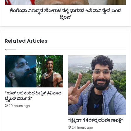
ಶಾ
ಹೋ
ಲೆ
ಕೊರೊನಾ ವಿರುದ್ಧದ ಹೋರಾಟದಲ್ಲಿ ಭಾರತದ ಜತೆ ನಾವಿದ್ದೇವೆ ಎಂದ
ರಾ
ಆ
ಟ್ರಂಪ್
ಟ
ರಂ
ದ
ಭ
ಲ್
?
ಲಿ
Related Articles
ಜೂ
ಭಾ
.
ರ
1
ತ
0
ದ
ರಿಂ
ಜ
ದ
ತೆ
S
ನಾ
S
ವಿ
L
ದ್
*ಯಶ್ ಅಭಿನಯದ ಟಾಕ್ಸಿಕ್ ಸಿನಿಮಾದ
C
ದೇ
ಟ್ರೈಲರ್ ಬಿಡುಗಡೆ*
ಪ
ವೆ
20 hours ago
ರೀ
ಎಂ
ಕ್
ದ
*ಟ್ರೆಕ್ಕಿಂಗ್ ಗೆ ತೆರಳಿದ್ದ ಯುವಕ ನಾಪತ್ತೆ*
ಷೆ
ಟ್
?
ರಂ
24 hours ago