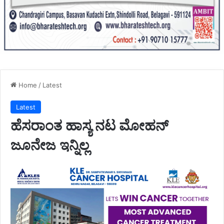
Home
/
Latest
Latest
ಹೆಸರಾಂತ ಹಾಸ್ಯ ನಟ ಮೋಹನ್
ಜೂನೇಜ ಇನ್ನಿಲ್ಲ