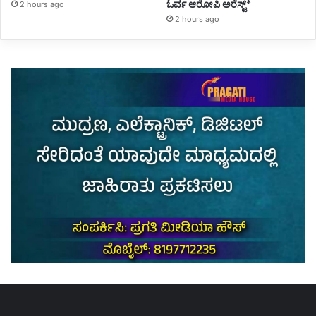
ಓರ್ವ ಆರೋಪಿ ಅರೆಸ್ಟ್*
2 hours ago
2 hours ago