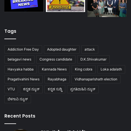
Tags
Addiction Free Day
Adopted daughter
attack
belagavi news
Congress candidate
D.K.Shivakumar
Havyaka habba
Kannada News
King cobra
Loka adalath
Pragativahini News
Rayabhaga
Vidhanaparishath election
VTU
ಕನ್ನಡ ನ್ಯೂಸ್
ಕನ್ನಡ ಸುದ್ದಿ
ಪ್ರಗತಿವಾಹಿನಿ ನ್ಯೂಸ್
ಬೆಳಗಾವಿ ನ್ಯೂಸ್
Recent Posts