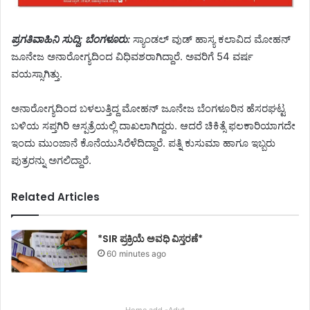
ಪ್ರಗತಿವಾಹಿನಿ ಸುದ್ದಿ; ಬೆಂಗಳೂರು:
ಸ್ಯಾಂಡಲ್ ವುಡ್ ಹಾಸ್ಯ ಕಲಾವಿದ ಮೋಹನ್
ಜೂನೇಜ ಅನಾರೋಗ್ಯದಿಂದ ವಿಧಿವಶರಾಗಿದ್ದಾರೆ. ಅವರಿಗೆ 54 ವರ್ಷ
ವಯಸ್ಸಾಗಿತ್ತು.
ಅನಾರೋಗ್ಯದಿಂದ ಬಳಲುತ್ತಿದ್ದ ಮೋಹನ್ ಜೂನೇಜ ಬೆಂಗಳೂರಿನ ಹೆಸರಘಟ್ಟ
ಬಳಿಯ ಸಪ್ತಗಿರಿ ಆಸ್ಪತ್ರೆಯಲ್ಲಿ ದಾಖಲಾಗಿದ್ದರು. ಆದರೆ ಚಿಕಿತ್ಸೆ ಫಲಕಾರಿಯಾಗದೇ
ಇಂದು ಮುಂಜಾನೆ ಕೊನೆಯುಸಿರೆಳೆದಿದ್ದಾರೆ. ಪತ್ನಿ ಕುಸುಮಾ ಹಾಗೂ ಇಬ್ಬರು
ಪುತ್ರರನ್ನು ಅಗಲಿದ್ದಾರೆ.
Related Articles
*SIR ಪ್ರಕ್ರಿಯೆ ಅವಧಿ ವಿಸ್ತರಣೆ*
60 minutes ago