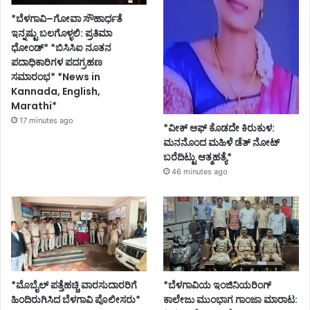
*ಬೆಳಗಾವಿ–ಗೋವಾ ಸೌಹಾರ್ಧತೆ
ಇನ್ನಷ್ಟು ಬಲಗೊಳ್ಳಲಿ: ಪ್ರತಿಮಾ
ಧೋಂಡ್* *ಬಿಸಿಸಿಐ ನೂತನ
ಪದಾಧಿಕಾರಿಗಳ ಪದಗ್ರಹಣ
ಸಮಾರಂಭ* *News in
Kannada, English,
Marathi*
17 minutes ago
*ವೀಕ್ ಆಫ್ ಕೊಡದೇ ಕಿರುಕುಳ:
ಮನನೊಂದ ಮಹಿಳೆ ಡೆತ್ ನೋಟ್
ಬರೆದಿಟ್ಟು ಆತ್ಮಹತ್ಯೆ*
46 minutes ago
*ಮೊಬೈಲ್ ಪತ್ತೆಹಚ್ಚಿ ವಾರಸುದಾರರಿಗೆ
*ಬೆಳಗಾವಿಯ ಇಂಜಿನಿಯರಿಂಗ್‌
ಹಿಂದಿರುಗಿಸಿದ ಬೆಳಗಾವಿ ಪೊಲೀಸರು*
ಕಾಲೇಜು ಮುಂಭಾಗ ಗಾಂಜಾ ಮಾರಾಟ: