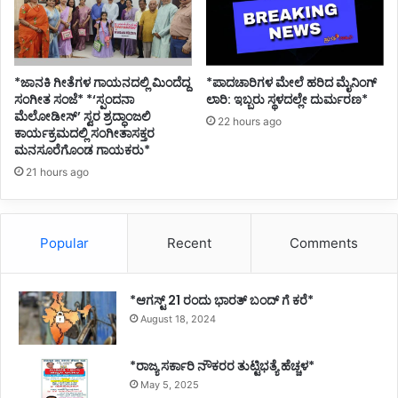
*ಜಾನಕಿ ಗೀತೆಗಳ ಗಾಯನದಲ್ಲಿ ಮಿಂದೆದ್ದ
*ಪಾದಚಾರಿಗಳ ಮೇಲೆ ಹರಿದ ಮೈನಿಂಗ್
ಸಂಗೀತ ಸಂಜೆ* *‘ಸ್ಪಂದನಾ
ಲಾರಿ: ಇಬ್ಬರು ಸ್ಥಳದಲ್ಲೇ ದುರ್ಮರಣ*
ಮೆಲೋಡೀಸ್’ ಸ್ವರ ಶ್ರದ್ಧಾಂಜಲಿ
22 hours ago
ಕಾರ್ಯಕ್ರಮದಲ್ಲಿ ಸಂಗೀತಾಸಕ್ತರ
ಮನಸೂರೆಗೊಂಡ ಗಾಯಕರು*
21 hours ago
Popular
Recent
Comments
*ಆಗಸ್ಟ್ 21 ರಂದು ಭಾರತ್‌ ಬಂದ್‌ ಗೆ ಕರೆ*
August 18, 2024
*ರಾಜ್ಯ ಸರ್ಕಾರಿ ನೌಕರರ ತುಟ್ಟಿಭತ್ಯೆ ಹೆಚ್ಚಳ*
May 5, 2025