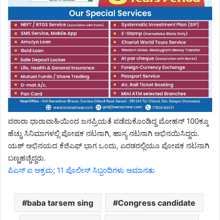
ವಠಾರಾ ಧಾರಾವಾಹಿಯಿಂದ ಜನಪ್ರಿಯತೆ ಪಡೆದುಕೊಂಡಿದ್ದ ಮೋಹನ್ 100ಕ್ಕೂ
ಹೆಚ್ಚು ಸಿನಿಮಾಗಳಲ್ಲಿ ಪೋಷಕ ನಟನಾಗಿ, ಹಾಸ್ಯ ನಟನಾಗಿ ಅಭಿನಯಿಸಿದ್ದರು.
ಯಶ್ ಅಭಿನಯದ ಕೆಜಿಎಫ್ ಭಾಗ ಒಂದು, ಎರಡರಲ್ಲಿಯೂ ಪೋಷಕ ನಟನಾಗಿ
ಬಣ್ಣಹಚ್ಚಿದ್ದರು.
ಪಿಎಸ್ ಐ ಅಕ್ರಮ; 11 ಪೊಲೀಸ್ ಸಿಬ್ಬಂದಿಗಳು ಅಮಾನತು
baba tarsem sing
Congress candidate