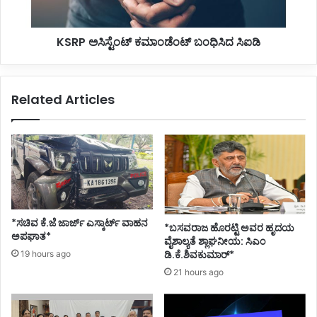
ಗ
ಟೆಂ
ಳು
ಟ್
KSRP ಅಸಿಸ್ಟೆಂಟ್ ಕಮಾಂಡೆಂಟ್ ಬಂಧಿಸಿದ ಸಿಐಡಿ
ಅ
ಕ
ಮಾ
ಮಾಂ
ನ
ಡೆಂ
ತು
ಟ್
Related Articles
ಬಂ
ಧಿ
ಸಿ
ದ
ಸಿ
ಐ
ಡಿ
*ಸಚಿವ ಕೆ.ಜೆ ಜಾರ್ಜ್ ಎಸ್ಕಾರ್ಟ್ ವಾಹನ
*ಬಸವರಾಜ ಹೊರಟ್ಟಿ ಅವರ ಹೃದಯ
ಅಪಘಾತ*
ವೈಶಾಲ್ಯತೆ ಶ್ಲಾಘನೀಯ: ಸಿಎಂ
ಡಿ.ಕೆ.ಶಿವಕುಮಾರ್*
19 hours ago
21 hours ago