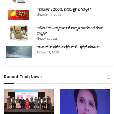
*ಮಾರ್ಚ್ 22ರಂದು ಏನಿರುತ್ತೆ? ಏನಿರಲ್ಲ?*
March 18, 2025
*ಮೆಡಿಕಲ್ ವಿದ್ಯಾರ್ಥಿಗಳಿಗೆ ರಾಜ್ಯ ಸರ್ಕಾರದಿಂದ ಗುಡ್
ನ್ಯೂಸ್*
May 17, 2025
*ಜೂ 25 ರ ವರೆಗೆ ಎಲ್ಲೆಲ್ಲಿ ಮಳೆ? ಇಲ್ಲಿದೆ ಮಾಹಿತಿ*
June 19, 2025
Recent Tech News