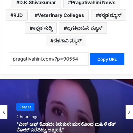
D.K.Shivakumar
Pragativahini News
RJD
Veterinary Colleges
ಕನ್ನಡ ನ್ಯೂಸ್
ಕನ್ನಡ ಸುದ್ದಿ
ಪ್ರಗತಿವಾಹಿನಿ ನ್ಯೂಸ್
ಬೆಳಗಾವಿ ನ್ಯೂಸ್
Copy URL
Politics
3 hours ago
*ಖಾತೆ ಹಂಚಿಕೆ ಕಸರತ್ತು: ಮಾಜಿ ಸಿಎಂ ಸಿದ್ದರಾಮಯ್ಯ
ಭೇಟಿಯಾದ ಸಿಎಂ ಡಿ.ಕೆ.ಶಿವಕುಮಾರ್*