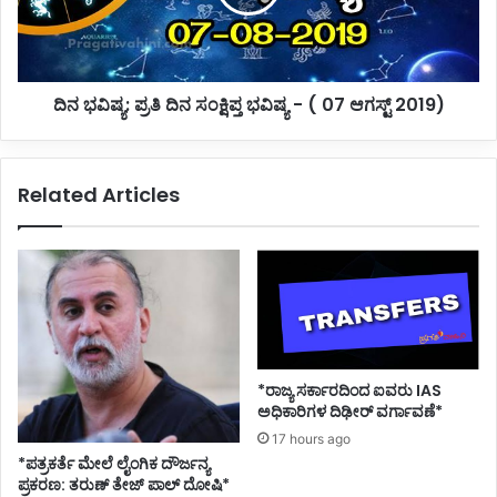
ಯಾ
ಯ
ಚಿ
:
ತ್
ಪ್
ರ
ರ
ದಿನ ಭವಿಷ್ಯ: ಪ್ರತಿ ದಿನ ಸಂಕ್ಷಿಪ್ತ ಭವಿಷ್ಯ - ( 07 ಆಗಸ್ಟ್ 2019)
ಗ
ತಿ
ಳು
ದಿ
ನ
ಸಂ
Related Articles
ಕ್
ಷಿ
ಪ್
ತ
ಭ
ವಿ
ಷ್
ಯ
-
*ರಾಜ್ಯ ಸರ್ಕಾರದಿಂದ ಐವರು IAS
(
ಅಧಿಕಾರಿಗಳ ದಿಢೀರ್ ವರ್ಗಾವಣೆ*
0
17 hours ago
7
*ಪತ್ರಕರ್ತೆ ಮೇಲೆ ಲೈಂಗಿಕ ದೌರ್ಜನ್ಯ
ಆ
ಪ್ರಕರಣ: ತರುಣ್ ತೇಜ್ ಪಾಲ್ ದೋಷಿ*