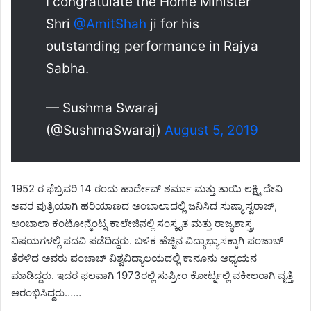
I congratulate the Home Minister
Shri
@AmitShah
ji for his
outstanding performance in Rajya
Sabha.
— Sushma Swaraj
(@SushmaSwaraj)
August 5, 2019
1952 ರ ಫೆಬ್ರವರಿ 14 ರಂದು ಹಾರ್ದೇವ್ ಶರ್ಮಾ ಮತ್ತು ತಾಯಿ ಲಕ್ಷ್ಮಿ ದೇವಿ
ಅವರ ಪುತ್ರಿಯಾಗಿ ಹರಿಯಾಣದ ಅಂಬಾಲಾದಲ್ಲಿ ಜನಿಸಿದ ಸುಷ್ಮಾ ಸ್ವರಾಜ್,
ಅಂಬಾಲಾ ಕಂಟೋನ್ಮೆಂಟ್ನ ಕಾಲೇಜಿನಲ್ಲಿ ಸಂಸ್ಕೃತ ಮತ್ತು ರಾಜ್ಯಶಾಸ್ತ್ರ
ವಿಷಯಗಳಲ್ಲಿ ಪದವಿ ಪಡೆದಿದ್ದರು. ಬಳಿಕ ಹೆಚ್ಚಿನ ವಿದ್ಯಾಭ್ಯಾಸಕ್ಕಾಗಿ ಪಂಜಾಬ್‌
ತೆರಳಿದ ಅವರು ಪಂಜಾಬ್ ವಿಶ್ವವಿದ್ಯಾಲಯದಲ್ಲಿ ಕಾನೂನು ಅಧ್ಯಯನ
ಮಾಡಿದ್ದರು. ಇದರ ಫಲವಾಗಿ 1973ರಲ್ಲಿ ಸುಪ್ರೀಂ ಕೋರ್ಟ್ನಲ್ಲಿ ವಕೀಲರಾಗಿ ವೃತ್ತಿ
ಆರಂಭಿಸಿದ್ದರು……