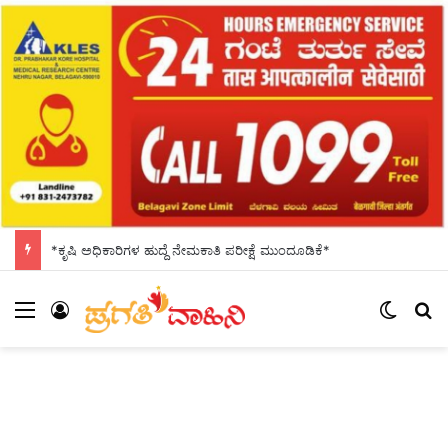
*ಕೃಷಿ ಅಧಿಕಾರಿಗಳ ಹುದ್ದೆ ನೇಮಕಾತಿ ಪರೀಕ್ಷೆ ಮುಂದೂಡಿಕೆ*
Menu
Log In
Switch
S