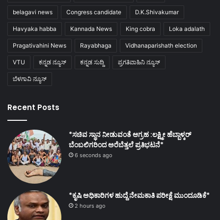
belagavi news
Congress candidate
D.K.Shivakumar
Havyaka habba
Kannada News
King cobra
Loka adalath
Pragativahini News
Rayabhaga
Vidhanaparishath election
VTU
ಕನ್ನಡ ನ್ಯೂಸ್
ಕನ್ನಡ ಸುದ್ದಿ
ಪ್ರಗತಿವಾಹಿನಿ ನ್ಯೂಸ್
ಬೆಳಗಾವಿ ನ್ಯೂಸ್
Recent Posts
*ಸಚಿವ ಸ್ಥಾನ ನೀಡುವಂತೆ ಆಗ್ರಹ :ಲಕ್ಷ್ಮೀ ಹೆಬ್ಬಾಳ್ಕರ್
ಬೆಂಬಲಿಗರಿಂದ ಅರೆಬೆತ್ತಲೆ ಪ್ರತಿಭಟನೆ*
6 seconds ago
*ಕೃಷಿ ಅಧಿಕಾರಿಗಳ ಹುದ್ದೆ ನೇಮಕಾತಿ ಪರೀಕ್ಷೆ ಮುಂದೂಡಿಕೆ*
2 hours ago