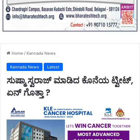
Home
/
Kannada News
Kannada News
Latest
ಸುಷ್ಮಾ ಸ್ವರಾಜ್ ಮಾಡಿದ ಕೊನೆಯ ಟ್ವೀಟ್,
ಏನ್ ಗೊತ್ತಾ ?