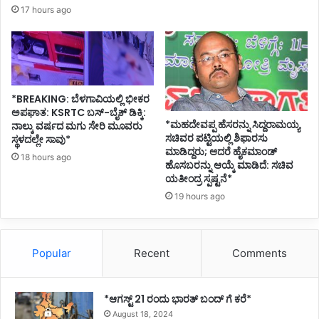
ಗ
17 hours ago
ಸ್
ಟ್
2
0
1
9
*BREAKING: ಬೆಳಗಾವಿಯಲ್ಲಿ ಭೀಕರ
)
ಅಪಘಾತ: KSRTC ಬಸ್-ಬೈಕ್ ಡಿಕ್ಕಿ:
*ಮಹದೇವಪ್ಪ ಹೆಸರನ್ನು ಸಿದ್ದರಾಮಯ್ಯ
ನಾಲ್ಕು ವರ್ಷದ ಮಗು ಸೇರಿ ಮೂವರು
ಸಚಿವರ ಪಟ್ಟಿಯಲ್ಲಿ ಶಿಫಾರಸು
ಸ್ಥಳದಲ್ಲೇ ಸಾವು*
ಮಾಡಿದ್ದರು; ಆದರೆ ಹೈಕಮಾಂಡ್
18 hours ago
ಹೊಸಬರನ್ನು ಆಯ್ಕೆ ಮಾಡಿದೆ: ಸಚಿವ
ಯತೀಂದ್ರ ಸ್ಪಷ್ಟನೆ*
19 hours ago
Popular
Recent
Comments
*ಆಗಸ್ಟ್ 21 ರಂದು ಭಾರತ್‌ ಬಂದ್‌ ಗೆ ಕರೆ*
August 18, 2024