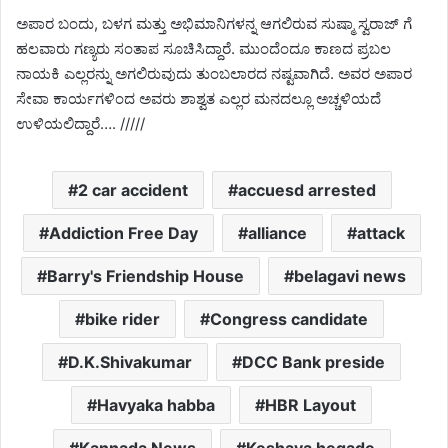
ಅಪಾರ ಬಂದು, ಬಳಗ ಮತ್ತು ಅಭಿಮಾನಿಗಳನ್ನ ಆಗಲಿರುವ ಸುಷ್ಮಾ ಸ್ವರಾಜ್ ಗೆ
ಹಲವಾರು ಗಣ್ಯರು ಸಂತಾಪ ಸೂಚಿಸಿದ್ದಾರೆ. ಮುಂದೆಂದೂ ಕಾಣದ ಪ್ರಬಲ
ನಾಯಕಿ ಎಲ್ಲರನ್ನು ಅಗಲಿರುವುದು ತುಂಬಲಾರದ ನಷ್ಟವಾಗಿದೆ. ಅವರ ಅಪಾರ
ಸೇವಾ ಕಾರ್ಯಗಳಿಂದ ಅವರು ಶಾಶ್ವತ ಎಲ್ಲರ ಮನದಲ್ಲೂ ಅಚ್ಚಳಿಯದೆ
ಉಳಿಯಲಿದ್ದಾರೆ…. /////
2 car accident
accuesd arrested
Addiction Free Day
alliance
attack
Barry's Friendship House
belagavi news
bike rider
Congress candidate
D.K.Shivakumar
DCC Bank preside
Havyaka habba
HBR Layout
Kannada News
Keshava hegade