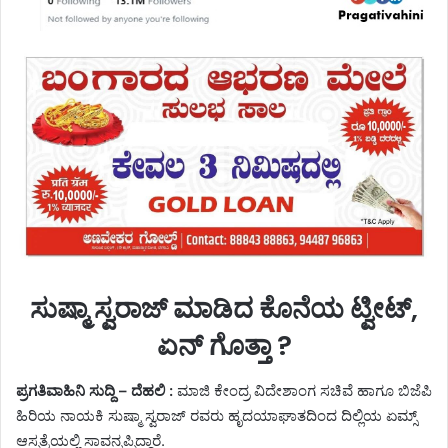
ಸುಷ್ಮಾ ಸ್ವರಾಜ್ ಮಾಡಿದ ಕೊನೆಯ ಟ್ವೀಟ್,
ಏನ್ ಗೊತ್ತಾ ?
ಪ್ರಗತಿವಾಹಿನಿ ಸುದ್ದಿ – ದೆಹಲಿ :
ಮಾಜಿ ಕೇಂದ್ರ ವಿದೇಶಾಂಗ ಸಚಿವೆ ಹಾಗೂ ಬಿಜೆಪಿ
ಹಿರಿಯ ನಾಯಕಿ ಸುಷ್ಮಾ ಸ್ವರಾಜ್ ರವರು ಹೃದಯಾಘಾತದಿಂದ ದಿಲ್ಲಿಯ ಏಮ್ಸ್‌
ಆಸ್ಪತ್ರೆಯಲ್ಲಿ ಸಾವನ್ನಪ್ಪಿದ್ದಾರೆ.