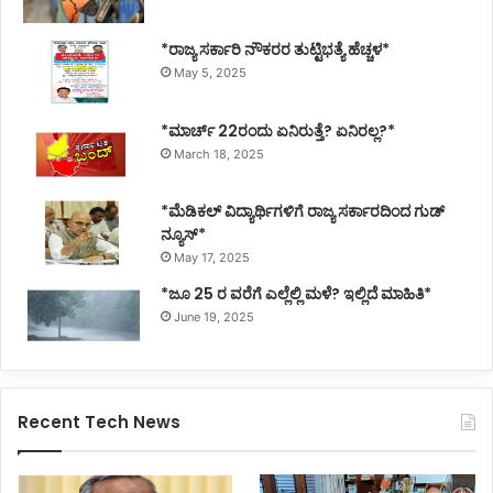
*ರಾಜ್ಯ ಸರ್ಕಾರಿ ನೌಕರರ ತುಟ್ಟಿಭತ್ಯೆ ಹೆಚ್ಚಳ*
May 5, 2025
*ಮಾರ್ಚ್ 22ರಂದು ಏನಿರುತ್ತೆ? ಏನಿರಲ್ಲ?*
March 18, 2025
*ಮೆಡಿಕಲ್ ವಿದ್ಯಾರ್ಥಿಗಳಿಗೆ ರಾಜ್ಯ ಸರ್ಕಾರದಿಂದ ಗುಡ್
ನ್ಯೂಸ್*
May 17, 2025
*ಜೂ 25 ರ ವರೆಗೆ ಎಲ್ಲೆಲ್ಲಿ ಮಳೆ? ಇಲ್ಲಿದೆ ಮಾಹಿತಿ*
June 19, 2025
Recent Tech News