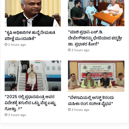
*ಮಾಜಿ ಪ್ರಧಾನಿ ಎಚ್.ಡಿ.
*ಕೃಷಿ ಅಧಿಕಾರಿಗಳ ಹುದ್ದೆ ನೇಮಕಾತಿ
ದೇವೇಗೌಡರನ್ನು ಭೇಟಿಯಾದ ಪದ್ಮಶ್ರೀ
ಪರೀಕ್ಷೆ ಮುಂದೂಡಿಕೆ*
ಡಾ. ಪ್ರಭಾಕರ ಕೋರೆ*
2 hours ago
3 hours ago
*2025 ರಲ್ಲಿ ಪ್ರಧಾನಮಂತ್ರಿ ಅವರ
*ಬೆಳಗಾವಿಯಲ್ಲಿ ಆಗಸ್ಟ್ 8ರಂದು
ವಿದೇಶಕ್ಕೆ ತಗುಲಿದ ಒಟ್ಟು ವೆಚ್ಚ ಎಷ್ಟು
ಮಹಿಳಾ ರಂಗ ಸಂಗೀತ ವೈಭವ*
ಗೋತ್ತಾ..?*
3 hours ago
3 hours ago