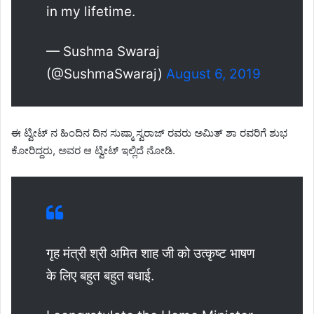
in my lifetime.
— Sushma Swaraj
(@SushmaSwaraj)
August 6, 2019
ಈ ಟ್ವೀಟ್ ನ ಹಿಂದಿನ ದಿನ ಸುಷ್ಮಾ ಸ್ವರಾಜ್ ರವರು ಅಮಿತ್ ಶಾ ರವರಿಗೆ ಶುಭ
ಕೋರಿದ್ದರು, ಅವರ ಆ ಟ್ವೀಟ್ ಇಲ್ಲಿದೆ ನೋಡಿ.
गृह मंत्री श्री अमित शाह जी को उत्कृष्ट भाषण
के लिए बहुत बहुत बधाई.