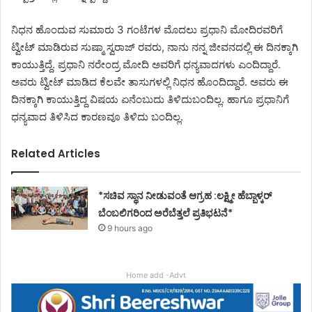
ನಿಧನ ಹೊಂದುವ ಸುಮಾರು 3 ಗಂಟೆಗಳ ಮೊದಲು ಪ್ರಧಾನಿ ಮೋದಿರವರಿಗೆ
ಟ್ವೀಟ್ ಮಾಡಿರುವ ಸುಷ್ಮಾ ಸ್ವರಾಜ್ ರವರು, ನಾನು ನನ್ನ ಜೀವನದಲ್ಲಿ ಈ ದಿನಕ್ಕಾಗಿ
ಕಾಯುತ್ತಿದ್ದೆ. ಪ್ರಧಾನಿ ನರೇಂದ್ರ ಮೋದಿ ಅವರಿಗೆ ಧನ್ಯವಾದಗಳು ಎಂದಿದ್ದಾರೆ.
ಅವರು ಟ್ವೀಟ್ ಮಾಡಿದ ಕೆಲವೇ ತಾಸುಗಳಲ್ಲಿ ನಿಧನ ಹೊಂದಿದ್ದಾರೆ. ಅವರು ಈ
ದಿನಕ್ಕಾಗಿ ಕಾಯುತ್ತಿದ್ದ ವಿಷಯ ಏನೆಂಬುದು ತಿಳಿದುಬಂದಿಲ್ಲ. ಹಾಗೂ ಪ್ರಧಾನಿಗೆ
ಧನ್ಯವಾದ ತಿಳಿಸಿದ ಕಾರಣವೂ ತಿಳಿದು ಬಂದಿಲ್ಲ.
Related Articles
*ಸಚಿವ ಸ್ಥಾನ ನೀಡುವಂತೆ ಆಗ್ರಹ :ಲಕ್ಷ್ಮೀ ಹೆಬ್ಬಾಳ್ಕರ್
ಬೆಂಬಲಿಗರಿಂದ ಅರೆಬೆತ್ತಲೆ ಪ್ರತಿಭಟನೆ*
9 hours ago
Home add -Advt