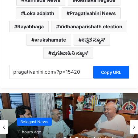
Loka adalath
Pragativahini News
Rayabhaga
Vidhanaparishath election
vrukshamate
ಕನ್ನಡ ನ್ಯೂಸ್
ಪ್ರಗತಿವಾಹಿನಿ ನ್ಯೂಸ್
Copy URL
Kannada News
12 hours ago