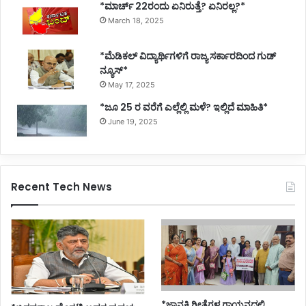
*ಮಾರ್ಚ್ 22ರಂದು ಏನಿರುತ್ತೆ? ಏನಿರಲ್ಲ?*
March 18, 2025
*ಮೆಡಿಕಲ್ ವಿದ್ಯಾರ್ಥಿಗಳಿಗೆ ರಾಜ್ಯ ಸರ್ಕಾರದಿಂದ ಗುಡ್
ನ್ಯೂಸ್*
May 17, 2025
*ಜೂ 25 ರ ವರೆಗೆ ಎಲ್ಲೆಲ್ಲಿ ಮಳೆ? ಇಲ್ಲಿದೆ ಮಾಹಿತಿ*
June 19, 2025
Recent Tech News
*ಜಾನಕಿ ಗೀತೆಗಳ ಗಾಯನದಲ್ಲಿ