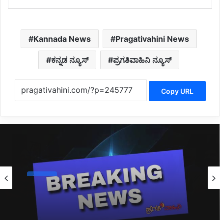
Kannada News
Pragativahini News
ಕನ್ನಡ ನ್ಯೂಸ್
ಪ್ರಗತಿವಾಹಿನಿ ನ್ಯೂಸ್
Copy URL
Latest
1 hour ago
*ಪಾದಚಾರಿಗಳ ಮೇಲೆ ಹರಿದ ಮೈನಿಂಗ್ ಲಾರಿ: ಇಬ್ಬರು
ಸ್ಥಳದಲ್ಲೇ ದುರ್ಮರಣ*