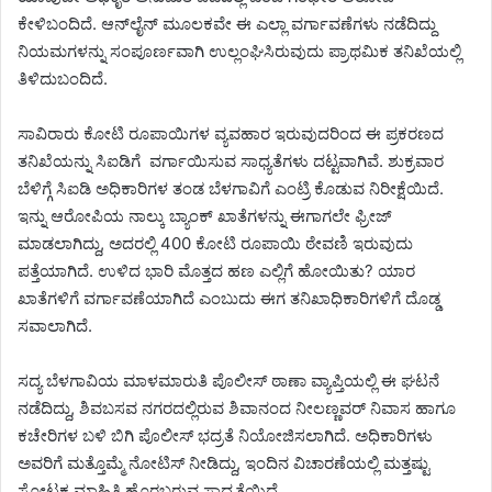
ಕೇಳಿಬಂದಿದೆ. ಆನ್‌ಲೈನ್ ಮೂಲಕವೇ ಈ ಎಲ್ಲಾ ವರ್ಗಾವಣೆಗಳು ನಡೆದಿದ್ದು
ನಿಯಮಗಳನ್ನು ಸಂಪೂರ್ಣವಾಗಿ ಉಲ್ಲಂಘಿಸಿರುವುದು ಪ್ರಾಥಮಿಕ ತನಿಖೆಯಲ್ಲಿ
ತಿಳಿದುಬಂದಿದೆ.
ಸಾವಿರಾರು ಕೋಟಿ ರೂಪಾಯಿಗಳ ವ್ಯವಹಾರ ಇರುವುದರಿಂದ ಈ ಪ್ರಕರಣದ
ತನಿಖೆಯನ್ನು ಸಿಐಡಿಗೆ ವರ್ಗಾಯಿಸುವ ಸಾಧ್ಯತೆಗಳು ದಟ್ಟವಾಗಿವೆ. ಶುಕ್ರವಾರ
ಬೆಳಿಗ್ಗೆ ಸಿಐಡಿ ಅಧಿಕಾರಿಗಳ ತಂಡ ಬೆಳಗಾವಿಗೆ ಎಂಟ್ರಿ ಕೊಡುವ ನಿರೀಕ್ಷೆಯಿದೆ.
ಇನ್ನು ಆರೋಪಿಯ ನಾಲ್ಕು ಬ್ಯಾಂಕ್ ಖಾತೆಗಳನ್ನು ಈಗಾಗಲೇ ಫ್ರೀಜ್
ಮಾಡಲಾಗಿದ್ದು, ಅದರಲ್ಲಿ 400 ಕೋಟಿ ರೂಪಾಯಿ ಠೇವಣಿ ಇರುವುದು
ಪತ್ತೆಯಾಗಿದೆ. ಉಳಿದ ಭಾರಿ ಮೊತ್ತದ ಹಣ ಎಲ್ಲಿಗೆ ಹೋಯಿತು? ಯಾರ
ಖಾತೆಗಳಿಗೆ ವರ್ಗಾವಣೆಯಾಗಿದೆ ಎಂಬುದು ಈಗ ತನಿಖಾಧಿಕಾರಿಗಳಿಗೆ ದೊಡ್ಡ
ಸವಾಲಾಗಿದೆ.
ಸದ್ಯ ಬೆಳಗಾವಿಯ ಮಾಳಮಾರುತಿ ಪೊಲೀಸ್ ಠಾಣಾ ವ್ಯಾಪ್ತಿಯಲ್ಲಿ ಈ ಘಟನೆ
ನಡೆದಿದ್ದು, ಶಿವಬಸವ ನಗರದಲ್ಲಿರುವ ಶಿವಾನಂದ ನೀಲಣ್ಣವರ್ ನಿವಾಸ ಹಾಗೂ
ಕಚೇರಿಗಳ ಬಳಿ ಬಿಗಿ ಪೊಲೀಸ್‌ ಭದ್ರತೆ ನಿಯೋಜಿಸಲಾಗಿದೆ. ಅಧಿಕಾರಿಗಳು
ಅವರಿಗೆ ಮತ್ತೊಮ್ಮೆ ನೋಟಿಸ್ ನೀಡಿದ್ದು, ಇಂದಿನ ವಿಚಾರಣೆಯಲ್ಲಿ ಮತ್ತಷ್ಟು
ಸ್ಫೋಟಕ ಮಾಹಿತಿ ಹೊರಬರುವ ಸಾಧ್ಯತೆಯಿದೆ.