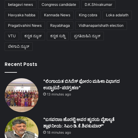
belagavi news
Congress candidate
D.K.Shivakumar
Havyaka habba
Kannada News
King cobra
Loka adalath
Pragativahini News
Rayabhaga
Vidhanaparishath election
VTU
ಕನ್ನಡ ನ್ಯೂಸ್
ಕನ್ನಡ ಸುದ್ದಿ
ಪ್ರಗತಿವಾಹಿನಿ ನ್ಯೂಸ್
ಬೆಳಗಾವಿ ನ್ಯೂಸ್
Recent Posts
*ಲಿಂಗಾಯತ ಬಿಸಿನೆಸ್ ಫೋರಂ ಮಹಿಳಾ ವಿಭಾಗದ
ಉದ್ಘಾಟನೆ-ಪದಗ್ರಹಣ*
13 minutes ago
*ಬಸವರಾಜ ಹೊರಟ್ಟಿ ಅವರ ಹೃದಯ ವೈಶಾಲ್ಯತೆ
ಶ್ಲಾಘನೀಯ: ಸಿಎಂ ಡಿ.ಕೆ.ಶಿವಕುಮಾರ್*
18 minutes ago