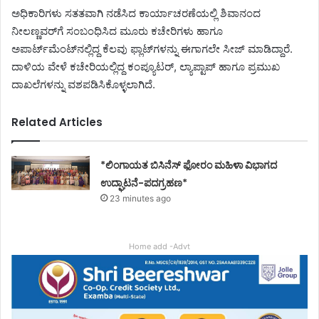
ಅಧಿಕಾರಿಗಳು ಸತತವಾಗಿ ನಡೆಸಿದ ಕಾರ್ಯಾಚರಣೆಯಲ್ಲಿ ಶಿವಾನಂದ
ನೀಲಣ್ಣವರ್‌ಗೆ ಸಂಬಂಧಿಸಿದ ಮೂರು ಕಚೇರಿಗಳು ಹಾಗೂ
ಅಪಾರ್ಟ್‌ಮೆಂಟ್‌ನಲ್ಲಿದ್ದ ಕೆಲವು ಫ್ಲಾಟ್‌ಗಳನ್ನು ಈಗಾಗಲೇ ಸೀಜ್ ಮಾಡಿದ್ದಾರೆ.
ದಾಳಿಯ ವೇಳೆ ಕಚೇರಿಯಲ್ಲಿದ್ದ ಕಂಪ್ಯೂಟರ್, ಲ್ಯಾಪ್ಟಾಪ್ ಹಾಗೂ ಪ್ರಮುಖ
ದಾಖಲೆಗಳನ್ನು ವಶಪಡಿಸಿಕೊಳ್ಳಲಾಗಿದೆ.
Related Articles
*ಲಿಂಗಾಯತ ಬಿಸಿನೆಸ್ ಫೋರಂ ಮಹಿಳಾ ವಿಭಾಗದ
ಉದ್ಘಾಟನೆ-ಪದಗ್ರಹಣ*
23 minutes ago
Home add -Advt