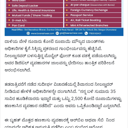
ದಾಳಿಯ ವೇಳೆ ನೂರಾರು ಕೋಟಿ ರೂಪಾಯಿ ಮೌಲ್ಯದ ಬಾಂಡ್‌ಗಳು
ಅಧಿಕಾರಿಗಳ ಕೈಗೆ ಸಿಕ್ಕಿದ್ದು ಪ್ರಕರಣದ ಗಾಂಭೀರ್ಯವನ್ನು ಹೆಚ್ಚಿಸಿವೆ.
ನೀಲಣ್ಣನವ‌ರ್ ಬಳಸುತ್ತಿದ್ದ ಮೊಬೈಲ್ ಫೋನ್ ಕೂಡ ವಶಕ್ಕೆ ಪಡೆಯಲಾಗಿದ್ದು,
ಅವರ ಡಿಜಿಟಲ್ ವ್ಯವಹಾರಗಳ ಜಾಲವನ್ನು ಭೇದಿಸಲು ತಾಂತ್ರಿಕ ಪರಿಶೀಲನೆ
ಆರಂಭಿಸಲಾಗಿದೆ.
ತಡರಾತ್ರಿವರೆಗೆ ನಡೆದ ಸುದೀರ್ಘ ವಿಚಾರಣೆಯಲ್ಲಿ ಶಿವಾನಂದ ನೀಲಣ್ಣವ‌ರ್
ನೀಡಿರುವ ಹೇಳಿಕೆ ಅಧಿಕಾರಿಗಳನ್ನೇ ದಂಗಾಗಿಸಿದೆ. “ನನ್ನ ಬಳಿ ಸುಮಾರು 35
ಸಾವಿರ ಹೂಡಿಕೆದಾರರು ಇದ್ದಾರೆ ಮತ್ತು ಒಟ್ಟು 2,500 ಕೋಟಿ ರೂಪಾಯಿಗಳಷ್ಟು
ಹಣಕಾಸಿನ ವ್ಯವಹಾರ ನಡೆದಿದೆ” ಎಂದು ಅವರು ಒಪ್ಪಿಕೊಂಡಿದ್ದಾರೆ ಎನ್ನಲಾಗಿದೆ.
ಈ ಬೃಹತ್ ಮೊತ್ತದ ಹಣಕಾಸು ವ್ಯವಹಾರಕ್ಕೆ ಆರ್‌ಬಿಐ ಅಥವಾ ಸೆಬಿ ನಿಂದ
ಯಾವುದೇ ಅಧಿಕೃತ ಅನುಮತಿ ಪಡೆದಿಲ್ಲ ಎಂಬ ಗಂಭೀರ ಆರೋಪ