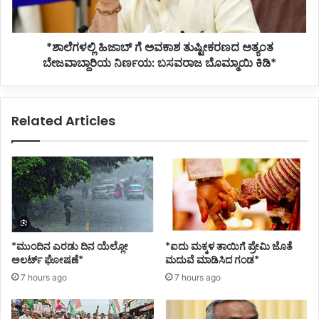
ಬೇಜವಾಬ್ದಾರಿಯ
ನಿರ್ಣಯ:
ಬಸವರಾಜ
*ಶಾಲೆಗಳಲ್ಲಿ ಹಿಜಾಬ್ ಗೆ ಅವಕಾಶ ತುಷ್ಟೀಕರಣದ ಅತ್ಯಂತ
ಬೊಮ್ಮಾಯಿ
ಕಿಡಿ*
ಬೇಜವಾಬ್ದಾರಿಯ ನಿರ್ಣಯ: ಬಸವರಾಜ ಬೊಮ್ಮಾಯಿ ಕಿಡಿ*
Related Articles
*ಮುಂದಿನ ಎರಡು ದಿನ ಯೆಲ್ಲೋ
*ಐದು ಮಕ್ಕಳ ತಾಯಿಗೆ ಪ್ರೇಮಿ ಜೊತೆ
ಅಲರ್ಟ್ ಘೋಷಣೆ*
ಮದುವೆ ಮಾಡಿಸಿದ ಗಂಡ*
7 hours ago
7 hours ago