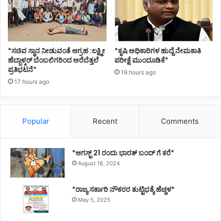
*ಸಚಿವ ಸ್ಥಾನ ನೀಡುವಂತೆ ಆಗ್ರಹ :ಲಕ್ಷ್ಮೀ
*ಕೃಷಿ ಅಧಿಕಾರಿಗಳ ಹುದ್ದೆ ನೇಮಕಾತಿ
ಹೆಬ್ಬಾಳ್ಕರ್ ಬೆಂಬಲಿಗರಿಂದ ಅರೆಬೆತ್ತಲೆ
ಪರೀಕ್ಷೆ ಮುಂದೂಡಿಕೆ*
ಪ್ರತಿಭಟನೆ*
19 hours ago
17 hours ago
Popular
Recent
Comments
*ಆಗಸ್ಟ್ 21 ರಂದು ಭಾರತ್‌ ಬಂದ್‌ ಗೆ ಕರೆ*
August 18, 2024
*ರಾಜ್ಯ ಸರ್ಕಾರಿ ನೌಕರರ ತುಟ್ಟಿಭತ್ಯೆ ಹೆಚ್ಚಳ*
May 5, 2025