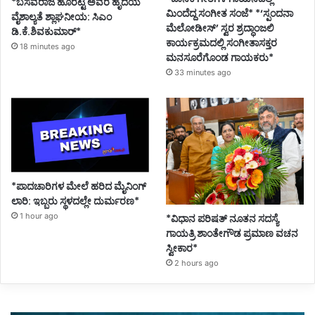
*ಬಸವರಾಜ ಹೊರಟ್ಟಿ ಅವರ ಹೃದಯ
ಮಿಂದೆದ್ದ ಸಂಗೀತ ಸಂಜೆ* *‘ಸ್ಪಂದನಾ
ವೈಶಾಲ್ಯತೆ ಶ್ಲಾಘನೀಯ: ಸಿಎಂ
ಮೆಲೋಡೀಸ್’ ಸ್ವರ ಶ್ರದ್ಧಾಂಜಲಿ
ಡಿ.ಕೆ.ಶಿವಕುಮಾರ್*
ಕಾರ್ಯಕ್ರಮದಲ್ಲಿ ಸಂಗೀತಾಸಕ್ತರ
18 minutes ago
ಮನಸೂರೆಗೊಂಡ ಗಾಯಕರು*
33 minutes ago
*ಪಾದಚಾರಿಗಳ ಮೇಲೆ ಹರಿದ ಮೈನಿಂಗ್
ಲಾರಿ: ಇಬ್ಬರು ಸ್ಥಳದಲ್ಲೇ ದುರ್ಮರಣ*
1 hour ago
*ವಿಧಾನ ಪರಿಷತ್ ನೂತನ ಸದಸ್ಯೆ
ಗಾಯತ್ರಿ ಶಾಂತೇಗೌಡ ಪ್ರಮಾಣ ವಚನ
ಸ್ವೀಕಾರ*
2 hours ago