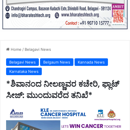
Home
/
Belagavi News
Belagavi News
Belgaum News
Kannada News
Karnataka News
*ಶಿವಾನಂದ ನೀಲಣ್ಣವರ ಕಚೇರಿ, ಫ್ಲಾಟ್‌‌
ಸೀಜ್: ಮುಂದುವರೆದ ತನಿಖೆ*